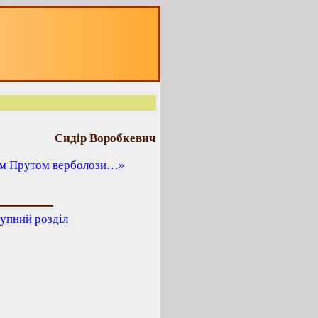
Сидір Воробкевич
ім Прутом верболози…»
упний розділ