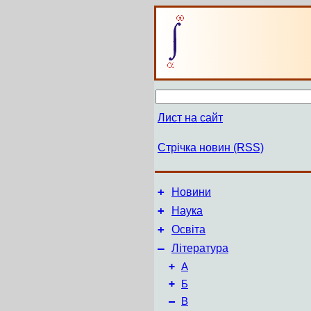
Лист на сайт
Стрічка новин (RSS)
+
Новини
+
Наука
+
Освіта
–
Література
+
А
+
Б
–
В