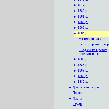
+
1879 р.
+
1880 р.
+
1881 р.
+
1882 р.
+
1883 р.
–
1884 р.
Могила співака
«Раз смереки на го
«Над синім Прутом
верболози…»
+
1885 р.
+
1886 р.
+
1887 р.
+
1888 р.
+
1889 р.
+
Драматичні твори
+
Проза
+
Листи
+
Студії