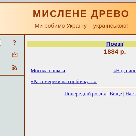
МИСЛЕНЕ ДРЕВО
Ми робимо Україну – українською!
?
Поезії
1884 р.
Могила співака
«Над син
«Раз смереки на горбочку…»
Попередній розділ
|
Вище
|
Наст