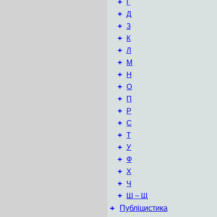
+
Г
+
Д
+
З
+
К
+
Л
+
М
+
Н
+
О
+
П
+
Р
+
С
+
Т
+
У
+
Ф
+
Х
+
Ч
+
Ш – Щ
+
Публіцистика