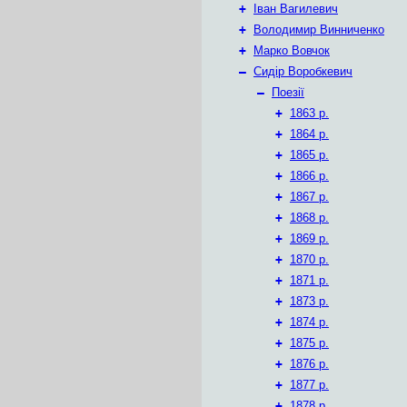
+
Іван Вагилевич
+
Володимир Винниченко
+
Марко Вовчок
–
Сидір Воробкевич
–
Поезії
+
1863 р.
+
1864 р.
+
1865 р.
+
1866 р.
+
1867 р.
+
1868 р.
+
1869 р.
+
1870 р.
+
1871 р.
+
1873 р.
+
1874 р.
+
1875 р.
+
1876 р.
+
1877 р.
+
1878 р.