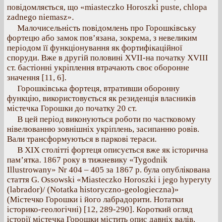
повідомляється, що «miasteczko Horoszki puste, chlopa
zadnego niemasz».
Малочисельність повідомлень про Горошківську
фортецю або замок пов’язана, зокрема, з невеликим
періодом її функціонування як фортифікаційної
споруди. Вже в другій половині XVII-на початку XVIII
ст. бастіонні укріплення втрачають своє оборонне
значення [11, 6].
Горошківська фортеця, втративши оборонну
функцію, використовується як резиденція власників
містечка Горошки до початку 20 ст.
В цей період виконуються роботи по частковому
нівелюванню зовнішніх укріплень, засипанню ровів.
Вали трансформуються в паркові тераси.
В XIX столітті фортеця описується вже як історична
пам’ятка. 1867 року в тижневику «Tygodnik
Illustrowany» Nr 404 – 405 за 1867 р. була опублікована
стаття G. Ossowski «Мiasteczko Horoszki i jego hyperyty
(labrador)/ (Notatka historyczno-geologieczna)»
(Містечко Горошки і його лабрадорити. Нотатки
історико-геологічні) [12, 289-290]. Короткий огляд
історії містечка Горошки містить опис давніх валів.