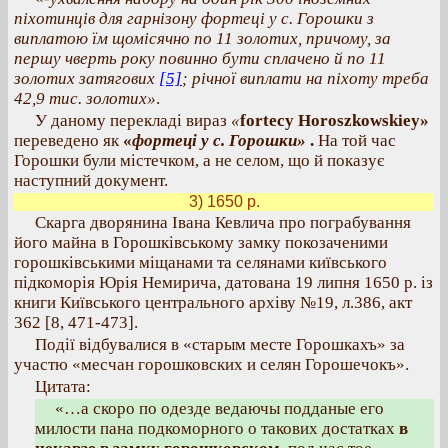
піхотинців для гарнізону фортеці у с. Горошки з
виплатою їм щомісячно по 11 золотих, причому, за
першу чверть року повинно бути сплачено й по 11
золотих затягових
[5]
; річної виплати на піхоту треба
42,9 тис. золотих»
.
У даному перекладі вираз
«
fortecy Horoszkowskiey»
переведено як
«
фортеці у с. Горошки»
.
На той час
Горошки були містечком, а не селом, що й показує
наступний документ.
3) 1650 р.
Скарга дворянина Івана Кевлича про пограбування
його майна в Горошківському замку покозаченими
горошківськими міщанами та селянами київського
підкоморія Юрія Немирича, датована 19 липня 1650 р. із
книги Київського центрального архіву №19, л.386, акт
362 [8, 471-473].
Події відбувалися в «старым месте Горошкахъ» за
участю «месчан горошковских и селян Горошечокъ».
Цитата:
«…а скоро по одезде ведаючы подданые его
милости пана подкоморного о такових достатках
в