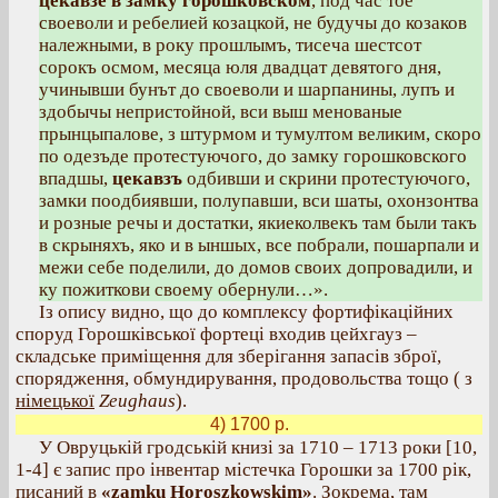
цекавзе в замку горошковском
, под час тое
своеволи и ребелией козацкой, не будучы до козаков
належными, в року прошлымъ, тисеча шестсот
сорокъ осмом, месяца юля двадцат девятого дня,
учинывши бунът до своеволи и шарпанины, лупъ и
здобычы непристойной, вси выш менованые
прынцыпалове, з штурмом и тумултом великим, скоро
по одезъде протестуючого, до замку горошковского
впадшы,
цекавзъ
одбивши и скрини протестуючого,
замки поодбиявши, полупавши, вси шаты, охонзонтва
и розные речы и достатки, якиеколвекъ там были такъ
в скрыняхъ, яко и в ыншых, все побрали, пошарпали и
межи себе поделили, до домов своих допровадили, и
ку пожиткови своему обернули…».
Із опису видно, що до комплексу фортифікаційних
споруд Горошківської фортеці входив цейхгауз –
складське приміщення для зберігання запасів зброї,
спорядження, обмундирування, продовольства тощо ( з
німецької
Zeughaus
).
4) 1700 р.
У Овруцькій гродській книзі за 1710 – 1713 роки [10,
1-4] є запис про інвентар містечка Горошки за 1700 рік,
писаний в
«zamku Horoszkowskim»
. Зокрема, там