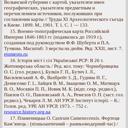
Волынской губернии с картой, указателем имен
географических, указателем предметным и
перечислением источников, послуживших при
составлении карты // Труды XI Археологического съезда
в Киеве. 1899. М., 1901. Т. 1. С. 1 — 133.
15. Военно-топографическая карта Российской
Империи 1846-1863 гг. (издавалась до 1919 г.),
созданная под руководством Ф.Ф. Шуберта и П.А.
Тучкова. Масштаб: 3 версты на дюйм. Ряд: XXII, лист: 7.
etomesto.ru
16. Історія міст і сіл Української РСР: В 26 т.
Житомирська область / Ред. кол. тому: Чорнобривцева
О. С. (гол. редкол.), Булкін Г. П., Бутич I. Л.,
Василевський А. Ф., Вахбрейт 3. Д., Гудима Н. Г.,
Денисенко Г. І., Зайцев В. М., Іващенко О. М., Матящук
В. О., Mocквін П. П., Новик М. К. (відп. секр. редкол.),
Павлов О. О., Павловський А. А., Ремезов О. П. (заст. гол.
редкол.), Чекарев Л. М. АН УРСР. Інститут історії. – К.:
Голов. ред. УРЕ АН УРСР, 1973. – 752 с.
resource.history.org.ua
17. Пламеницька О. Castrum Camenecensis. Фортеця
Кам’янець : (пізньоантичний – ранньомодерний час) /