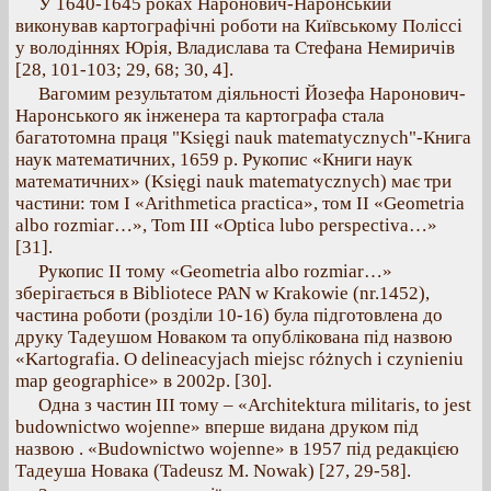
У 1640-1645 роках Наронович-Наронський
виконував картографічні роботи на Київському Поліссі
у володіннях Юрія, Владислава та Стефана Немиричів
[28, 101-103; 29, 68; 30, 4].
Вагомим результатом діяльності Йозефа Наронович-
Наронського як інженера та картографа стала
багатотомна праця "Księgi nauk matematycznych"-Книга
наук математичних, 1659 р. Рукопис «Книги наук
математичних» (Księgi nauk matematycznych) має три
частини: том І «Arithmetica practica», том II «Geometria
albo rozmiar…», Tom III «Optica lubo perspectiva…»
[31].
Рукопис ІІ тому «Geometria albo rozmiar…»
зберігається в Bibliotece PAN w Krakowie (nr.1452),
частина роботи (розділи 10-16) була підготовлена до
друку Тадеушом Новаком та опублікована під назвою
«Kartografia. O delineacyjach miejsc różnych i czynieniu
map geographice» в 2002р. [30].
Одна з частин ІІІ тому – «Architektura militaris, to jest
budownictwo wojenne» вперше видана друком під
назвою . «Budownictwo wojenne» в 1957 під редакцією
Тадеуша Новака (Tadeusz M. Nowak) [27, 29-58].