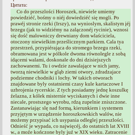
Цитата:
Co do przeszlości Horoszek, niewiele umiemy
powiedziéć, bośmy o niéj dowiedziéć się mogli. Po
prawéj stronie rzeki (Irszy), na wynioslym, skalistym įéj
brzegu (jak to widziémy na zalączonéj rycinie), wznosi
się dość malowniczy drewniany dom wlaściciela,
otoczony niewielkim prześlicznym parkiem. Cala tya
przestrzeń, przypiérająca do stromego brzegu rzeki,
obramowana jest w pólkole dwoma równolegle z sobą
idącemi walami, doskonale do dni dzisiejszych
zachowanemi. Tu i owdzie zawalające w nich jamy,
tworzą niewielkie w gląb ziemi otwory, zdradzajace
podziemne chodniki i lochy. W takich otworach
znajdowane byly ostatniemi czasy kule kartaczowe I
uzbrojenia rycerskie. Z tych posiadamy jednę koszulkę
źelazna, z kólek misternie wyciskanych i dwie inne
niecale, prostszego wyrobu, rdzą zupelnie zniszczone.
Zastanawiając slę nad formą, kierunkiem i systemem
przyjętym w urządzenie horoszkowskich walów, nie
moźemy przypisać ich usypania odleglej przeszlości.
Odnieść je wypada, co najwięcéj, do ostatnich lat XVIII
w., a moźe kończone byly juź w XIX wieku. Zatracenie