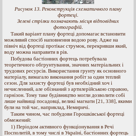
Рисунок 13. Реконструкція схематичного плану
фортеці.
Зелені стрілки позначають місця відповідних
фотографій.
Такий варіант плану фортеці допомагає встановити
можливий спосіб наповнення водою рову. Адже на
північ від фортеці протікає струмок, перекривши який,
воду можна направити в рів.
Побудова бастіонних фортець потребувала
теоретичного обгрунтування, значних матеріальних і
трудових ресурсів. Використання грунту як основного
матеріалу, вимагало виконання робіт за один теплий
сезон. Для захисту фортеці був необхідний хоч і
нечисленний, але обізнаний з артилерійською справою,
гарнізон. Тому таке будівництво могли дозволити собі
лише найвищі посадовці, великі магнати [21, 338], якими
були на той час, наприклад, Немиричі.
Таким чином, час побудови Горошківської фортеці
обмежений:
1) Періодом активного функціонування в Речі
Посполитій, в тому числі в Україні, бастіонних фортець