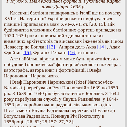
Рисунок 6. План Кодацької фортеці. Рукописна Карта
річки Дніпра, 1635 р.
Класичні бастіони поширились в Італії ще на початку
XVI ст. На території України розквіт їх відбувається
пізніше і припадає на злам ХVІ–ХVІІ ст. [20, 15]. Пік
будівництва класичних бастіонних фортець припадає на
1620-1630 роки і пов’язаний з діяльністю таких
визначних архітекторів та військових інженерів як Гійом
Левассер де Боплан
[13]
, Андреа дель Аква
[14]
, Адам
Фрейтаг
[15]
, Фрідріх Геткант
[16]
.та інших.
Але найбільш вірогідним може бути причетність до
побудови Горошківської фортеці військового інженера ,
картографа, автора книг з фортифікації Юзефа
Наронович –Наронського.
Юзеф Наронович Наронський (Józef Naronowicz-
Naroński ) перебував в Речі Посполитій з 1639 по 1659
рік. З 1639 по 1640 рік був асистентом Боплана. З 1644
року перебував на службі у Януша Радзивілла, у 1644-
1653 роках робив плани радзивіллівських володінь.
Після смерті Януша Радзивілла переїхав в Прусію до
Богуслава Радзивілла. Покинув Річ Посполиту в
1658році. [26, 62; 25,157; 27, 32].