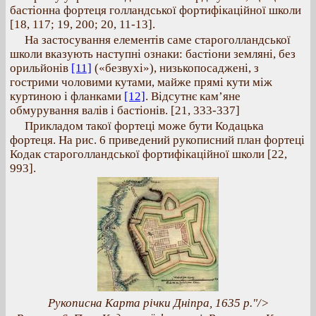
бастіонна фортеця голландської фортифікаційної школи
[18, 117; 19, 200; 20, 11-13].
На застосування елементів саме староголландської
школи вказують наступні ознаки: бастіони земляні, без
орильйонів
[11]
(«безвухі»), низькопосаджені, з
гострими чоловими кутами, майже прямі кути між
куртиною і фланками
[12]
. Відсутнє кам’яне
обмурування валів і бастіонів. [21, 333-337]
Прикладом такої фортеці може бути Кодацька
фортеця. На рис. 6 приведений рукописний план фортеці
Кодак староголландської фортифікаційної школи [22,
993].
Рукописна Карта річки Дніпра, 1635 р."/>