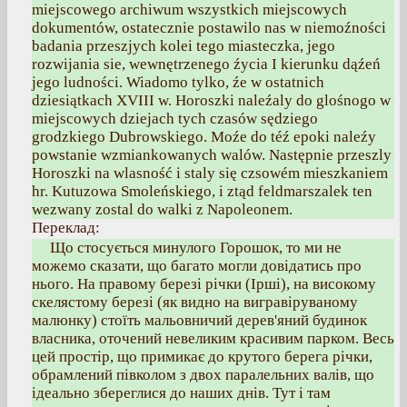
miejscowego archiwum wszystkich miejscowych
dokumentów, ostatecznie postawilo nas w niemoźności
badania przeszjych kolei tego miasteczka, jego
rozwijania sie, wewnętrzenego źycia I kierunku dąźeń
jego ludności. Wiadomo tylko, źe w ostatnich
dziesiątkach XVIII w. Horoszki naleźaly do glośnogo w
miejscowych dziejach tych czasów sędziego
grodzkiego Dubrowskiego. Moźe do téź epoki naleźy
powstanie wzmiankowanych walów. Następnie przeszly
Horoszki na wlasność i staly się czsowém mieszkaniem
hr. Kutuzowa Smoleńskiego, i ztąd feldmarszalek ten
wezwany zostal do walki z Napoleonem.
Переклад:
Що стосується минулого Горошок, то ми не
можемо сказати, що багато могли довідатись про
нього. На правому березі річки (Ірші), на високому
скелястому березі (як видно на вигравіруваному
малюнку) стоїть мальовничий дерев'яний будинок
власника, оточений невеликим красивим парком. Весь
цей простір, що примикає до крутого берега річки,
обрамлений півколом з двох паралельних валів, що
ідеально збереглися до наших днів. Тут і там