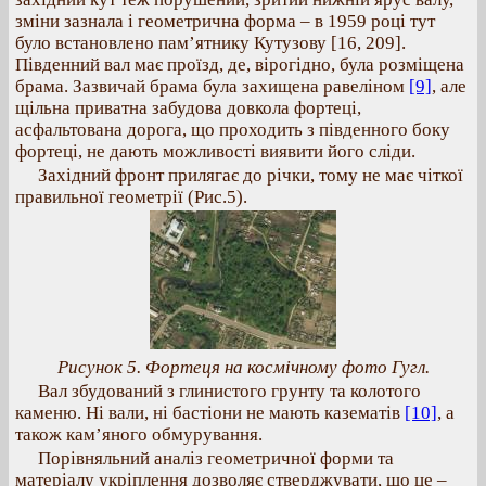
зміни зазнала і геометрична форма – в 1959 році тут
було встановлено пам’ятнику Кутузову [16, 209].
Південний вал має проїзд, де, вірогідно, була розміщена
брама. Зазвичай брама була захищена равеліном
[9]
, але
щільна приватна забудова довкола фортеці,
асфальтована дорога, що проходить з південного боку
фортеці, не дають можливості виявити його сліди.
Західний фронт прилягає до річки, тому не має чіткої
правильної геометрії (Рис.5).
Рисунок 5. Фортеця на космічному фото Гугл.
Вал збудований з глинистого грунту та колотого
каменю. Ні вали, ні бастіони не мають казематів
[10]
, а
також кам’яного обмурування.
Порівняльний аналіз геометричної форми та
матеріалу укріплення дозволяє стверджувати, що це –