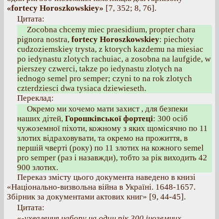
«fortecy Horoszkowskiey»
[7, 352; 8, 76].
Цитата:
Zocobna chcemy miec praesidium, propter chara
pignora nostra,
fortecy Horoszkowskiey
: piechoty
cudzoziemskiey trysta, z ktorych kazdemu na miesiac
po iedynastu zlotych rachuiac, a zosobna na laufgide, w
pierszey czwerci, takze po iedynastu zlotych na
iednogo semel pro semper; czyni to na rok zlotych
czterdziesci dwa tysiaca dziewieseth.
Переклад:
Окремо ми хочемо мати захист , для безпеки
наших дітей,
Горошківської фортеці
: 300 осіб
чужоземної піхоти, кожному з яких щомісячно по 11
злотих відраховувати, та окремо на прожиття, в
першій чверті (року) по 11 злотих на кожного semel
pro semper (раз і назавжди), тобто за рік виходить 42
900 злотих.
Переказ змісту цього документа наведено в книзі
«Національно-визвольна війна в Україні. 1648-1657.
Збірник за документами актових книг» [9, 44-45].
Цитата:
«
-ухвалення набору на один рік 300 іноземних