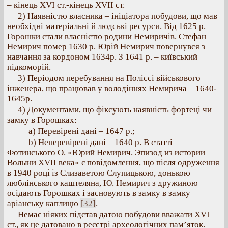
– кінець XVI ст.-кінець XVІІ ст.
2) Наявністю власника – ініціатора побудови, що мав
необхідні матеріальні й людські ресурси. Від 1625 р.
Горошки стали власністю родини Немиричів. Стефан
Немирич помер 1630 р. Юрій Немирич повернувся з
навчання за кордоном 1634р. З 1641 р. – київський
підкоморій.
3) Періодом перебування на Поліссі військового
інженера, що працював у володіннях Немирича – 1640-
1645р.
4) Документами, що фіксують наявність фортеці чи
замку в Горошках:
a) Перевірені дані – 1647 р.;
b) Неперевірені дані – 1640 р. В статті
Фотинського О. «Юрий Немирич. Эпизод из истории
Волыни XVII века» є повідомлення, що після одруження
в 1940 році із Єлизаветою Слупицькою, донькою
люблінського каштеляна, Ю. Немирич з дружиною
осідають Горошках і засновують в замку в замку
аріанську каплицю
[32]
.
Немає ніяких підстав датою побудови вважати XVI
ст., як це датовано в реєстрі археологічних пам’яток.