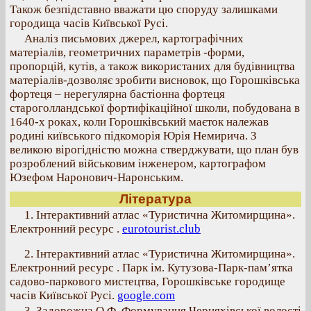
Також безпідставно вважати цю споруду залишками
городища часів Київської Русі.
Аналіз письмових джерел, картографічних
матеріалів, геометричних параметрів -форми,
пропорцій, кутів, а також використаних для будівництва
матеріалів-дозволяє зробити висновок, що Горошківська
фортеця – нерегулярна бастіонна фортеця
староголландської фортифікаційної школи, побудована в
1640-х роках, коли Горошківський маєток належав
родині київського підкоморія Юрія Немирича. З
великою вірогідністю можна стверджувати, що план був
розроблений військовим інженером, картографом
Юзефом Наронович-Наронським.
Література
1. Інтерактивний атлас «Туристична Житомирщина».
Електронний ресурс .
eurotourist.club
2. Інтерактивний атлас «Туристична Житомирщина».
Електронний ресурс . Парк ім. Кутузова-Парк-пам’ятка
садово-паркового мистецтва, Горошківське городище
часів Київської Русі.
google.com
3. Задорожна О.Ф. Формування Черняхівської волості