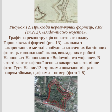
Рисунок 12. Приклади нерегулярних фортець, с.89
(ел.212), «Budownictwo wojenne».
Графічна реконструкція початкового плану
Горошківської фортеці (рис.13) виконана з
використанням методів побудови класичних бастіонних
фортець голландської школи, викладених в роботі
Наронович-Наронського «Budownictwo wojenne». В
якості картографічної основи використане космічне
фото Гугл. На рис.13 стрілками показано місця та
напрям зйомки, цифрами – номер (фото 1-8).