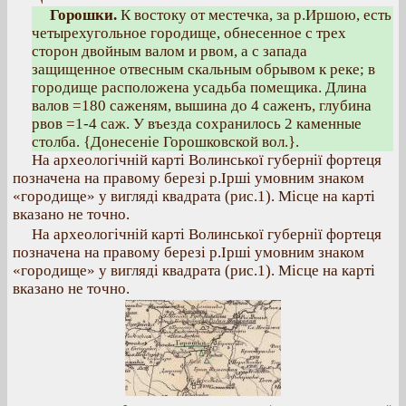
Горошки.
К востоку от местечка, за р.Иршою, есть
четырехугольное городище, обнесенное с трех
сторон двойным валом и рвом, а с запада
защищенное отвесным скальным обрывом к реке; в
городище расположена усадьба помещика. Длина
валов =180 саженям, вышина до 4 саженъ, глубина
рвов =1-4 саж. У въезда сохранилось 2 каменные
столба. {Донесеніе Горошковской вол.}.
На археологічній карті Волинської губернії фортеця
позначена на правому березі р.Ірші умовним знаком
«городище» у вигляді квадрата (рис.1). Місце на карті
вказано не точно.
На археологічній карті Волинської губернії фортеця
позначена на правому березі р.Ірші умовним знаком
«городище» у вигляді квадрата (рис.1). Місце на карті
вказано не точно.