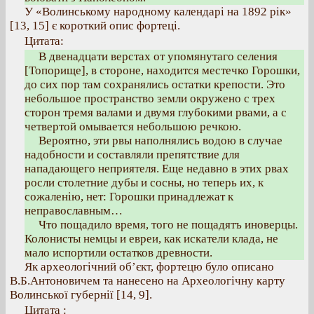
У «Волинському народному календарі на 1892 рік»
[13, 15] є короткий опис фортеці.
Цитата:
В двенадцати верстах от упомянутаго селения
[Топорище], в стороне, находится местечко Горошки,
до сих пор там сохранялись остатки крепости. Это
небольшое пространство земли окружено с трех
сторон тремя валами и двумя глубокими рвами, а с
четвертой омывается небольшою речкою.
Вероятно, эти рвы наполнялись водою в случае
надобности и составляли препятствие для
нападающего неприятеля. Еще недавно в этих рвах
росли столетние дубы и сосны, но теперь их, к
сожаленію, нет: Горошки принадлежат к
неправославным…
Что пощадило время, того не пощадятъ иноверцы.
Колонисты немцы и евреи, как искатели клада, не
мало испортили остатков древности.
Як археологічний об’єкт, фортецю було описано
В.Б.Антоновичем та нанесено на Археологічну карту
Волинської губернії [14, 9].
Цитата :