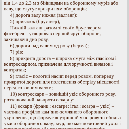
від 1,4 до 2,3 м з бійницями на оборонному мурів або
валу, що слугує прикриттям оборонців;
4) дорога валу нижня (валганг);
5) привалок (бруствер);
Нижній валганг разом зі своїм бруствером –
фосебрея – утворював перший ярус оборони,
захищаючи дно рову.
6) дорога над валом од рову (берма);
7) рів;
8) прикрита дорога – широка смуга між гласісом і
контрескарпом, призначена для зручності вилазок і
контратак;
9) гласіс – пологий насип перед ровом, попереду
прикритої дороги для полегшення обстрілу місцевості
перед головним валом;
10) контрескарп – зовнішій укіс оборонного рову,
розташований навпроти ескарпу;
11) ескарп (франц.: escarpe; італ.: scarpa – укіс) –
частина профілю кам’яно-земляного оборонного
укріплення, що формує внутрішній укіс рову та обидва
укоси оборонного валу; мур, що має позитивний ухил і