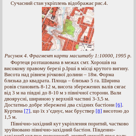
Сучасний стан укріплень відображає рис.4.
Рисунок 4. Фрагмент карти масштабу 1:10000, 1995 р.
Фортеця розташована в межах смт. Хорошів на
високому правому березі р.Ірші в місці крутого вигину.
Висота над рівнем річкової долини – 18м. Форма
близька до квадрата. Площа – близько 5 га. Ширина
ровів становить 8-12 м, висота збережених валів сягає
від 3 м на півдні до 8-10 м з північної сторони. Вали
двоярусні, шириною у верхній частині 3-3,5 м.
Достатньо добре збережені два східних бастіони
[6]
.
Куртина
[7]
, що їх з’єднує, має бруствер
[8]
висотою до
1,5 м.
Північно-західний кут укріплення поритий, частково
зруйновано північно-західний бастіон. Південно-
західний кут теж порушений, зритий нижній ярус валу,