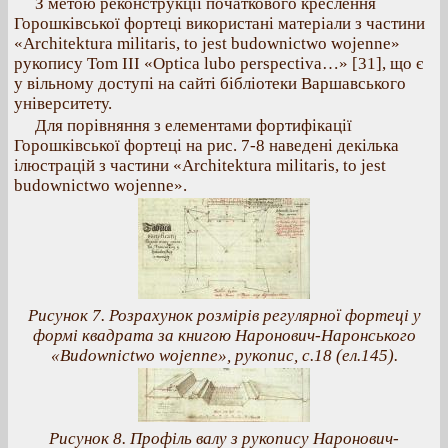
З метою реконструкції початкового креслення
Горошківської фортеці використані матеріали з частини
«Architektura militaris, to jest budownictwo wojenne»
рукопису Tom III «Optica lubo perspectiva…» [31], що є
у вільному доступі на сайті бібліотеки Варшавського
університету.
Для порівняння з елементами фортифікації
Горошківської фортеці на рис. 7-8 наведені декілька
ілюстрацій з частини «Architektura militaris, to jest
budownictwo wojenne».
Рисунок 7. Розрахунок розмірів регулярної фортеці у
формі квадрата за книгою Наронович-Наронського
«Budownictwo wojenne», рукопис, с.18 (ел.145).
Рисунок 8. Профіль валу з рукопису Наронович-