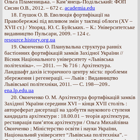
Ольга Пламеницька. – Кам’янець-Подільський: ФОП
Сисин О.В., 2012. – 672 с.
academia.edu
18. Глушок О. В. Еволюція фортифікації на
Правобережжі під впливом змін у тактиці облоги (XV –
XVII ст.) / Упоряд. Ю. С. Буйських. – К.: Університетське
видавництво Пульсари, 2009. – 124 с.
resource.history.org.ua
19. Оконченко О. Планувальна структура ранніх
бастіонних фортифікацій замків Західної України //
Вісник Національного університету «Львівська
політехніка». — 2011. — № 716 : Архітектура.
Ландшафт дахів історичного центру міста: проблеми
збереження і регенерації. — Львів : Видавництво
Львівської політехніки, 2011. — С. 198—209..
ena.lp.edu.ua
20. Оконченко О. М. Архітектура фортифікацій замків
Західної України середини XVІ – кінця XVII століть :
автореферат дисертації на здобуття наукового ступеня
кандидата архітектури : 18.00.01 – теорія архітектури,
реставрація пам’яток архітектури / Ольга Михайлівна
Оконченко ; Міністерство освіти і науки України,
Національний університет “Львівська політехніка”. –