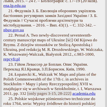
Львів, 2015. – 24 с. – Бібліографія: с. 17–19 (20 назв).
ena.lp.edu.ua
21. Федунків З. Б. Еволюція оборонних укріплень
бастіонних регулярних замків Західної України / З. Б.
Федунків // Сучасні проблеми архітектури та
містобудування. – 2016. – Вип. 43(1). – С. 332-342. –
nbuv.gov.ua
22. Pernal A. Two newly-discovered seventeenth-
century manuscript maps of Ukraine
[w:]
Od Kijowa do
Rzymu. Z dziejów stosunków ze Stolicą Apostolską i
Ukrainą, pod redakcją M. R. Drozdowskiego, W. Walczaka,
K. Wiszowatej-Walczak, Białystok 2012., с.983-1000,
repcyfr.pl
23. Гійом Левассер де Боплан. Опис України.
Переклад Я.І.Кравця, З.П.Борисюк. Київ, 1990.
24. Łopatecki K., Walczak W. Maps and plans of the
Polish Commonwealth of the 17th c. in archives in
Stockholm = Mapy i plany Rzeczypospolitej XVII w.
znajdujące się w archiwach w Sztokholmie, t. I, Warszawa
2011, pp. 332
[only pages 3-15, 28-222]
academia.edu
25. Polskie wojskowe piśmiennictwo techniczne do
roku 1764, seria: Wypisy źródłowe do historii polskiej