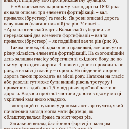
виконує підпірну або протирикошетну функцію.
У «Волинському народному календарі на 1892 рік»
як вали описані три елементи фортифікації – вал,
привалок (бруствер) та гласіс. Як рови описані дорога
валу нижня (валганг нижній) та рів. У описі з
«Археологической карты Волынской губернии…»
перераховані два елементи фортифікації – вал та
привалок (бруствер) – як подвійний вал та рів (рис.9).
Таким чином, обидва описи правильні, але описують
різну кількість елементів фортифікації. На сьогоднішній
день залишки гласісу збереглися зі східного боку, де по
ньому проходить дорога. З півночі дорога проходить по
рову, а на місці гласісу – городи. На південній стороні
дорога також проходить на місці рову. Натяком на гласіс
або равелін тут може бути вищий рівень тротуару і
приватних садиб- до 1,5 м від рівня проїзної частини
дороги. Відкоси проїзної частини дороги в цьому місці
укріплені кам’яною кладкою.
Ілюстрацій із рукопису допомагають зрозуміти, який
початковий вигляд могла мати фортеця, як
облаштовувалася брама та міст через рів.
Загальний вигляд бастіонної фортеці з палацом