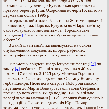
тип пам’ятки зазначено як
замчище XVI-XVIII ст.,
розташоване в урочищі «Кутузовская крепость» на
правому березі р. Ірші. Охоронний номер 215, взято на
державний облік в 1995 р.
Інтерактивний атлас «Туристична Житомирщина» [1],
виділяє, зокрема, Парк ім. Кутузова як «Парк-пам'ятку
садово-паркового мистецтва» та «Горошківське
городище
[2]
часів Київської Русі» як археологічний
об’єкт [2].
В даній статті пам’ятка аналізується на основі
опублікованих документів, історіографічних,
картографічних джерел та натурних обстежень.
Письмових свідчень щодо існування фортеці
[3]
чи
замку
[4]
небагато. Перші з них датуються 40-ми
роками 17 століття. З 1625 року містечко Горошки
належало київському підкоморію Стефану Немиричу
герба Клямри. Після його смерті в 1630 році маєток
перейшов до Марти Войнаровської, вдови Стефана, а
потім і до його синів, які до поділу 1646 р. спільно
володіли усіма маєтками [3,12]. Горошки були однією із
резиденцій київського підкоморія Юрія Немирича,
зокрема , тут він упорядковував підкоморські книги і тут