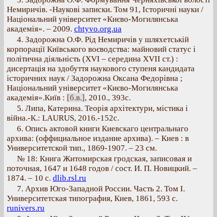
Немиричів. -Наукові записки. Том 91, Історичні науки /
Національний університет «Києво-Могилянська
академія». – 2009.
chtyvo.org.ua
4. Задорожна О.Ф. Рід Немиричів у шляхетській
корпорації Київського воєводства: майновий статус і
політична діяльність (XVI – середина XVII ст.) :
дисертація на здобуття наукового ступеня кандидата
історичних наук / Задорожна Оксана Федорівна ;
Національний університет «Києво-Могилянська
академія».Київ :
[б.в.]
, 2010., 393с.
5. Липа, Катерина. Теорія архітектури, містика і
війна.-К.: LAURUS, 2016.-152с.
6. Опись актовой книги Киевскаго центральнаго
архива: (оффициальное издание архива). – Киев : в
Университетской тип., 1869-1907. – 23 см.
№ 18: Книга Житомирская гродская, записовая и
поточная, 1647 и 1648 годов / сост. И. П. Новицкий. –
1874. – 10 с.
dlib.rsl.ru
7. Архив Юго-Западной России. Часть 2. Том I.
Университетская типография, Киев, 1861, 593 с.
runivers.ru