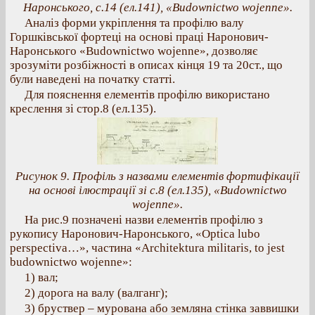
Наронського, с.14 (ел.141), «Budownictwo wojenne».
Аналіз форми укріплення та профілю валу
Горшківської фортеці на основі праці Наронович-
Наронського «Budownictwo wojenne», дозволяє
зрозуміти розбіжності в описах кінця 19 та 20ст., що
були наведені на початку статті.
Для пояснення елементів профілю використано
креслення зі стор.8 (ел.135).
Рисунок 9. Профіль з назвами елементів фортифікації
на основі ілюстрації зі с.8 (ел.135), «Budownictwo
wojenne».
На рис.9 позначені назви елементів профілю з
рукопису Наронович-Наронського, «Optica lubo
perspectiva…», частина «Architektura militaris, to jest
budownictwo wojenne»:
1) вал;
2) дорога на валу (валганг);
3) бруствер – мурована або земляна стінка заввишки