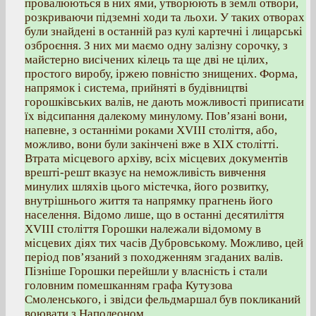
провалюються в них ями, утворюють в землі отвори,
розкриваючи підземні ходи та льохи. У таких отворах
були знайдені в останній раз кулі картечні і лицарські
озброєння. З них ми маємо одну залізну сорочку, з
майстерно висічених кілець та ще дві не цілих,
простого виробу, іржею повністю знищених. Форма,
напрямок і система, прийняті в будівництві
горошківських валів, не дають можливості приписати
їх відсипання далекому минулому. Пов’язані вони,
напевне, з останніми роками XVIII століття, або,
можливо, вони були закінчені вже в XIX столітті.
Втрата місцевого архіву, всіх місцевих документів
врешті-решт вказує на неможливість вивчення
минулих шляхів цього містечка, його розвитку,
внутрішнього життя та напрямку прагнень його
населення. Відомо лише, що в останні десятиліття
XVIII століття Горошки належали відомому в
місцевих діях тих часів Дубровському. Можливо, цей
період пов’язаний з походженням згаданих валів.
Пізніше Горошки перейшли у власність і стали
головним помешканням графа Кутузова
Смоленського, і звідси фельдмаршал був покликаний
воювати з Наполеоном.