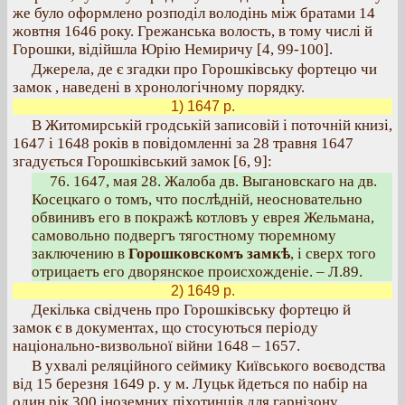
же було оформлено розподіл володінь між братами 14
жовтня 1646 року. Грежанська волость, в тому числі й
Горошки, відійшла Юрію Немиричу [4, 99-100].
Джерела, де є згадки про Горошківську фортецю чи
замок , наведені в хронологічному порядку.
1) 1647 р.
В Житомирській гродській записовій і поточній книзі,
1647 і 1648 років в повідомленні за 28 травня 1647
згадується Горошківський замок [6, 9]:
76. 1647, мая 28. Жалоба дв. Выгановскаго на дв.
Косецкаго о томъ, что послѣдній, неосновательно
обвинивъ его в покражѣ котловъ у еврея Жельмана,
самовольно подвергъ тягостному тюремному
заключению в
Горошковскомъ замкѣ
, і сверх того
отрицаетъ его дворянское происхожденіе. – Л.89.
2) 1649 р.
Декілька свідчень про Горошківську фортецю й
замок є в документах, що стосуються періоду
національно-визвольної війни 1648 – 1657.
В ухвалі реляційного сеймику Київського воєводства
від 15 березня 1649 р. у м. Луцьк йдеться по набір на
один рік 300 іноземних піхотинців для гарнізону