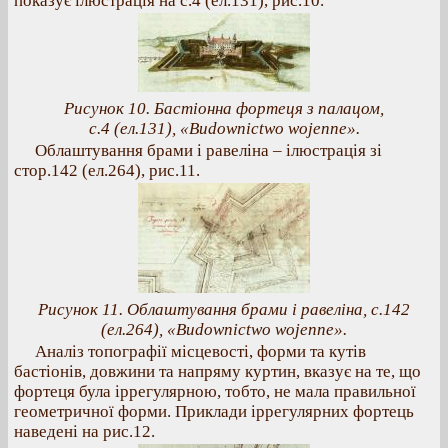
показує ілюстрація на с.4 (ел.131), рис.10.
Рисунок 10. Бастіонна фортеця з палацом,
с.4 (ел.131), «Budownictwo wojenne».
Облаштування брами і равеліна – ілюстрація зі
стор.142 (ел.264), рис.11.
Рисунок 11. Облаштування брами і равеліна, с.142
(ел.264), «Budownictwo wojenne».
Аналіз топографії місцевості, форми та кутів
бастіонів, довжини та напряму куртин, вказує на те, що
фортеця була іррегулярною, тобто, не мала правильної
геометричної форми. Приклади іррегулярних фортець
наведені на рис.12.