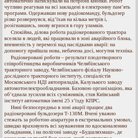
автоматично натискували на потрібні кнопки. Робот
чутливо реагував на всі закладені в електронну пам’ять
програми. Одержавши нову радіокоманду, бульдозер
різко розвернувся, від’їхав на кілька метрів і,
розігнавшись, знову вгризся в гору уламків.
Спокійна, ділова робота радіокерованого трактора
вселяла в людей, які працювали в зоні аварійного блока,
впевненість у перемозі над наслідками аварії: на
допомогу прийшла нова, небачена досі, могутня техніка.
Радіокеровані роботи – результат плодотворного
співробітництва виробничників Челябінського
тракторного заводу, Челябінського філіалу Науково-
дослідного тракторного інституту, спеціалістів
Московського НДІ автоприладів, Калузького заводу
автомотоелектрообладнання. Базовою організацією, яка
об’єднала зусилля всіх суміжників, став Київський
інститут автоматики імені 25 з’їзду КПРС.
Нині безпосередньо в зоні аварії працює два
радіокеровані бульдозери Т-130М. Вчені уважно
стежать за роботою апаратури в екстремальних умовах,
швидко враховують всі зауваження по вдосконаленню
обладнання, і на полігоні заводу «Будшляхмаш», де