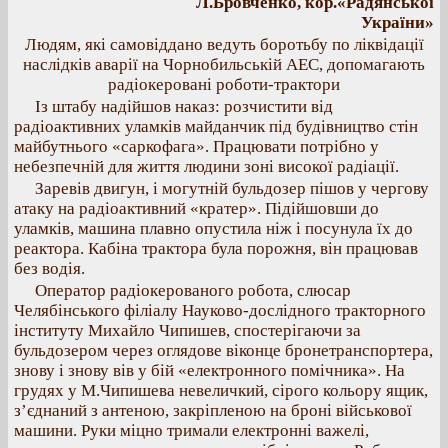
Л.Бровченко, кор.«Радянської
України»
Людям, які самовіддано ведуть боротьбу по ліквідації
наслідків аварії на Чорнобильській АЕС, допомагають
радіокеровані роботи-трактори
Із штабу надійшов наказ: розчистити від
радіоактивних уламків майданчик під будівництво стін
майбутнього «саркофага». Працювати потрібно у
небезпечній для життя людини зоні високої радіації.
Заревів двигун, і могутній бульдозер пішов у чергову
атаку на радіоактивний «кратер». Підійшовши до
уламків, машина плавно опустила ніж і посунула їх до
реактора. Кабіна трактора була порожня, він працював
без водія.
Оператор радіокерованого робота, слюсар
Челябінського філіалу Науково-дослідного тракторного
інституту Михайло Чипишев, спостерігаючи за
бульдозером через оглядове віконце бронетранспортера,
знову і знову вів у бій «електронного помічника». На
грудях у М.Чипишева невеличкий, сірого кольору ящик,
з’єднаний з антеною, закріпленою на броні військової
машини. Руки міцно тримали електронні важелі,