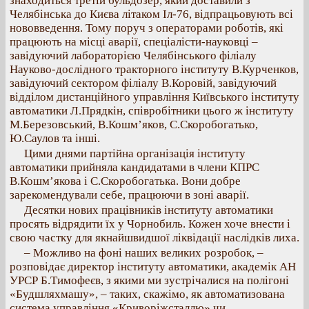
знаходиться третій бульдозер, який доставили з
Челябінська до Києва літаком Іл-76, відпрацьовують всі
нововведення. Тому поруч з операторами роботів, які
працюють на місці аварії, спеціалісти-науковці –
завідуючий лабораторією Челябінського філіалу
Науково-дослідного тракторного інституту В.Курченков,
завідуючий сектором філіалу В.Коровій, завідуючий
відділом дистанційного управління Київського інституту
автоматики Л.Прядкін, співробітники цього ж інституту
М.Березовський, В.Кошм’яков, С.Скоробогатько,
Ю.Саулов та інші.
Цими днями партійна організація інституту
автоматики прийняла кандидатами в члени КПРС
В.Кошм’якова і С.Скоробогатька. Вони добре
зарекомендували себе, працюючи в зоні аварії.
Десятки нових працівників інституту автоматики
просять відрядити їх у Чорнобиль. Кожен хоче внести і
свою частку для якнайшвидшої ліквідації наслідків лиха.
– Можливо на фоні наших великих розробок, –
розповідає директор інституту автоматики, академік АН
УРСР Б.Тимофеєв, з якими ми зустрічалися на полігоні
«Будшляхмашу», – таких, скажімо, як автоматизована
система управління «Криворіжсталлю» чи