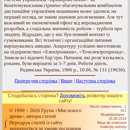
Коштомукшським гірничо-збагачувальним комбінатом
дистанційне управління машинами може здатися, на
перший погляд, не таким значним досягненням. Але тут
важливий не економічний ефект від впровадження
розробки, а соціальна значимість роботи – турбота про
людину. Відрадно, що у нас був повний контакт із
суміжниками. Всі технічні і організаційні питання
вирішувались швидко. Апаратуру успішно виготовили
на підприємствах «Електронмаш», «Точелектроприлад».
Зникли всі відомчі бар’єри. Питання, які розв’язувались
роками, були вирішені за 5-7 днів. Роботи діють.
Радянська Україна, 1986 р., 10.06, № 131 (19636).
Попередня сторінка
|
Вище
|
Наступна сторінка
Сподобалась сторінка?
Допоможіть
розвитку нашого
сайту!
Число завантажень : 2
© 1999 – 2026 Група «Мисленого
421
Модифіковано :
древа», автори статей
26.08.2019
Передрук статей із сайту
Якщо ви помітили
помилку набору
заохочується за умови посилання