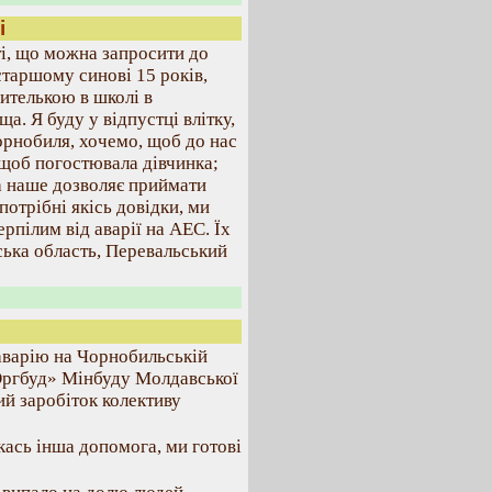
і
ті, що можна запросити до
 старшому синові 15 років,
ителькою в школі в
а. Я буду у відпустці влітку,
Чорнобиля, хочемо, щоб до нас
 щоб погостювала дівчинка;
 наше дозволяє приймати
потрібні якісь довідки, ми
пілим від аварії на АЕС. Їх
ька область, Перевальський
аварію на Чорнобильській
«Оргбуд» Мінбуду Молдавської
й заробіток колективу
ась інша допомога, ми готові