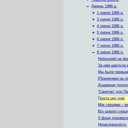
–
Липень 1986 р.
+
1 липня 1986 р.
+
3 липня 1986 р.
+
4 липня 1986 р.
+
5 липня 1986 р.
+
6 липня 1986 р.
+
7 липня 1986 р.
–
8 липня 1986 р.
Небоскрёб на бе
За ним шагнули 
Мы были первым
[Пожежники на лі
Душевная тепло
“Санитар” для П
Пошта цих днів
Між серцями – м
Від щирого серц
У фонд допомог
Незаспокоєність