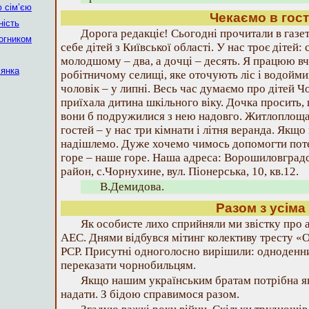
 сім’єю
Чекаємо в гост
ність
Дорога редакціє! Сьогодні прочитали в газе
огником
себе дітей з Київської області. У нас троє дітей:
молодшому – два, а дочці – десять. Я працюю вч
лянка
робітничому селищі, яке оточують ліс і водоймищ
чоловік – у липні. Весь час думаємо про дітей 
приїхала дитина шкільного віку. Дочка просить,
вони б подружилися з нею надовго. Житлоплоща
гостей – у нас три кімнати і літня веранда. Якщо 
надішлемо. Дуже хочемо чимось допомогти потер
горе – наше горе. Наша адреса: Ворошиловградс
район, с.Чорнухине, вул. Піонерська, 10, кв.12.
В.Демидова.
Разом з усіма
Як особисте лихо сприйняли ми звістку про 
АЕС. Днями відбувся мітинг колективу тресту 
РСР. Присутні одноголосно вирішили: одноденни
переказати чорнобильцям.
Якщо нашим українським братам потрібна як
надати. З бідою справимося разом.