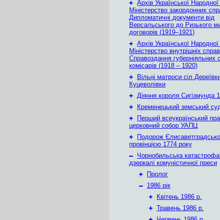
+
Архів Української Народної
Міністерство закордонних спр
Дипломатичні документи від
Версальського до Ризького м
договорів (1919–1921)
+
Архів Української Народної
Міністерство внутрішніх справ
Справоздання губерніяльних с
комісарів (1918 – 1920)
+
Вільні матроси сіл Дереївки
Куцеволівки
+
Діяння короля Сигізмунда 1
+
Кременецький земський су
+
Перший всеукраїнський пр
церковний собор УАПЦ
+
Подорож Єлисаветградськ
провінцією 1774 року
–
Чорнобильська катастрофа
дзеркалі комуністичної преси
+
Пролог
–
1986 рік
+
Квітень 1986 р.
+
Травень 1986 р.
+
Червень 1986 р.