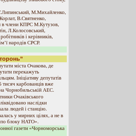
Г.Липинський, М.Михайленко,
Корлат, В.Святненко,
и в члени КПРС М.Кутузов,
тін, Л.Колосовський,
робітників і керівників,
м’ї народів СРСР.
сторонь”
путати міста Очакова, де
путати перекажуть
ьцям. Ініціативу депутатів
5 тисяч карбованців вже
ї на Чорнобильській АЕС.
ітники Очаківського
ліквідовано наслідки
кала людей і станцію.
алась у мирних цілях, а не в
 по блоку НАТО».
йонної газети «Чорноморська