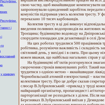
вирішили високопродуктивною працею на всіх д
 Республіки.
свою частку, щоб якнайшвидше компенсувати шк
ав.
запропонували одноденний заробіток передати 
ирних
комуністів підтримав увесь колектив тресту. У
переказано 10 тисяч карбованців.
 Республіки.
Колектив тресту в ці дні виконує відповідаль
.
тарост і
введення поливних водопроводів на житлових м
Троєщина; будівництво водоводу на Дніпровській
 і
спорудити площадки для дезактивації в селі Дем
На цих роботах трудилися 500 працівників тре
-го
робітника, розуміючи важливість і складність з
д
світловий день, у вихідні і в свята. При цьому ні
авославний
кожен вважав, що найбільш нагальних справ у ці
На будівництві об’єктів розгорнулося змаганн
ою
скорочення строків виконуваних робіт. Такий на
трудитися з однією метою – якнайшвидше ліквіду
 у кривому
Чорнобильській атомній електростанції – власт
колективам тресту. Про це добре сказав секрета
слюсар В.Зубриловський: «приклад у труді кожн
найкращий організатор, пропагандист і агітатор»
парторганізації не розходиться з ділом. Після н
Березняках В.Зубриловський виїхав у Демидове [
за короткий строк своєчасно виконала роботи по