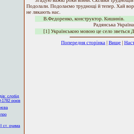
Згадую важкі роки війни. Скільки труднощів
Подолали. Подолаємо труднощі й тепер. Хай воро
не лякають нас.
В.Федоренко, конструктор. Кишинів.
Радянська Україна,
[1] Українською мовою це село зветься 
Попередня сторінка
|
Вище
|
Наст
ів: слобід
-1782 років
Києва
 про
І ст. очима