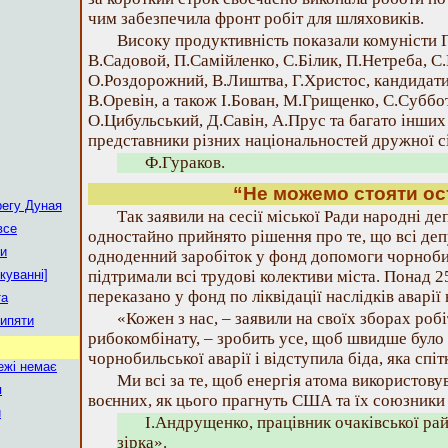
чим забезпечила фронт робіт для шляховиків.
Високу продуктивність показали комуністи 
В.Садовой, П.Самійленко, С.Білик, П.Нетреба, С.
О.Роздорожний, В.Лиштва, Г.Христос, кандидат
В.Оревін, а також І.Бован, М.Грищенко, С.Суббо
О.Цибульський, Д.Савін, А.Прус та багато інших 
представники різних національностей дружної сі
Ф.Гураков.
“Не можемо стояти о
регу Дуная
Так заявили на сесії міської Ради народні де
все
одностайно прийнято рішення про те, що всі де
и
одноденний заробіток у фонд допомоги чорнобил
куванні]
підтримали всі трудові колективи міста. Понад 2
переказано у фонд по ліквідації наслідків аварі
та
«Кожен з нас, – заявили на своїх зборах роб
рипяти
рибокомбінату, – зробить усе, щоб швидше було 
чорнобильської аварії і відступила біда, яка спіт
ежі немає
Ми всі за те, щоб енергія атома використовув
я
воєнних, як цього прагнуть США та їх союзники
и
І.Андрущенко, працівник очаківської ра
зірка».