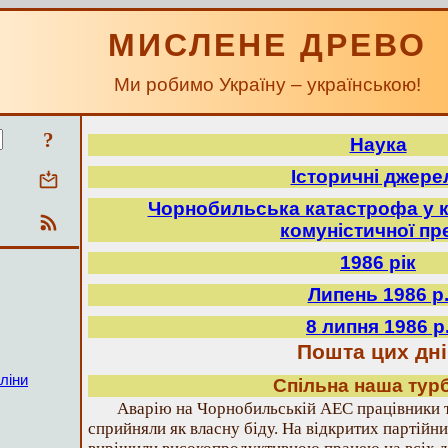
МИСЛЕНЕ ДРЕВО
Ми робимо Україну – українською!
?
Наука
Історичні джере
Чорнобильська катастрофа у к
комуністичної пр
1986 рік
Липень 1986 р
8 липня 1986 р
Пошта цих дні
ліни
Спільна наша тур
Аварію на Чорнобильській АЕС працівники 
сприйняли як власну біду. На відкритих партійн