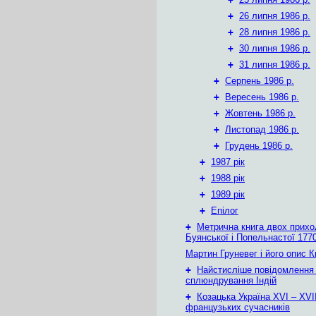
+
26 липня 1986 р.
+
28 липня 1986 р.
+
30 липня 1986 р.
+
31 липня 1986 р.
+
Серпень 1986 р.
+
Вересень 1986 р.
+
Жовтень 1986 р.
+
Листопад 1986 р.
+
Грудень 1986 р.
+
1987 рік
+
1988 рік
+
1989 рік
+
Епілог
+
Метрична книга двох приход
Буянської і Попельнастої 1770
Мартин Груневег і його опис 
+
Найстисліше повідомлення
сплюндрування Індій
+
Козацька Україна ХVІ – ХVІІ
французьких сучасників