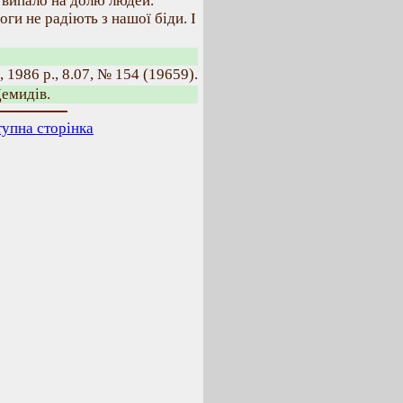
 випало на долю людей.
ги не радіють з нашої біди. І
 1986 р., 8.07, № 154 (19659).
Демидів.
упна сторінка