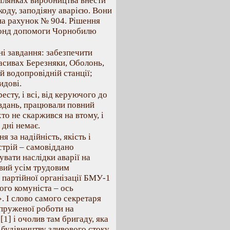
ілянках виробництва внести
оду, заподіяну аварією. Вони
на рахунок № 904. Рішення
 фонд допомоги Чорнобилю
ні завдання: забезпечити
асивах Березняки, Оболонь,
 водопровідній станції;
идові.
сту, і всі, від керуючого до
авдань, працювали повний
хто не скаржився на втому, і
 дні немає.
я за надійність, якість і
стрій – самовіддано
вати наслідки аварії на
ивий усім трудовим
р партійної організації БМУ-1
ого комуніста – ось
. І слово самого секретаря
апруженої роботи на
1] і очолив там бригаду, яка
 будівництву зливового стоку,