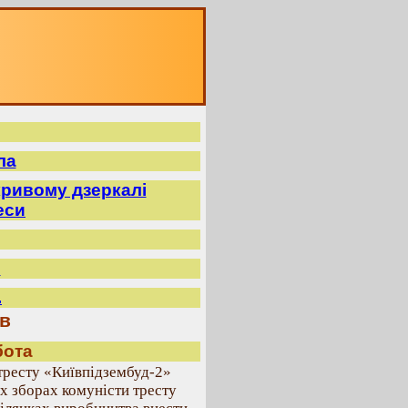
ла
ривому дзеркалі
еси
.
.
в
бота
тресту «Київпідзембуд-2»
их зборах комуністи тресту