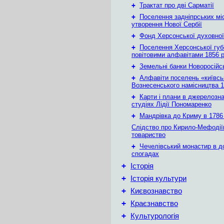
+
Трактат про дві Сарматії
+
Поселення задніпрських мі
утворення Нової Сербії
+
Фонд Херсонської духовної
+
Поселення Херсонської губе
повітовими алфавітами 1856 
+
Земельні банки Новоросійс
+
Алфавіти поселень «київськ
Вознесенського намісництва 1
+
Карти і плани в джерелозн
студіях Лідії Пономаренко
+
Мандрівка до Криму в 1786 
Слідство про Кирило-Мефодії
товариство
+
Чечелівський монастир в д
спогадах
+
Історія
+
Історія культури
+
Києвознавство
+
Краєзнавство
+
Культурологія