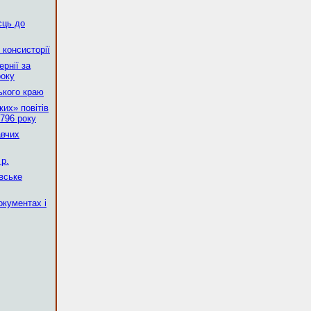
сць до
 консисторії
рнії за
року
ького краю
их» повітів
796 року
авчих
р.
вське
окументах і