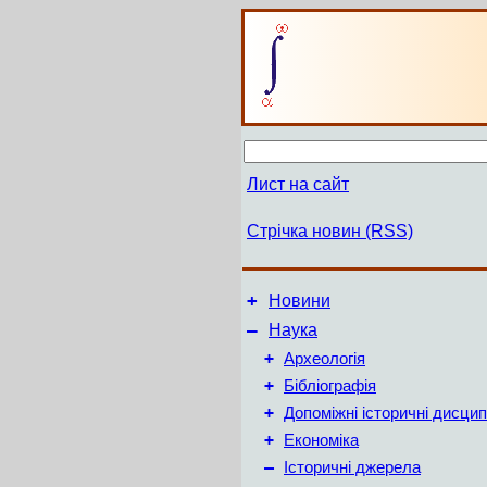
Лист на сайт
Стрічка новин (RSS)
+
Новини
–
Наука
+
Археологія
+
Бібліографія
+
Допоміжні історичні дисцип
+
Економіка
–
Історичні джерела