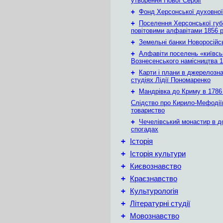
утворення Нової Сербії
+
Фонд Херсонської духовної
+
Поселення Херсонської губе
повітовими алфавітами 1856 
+
Земельні банки Новоросійс
+
Алфавіти поселень «київськ
Вознесенського намісництва 1
+
Карти і плани в джерелозн
студіях Лідії Пономаренко
+
Мандрівка до Криму в 1786 
Слідство про Кирило-Мефодії
товариство
+
Чечелівський монастир в д
спогадах
+
Історія
+
Історія культури
+
Києвознавство
+
Краєзнавство
+
Культурологія
+
Літературні студії
+
Мовознавство