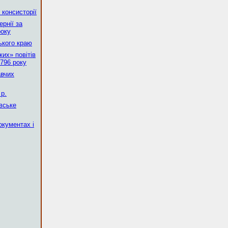
 консисторії
рнії за
року
ького краю
их» повітів
796 року
авчих
р.
вське
окументах і