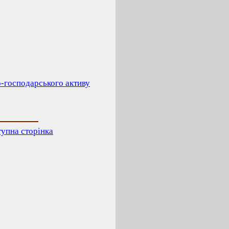
-господарського активу
упна сторінка