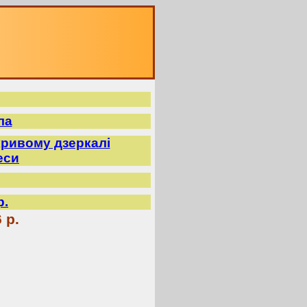
ла
ривому дзеркалі
еси
р.
 р.