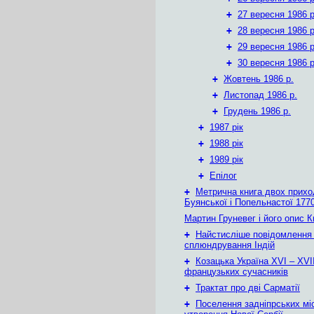
+
27 вересня 1986 р
+
28 вересня 1986 р
+
29 вересня 1986 р
+
30 вересня 1986 р
+
Жовтень 1986 р.
+
Листопад 1986 р.
+
Грудень 1986 р.
+
1987 рік
+
1988 рік
+
1989 рік
+
Епілог
+
Метрична книга двох приход
Буянської і Попельнастої 1770
Мартин Груневег і його опис 
+
Найстисліше повідомлення
сплюндрування Індій
+
Козацька Україна ХVІ – ХVІІ
французьких сучасників
+
Трактат про дві Сарматії
+
Поселення задніпрських мі