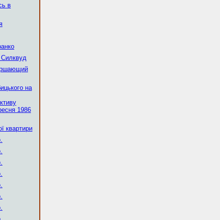
сь в
я
ранко
 Силквуд
ершающий
ицького на
активу
ресня 1986
ої квартири
.
.
.
.
.
.
.
.