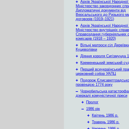
+
Архів Української Народної
Міністерство закордонних спр
Дипломатичні документи від
Версальського до Ризького м
договорів (1919–1921)
+
Архів Української Народної
Міністерство внутрішніх справ
Справоздання губерніяльних с
комісарів (1918 – 1920)
+
Вільні матроси сіл Дереївки
Куцеволівки
+
Діяння короля Сигізмунда 1
+
Кременецький земський су
+
Перший всеукраїнський пр
церковний собор УАПЦ
+
Подорож Єлисаветградськ
провінцією 1774 року
–
Чорнобильська катастрофа
дзеркалі комуністичної преси
+
Пролог
–
1986 рік
+
Квітень 1986 р.
+
Травень 1986 р.
+
Червень 1986 р.