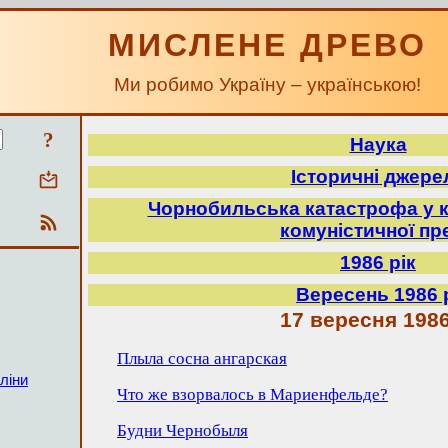
МИСЛЕНЕ ДРЕВО
Ми робимо Україну – українською!
?
Наука
Історичні джере
Чорнобильська катастрофа у к
комуністичної пр
1986 рік
Вересень 1986 
17 вересня 1986
Плыла сосна ангарская
ліни
Что же взорвалось в Мариенфельде?
Будни Чернобыля