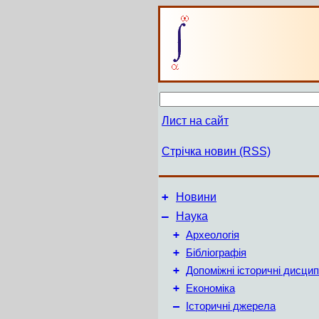
Лист на сайт
Стрічка новин (RSS)
+
Новини
–
Наука
+
Археологія
+
Бібліографія
+
Допоміжні історичні дисцип
+
Економіка
–
Історичні джерела