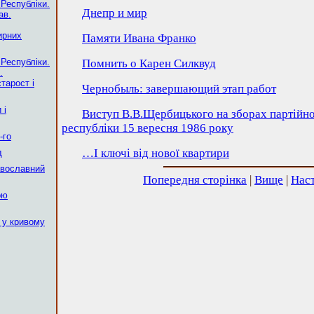
 Республіки.
Днепр и мир
ав.
ирних
Памяти Ивана Франко
 Республіки.
Помнить о Карен Силквуд
.
тарост і
Чернобыль: завершающий этап работ
 і
Виступ В.В.Щербицького на зборах партійно
республіки 15 вересня 1986 року
-го
…І ключі від нової квартири
д
авославний
Попередня сторінка
|
Вище
|
Наст
ою
 у кривому