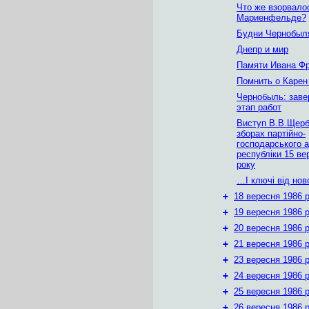
Что же взорвало
Мариенфельде?
Будни Чернобыл
Днепр и мир
Памяти Ивана Ф
Помнить о Карен
Чернобыль: зав
этап работ
Виступ В.В.Щерб
зборах партійно-
господарського 
республіки 15 ве
року
…І ключі від нов
+
18 вересня 1986 р
+
19 вересня 1986 р
+
20 вересня 1986 р
+
21 вересня 1986 р
+
23 вересня 1986 р
+
24 вересня 1986 р
+
25 вересня 1986 р
+
26 вересня 1986 р