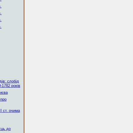
.
.
.
.
ів: слобід
-1782 років
Києва
 про
І ст. очима
сць до