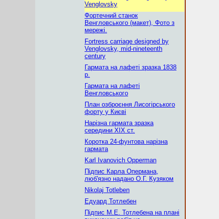
Venglovsky
Фортечний станок
Венгловського (макет), Фото з
мережі.
Fortress carriage designed by
Venglovsky, mid-nineteenth
century
Гармата на лафеті зразка 1838
р.
Гармата на лафеті
Венгловського
План озброєння Лисогірського
форту у Києві
Нарізна гармата зразка
середини ХІХ ст.
Коротка 24-фунтова нарізна
гармата
Karl Ivanovich Opperman
Підпис Карла Опермана,
люб'язно надано О.Г. Кузяком
Nikolaj Totleben
Едуард Тотлебен
Підпис М.Е. Тотлебена на плані