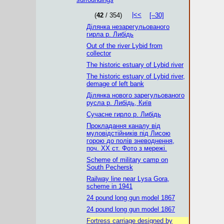
|<<
(
42
/ 354)
[–30]
Ділянка незарегульованого
гирла р. Либідь
Out of the river Lybid from
collector
The historic estuary of Lybid river
The historic estuary of Lybid river,
demage of left bank
Ділянка нового зарегульованого
русла р. Либідь, Київ
Сучасне гирло р. Либідь
Прокладання каналу від
муловідстійників під Лисою
горою до полів зневоднення,
поч. ХХ ст. Фото з мережі.
Scheme of military camp on
South Pechersk
Railway line near Lysa Gora,
scheme in 1941
24 pound long gun model 1867
24 pound long gun model 1867
Fortress carriage designed by