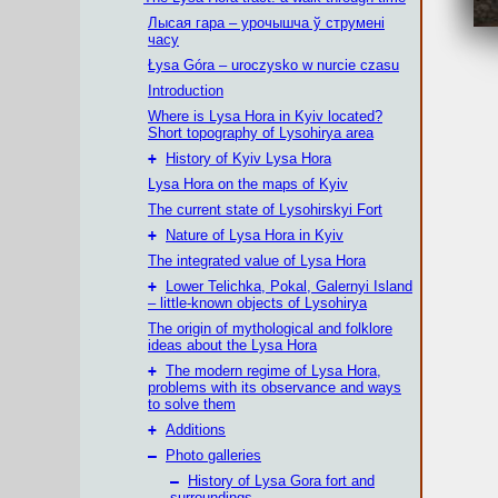
Лысая гара – урочышча ў струмені
часу
Łysa Góra – uroczysko w nurcie czasu
Introduction
Where is Lysa Hora in Kyiv located?
Short topography of Lysohirya area
+
History of Kyiv Lysa Hora
Lysa Hora on the maps of Kyiv
The current state of Lysohirskyi Fort
+
Nature of Lysa Hora in Kyiv
The integrated value of Lysa Hora
+
Lower Telichka, Pokal, Galernyi Island
– little-known objects of Lysohirya
The origin of mythological and folklore
ideas about the Lysa Hora
+
The modern regime of Lysa Hora,
problems with its observance and ways
to solve them
+
Additions
–
Photo galleries
–
History of Lysa Gora fort and
surroundings