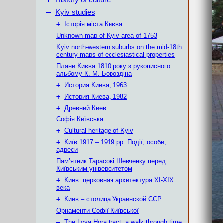
History of culture
–
Kyiv studies
+
Історія міста Києва
Unknown map of Kyiv area of 1753
Kyiv north-western suburbs on the mid-18th
century maps of ecclesiastical properties
Плани Києва 1810 року з рукописного
альбому К. М. Бороздіна
+
История Киева, 1963
+
История Киева, 1982
+
Древний Киев
Софія Київська
+
Cultural heritage of Kyiv
+
Київ 1917 – 1919 рр. Події, особи,
адреси
Пам’ятник Тарасові Шевченку перед
Київським університетом
+
Киев: церковная архитектура XI-XIX
века
+
Киев – столица Украинской ССР
Орнаменти Софії Київської
–
The Lysa Hora tract: a walk through time