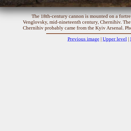
The 18th-century cannon is mounted on a fortre
Venglovsky, mid-nineteenth century, Chernihiv. The 
Chernihiv probably came from the Kyiv Arsenal. Pho
Previous image
|
Upper level
|