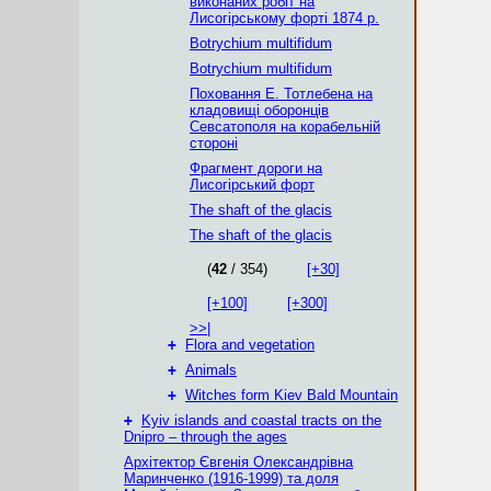
виконаних робіт на
Лисогірському форті 1874 р.
Botrychium multifidum
Botrychium multifidum
Поховання Е. Тотлебена на
кладовищі оборонців
Севсатополя на корабельній
стороні
Фрагмент дороги на
Лисогірський форт
The shaft of the glacis
The shaft of the glacis
(
42
/ 354)
[+30]
[+100]
[+300]
>>|
+
Flora and vegetation
+
Animals
+
Witches form Kiev Bald Mountain
+
Kyiv islands and coastal tracts on the
Dnipro – through the ages
Архітектор Євгенія Олександрівна
Маринченко (1916-1999) та доля