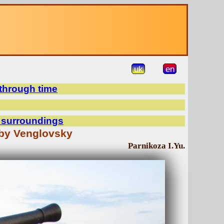
uk
en
 through time
d surroundings
 by Venglovsky
Parnikoza I.Yu.