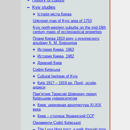
History of culture
–
Kyiv studies
+
Історія міста Києва
Unknown map of Kyiv area of 1753
Kyiv north-western suburbs on the mid-18th
century maps of ecclesiastical properties
Плани Києва 1810 року з рукописного
альбому К. М. Бороздіна
+
История Киева, 1963
+
История Киева, 1982
+
Древний Киев
Софія Київська
+
Cultural heritage of Kyiv
+
Київ 1917 – 1919 рр. Події, особи,
адреси
Пам’ятник Тарасові Шевченку перед
Київським університетом
+
Киев: церковная архитектура XI-XIX
века
+
Киев – столица Украинской ССР
Орнаменти Софії Київської
–
The Lysa Hora tract: a walk through time