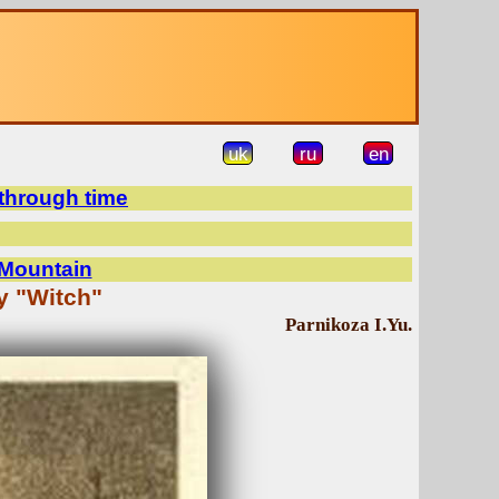
uk
ru
en
 through time
 Mountain
y "Witch"
Parnikoza I.Yu.