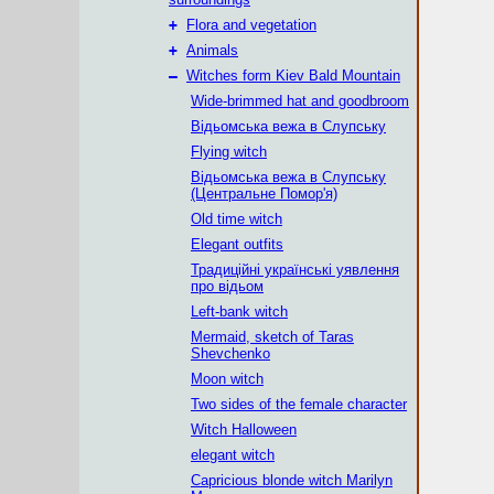
+
Flora and vegetation
+
Animals
–
Witches form Kiev Bald Mountain
Wide-brimmed hat and goodbroom
Відьомська вежа в Слупську
Flying witch
Відьомська вежа в Слупську
(Центральне Помор'я)
Old time witch
Elegant outfits
Традиційні українські уявлення
про відьом
Left-bank witch
Mermaid, sketch of Taras
Shevchenko
Moon witch
Two sides of the female character
Witch Halloween
elegant witch
Capricious blonde witch Marilyn