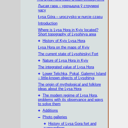
Лысая гара – урочышча ў струмені
часу
Łysa Góra – uroczysko w nurcie czasu
Introduction
Where is Lysa Hora in Kyiv located?
Short topography of Lysohirya area
+
History of Kyiv Lysa Hora
Lysa Hora on the maps of Kyiv
The current state of Lysohirskyi Fort
+
Nature of Lysa Hora in Kyiv
The integrated value of Lysa Hora
+
Lower Telichka, Pokal, Galernyi Island
– little-known objects of Lysohirya
The origin of mythological and folklore
ideas about the Lysa Hora
+
The modern regime of Lysa Hora,
problems with its observance and ways
to solve them
+
Additions
–
Photo galleries
+
History of Lysa Gora fort and
surroundings