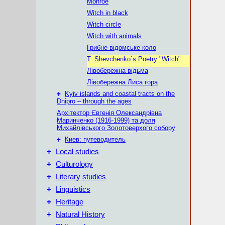
Monroe
Witch in black
Witch circle
Witch with animals
Грибне відомське коло
T. Shevchenko`s Poetry "Witch"
Лівобережна відьма
Лівобережна Лиса гора
+
Kyiv islands and coastal tracts on the
Dnipro – through the ages
Архітектор Євгенія Олександрівна
Маринченко (1916-1999) та доля
Михайлівського Золотоверхого собору
+
Киев: путеводитель
+
Local studies
+
Culturology
+
Literary studies
+
Linguistics
+
Heritage
+
Natural History