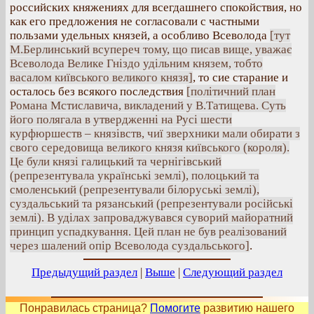
российских княжениях для всегдашнего спокойствия, но
как его предложения не согласовали с частными
пользами удельных князей, а особливо Всеволода
[тут
М.Берлинський всупереч тому, що писав вище, уважає
Всеволода Велике Гніздо удільним князем, тобто
васалом київського великого князя]
, то сие старание и
осталось без всякого последствия
[політичний план
Романа Мстиславича, викладений у В.Татищева. Суть
його полягала в утвердженні на Русі шести
курфюршеств – князівств, чиї зверхники мали обирати з
свого середовища великого князя київського (короля).
Це були князі галицький та чернігівський
(репрезентувала українські землі), полоцький та
смоленський (репрезентували білоруські землі),
суздальський та рязанський (репрезентували російські
землі). В уділах запроваджувався суворий майоратний
принцип успадкування. Цей план не був реалізований
через шалений опір Всеволода суздальського]
.
Предыдущий раздел
|
Выше
|
Следующий раздел
Понравилась страница?
Помогите
развитию нашего