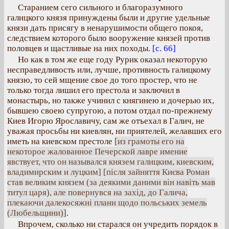
Старанием сего сильного и благоразумного
галицкого князя принуждены были и другие удельные
князи дать присягу в ненарушимости общего покоя,
следствием которого было вооружение князей против
половцев и щастливые на них походы.
[с. 66]
Но как в том же еще году Рурик оказал некоторую
несправедливость или, лучше, противность галицкому
князю, то сей мщение свое до того простер, что не
только тогда лишил его престола и заключил в
монастырь, но также учинил с княгинею и дочерью их,
бывшею своею супругою, а потом отдал по-прежнему
Киев Игорю Ярославичу, сам же отъехал в Галич, не
уважая просьбы ни киевлян, ни приятелей, желавших его
иметь на киевском престоле
[из грамоты его на
некоторое жалованное Печерской лавре имение
явствует, что он назывался князем галицким, киевским,
владимирским и луцким] [після зайняття Києва Роман
став великим князем (за деякими даними він навіть мав
титул царя), але повернувся на захід, до Галича,
плекаючи далекосяжні плани щодо польських земель
(Любельщини)]
.
Впрочем, сколько ни старался он учредить порядок в