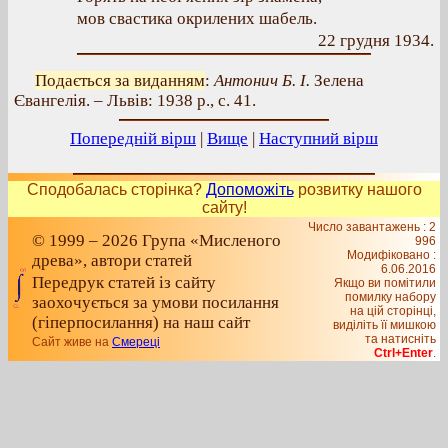
мов свастика окрилених шабель.
22 грудня 1934.
Подається за виданням
:
Антонич Б. І.
Зелена
Євангелія. – Львів: 1938 р., с. 41.
Попередній вірш
|
Вище
|
Наступний вірш
Сподобалась сторінка?
Допоможіть
розвитку нашого
сайту!
Число завантажень : 2
© 1999 – 2026 Група «Мисленого
996
Модифіковано :
древа», автори статей
6.06.2016
Передрук статей із сайту
Якщо ви помітили
помилку набору
заохочується за умови посилання
на цiй сторiнцi,
(гіперпосилання) на наш сайт
видiлiть її мишкою
та натисніть
Сайт живе на
Смереці
Ctrl+Enter
.