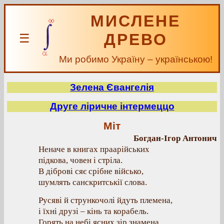
МИСЛЕНЕ
ДРЕВО
☰
Ми робимо Україну – українською!
Зелена Євангелія
Друге ліричне інтермеццо
Міт
Богдан-Ігор Антонич
Неначе в книгах праарійських
підкова, човен і стріла.
В діброві сяє срібне військо,
шумлять санскритськії слова.
Русяві й стрункочолі йдуть племена,
і їхні друзі – кінь та корабель.
Горять на небі ясних зір знамена,