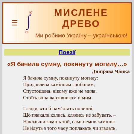
МИСЛЕНЕ
ДРЕВО
☰
Ми робимо Україну – українською!
Поезії
«Я бачила сумну, покинуту могилу…»
Дніпрова Чайка
Я бачила сумну, покинуту могилу:
Придавлена камінням гробовим,
Спустошена, нікому вже не мила,
Стоїть вона вартівником німим.
І люди, хто б пам’ятать повинні,
Що плакали колись, клялись не забувать, –
Наклавши камінь той, самі немов камінні:
Не йдуть з того часу поплакать чи згадать.