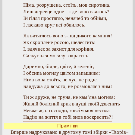
Німа, розрушена, стоїть, мов сиротина,
Лиш деревце одне – і де воно взялось? –
Їй гілля простягло, неначеб то обійми,
І ласкаво круг неї обвилось.
Як витяглось воно з-під дикого каміння!
Як скроплене росою, шелестить!
І, вдячнеє за захист для коріння,
Силкується могилу закрасить.
Даремно, бідне, цвіте, й зеленіє,
І обсипа могилу цвітом запашним:
Німа вона стоїть, не чує, не радіє,
Байдужа до всього, не розмовляє з ним!
Ти ж друже, не труна, не кам’яна могила:
Живий болісний крик в душі твоїй дзвенить
Невже ж, о господи, зовсім моя несила
Надію на життя в тобі знов воскресить?!
Примітки
Вперше надруковано в другому томі збірки «Творів»