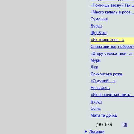
«Помнишь весну? Так 
«Много капель в росе
Сумління
Бурун
Щербата
«Як темно знов…»
Слава звитязі, поборот
«Вгору стежка твоя…»
Мури
Ліки
Єрихонська рожа
«О дужий!…»
Ненависть
«Як не хочеться жить
Бурун
Осінь
Мати та дочка
(
49
/ 100)
[3]
+
Легенди