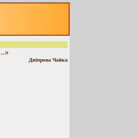
в…»
Дніпрова Чайка