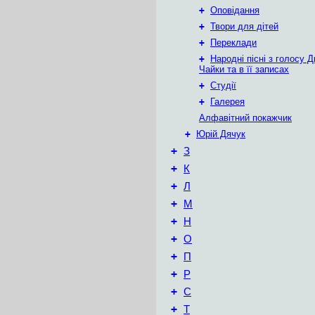
+
Оповідання
+
Твори для дітей
+
Переклади
+
Народні пісні з голосу Д
Чайки та в її записах
+
Студії
+
Галерея
Алфавітний покажчик
+
Юрій Дячук
+
З
+
К
+
Л
+
М
+
Н
+
О
+
П
+
Р
+
С
+
Т