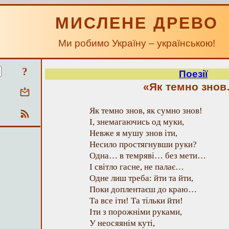
МИСЛЕНЕ ДРЕВО
Ми робимо Україну – українською!
?
Поезії
«Як темно зно
Як темно знов, як сумно знов!
І, знемагаючись од муки,
Невже я мушу знов іти,
Несило простягнувши руки?
Одна… в темряві… без мети…
І світло гасне, не палає…
Одне лиш треба: йти та йти,
Поки доплентаєш до краю…
Та все іти! Та тільки йти!
Іти з порожніми руками,
У неосяянім куті,