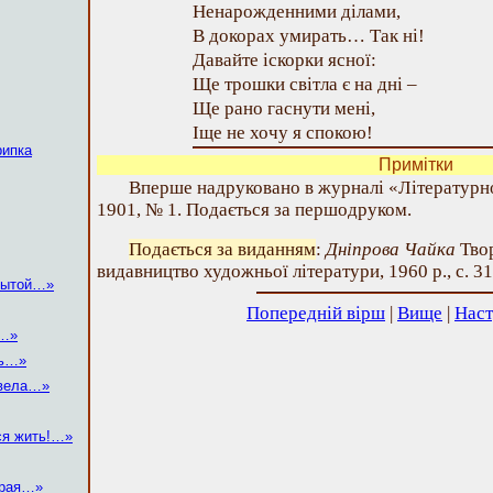
Ненарожденними ділами,
В докорах умирать… Так ні!
Давайте іскорки ясної:
Ще трошки світла є на дні –
Ще рано гаснути мені,
Іще не хочу я спокою!
рипка
Примітки
Вперше надруковано в журналі «Літературно
1901, № 1. Подається за першодруком.
Подається за виданням
:
Дніпрова Чайка
Твор
видавництво художньої літератури, 1960 р., с. 31
крытой…»
Попередній вірш
|
Вище
|
Наст
а…»
дь…»
цвела…»
ся жить!…»
края…»