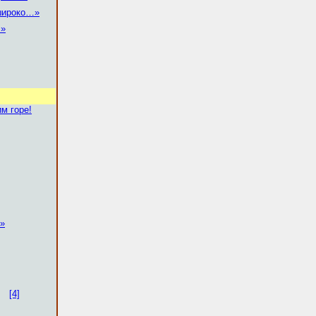
широко…»
…»
им горе!
…»
[4]