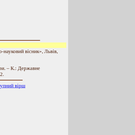
-науковий вісник», Львів,
и. – К.: Державне
2.
упний вірш