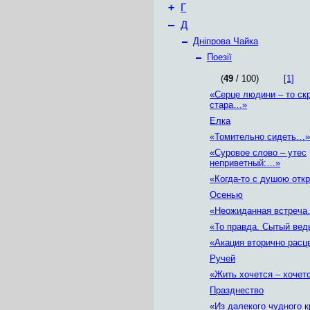
+
Г
–
Д
–
Дніпрова Чайка
–
Поезії
(
49
/ 100)
[1]
«Серце людини – то ск
стара…»
Елка
«Томительно сидеть…»
«Суровое слово – утес
неприветный:…»
«Когда-то с душою от
Осенью
«Неожиданная встреч
«То правда. Сытый ве
«Акация вторично рас
Ручей
«Жить хочется – хочет
Празднество
«Из далекого чудного 