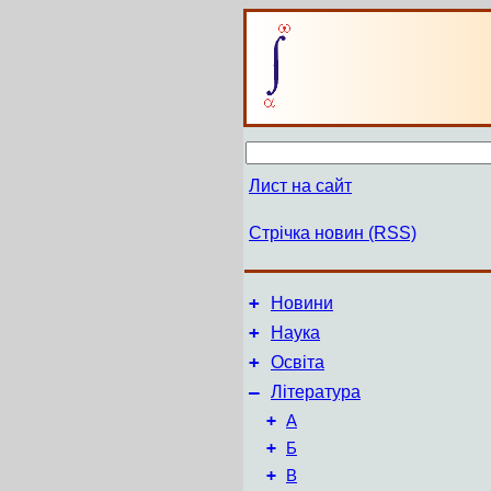
Лист на сайт
Стрічка новин (RSS)
+
Новини
+
Наука
+
Освіта
–
Література
+
А
+
Б
+
В