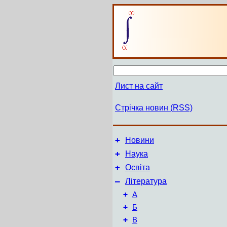
Лист на сайт
Стрічка новин (RSS)
+
Новини
+
Наука
+
Освіта
–
Література
+
А
+
Б
+
В