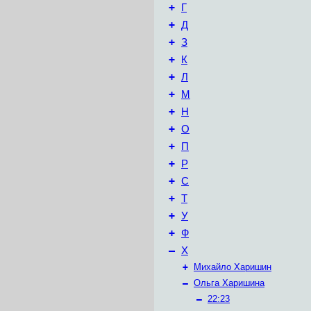
+
Г
+
Д
+
З
+
К
+
Л
+
М
+
Н
+
О
+
П
+
Р
+
С
+
Т
+
У
+
Ф
–
Х
+
Михайло Харишин
–
Ольга Харишина
–
22:23