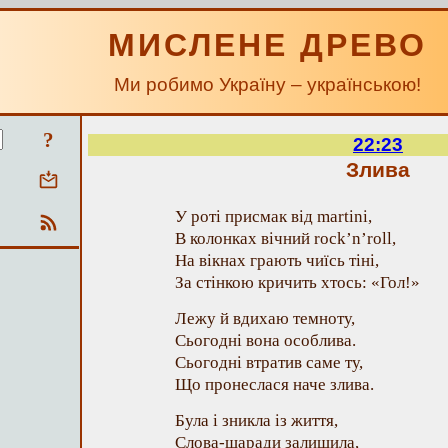
МИСЛЕНЕ ДРЕВО
Ми робимо Україну – українською!
?
22:23
Злива
У роті присмак від martini,
В колонках вічний rock’n’roll,
На вікнах грають чиїсь тіні,
За стінкою кричить хтось: «Гол!»
Лежу й вдихаю темноту,
Сьогодні вона особлива.
Сьогодні втратив саме ту,
Що пронеслася наче злива.
Була і зникла із життя,
Слова-шаради залишила,