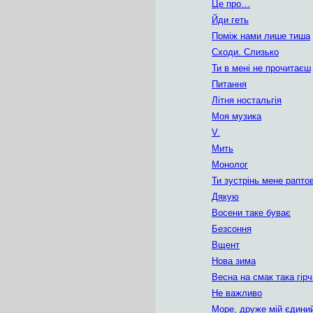
Це про…
Йди геть
Поміж нами лише тиша
Сходи. Слизько
Ти в мені не прочитаєш
Питання
Літня ностальгія
Моя музика
V.
Мить
Монолог
Ти зустрінь мене рапто
Дякую
Восени таке буває
Безсоння
Вщент
Нова зима
Весна на смак така гір
Не важливо
Море, друже мій єдини