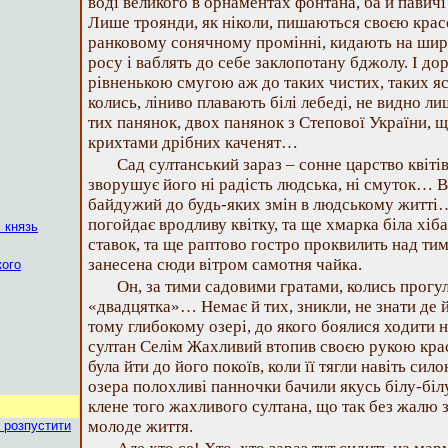
воді великого в орнаментах фонтана, ба й павичі
Лише троянди, як ніколи, пишаються своєю крас
ранковому сонячному промінні, кидають на шир
росу і ваблять до себе заклопотану бджолу. І до
рівненькою смугою аж до таких чистих, таких ясни
колись, ліниво плавають білі лебеді, не видно ли
тих панянок, двох панянок з Степової України, 
крихтами дрібних каченят…
Сад султанський зараз – сонне царство квітів
зворушує його ні радість людська, ні смуток… В
байдужий до будь-яких змін в людському житті
погойдає вродливу квітку, та ще хмарка біла хіб
 князь
ставок, та ще раптово гостро проквилить над тим
занесена сюди вітром самотня чайка.
кого
Он, за тими садовими гратами, колись прогу
«двадцятка»… Немає й тих, зникли, не знати де й
тому глибокому озері, до якого боялися ходити 
султан Селім Жахливий втопив своєю рукою крас
була йти до його покоїв, коли її тягли навіть сил
озера полохливі панночки бачили якусь білу-білу
клене того жахливого султана, що так без жалю за
молоде життя.
 розпустити