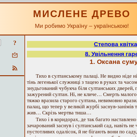
МИСЛЕНЕ ДРЕВО
Ми робимо Україну – українською!
?
Степова квітк
8. Увільнення гар
1. Оксана сум
Тихо в султанському палаці. Не видно ніде н
тінь легенької служниці з тацею в руках та часо
знудьгований чубукча біля султанських дверей, 
зажурений султан. Ні, не кличе… Смерть малог
тяжко вразила старого султана, невимовно врази
палац, що тепер у великій журбі заснув-занімів та
жив… Скрізь мертва тиша…
Тихо і в коридорах, де так багато наставлено
зачарований заснув і султанський сад, навіть не
пустотливих одалісок, й не бігають вони по сад