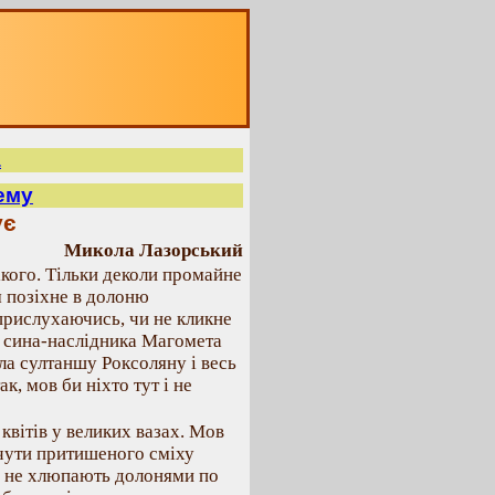
а
ему
ує
Микола Лазорський
ікого. Тільки деколи промайне
м позіхне в долоню
прислухаючись, чи не кликне
о сина-наслідника Магомета
ла султаншу Роксоляну і весь
к, мов би ніхто тут і не
 квітів у великих вазах. Мов
 чути притишеного сміху
у, не хлюпають долонями по