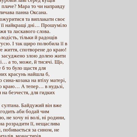
муровій лаві серед кущів
о плаче? Мара то чи направду
еличава панна Оксана.
ожуритися та виплакати своє
и її найкращі дні… Прошуміло
жя та ласкавого слова.
лодість, тільки й радощів
усю. І так щиро полюбила її в
е життя, спотворене до краю!
ни засуджено злою долею жити
і… а то, може, й тисячі. Що,
 б то було щастя для
них красунь найшла б,
сина-козака на втіху матері,
го краю… А тепер… в нудьзі,
на безчестя, для гидких
о султана. Байдужий він вже
а годить аби бодай чим
, не хочу ні волі, ні родини,
ьна розрадити її, нещаслива
, побивається за сином, не
италів, монастирів,