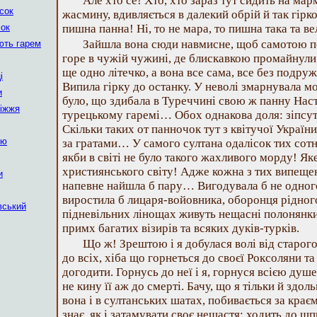
Але хто се! Хто, хто зараз тут сидить на мар
ісок
жасмину, вдивляється в далекий обрій й так гірк
сок
пишна панна! Ні, то не мара, то пишна така та в
Зайшла вона сюди навмисне, щоб самотою п
ють гарем
горе в чужій чужині, де блискавкою промайнул
ще одно літечко, а вона все сама, все без подруж
і
Випила гірку до останку. У неволі змарнувала мо
и
було, що здибала в Туреччині свою ж панну Наст
ріжжя
турецькому гаремі… Обох однакова доля: зіпсут
Скільки таких от панночок тут з квітучої Украї
ію
за гратами… У самого султана одалісок тих сотн
якби в світі не було такого жахливого морду! Яке
християнського світу! Адже кожна з тих випеще
и
напевне найшла б пару… Вигодувала б не одного 
виростила б лицаря-войовника, оборонця рідно
вський
підневільних лінощах живуть нещасні полонянки 
примх багатих візирів та всяких дуків-турків.
Що ж! Зрештою і я добулася волі від старог
до всіх, хіба що горнеться до своєї Роксоляни т
догодити. Горнусь до неї і я, горнуся всією душею
не кину її аж до смерті. Бачу, що я тільки й здол
вона і в султанських шатах, побивається за краєм
знає, як і затамувати своє нещастя: ходить до шп