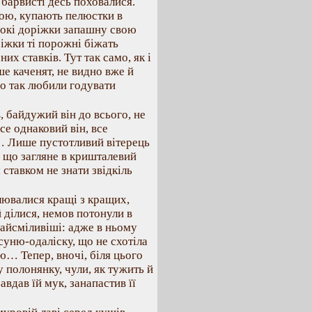
 барвисті десь поховалися.
ою, купають пелюстки в
окі доріжки запашну свою
ріжки ті порожні біжать
х ставків. Тут так само, як і
ше каченят, не видно вже й
що так любили годувати
, байдужий він до всього, не
се однаковий він, все
… Лише пустотливий вітерець
а що загляне в кришталевий
 ставком не знати звідкіль
лювалися кращі з кращих,
 ділися, немов потонули в
найсміливіші: адже в ньому
уню-одаліску, що не схотіла
ою… Тепер, вночі, біля цього
 полонянку, чули, як тужить й
вдав їй мук, занапастив її