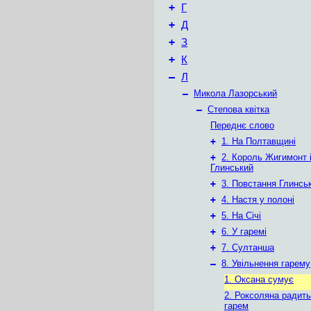
+
Г
+
Д
+
З
+
К
–
Л
–
Микола Лазорський
–
Степова квітка
Переднє слово
+
1. На Полтавщині
+
2. Король Жигимонт і
Глинський
+
3. Повстання Глинсь
+
4. Настя у полоні
+
5. На Січі
+
6. У гаремі
+
7. Султанша
–
8. Увільнення гарему
1. Оксана сумує
2. Роксоляна радить
гарем