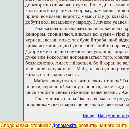
донаторкою стала, жертвує на Боже діло великі 
коли допоможу чимсь хворому, дам милостиню 
принц; все казав: виросту, мамо, піду до козаків
добути волі козацькому народу. І личком удався 
Таке казала та плакала-голосила. Бачилася к
Ізидором, сповідалася, виклала всі думи – гіркі р
чернець, казав, може, так було й треба, щоб від
кривавих чинів, щоб був богобоязний та справе
Добре вже й те, що слухається султанші, збираєт
дуже вже Роксоляна допоминається того, мовляв,
беззаконство, Аллах гнівається, бо й коран не ве
мав лише одну жінку… Мабуть, що султан розпус
жінок, на те скидається…
Мабуть, випустить з клітки своїх пташок! Г
робити, сердешні! Загинуть небоги, адже жодна з
щось зробити своїми ніжними пальчиками… Аж 
Так журилася панна Оксана всіма і все розд
полонянкам, які й зараз ще не знають, яке лихо м
Вище
|
Наступний роз
Сподобалась сторінка?
Допоможіть
розвитку нашого сайту!