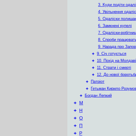
3. Куди подіти одал
4. Увільнення одалі
5. Одаліски полиша
6. Замкнені купелі
7. Одаліски-робітниц
8. Спроби працюват
9. Нарада про Запо
+
9. Січ готується
+
10. Похід на Молдав
+
11. Страти і смерті
+
12. До нової боротьб
+
Патріот
+
Гетьман Кирило Розумо
+
Богдан Лепкий
+
М
+
Н
+
О
+
П
+
Р