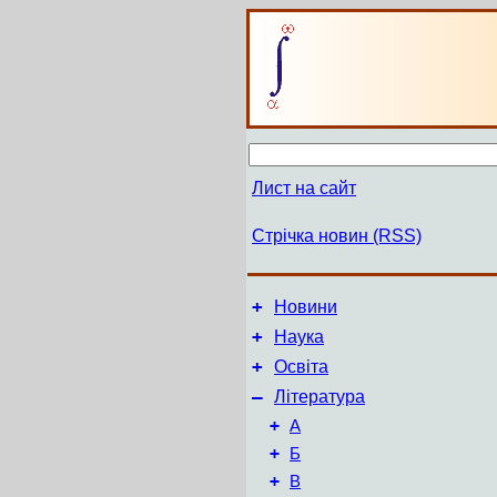
Лист на сайт
Стрічка новин (RSS)
+
Новини
+
Наука
+
Освіта
–
Література
+
А
+
Б
+
В