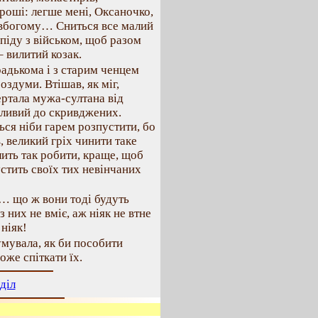
гроші: легше мені, Оксаночко,
вбогому… Сниться все малий
, піду з військом, щоб разом
– вилитий козак.
радькома і з старим ченцем
оздуми. Втішав, як міг,
вертала мужа-султана від
дливий до скривджених.
ься ніби гарем розпустити, бо
 великий гріх чинити таке
лить так робити, краще, щоб
тить своїх тих невінчаних
м… що ж вони тоді будуть
 них не вміє, аж ніяк не втне
ніяк!
умувала, як би пособити
оже спіткати їх.
діл