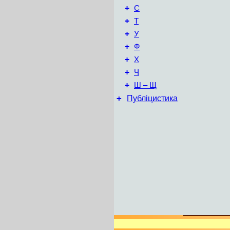
+
С
+
Т
+
У
+
Ф
+
Х
+
Ч
+
Ш – Щ
+
Публіцистика