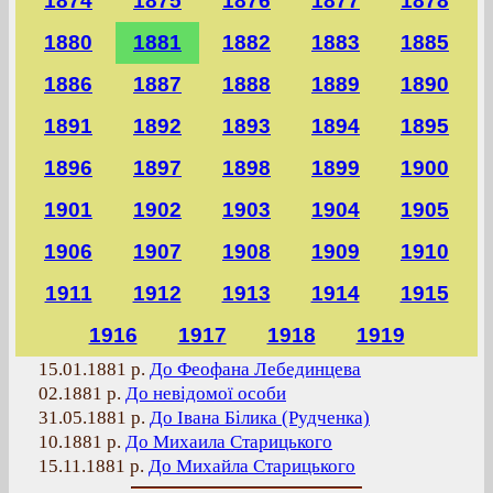
1874
1875
1876
1877
1878
1880
1881
1882
1883
1885
1886
1887
1888
1889
1890
1891
1892
1893
1894
1895
1896
1897
1898
1899
1900
1901
1902
1903
1904
1905
1906
1907
1908
1909
1910
1911
1912
1913
1914
1915
1916
1917
1918
1919
15.01.1881 р.
До Феофана Лебединцева
02.1881 р.
До невідомої особи
31.05.1881 р.
До Івана Білика (Рудченка)
10.1881 р.
До Михаила Старицького
15.11.1881 р.
До Михайла Старицького