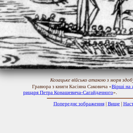
Козацьке військо атакою з моря здобу
Гравюра з книги Касіяна Саковича «
Вірші на
рицаря Петра Конашевича-Сагайдачного
».
Попереднє зображення
|
Вище
|
Нас