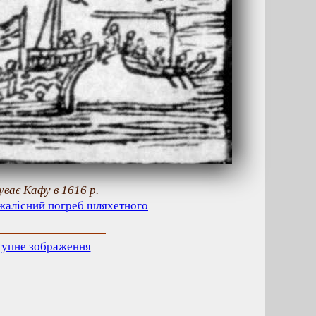
ває Кафу в 1616 р.
 жалісний погреб шляхетного
тупне зображення