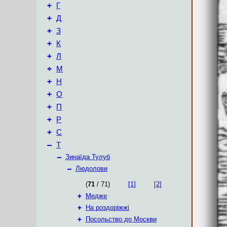
+
Г
+
Д
+
З
+
К
+
Л
+
М
+
Н
+
О
+
П
+
Р
+
С
–
Т
–
Зинаїда Тулуб
–
Людолови
(
71
/ 71)
[1]
[2]
+
Медже
+
На роздоріжжі
+
Посольство до Москви