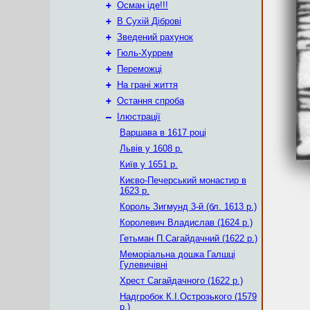
+
Осман іде!!!
+
В Сухій Діброві
+
Зведений рахунок
+
Гюль-Хуррем
+
Переможці
+
На грані життя
+
Остання спроба
–
Ілюстрації
Варшава в 1617 році
Львів у 1608 р.
Київ у 1651 р.
Києво-Печерський монастир в
1623 р.
Король Зигмунд 3-й (бл. 1613 р.)
Королевич Владислав (1624 р.)
Гетьман П.Сагайдачний (1622 р.)
Меморіальна дошка Галшці
Гулевичівні
Хрест Сагайдачного (1622 р.)
Надгробок К.І.Острозького (1579
р.)