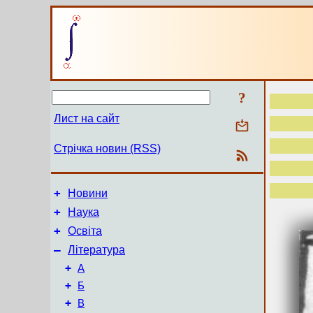
?
Лист на сайт
Стрічка новин (RSS)
+
Новини
+
Наука
+
Освіта
–
Література
+
А
+
Б
+
В