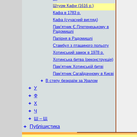
Штурм Кафи (1616 р.)
Кафа в 1783 р.
Кафа (сучасний вигляд)
Пам’ятник Є.Плетенецькому в
Радомишлі
Папірня в Радомишлі
Стамбул з пташиного польоту
Хотинський замок в 1978 р.
Хотинська битва (реконструкція)
Пам’ятник Хотинській битві
Пам’ятник Сагайдачному в Києві
+
В степу безкраїм за Уралом
+
У
+
Ф
+
Х
+
Ч
+
Ш – Щ
+
Публіцистика