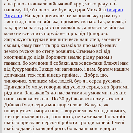
а на ранок скликали військовий круг, чи то раду, по-
нашому. Ще й посол там був від царя Михайла
боярин
Апухтін
. На раді прочитав я їм королівську грамоту і
листа від нашого війська, промову сказав. Так, мовляв, і
так, пре на нас турків з півмільйона, а польське військо
мало не все спить порубане торік під Цоцорою.
Загрожують турки винищити весь наш степ, заселити
своїми, саму пам’ять про козаків та про матір нашу
землю руську по степу розвіяти. Станемо всі від
хлопчиків до дідів боронити землю рідну разом з
панами, бо хоч вони й собаки, але ж все-таки ближчі нам
від бусурманів. І якщо ми загинемо, і вам, братам нашим
дончакам, теж тоді кінець прийде… Добре, що,
тиняючись хлопцем між людей, був я і серед руських.
Пригадав їх мову, говорив від усього серця, як з братами
рідними. Закликав їх до нас за тими ж умовами, на яких
пани закликають нас. По 30 рубльов кожному козакові.
Дійшло їм до серця моє щире слово. Кажуть, як
повернуться з моря наші, – вирушимо вам на допомогу,
хоч ще ніколи до вас, запорогів, не хаживали. І ось тобі
шаблю прислали перської роботи і ронди коневі. І мені
шаблю дали, і коня доброго, бо ж наші коні в дорозі