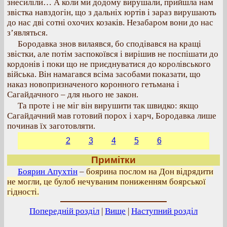
знесиліли… А коли ми додому вирушали, прийшла нам
звістка навздогін, що з дальніх юртів і зараз вирушають
до нас дві сотні охочих козаків. Незабаром вони до нас
з’являться.
Бородавка знов вилаявся, бо сподівався на кращі
звістки, але потім заспокоївся і вирішив не поспішати до
кордонів і поки що не приєднуватися до королівського
війська. Він намагався всіма засобами показати, що
наказ новопризначеного коронного гетьмана і
Сагайдачного – для нього не закон.
Та проте і не міг він вирушити так швидко: якщо
Сагайдачний мав готовий порох і харч, Бородавка лише
починав їх заготовляти.
2
3
4
5
6
Примітки
Боярин Апухтін
–
боярина послом на Дон відрядити
не могли, це булоб нечуваним пониженням боярської
гідності.
Попередній розділ
|
Вище
|
Наступний розділ