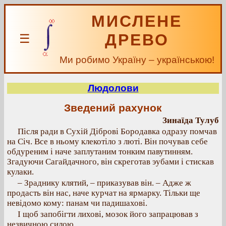
МИСЛЕНЕ
ДРЕВО
☰
Ми робимо Україну – українською!
Людолови
Зведений рахунок
Зинаїда Тулуб
Після ради в Сухій Діброві Бородавка одразу помчав
на Січ. Все в ньому клекотіло з люті. Він почував себе
обдуреним і наче заплутаним тонким павутинням.
Згадуючи Сагайдачного, він скреготав эубами і стискав
кулаки.
– Зраднику клятий, – приказував він. – Адже ж
продасть він нас, наче курчат на ярмарку. Тільки ще
невідомо кому: панам чи падишахові.
I щоб запобігти лихові, мозок його запрацював з
незвичною силою.