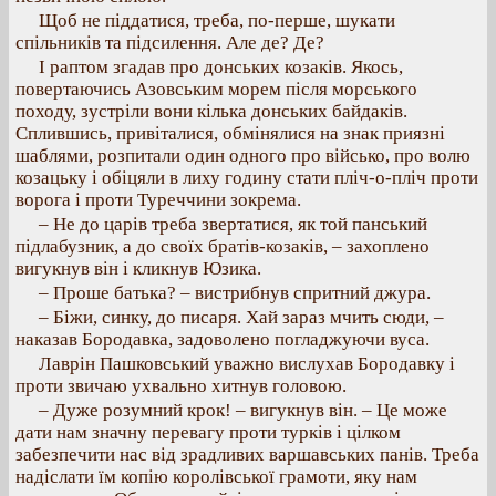
Щоб не піддатися, треба, по-перше, шукати
спільників та підсилення. Але де? Де?
І раптом згадав про донських козаків. Якось,
повертаючись Азовським морем після морського
походу, зустріли вони кілька донських байдаків.
Сплившись, привіталися, обмінялися на знак приязні
шаблями, розпитали один одного про військо, про волю
козацьку і обіцяли в лиху годину стати пліч-о-пліч проти
ворога і проти Туреччини зокрема.
– Не до царів треба звертатися, як той панський
підлабузник, а до своїх братів-козаків, – захоплено
вигукнув він і кликнув Юзика.
– Проше батька? – вистрибнув спритний джура.
– Біжи, синку, до писаря. Хай зараз мчить сюди, –
наказав Бородавка, задоволено погладжуючи вуса.
Лаврін Пашковський уважно вислухав Бородавку і
проти звичаю ухвально хитнув головою.
– Дуже розумний крок! – вигукнув він. – Це може
дати нам значну перевагу проти турків і цілком
забезпечити нас від зрадливих варшавських панів. Треба
надіслати їм копію королівської грамоти, яку нам