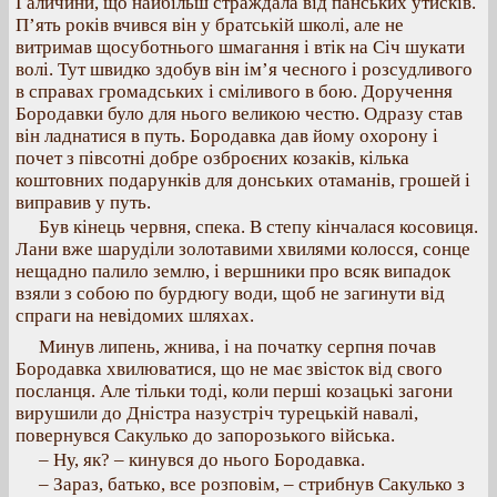
Галичини, що найбільш страждала від панських утисків.
П’ять років вчився він у братській школі, але не
витримав щосуботнього шмагання і втік на Січ шукати
волі. Тут швидко здобув він ім’я чесного і розсудливого
в справах громадських і сміливого в бою. Доручення
Бородавки було для нього великою честю. Одразу став
він ладнатися в путь. Бородавка дав йому охорону і
почет з півсотні добре озброєних козаків, кілька
коштовних подарунків для донських отаманів, грошей і
виправив у путь.
Був кінець червня, спека. В степу кінчалася косовиця.
Лани вже шаруділи золотавими хвилями колосся, сонце
нещадно палило землю, і вершники про всяк випадок
взяли з собою по бурдюгу води, щоб не загинути від
спраги на невідомих шляхах.
Минув липень, жнива, і на початку серпня почав
Бородавка хвилюватися, що не має звісток від свого
посланця. Але тільки тоді, коли перші козацькі загони
вирушили до Дністра назустріч турецькій навалі,
повернувся Сакулько до запорозького війська.
– Ну, як? – кинувся до нього Бородавка.
– Зараз, батько, все розповім, – стрибнув Сакулько з