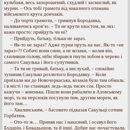
кульбаки, весь запорошений, схудлий і засмаглий, як
мурин. – Ось тобі грамота від наказного отамана
військового круга дончаків.
– До чорта грамоти, – гримнув Бородавка,
наливаючись кров’ю. – Ти не крути хвостом, як лях:
кажи просто: прийдуть чи ні?
– Прийдуть, батьку, тільки не зараз.
– Як-то не зараз? Адже турки пруть на нас. Як-то «не
зараз»?! Собачі вони сини, а не козаки, – волав він,
схиливши голову, ніби збирався пнути лобом в черево і
самого Сакулька і його супутників.
– Та ти не гримай, батьку, а вислухай, – спокійно
зупинив Сакулько розлютого Бородавку. – Коли
приїхали ми до Новочеркаська, козаків було там обмаль:
і в місті і по станицях ледь-ледь тисяч сім. Просто
кажучи – жменька. Пішли вони рибалити в Азовському
морі, та на персюків посунули тим, другим морем, як
його там…
– Хвалинським, – басовито підказав Сакульці сотник
Горбатюк.
– Ото-то ж… Приняв нас і наказний, і осавул його
Бударін, і Бокадьоров, та й інші. Добре нас почастували,