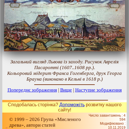
Загальний вигляд Львова із заходу. Рисунок Аврелія
Пасаротті (1607..1608 рр.).
Кольоровий мідерит Франса Гогенберга, друк Георга
Брауна (виконано в Кельні в 1618 р.)
Попереднє зображення
|
Вище
|
Наступне зображення
Сподобалась сторінка?
Допоможіть
розвитку нашого
сайту!
Число завантажень : 4
© 1999 – 2026 Група «Мисленого
594
Модифіковано :
древа», автори статей
10.11.2019