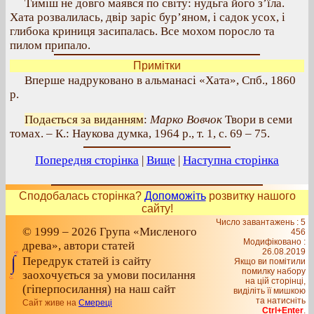
Тиміш не довго маявся по світу: нудьга його з’їла.
Хата розвалилась, двір заріс бур’яном, і садок усох, і
глибока криниця засипалась. Все мохом поросло та
пилом припало.
Примітки
Вперше надруковано в альманасі «Хата», Спб., 1860
р.
Подається за виданням
:
Марко Вовчок
Твори в семи
томах. – К.: Наукова думка, 1964 р., т. 1, с. 69 – 75.
Попередня сторінка
|
Вище
|
Наступна сторінка
Сподобалась сторінка?
Допоможіть
розвитку нашого
сайту!
Число завантажень : 5
© 1999 – 2026 Група «Мисленого
456
Модифіковано :
древа», автори статей
26.08.2019
Передрук статей із сайту
Якщо ви помітили
помилку набору
заохочується за умови посилання
на цiй сторiнцi,
(гіперпосилання) на наш сайт
видiлiть її мишкою
та натисніть
Сайт живе на
Смереці
Ctrl+Enter
.