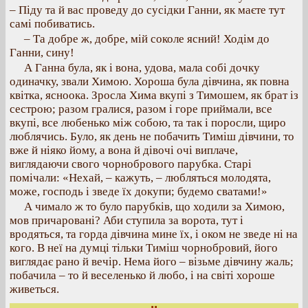
– Піду та й вас проведу до сусідки Ганни, як маєте тут
самі побиватись.
– Та добре ж, добре, мій соколе ясний! Ходім до
Ганни, сину!
А Ганна була, як і вона, удова, мала собі дочку
одиначку, звали Химою. Хороша була дівчина, як повна
квітка, ясноока. Зросла Хима вкупі з Тимошем, як брат із
сестрою; разом гралися, разом і горе приймали, все
вкупі, все любенько між собою, та так і поросли, щиро
люблячись. Було, як день не побачить Тиміш дівчини, то
вже й ніяко йому, а вона й дівочі очі виплаче,
виглядаючи свого чорнобрового парубка. Старі
помічали: «Нехай, – кажуть, – любляться молодята,
може, господь і зведе їх докупи; будемо сватами!»
А чимало ж то було парубків, що ходили за Химою,
мов причаровані? Аби ступила за ворота, тут і
вродяться, та горда дівчина мине їх, і оком не зведе ні на
кого. В неї на думці тільки Тиміш чорнобровий, його
виглядає рано й вечір. Нема його – візьме дівчину жаль;
побачила – то й веселенько й любо, і на світі хороше
живеться.