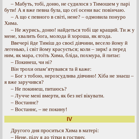
– Мабуть, тобі, доню, не судилося з Тимошем у парі
бути! А я вже певна була, що сеї осени вас повінчаю.
– А що є певного в світі, нене? – одмовила понуро
Хима.
– Не журись, доню! найдеться тобі ще кращий. Ти ж у
мене, хвалить бога, молода й хороша, як ягода.
Ввечері йде Тиміш до своєї дівчини, весело йому й
легенько, і світ йому красується; коли – зирк! а перед
ним, як мара, стоїть Хима, бліда, похмура, й питає:
– Покинеш, чи ні?
Він трохи опам’ятувався та й каже:
– Бог з тобою, нерозсудлива дівчино! Хіба не знаєш –
я вже заручився?
– Не покинеш, питаюсь?
– Лучче мені вмерти, як без неї вікувати.
– Востаннє?
– Востаннє, – не покину!
IV
Другого дня проситься Хима в матері:
– Нене, піду я до тітки в гостину.