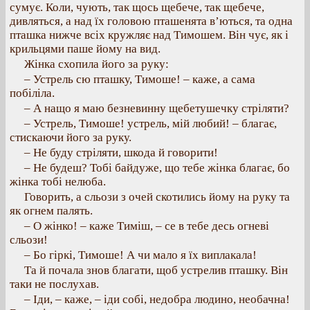
сумує. Коли, чують, так щось щебече, так щебече,
дивляться, а над їх головою пташенята в’ються, та одна
пташка нижче всіх кружляє над Тимошем. Він чує, як і
крильцями паше йому на вид.
Жінка схопила його за руку:
– Устрель сю пташку, Тимоше! – каже, а сама
побіліла.
– А нащо я маю безневинну щебетушечку стріляти?
– Устрель, Тимоше! устрель, мій любий! – благає,
стискаючи його за руку.
– Не буду стріляти, шкода й говорити!
– Не будеш? Тобі байдуже, що тебе жінка благає, бо
жінка тобі нелюба.
Говорить, а сльози з очей скотились йому на руку та
як огнем палять.
– О жінко! – каже Тиміш, – се в тебе десь огневі
сльози!
– Бо гіркі, Тимоше! А чи мало я їх виплакала!
Та й почала знов благати, щоб устрелив пташку. Він
таки не послухав.
– Іди, – каже, – іди собі, недобра людино, необачна!