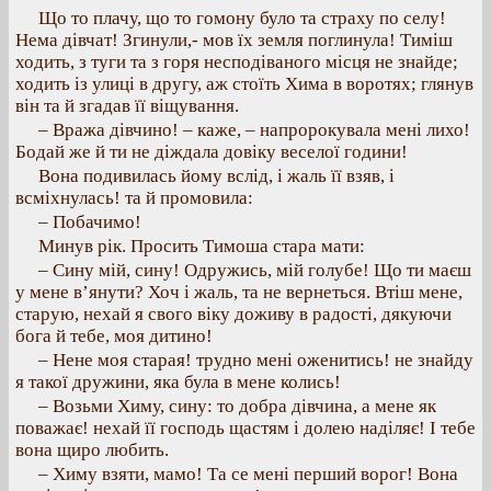
Що то плачу, що то гомону було та страху по селу!
Нема дівчат! Згинули,- мов їх земля поглинула! Тиміш
ходить, з туги та з горя несподіваного місця не знайде;
ходить із улиці в другу, аж стоїть Хима в воротях; глянув
він та й згадав її віщування.
– Вража дівчино! – каже, – напророкувала мені лихо!
Бодай же й ти не діждала довіку веселої години!
Вона подивилась йому вслід, і жаль її взяв, і
всміхнулась! та й промовила:
– Побачимо!
Минув рік. Просить Тимоша стара мати:
– Сину мій, сину! Одружись, мій голубе! Що ти маєш
у мене в’янути? Хоч і жаль, та не вернеться. Втіш мене,
старую, нехай я свого віку доживу в радості, дякуючи
бога й тебе, моя дитино!
– Нене моя старая! трудно мені оженитись! не знайду
я такої дружини, яка була в мене колись!
– Возьми Химу, сину: то добра дівчина, а мене як
поважає! нехай її господь щастям і долею наділяє! І тебе
вона щиро любить.
– Химу взяти, мамо! Та се мені перший ворог! Вона