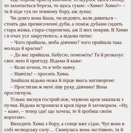
то захитається береза, то щось гукне: «Химо! Химо!» –
та й піде гук по темному бору, аж лунає.
Чи довго вона йшла, чи недовго, коли дивиться –
стоять два превисоченні дуби, а поміж дубами сидить
стара жінка, стара-старенезна, аж її мох покрив. В Хими
і в очах усе закрутилось; а відьма питає:
– Чого прийшла, люба дівчино? чого прийшла така
молода й красна?
– До вас прийшла, бабусю, поможіть! Та й розказує
своє лихо й пригоду. Відьма й каже:
– Коли хочеш, то я тебе навчу.
– Навчіть! – просить Хима.
Знайшла відьма ножа й пірце якесь наговорене:
– Простягни ж мені ліву руку, дівчино! Вона
простягнула.
Тільки лиснув гострий ніж; червона кров закапала з
пучки. Відьма встромила в кров пірце й заговорила. «Ну,
– каже, – тепер іди! що хочеш, те й зробиш своїм
ворогам».
Виходить Хима з бору, а сонце вже сідає. Чує вона в
собі нелюдську силу… Скинулась вона ластівкою, та й