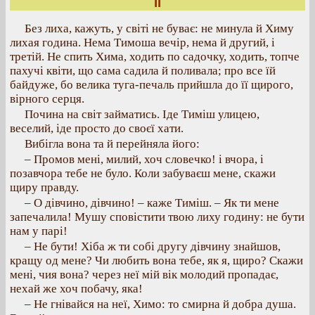
II
Без лиха, кажуть, у світі не буває: не минула й Химу
лихая година. Нема Тимоша вечір, нема й другий, і
третій. Не спить Хима, ходить по садочку, ходить, топче
пахучі квіти, що сама садила й поливала; про все їй
байдуже, бо велика туга-печаль прийшла до її щирого,
вірного серця.
Почина на світ займатись. Іде Тиміш улицею,
веселий, іде просто до своєї хати.
Вибігла вона та й перейняла його:
– Промов мені, милий, хоч словечко! і вчора, і
позавчора тебе не було. Коли забуваєш мене, скажи
щиру правду.
– О дівчино, дівчино! – каже Тиміш. – Як ти мене
запечалила! Мушу сповістити твою лиху годину: не бути
нам у парі!
– Не бути! Хіба ж ти собі другу дівчину знайшов,
кращу од мене? Чи любить вона тебе, як я, щиро? Скажи
мені, чия вона? через неї мій вік молодий пропадає,
нехай же хоч побачу, яка!
– Не гнівайся на неї, Химо: то смирна й добра душа.