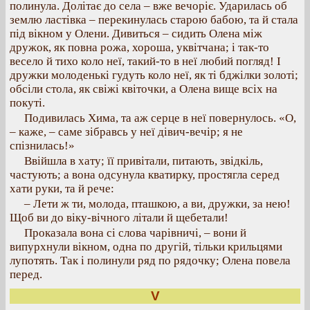
полинула. Долітає до села – вже вечоріє. Ударилась об
землю ластівка – перекинулась старою бабою, та й стала
під вікном у Олени. Дивиться – сидить Олена між
дружок, як повна рожа, хороша, уквітчана; і так-то
весело й тихо коло неї, такий-то в неї любий погляд! І
дружки молоденькі гудуть коло неї, як ті бджілки золоті;
обсіли стола, як свіжі квіточки, а Олена вище всіх на
покуті.
Подивилась Хима, та аж серце в неї повернулось. «О,
– каже, – саме зібравсь у неї дівич-вечір; я не
спізнилась!»
Ввійшла в хату; її привітали, питають, звідкіль,
частують; а вона одсунула кватирку, простягла серед
хати руки, та й рече:
– Лети ж ти, молода, пташкою, а ви, дружки, за нею!
Щоб ви до віку-вічного літали й щебетали!
Проказала вона сі слова чарівничі, – вони й
випурхнули вікном, одна по другій, тільки крильцями
лупотять. Так і полинули ряд по рядочку; Олена повела
перед.
V