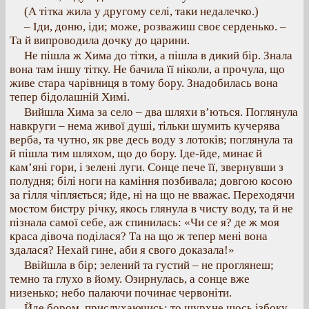
(А тітка жила у другому селі, таки недалечко.)
– Іди, доню, іди; може, розважиш своє серденько. –
Та й випроводила дочку до царини.
Не пішла ж Хима до тітки, а пішла в дикий бір. Знала
вона там іншу тітку. Не бачила її ніколи, а прочула, що
живе стара чарівниця в тому бору. Знадобилась вона
тепер бідолашній Химі.
Вийшла Хима за село – два шляхи в’ються. Поглянула
навкруги – нема живої душі, тільки шумить кучерява
верба, та чутно, як рве десь воду з лотоків; поглянула та
й пішла тим шляхом, що до бору. Іде-йде, минає й
кам’яні гори, і зелені луги. Сонце пече її, звернувши з
полудня; білі ноги на каміння позбивала; довгою косою
за гілля чіпляється; йде, ні на що не вважає. Переходячи
мостом бистру річку, якось глянула в чисту воду, та й не
пізнала самої себе, аж спинилась: «Чи се я? де ж моя
краса дівоча поділася? Та на що ж тепер мені вона
здалася? Нехай гине, аби я свого доказала!»
Ввійшла в бір; зелений та густий – не проглянеш;
темно та глухо в йому. Озирнулась, а сонце вже
низенько; небо палаючи починає червоніти.
Йде бором, прислухаючись: то шурхне щось ізбоку,