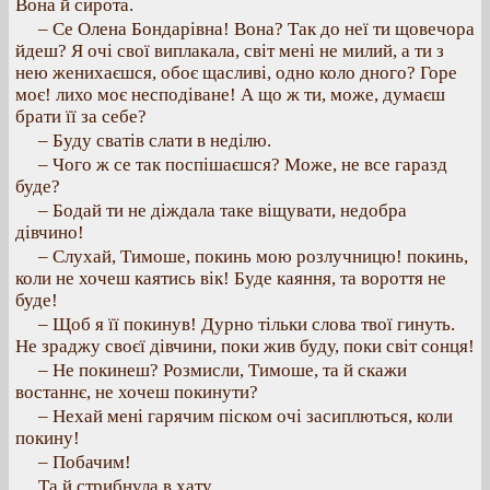
Вона й сирота.
– Се Олена Бондарівна! Вона? Так до неї ти щовечора
йдеш? Я очі свої виплакала, світ мені не милий, а ти з
нею женихаєшся, обоє щасливі, одно коло дного? Горе
моє! лихо моє несподіване! А що ж ти, може, думаєш
брати її за себе?
– Буду сватів слати в неділю.
– Чого ж се так поспішаєшся? Може, не все гаразд
буде?
– Бодай ти не діждала таке віщувати, недобра
дівчино!
– Слухай, Тимоше, покинь мою розлучницю! покинь,
коли не хочеш каятись вік! Буде каяння, та вороття не
буде!
– Щоб я її покинув! Дурно тільки слова твої гинуть.
Не зраджу своєї дівчини, поки жив буду, поки світ сонця!
– Не покинеш? Розмисли, Тимоше, та й скажи
востаннє, не хочеш покинути?
– Нехай мені гарячим піском очі засиплються, коли
покину!
– Побачим!
Та й стрибнула в хату.