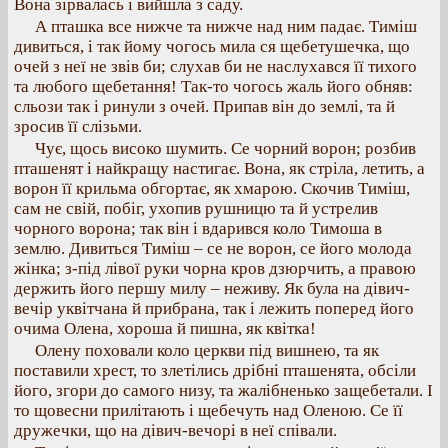
Вона зірвалась і вийшла з саду.
А пташка все нижче та нижче над ним падає. Тиміш
дивиться, і так йому чогось мила ся щебетушечка, що
очей з неї не звів би; слухав би не наслухався її тихого
та любого щебетання! Так-то чогось жаль його обняв:
сльози так і ринули з очей. Припав він до землі, та й
зросив її слізьми.
Чує, щось високо шумить. Се чорний ворон; розбив
пташенят і найкращу настигає. Вона, як стріла, летить, а
ворон її крильма обгортає, як хмарою. Скочив Тиміш,
сам не свій, побіг, ухопив рушницю та й устрелив
чорного ворона; так він і вдарився коло Тимоша в
землю. Дивиться Тиміш – се не ворон, се його молода
жінка; з-під лівої руки чорна кров дзюрчить, а правою
держить його першу милу – неживу. Як була на дівич-
вечір уквітчана й прибрана, так і лежить поперед його
очима Олена, хороша й пишна, як квітка!
Олену поховали коло церкви під вишнею, та як
поставили хрест, то злетілись дрібні пташенята, обсіли
його, згори до самого низу, та жалібненько защебетали. І
то щовесни прилітають і щебечуть над Оленою. Се її
дружечки, що на дівич-вечорі в неї співали.