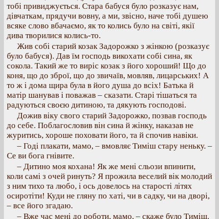
тобі привиджується. Стара бабуся було розказує нам,
дівчаткам, прядучи вовну, а ми, звісно, наче тобі душею
всяке слово вбачаємо, як то колись було на світі, якії
дива творилися колись-то.
Жив собі старий козак Задорожко з жінкою (розказує
було бабуся). Дав їм господь викохати собі сина, як
сокола. Такий же то виріс козак з його хороший! Що до
коня, що до зброї, що до звичаїв, мовляв, лицарських! А
то ж і дома щира була в його душа до всіх! Батька й
матір шанував і поважав – сказати. Старі тішаться та
радуються своєю дитиною, та дякують господові.
Дожив віку свого старий Задорожко, позвав господь
до себе. Поблагословив він сина й жінку, наказав не
журитись, хороше поховати його, та й спочив навіки.
– Годі плакати, мамо, – вмовляє Тиміш стару неньку. –
Се ви бога гнівите.
– Дитино моя кохана! Як же мені сльози впинити,
коли самі з очей ринуть? Я прожила веселий вік молодий
з ним тихо та любо, і ось довелось на старості літях
осиротіти! Куди не гляну по хаті, чи в садку, чи на дворі,
– все його згадаю.
– Вже час мені до роботи, мамо, – скаже було Тиміш.