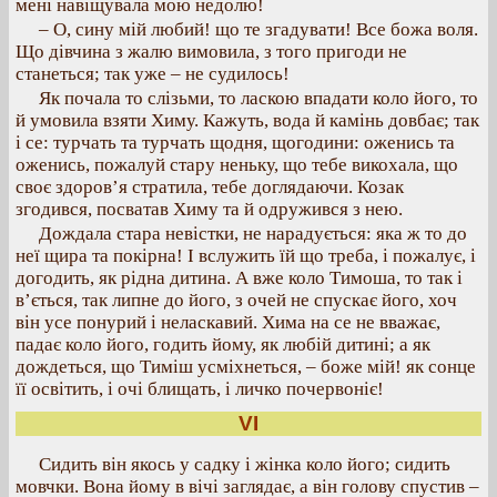
мені навіщувала мою недолю!
– О, сину мій любий! що те згадувати! Все божа воля.
Що дівчина з жалю вимовила, з того пригоди не
станеться; так уже – не судилось!
Як почала то слізьми, то ласкою впадати коло його, то
й умовила взяти Химу. Кажуть, вода й камінь довбає; так
і се: турчать та турчать щодня, щогодини: оженись та
оженись, пожалуй стару неньку, що тебе викохала, що
своє здоров’я стратила, тебе доглядаючи. Козак
згодився, посватав Химу та й одружився з нею.
Дождала стара невістки, не нарадується: яка ж то до
неї щира та покірна! І вслужить їй що треба, і пожалує, і
догодить, як рідна дитина. А вже коло Тимоша, то так і
в’ється, так липне до його, з очей не спускає його, хоч
він усе понурий і неласкавий. Хима на се не вважає,
падає коло його, годить йому, як любій дитині; а як
дождеться, що Тиміш усміхнеться, – боже мій! як сонце
її освітить, і очі блищать, і личко почервоніє!
VI
Сидить він якось у садку і жінка коло його; сидить
мовчки. Вона йому в вічі заглядає, а він голову спустив –