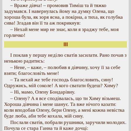
– Враже дівча! – промовив Тиміш та й тяжко
задумався. І навернулась йому на думку Олена, що
хороша була, як зоря ясна, а покірна, а тиха, як голубка
сива! Згадав він її та аж покрикнув:
– Нехай мене мир не знає, коли я зраджу тебе, моя
горличко!
III
І поклав у першу неділю сватів засилати. Рано почав з
ненькою радитись:
– Нене, – каже, – полюбив я дівчину, хочу її за себе
взяти; благословіть мене!
– Та нехай же тебе господь благословить, сину!
Одружись, мій соколе! А кого сватати будеш? Химу?
– Ні, мамо, Олену Бондарівну.
– Олену? А я все сподівалась, що ти Химу візьмеш.
Хороша дівчина і мене шанує. Та вже нічого казати:
коли вподобав Олену, бери Олену, а мені кожна невістка
буде люба, аби тебе кохала, мій сину.
Послали сватів, побрали рушники, заручили молодих.
Почула се стара Ганна та й каже дочці: