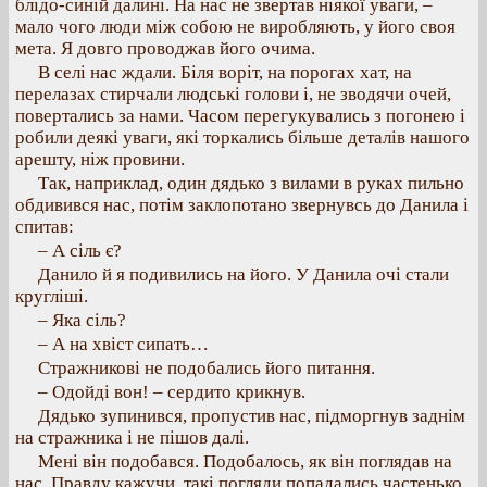
блідо-синій далині. На нас не звертав ніякої уваги, –
мало чого люди між собою не виробляють, у його своя
мета. Я довго проводжав його очима.
В селі нас ждали. Біля воріт, на порогах хат, на
перелазах стирчали людські голови і, не зводячи очей,
повертались за нами. Часом перегукувались з погонею і
робили деякі уваги, які торкались більше деталів нашого
арешту, ніж провини.
Так, наприклад, один дядько з вилами в руках пильно
обдивився нас, потім заклопотано звернувсь до Данила і
спитав:
– А сіль є?
Данило й я подивились на його. У Данила очі стали
кругліші.
– Яка сіль?
– А на хвіст сипать…
Стражникові не подобались його питання.
– Одойді вон! – сердито крикнув.
Дядько зупинився, пропустив нас, підморгнув заднім
на стражника і не пішов далі.
Мені він подобався. Подобалось, як він поглядав на
нас. Правду кажучи, такі погляди попадались частенько.