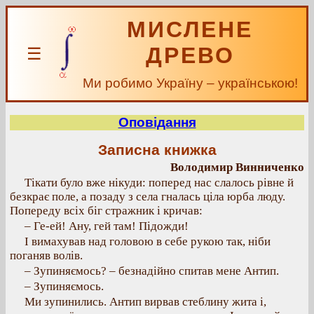
МИСЛЕНЕ
ДРЕВО
☰
Ми робимо Україну – українською!
Оповідання
Записна книжка
Володимир Винниченко
Тікати було вже нікуди: поперед нас слалось рівне й
безкрає поле, а позаду з села гналась ціла юрба люду.
Попереду всіх біг стражник і кричав:
– Ге-ей! Ану, гей там! Підожди!
І вимахував над головою в себе рукою так, ніби
поганяв волів.
– Зупиняємось? – безнадійно спитав мене Антип.
– Зупиняємось.
Ми зупинились. Антип вирвав стеблину жита і,