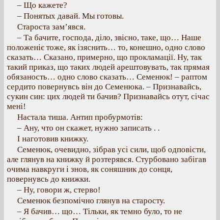
– Що кажете?
– Понятых давай. Мы готовы.
Староста зам’явся.
– Та бачите, господа, діло, звісно, таке, що… Наше
положеніє тоже, як ізяснить… то, конешно, одно слово
сказать… Сказано, примерно, що прокламації. Ну, так
такий приказ, що таких людей арештовувать, так прямая
обязаность… одно слово сказать… Семенюк! – раптом
сердито повернувсь він до Семенюка. – Признавайсь,
сукин син: цих людей ти бачив? Признавайсь отут, січас
мені!
Настала тиша. Антип пробурмотів:
– Ану, что он скажет, нужно записать . .
І наготовив книжку.
Семенюк, очевидно, зібрав усі сили, щоб одповісти,
але глянув на книжку й розтерявся. Стурбовано забігав
очима навкруги і знов, як соняшник до сонця,
повернувсь до книжки.
– Ну, говори ж, стерво!
Семенюк безпомічно глянув на старосту.
– Я бачив… що… Тільки, як темно було, то не