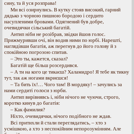
сину, та й уся розправа!
Ми всі озирнулись. В кутку стояв високий, гарний
дядько з чорною пишною бородою і сердито
насупленими бровами. Одягнений був добре,
очевидячки сільський багатій.
Антип ніби не розібрав, звідки йшов голос.
Прижмуривши очі, він водив ними по юрбі. Нарешті,
наглядівши багатія, аж перегнув до його голову й з
спокійною погрозою спитав.
– Это ты, кажется, сказал?
Багатій ще більш розсердився.
– А ти на кого це тикаєш? Халамидро! Я тебе як тикну
тут, так аж ногами вкриєшся!
– Та бить їх!… Чого там! В мордяку! – зачулись за
нами сердиті голоси з юрби.
Антип вирівнявсь і, ніби нічого не чуючи, строго,
коротко кинув до багатія:
– Как фамилия?
Ніхто, очевидячки, нічого подібного не ждав.
Всі притихли й стали переглядатись, – хто з
усмішкою, а хто з неспокійним непорозумінням. Але