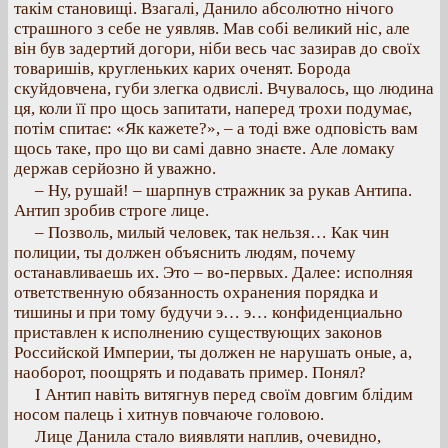
такім становищі. Взагалі, Данило абсолютно нічого
страшного з себе не уявляв. Мав собі великий ніс, але
він був задертий догори, ніби весь час зазирав до своїх
товаришів, кругленьких карих оченят. Борода
скуйдовчена, губи злегка одвислі. Вчувалось, що людина
ця, коли її про щось запитати, наперед трохи подумає,
потім спитає: «Як кажете?», – а тоді вже одповість вам
щось таке, про що ви самі давно знаєте. Але ломаку
держав серйозно й уважно.
– Ну, рушай! – шарпнув стражник за рукав Антипа.
Антип зробив строге лице.
– Позволь, милый человек, так нельзя… Как чин
полиции, ты должен объяснить людям, почему
останавливаешь их. Это – во-первых. Далее: исполняя
ответственную обязанность охранения порядка и
тишины и при тому будучи э… э… конфиденциально
приставлен к исполнению существующих законов
Российской Империи, ты должен не нарушать оные, а,
наоборот, поощрять и подавать пример. Понял?
I Антип навіть витягнув перед своїм довгим блідим
носом палець і хитнув повчаюче головою.
Лице Данила стало виявляти наплив, очевидно,