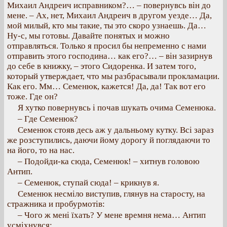
Михаил Андреич исправником?… – повернувсь він до
мене. – Ах, нет, Михаил Андреич в другом уезде… Да,
мой милый, кто мы такие, ты это скоро узнаешь. Да…
Ну-с, мы готовы. Давайте понятых и можно
отправляться. Только я просил бы непременно с нами
отправить этого господина… как его?… – він зазирнув
до себе в книжку, – этого Сидоренка. И затем того,
который утверждает, что мы разбрасывали прокламации.
Как его. Мм… Семенюк, кажется! Да, да! Так вот его
тоже. Где он?
Я хутко повернувсь і почав шукать очима Семенюка.
– Где Семенюк?
Семенюк стояв десь аж у дальньому кутку. Всі зараз
же розступились, даючи йому дорогу й поглядаючи то
на його, то на нас.
– Подойди-ка сюда, Семенюк! – хитнув головою
Антип.
– Семенюк, ступай сюда! – крикнув я.
Семенюк несміло виступив, глянув на старосту, на
стражника и пробурмотів:
– Чого ж мені їхать? У мене времня нема… Антип
усміхнувся: