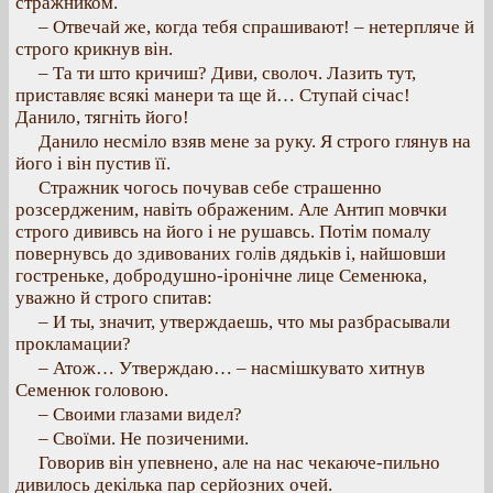
стражником.
– Отвечай же, когда тебя спрашивают! – нетерпляче й
строго крикнув він.
– Та ти што кричиш? Диви, сволоч. Лазить тут,
приставляє всякі манери та ще й… Ступай січас!
Данило, тягніть його!
Данило несміло взяв мене за руку. Я строго глянув на
його і він пустив її.
Стражник чогось почував себе страшенно
розсердженим, навіть ображеним. Але Антип мовчки
строго дививсь на його і не рушавсь. Потім помалу
повернувсь до здивованих голів дядьків і, найшовши
гостреньке, добродушно-іронічне лице Семенюка,
уважно й строго спитав:
– И ты, значит, утверждаешь, что мы разбрасывали
прокламации?
– Атож… Утверждаю… – насмішкувато хитнув
Семенюк головою.
– Своими глазами видел?
– Своїми. Не позиченими.
Говорив він упевнено, але на нас чекаюче-пильно
дивилось декілька пар серйозних очей.