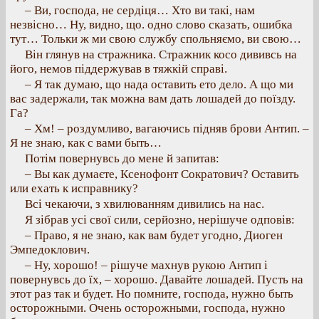
– Ви, господа, не сердіця… Хто ви такі, нам
незвісно… Ну, видно, що. одно слово сказать, ошибка
тут… Тольки ж ми свою службу спольняємо, ви свою…
Він глянув на стражника. Стражник косо дививсь на
його, немов піддержував в тяжкій справі.
– Я так думаю, що нада оставить ето дело. А що ми
вас задержали, так можна вам дать лошадей до поїзду.
Га?
– Хм! – роздумливо, вагаючись підняв брови Антип. –
Я не знаю, как с вами быть…
Потім повернувсь до мене й запитав:
– Вы как думаєте, Ксенофонт Сократович? Оставить
или ехать к исправнику?
Всі чекаючи, з хвилюванням дивились на нас.
Я зібрав усі свої сили, серйозно, нерішуче одповів:
– Право, я не знаю, как вам будет угодно, Диоген
Эмпедоклович.
– Ну, хорошо! – рішуче махнув рукою Антип і
повернувсь до їх, – хорошо. Давайте лошадей. Пусть на
этот раз так и будет. Но помните, господа, нужно быть
осторожными. Очень осторожными, господа, нужно