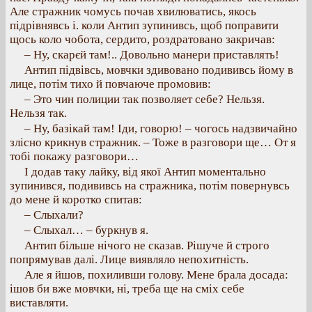
Але стражник чомусь почав хвилюватись, якось
підрівнявсь і. коли Антип зупинивсь, щоб поправити
щось коло чобота, сердито, роздратовано закричав:
– Ну, скарєй там!.. Довольно манери приставлять!
Антип підвівсь, мовчки здивовано подививсь йому в
лице, потім тихо й повчаюче промовив:
– Это чин полиции так позволяет себе? Нельзя.
Нельзя так.
– Ну, базікай там! Іди, говорю! – чогось надзвичайно
злісно крикнув стражник. – Тоже в разговори ще… От я
тобі покажу разговори…
І додав таку лайку, від якої Антип моментально
зупинився, подививсь на стражника, потім повернувсь
до мене й коротко спитав:
– Слыхали?
– Слыхал… – буркнув я.
Антип більше нічого не сказав. Рішуче й строго
попрямував далі. Лице виявляло непохитність.
Але я йшов, похиливши голову. Мене брала досада:
ішов би вже мовчки, ні, треба ще на сміх себе
виставляти.