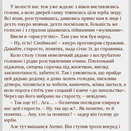
У волості нас теж уже ждали: з вікон виставлялись
голови, а коло дверей ганку товпилась ціла юрба люду.
Всі вони, розступившись, дивились прямо нам в лице і
дехто хмуро мовчав, дехто посміхався, більшість же
голосно і з страхом цікавилась пійманими «жуликами».
Ввели в «присутствіє». Там уже теж був народ.
– Ну, єсть! Споймали! – хмуро проговорив стражник.
Давайте, старосто, понятих, нада січас їх до справника.
Коло столу стояв невеличкий дядько з кострубатою
головою і рідко розставленими очима. Плохенький
піджачок, ситцева сорочка під жилеткою, вигляд
заклопотаності, забитості. Так і уявляється, що прийде
цей дядько додому, а дома лазить голодна, писклива
дітвора, чіпляється за чоботи, канючить, жінка лається, а
коло порога стоїть уже соцький і кличе «до начальства».
Через що його вибрано на старосту, – невідомо.
– Так оце ті?.. Ага… – бігаючим поглядом озирнув
нас цей староста. – Ну, так що ж?.. Як понятих, то й
понятих… Ану, хто за понятих? – задер він голову до
юрби.
Але тут вмішався Антип. Він ступив трохи вперед і