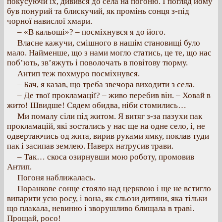
покусуючи їх, дивився до села на погоню. І погляд йому
був понурий та блискучий, як промінь сонця з-під
чорної навислої хмари.
– «В кальоші»? – посміхнувся я до його.
Власне кажучи, смішного в нашім становищі було
мало. Найменше, що з нами могло статись, це те, що нас
поб’ють, зв’яжуть і поволочать в повітову тюрму.
Антип теж похмуро посміхнувся.
– Бач, я казав, що треба звечора виходити з села.
– Де твої прокламації? – живо перебив він. – Ховай в
жито! Швидше! Сядем обидва, ніби стомились…
Ми помалу сіли під житом. Я витяг з-за пазухи пак
прокламацій, які зостались у нас ще на одне село, і, не
одвертаючись од жита, вирив руками ямку, поклав туди
пак і засипав землею. Наверх натрусив трави.
– Так… скоса озирнувши мою роботу, промовив
Антип.
Погоня наближалась.
Поранкове сонце стояло над церквою і ще не встигло
випарити усю росу, і вона, як сльози дитини, яка тільки
що плакала, невинно і зворушливо блищала в траві.
Прощай, росо!