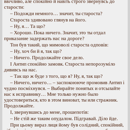
ввічливо, але спокійно й навіть строго звернувсь до
старости:
– Подожди немного… значит, ты староста?
Староста здивовано глянув на його.
– Ну, я… Та що?
– Хорошо. Пока ничего. Значит, это ты отдал
приказание задержать нас на дороге?
Тон був такий, що мимоволі староста одповів:
– Ну, хоч би й я, так що?
– Ничего. Продолжайте свое дело.
І Антип спокійно замовк. Староста непорозуміло
дививсь на нас.
– Так що ж буде з того, що я? Ну, я, так що?
– Ничего, ничего… – заспокоююче промовив Антип і
чудно посміхнувся. – Выбирайте понятых и отсылайте
нас к исправнику… Мне только нужно было
удостовериться, кто в этом виноват, ты или стражник.
Продолжайте.
І, звернувшись до мене, прошепотів:
– Не стій же таким опудалом. Підгравай. Діло йде.
При цьому вираз лиця йому був солідний, спокійний,