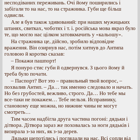
несподіваних переживань. Очі йому поширились і
забігали то на нас, то на стражника. Губи ще більш
одвисли.
Але я був також здивований: при наших мужицьких
штанях, свитках, чоботях і т. і. російська мова якраз було
те, що могло нас цілком затовкмачить у «кальошу».
На стражника це, дійсно, зробило відповідне
враження. Він озирнув нас, потім хитнув до Антипа
головою й коротко сказав:
– Покажи пашпорт!
Я понуро стис губи й одвернувся. З цього йому й
треба було почати.
– Паспорт? Вот это – правильный твой вопрос, –
похвалив Антип. – Да… так именно следовало и начать.
Но без грубостей, вежливо, строго. Да… Но тебе мы
все-таки не покажем… Тебе нельзя. Исправнику,
становому еще можна, но нижние чины не могут
смотреть…
Тим часом надбігла друга частина погоні: дядьки і
дітвора. Дітвора зараз же поховалась за ноги дядьків і
визирала з-за них, як з-за дерев.
Дядьки шепотілись і поглядали на нас. Всі сопли від