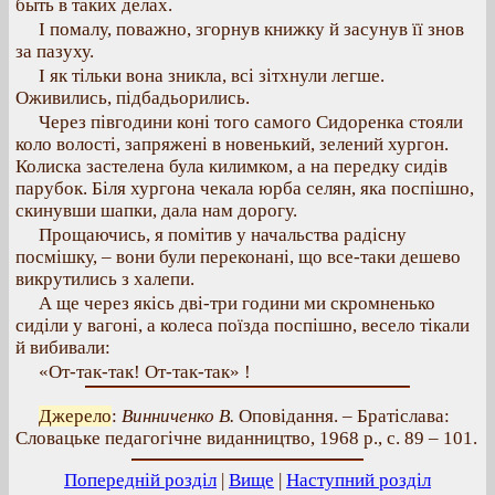
быть в таких делах.
I помалу, поважно, згорнув книжку й засунув її знов
за пазуху.
І як тільки вона зникла, всі зітхнули легше.
Оживились, підбадьорились.
Через півгодини коні того самого Сидоренка стояли
коло волості, запряжені в новенький, зелений хургон.
Колиска застелена була килимком, а на передку сидів
парубок. Біля хургона чекала юрба селян, яка поспішно,
скинувши шапки, дала нам дорогу.
Прощаючись, я помітив у начальства радісну
посмішку, – вони були переконані, що все-таки дешево
викрутились з халепи.
А ще через якісь дві-три години ми скромненько
сиділи у вагоні, а колеса поїзда поспішно, весело тікали
й вибивали:
«От-так-так! От-так-так» !
Джерело
:
Винниченко В.
Оповідання. – Братіслава:
Словацьке педагогічне виданництво, 1968 р., с. 89 – 101.
Попередній розділ
|
Вище
|
Наступний розділ