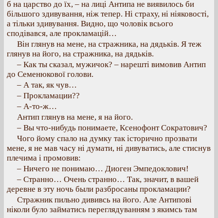
б на царство до їх, – на лиці Антипа не виявилось би
більшого здивування, ніж тепер. Ні страху, ні ніяковості,
а тільки здивування. Видно, що чоловік всього
сподівався, але прокламацій…
Він глянув на мене, на стражника, на дядьків. Я теж
глянув на його, на стражника, на дядьків.
– Как ты сказал, мужичок? – нарешті вимовив Антип
до Семенюкової голови.
– А так, як чув…
– Прокламации??
– А-то-ж…
Антип глянув на мене, я на його.
– Вы что-нибудь понимаете, Ксенофонт Сократович?
Чого йому спало на думку так історично прозвати
мене, я не мав часу ні думати, ні дивуватись, але стиснув
плечима і промовив:
– Ничего не понимаю… Диоген Эмпедоклович!
– Странно… Очень странно… Так, значит, в вашей
деревне в эту ночь были разбросаны прокламации?
Стражник пильно дививсь на його. Але Антипові
ніколи було займатись переглядуванням з якимсь там