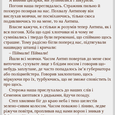
Я вийняв цигарки, ми зупинились і закурили.
Погоня наша переглядалась. Стражник пильно й
похмуро позирав на нас. Похвалу Антипову він
вислухав мовчки, не посміхаючись, тільки скоса
подивляючись то на мене, то на Антипа.
Власне кажучи, я стільки ж розумів тепер Антипа, як і
вся погоня. Хіба що одні хлопчики ні в чому не
сумнівались і твердо були переконані, що спіймано щось
страшне. Тому радісно бігли поперед нас, підтягували
нашвидку штанці і кричали:
– Піймали! Піймали!
Йшли всі мовчки. Часом Антип повертав до мене своє
виточене, сухувате лице з блідим носом і говорив що-
небудь заплутане, де часто попадалось ім’я губернатора
або поліцмейстера. Говорив заклопотано, щось
міркуючи про їх, турбуючись, що не зможе сповістить їх
про щось.
Сторожа наша прислухалась до наших слів і
Семенюк шептався з дядьками, йдучи позаду.
Степ хвилями біг до краю неба і тихо шелестів
зелено-сивим колосом. Часом поважно і ліниво, ледве
ріжучи повітря, пропливав над нами ворон і зникав у