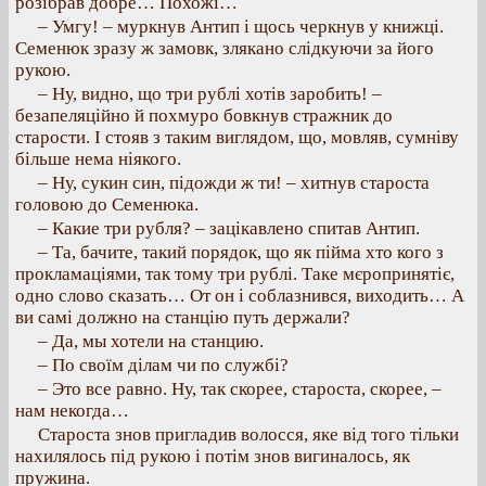
розібрав добре… Похожі…
– Умгу! – муркнув Антип і щось черкнув у книжці.
Семенюк зразу ж замовк, злякано слідкуючи за його
рукою.
– Ну, видно, що три рублі хотів заробить! –
безапеляційно й похмуро бовкнув стражник до
старости. І стояв з таким виглядом, що, мовляв, сумніву
більше нема ніякого.
– Ну, сукин син, підожди ж ти! – хитнув староста
головою до Семенюка.
– Какие три рубля? – зацікавлено спитав Антип.
– Та, бачите, такий порядок, що як пійма хто кого з
прокламаціями, так тому три рублі. Таке мєропринятіє,
одно слово сказать… От он і соблазнився, виходить… А
ви самі должно на станцію путь держали?
– Да, мы хотели на станцию.
– По своїм ділам чи по службі?
– Это все равно. Ну, так скорее, староста, скорее, –
нам некогда…
Староста знов пригладив волосся, яке від того тільки
нахилялось під рукою і потім знов вигиналось, як
пружина.