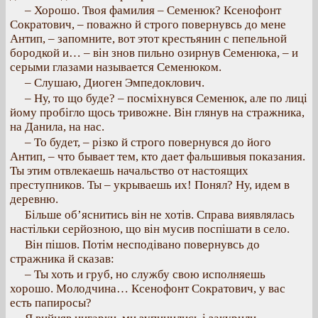
– Хорошо. Твоя фамилия – Семенюк? Ксенофонт
Сократович, – поважно й строго повернувсь до мене
Антип, – запомните, вот этот крестьянин с пепельной
бородкой и… – він знов пильно озирнув Семенюка, – и
серыми глазами называется Семенюком.
– Слушаю, Диоген Эмпедоклович.
– Ну, то що буде? – посміхнувся Семенюк, але по лиці
йому пробігло щось тривожне. Він глянув на стражника,
на Данила, на нас.
– То будет, – різко й строго повернувся до його
Антип, – что бывает тем, кто дает фальшивыя показания.
Ты этим отвлекаешь начальство от настоящих
преступников. Ты – укрываешь их! Понял? Ну, идем в
деревню.
Більше об’яснитись він не хотів. Справа виявлялась
настільки серйозною, що він мусив поспішати в село.
Він пішов. Потім несподівано повернувсь до
стражника й сказав:
– Ты хоть и груб, но службу свою исполняешь
хорошо. Молодчина… Ксенофонт Сократович, у вас
есть папиросы?