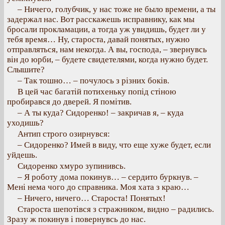
– Ничего, голубчик, у нас тоже не было времени, а ты
задержал нас. Вот расскажешь исправнику, как мы
бросали прокламации, а тогда уж увидишь, будет ли у
тебя время… Ну, староста, давай понятых, нужно
отправляться, нам некогда. А вы, господа, – звернувсь
він до юрби, – будете свидетелями, когда нужно будет.
Слышите?
– Так тошно… – почулось з різних боків.
В цей час багатій потихеньку попід стіною
пробирався до дверей. Я помітив.
– А ты куда? Сидоренко! – закричав я, – куда
уходишь?
Антип строго озирнувся:
– Сидоренко? Имей в виду, что еще хуже будет, если
уйдешь.
Сидоренко хмуро зупинивсь.
– Я роботу дома покинув… – сердито буркнув. –
Мені нема чого до справника. Моя хата з краю…
– Ничего, ничего… Староста! Понятых!
Староста шепотівся з стражником, видно – радились.
Зразу ж покинув і повернувсь до нас.