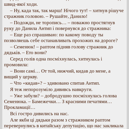
швид-якої ходи.
– Ну, када так, так марш! Нічого тут! – хитнув рішуче
стражник головою. – Рушайте, Данило!
– Подожди, не торопись… – поважно простягнув
руку до Данила Антип і повернувся до стражника:
– Еще раз спрашиваю: по какому поводу ты
позволяешь себе останавливать прохожих на дороге?
– Семенюк! – раптом підняв голову стражник до
дядьків. – Ето вони?
Серед голів одна посміхнулась, хитнулась і
промовила:
– Вони самі… От той, нижчий, кидав до мене, а
вищий у церкву.
– Что «кидав»? – здивовано спитав Антип.
Я теж непорозуміло дививсь навкруги.
– Уже забули? – добродушно посміхнулась голова
Семенюка. – Бамежечки… З красними печатями…
Прокламації…
Всі гостро дивились на нас.
Але якби ці дядьки разом з стражником раптом
перевернулись в китайську депутацію, що нас закликала