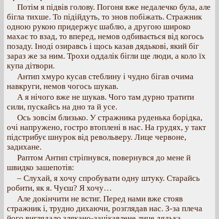
Потім я підвів голову. Погоня вже недалечко була, але
бігла тихше. То підійдуть, то знов побіжать. Стражник
одною рукою придержує шаблю, а другою широко
махає то взад, то вперед, немов одбивається від когось
позаду. Іноді озиравсь і щось казав дядькові, який біг
зараз же за ним. Трохи оддалік бігли ще люди, а коло їх
купа дітвори.
Антип хмуро кусав стеблину і чудно бігав очима
навкруги, немов чогось шукав.
А я нічого вже не шукав. Чого там дурно тратити
сили, пускайсь на дно та й усе.
Ось зовсім близько. У стражника руденька борідка,
очі напружено, гостро втоплені в нас. На грудях, у такт
підстрибує шнурок від револьверу. Лице червоне,
задихане.
Раптом Антип стріпнувся, повернувся до мене й
швидко зашепотів:
– Слухай, я хочу спробувати одну штуку. Старайсь
робити, як я. Чуєш? Я хочу…
Але докінчити не встиг. Перед нами вже стояв
стражник і, трудно дихаючи, розглядав нас. З-за плеча
його виглядало злякано-зацікавлене лице дядька.