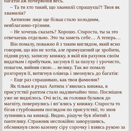
багатій аж почервонів весь.
– Та ти хто такий, що хвамилії спрашуєш?! Твоя як
хвамилія?
Антипове лице ще більш стало холодним,
невблаганно-грізним.
– Не хочешь сказать? Хорошо. Староста, ты за это
отвечаешь отдельно. Это ты заметь себе… А теперь…
Він помалу, поважно й з таким виглядом, який ясно
говорив, що він не хотів, але примушений це зробити,
підняв руку, записну книжку, в якій вів рахунок своїм
видаткам і прибуткам, засунув її за пазуху і урочисто,
повагом, вийняв свою… велику. Так же помалу
розгорнув її, витягнув олівець і звеонувсь до багатія:
– Еще раз спрашиваю, как твоя фамилия?
Як тільки в руках Антипа з’явилась книжка, в
присутствії раптом стало надзвичайно тихо. Посмішок
уже не виднілось. Очі всіх, як головки булавок до
магніту, повернулись і вп’ялись у книжку. Староста то
бігав стурбованим поглядом по присутствії, то знов
зупинявсь на книжці. Видно, рішуче був збитий з
пантелику. Стражник неспокійно заворушивсь,
обсмикнув свою казенну сіру сорочку і взявсь рукою за