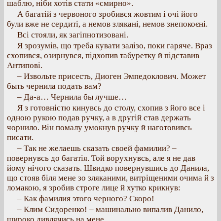
шаблю, ніби хотів стати «смирно».
А багатій з червоного зробився жовтим і очі його
були вже не сердиті, а немов злякані, немов знепокоєні.
Всі стояли, як загіпнотизовані.
Я зрозумів, що треба кувати залізо, поки гаряче. Враз
схопився, озирнувся, підхопив табуретку й підставив
Антипові.
– Извольте присесть, Диоген Эмпедоклович. Может
быть чернила подать вам?
– Да-а… Чернила бы лучше…
Я з готовністю кинувсь до столу, схопив з його все і
одною рукою подав ручку, а в другій став держать
чорнило. Він помалу умокнув ручку й наготовивсь
писати.
– Так не желаешь сказать своей фамилии? –
повернувсь до багатія. Той ворухнувсь, але я не дав
йому нічого сказать. Швидко повернувшись до Данила,
що стояв біля мене зо зляканими, витріщеними очима й з
ломакою, я зробив строге лице й хутко крикнув:
– Как фамилия этого черного? Скоро!
– Клим Сидоренко! – машинально випалив Данило,
широко дивлячись на мене.