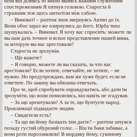
ніби він діливсь зо мною якимсь важним служебним
спостереженням Я хитнув головою. Староста й
стражник теж щось шепотіли між собою.
– Виноват! – раптом знов звернувсь Антип до їх.
Вони обоє зараз же озирнулись до його. Юрба тихо
шушукалась. – Виноват. Я хочу вас спросить: можете ли
вы нам дать точное и ясное представление нашей вины,
за которую вы нас арестовали?
Староста не зрозумів.
– Що кажете?
– Я говорю, можете ли вы сказать, за что нас
арестовали? Если хотите, отвечайте, не хотите, – не
нужно. Но предупреждаю, вам же хуже будет, если не
ответите. По закону вы обязаны отвечать.
Про те, щоб спробувати оправдуватись, або дати їм
зрозуміти, що вони помилились, він навіть не згадував.
– За що арештували? А за те, що бунтуєте народ.
Прокламації підкидаєте людям.
– Свидетели есть?
– Та що ви йому базікать там даєте? – раптом зачувся
позаду густий обурений голос. – Він їм баки забиває, а
вони роти пороззявляли! В мордяку йому, сукиному