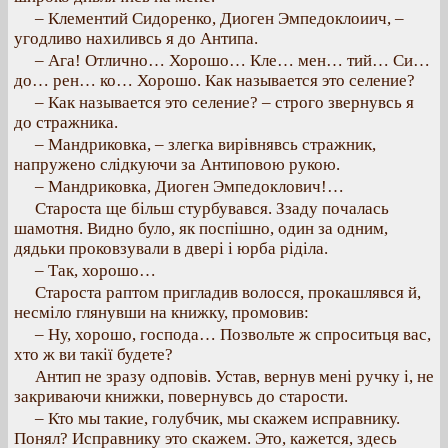
– Клементий Сидоренко, Диоген Эмпедоклоиич, –
угодливо нахиливсь я до Антипа.
– Ага! Отлично… Хорошо… Кле… мен… тий… Си…
до… рен… ко… Хорошо. Как называется это селение?
– Как называется это селение? – строго звернувсь я
до стражника.
– Мандриковка, – злегка вирівнявсь стражник,
напружено слідкуючи за Антиповою рукою.
– Мандриковка, Диоген Эмпедоклович!…
Староста ще більш стурбувався. Ззаду почалась
шамотня. Видно було, як поспішно, один за одним,
дядьки проковзували в двері і юрба ріділа.
– Так, хорошо…
Староста раптом пригладив волосся, прокашлявся й,
несміло глянувши на книжку, промовив:
– Ну, хорошо, господа… Позвольте ж спроситьця вас,
хто ж ви такії будете?
Антип не зразу одповів. Устав, вернув мені ручку і, не
закриваючи книжки, повернувсь до старости.
– Кто мы такие, голубчик, мы скажем исправнику.
Понял? Исправнику это скажем. Это, кажется, здесь