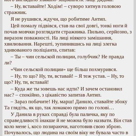
– Ну, вставайте! Ходім! – суворо хитнув головою
стражник.
Я не рушився, ждучи, що робитиме Антип.
Цей помалу підвівся, став на свої довгі, тонкі ноги й
почав мовчки розглядати стражника. Пильно, серйозно, з
виразом поважності. На лиці ніякого замішання,
хвилювання. Нарешті, зупинившись на лиці злегка
здивованого поліціанта, спитав:
– Ты – чин сельской полиции, голубчик? Не правда
ли?
«Чин сельской полиции» ще більш похмурився.
– Ну, то що? Ну, ти, вставай! – Я теж устав. – Ну, то
що? Ну, ти, вставай!
– Куда же ты зовешь нас идти? И зачем остановил
нас? – спокійно, з цікавістю запитав Антип.
– Зараз побачите! Ну, марш! Данило, ставайте збоку
Та глядіть, як що, так ломакою прямо по голові…
У Данила в руках справді була паличка, яку по
справедливості інакше й не можна було назвати. Він став
коло мене і, косо позираючи, наготовив свою зброю.
Почувалось, що людина на своїм віку не бувала часто в