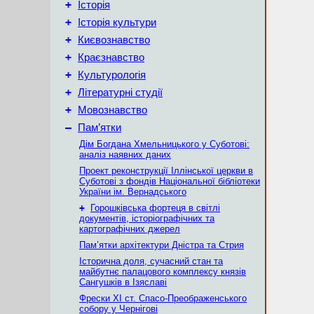
+
Історія
+
Історія культури
+
Києвознавство
+
Краєзнавство
+
Культурологія
+
Літературні студії
+
Мовознавство
–
Пам’ятки
Дім Богдана Хмельницького у Суботові:
аналіз наявних даних
Проект реконструкції Іллінської церкви в
Суботові з фондів Національної бібліотеки
України ім. Вернадського
+
Горошківська фортеця в світлі
документів, історіографічних та
картографічних джерел
Пам’ятки архітектури Дністра та Стрия
Історична доля, сучасний стан та
майбутнє палацового комплексу князів
Сангушків в Ізяславі
Фрески ХІ ст. Спасо-Преображенського
собору у Чернігові