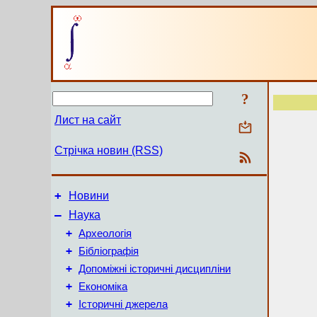
?
Лист на сайт
Стрічка новин (RSS)
+
Новини
–
Наука
+
Археологія
+
Бібліографія
+
Допоміжні історичні дисципліни
+
Економіка
+
Історичні джерела