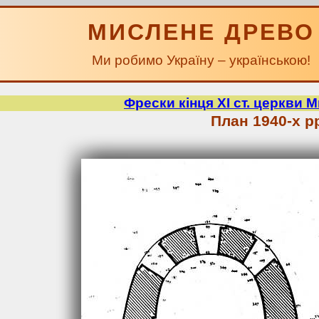
МИСЛЕНЕ ДРЕВО
Ми робимо Україну – українською!
Фрески кінця ХІ ст. церкви М
План 1940-х р