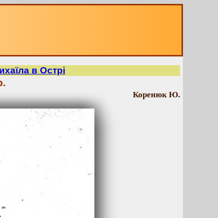
ихаїла в Острі
р.
Коренюк Ю.