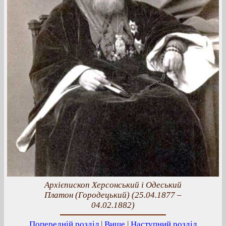
Архієпископ Херсонський і Одеський
Платон (Городецький) (25.04.1877 –
04.02.1882)
Попередній розділ
|
Вище
|
Наступний розділ