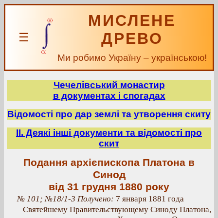
МИСЛЕНЕ
ДРЕВО
☰
Ми робимо Україну – українською!
Чечелівський монастир
в документах і спогадах
Відомості про дар землі та утворення скиту
ІІ. Деякі інші документи та відомості про
скит
Подання архієпископа Платона в
Синод
від 31 грудня 1880 року
№ 101; №18/1-3 Получено:
7 января 1881 года
Святейшему Правительствующему Синоду Платона,