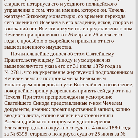
старшего нотариуса его и уездного полицейского
управления о том, что на имении, которое он, Чечель,
жертвует Бизюкову монастырю, со времени перехода
сего имения от Исаевича в его владение, исков, споров и
взысканий нет. Все эти документы и представлены г-ном
Чечелем при прошениях от 26 марта и 26 июля сего
года, с просьбою о скорейшем принятии от него
вышеозначенного имущества.
Почтительнейше донося об этом Святейшему
Правительствующему Синоду и усматривая из
вышепомянутого указа его от 31 июля 1879 года за
№ 2781, что на укрепление жертвуемой подполковником
Чечелем земли с постройками за Бизюковым
монастырем последовало уже Высочайшее соизволение,
покорнейше прошу разрешения принять сей дар от г-на
Чечеля. При этом препровождая на усмотрение
Святейшего Синода представленные г-ном Чечелем
документы, именно: проэкт дарственной записи, копию
вводного листа, копию выписи из актовой книги
Александрийского ноториуса и удостоверения
Елисаветградского окружного суда от 4 июля 1880 года
за № 6395, старшего нотариуса суда от 25 июня за №