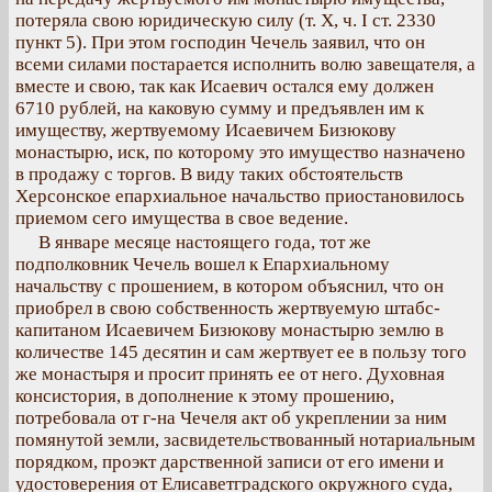
потеряла свою юридическую силу (т. Х, ч. І ст. 2330
пункт 5). При этом господин Чечель заявил, что он
всеми силами постарается исполнить волю завещателя, а
вместе и свою, так как Исаевич остался ему должен
6710 рублей, на каковую сумму и предъявлен им к
имуществу, жертвуемому Исаевичем Бизюкову
монастырю, иск, по которому это имущество назначено
в продажу с торгов. В виду таких обстоятельств
Херсонское епархиальное начальство приостановилось
приемом сего имущества в свое ведение.
В январе месяце настоящего года, тот же
подполковник Чечель вошел к Епархиальному
начальству с прошением, в котором объяснил, что он
приобрел в свою собственность жертвуемую штабс-
капитаном Исаевичем Бизюкову монастырю землю в
количестве 145 десятин и сам жертвует ее в пользу того
же монастыря и просит принять ее от него. Духовная
консистория, в дополнение к этому прошению,
потребовала от г-на Чечеля акт об укреплении за ним
помянутой земли, засвидетельствованный нотариальным
порядком, проэкт дарственной записи от его имени и
удостоверения от Елисаветградского окружного суда,