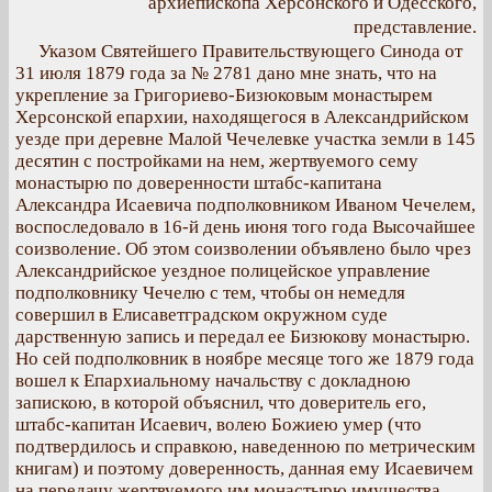
архиепископа Херсонского и Одесского,
представление.
Указом Святейшего Правительствующего Синода от
31 июля 1879 года за № 2781 дано мне знать, что на
укрепление за Григориево-Бизюковым монастырем
Херсонской епархии, находящегося в Александрийском
уезде при деревне Малой Чечелевке участка земли в 145
десятин с постройками на нем, жертвуемого сему
монастырю по доверенности штабс-капитана
Александра Исаевича подполковником Иваном Чечелем,
воспоследовало в 16-й день июня того года Высочайшее
соизволение. Об этом соизволении объявлено было чрез
Александрийское уездное полицейское управление
подполковнику Чечелю с тем, чтобы он немедля
совершил в Елисаветградском окружном суде
дарственную запись и передал ее Бизюкову монастырю.
Но сей подполковник в ноябре месяце того же 1879 года
вошел к Епархиальному начальству с докладною
запискою, в которой объяснил, что доверитель его,
штабс-капитан Исаевич, волею Божиею умер (что
подтвердилось и справкою, наведенною по метрическим
книгам) и поэтому доверенность, данная ему Исаевичем
на передачу жертвуемого им монастырю имущества,