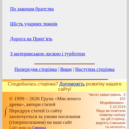
По законам братства
Шість ударних тижнів
Дорога на Прип’ять
З материнською ласкою і турботою
Попередня сторінка
|
Вище
|
Наступна сторінка
Сподобалась сторінка?
Допоможіть
розвитку нашого
сайту!
Число завантажень : 3
© 1999 – 2026 Група «Мисленого
102
Модифіковано :
древа», автори статей
2.10.2019
Передрук статей із сайту
Якщо ви помітили
помилку набору
заохочується за умови посилання
на цiй сторiнцi,
(гіперпосилання) на наш сайт
видiлiть її мишкою
та натисніть
Сайт живе на
Смереці