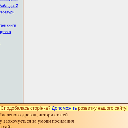
Уайльда. 2
тератури
ані книги
цтва в
я
Сподобалась сторінка?
Допоможіть
розвитку нашого сайту!
исленого древа», автори статей
ту заохочується за умови посилання
ш сайт