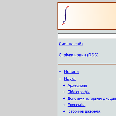
Лист на сайт
Стрічка новин (RSS)
+
Новини
–
Наука
+
Археологія
+
Бібліографія
+
Допоміжні історичні дисцип
+
Економіка
+
Історичні джерела