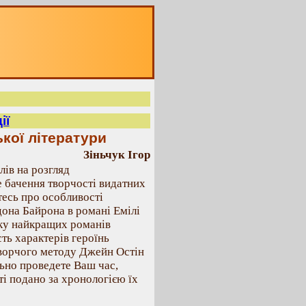
ії
ької літератури
Зіньчук Ігор
лів на розгляд
 бачення творчості видатних
єтесь про особливості
дона Байрона в романі Емілі
тку найкращих романів
ть характерів героїнь
творчого методу Джейн Остін
льно проведете Ваш час,
і подано за хронологією їх