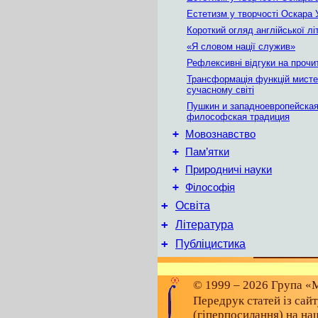
Естетизм у творчості Оскара 
Короткий огляд англійської лі
«Я словом нації служив»
Рефлексивні відгуки на прочит
Трансформація функцій мисте
сучасному світі
Пушкин и западноевропейска
философская традиция
+
Мовознавство
+
Пам’ятки
+
Природничі науки
+
Філософія
+
Освіта
+
Література
+
Публіцистика
© 1999 – 2026 Група «М
Передрук статей із сай
(гіперпосилання) на на