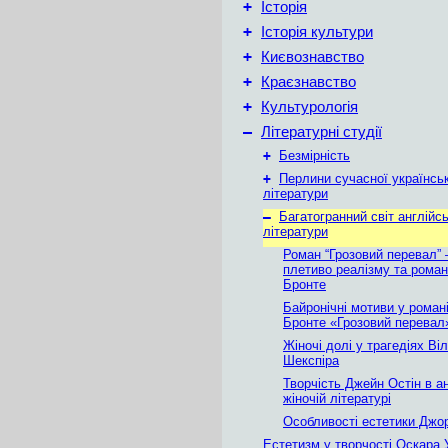
+
Історія
+
Історія культури
+
Києвознавство
+
Краєзнавство
+
Культурологія
–
Літературні студії
+
Безмірність
+
Перлини сучасної українськ
літератури
–
Багатогранний світ англійсь
літератури
Роман “Грозовий перевал” 
плетиво реалізму та роман
Бронте
Байронічні мотиви у романі
Бронте «Грозовий перевал
Жіночі долі у трагедіях Ві
Шекспіра
Творчість Джейн Остін в ан
жіночій літературі
Особливості естетики Джо
Естетизм у творчості Оскара 