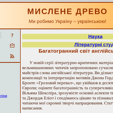
МИСЛЕНЕ ДРЕВО
Ми робимо Україну – українською!
?
Наука
Літературні студ
Багатогранний світ англійс
У новій серії літературно-критичних матеріа
вельмишановних читачів запропоновано сучасне
майстрів слова англійської літератури. Ви дізна
композиції та інтерпретацію мотивів Джона Гор
Бронте «Грозовий перевал», що увійшов в деся
Європи; оціните багатогранність та суперечливіс
Вільяма Шекспіра, зрозумієте основні аспекти 
ліни
та Джордж Еліот і сподіваюсь цікаво та пізнава
читаючи мої скромні творчі напрацювання. Статт
написання.