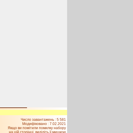
Число завантажень : 5 581
Модифіковано :
7.02.2021
Якщо ви помітили помилку набору
на цiй сторiнцi, видiлiть її мишкою