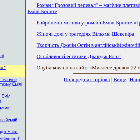
Роман “Грозовий перевал” – магічне плетив
Емілі Бронте
Байронічні мотиви у романі Емілі Бронте «
Жіночі долі у трагедіях Вільяма Шекспіра
Творчість Джейн Остін в англійській жіночій
ої
Особливості естетики Джордж Еліот
Опубліковано на сайті «Мислене древо» 22 ч
кої
Попередня сторінка
|
Вище
|
Наст
– магічне
тизму Емілі
 Емілі
»
льяма
глійській
рдж Еліот
Уайльда. 1