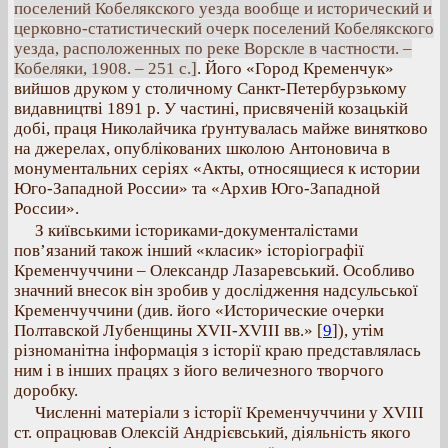
поселений Кобелякского уезда вообще и исторический и
церковно-статистический очерк поселений Кобелякского
уезда, расположенных по реке Ворскле в частности. –
Кобеляки, 1908. – 251 с.]
. Його «Город Кременчук»
вийшов друком у столичному Санкт-Петербурзькому
видавництві 1891 р. У частині, присвяченій козацькій
добі, праця Николайчика ґрунтувалась майже винятково
на джерелах, опублікованих школою Антоновича в
монументальних серіях «Акты, относящиеся к истории
Юго-Западной России» та «Архив Юго-Западной
России».
З київськими істориками-документалістами
пов’язаний також інший «класик» історіографії
Кременчуччини – Олександр Лазаревський. Особливо
значний внесок він зробив у дослідження надсульської
Кременчуччини (див. його «Исторические очерки
Полтавской Лубенщины ХVII-XVIII вв.»
[
9
]), утім
різноманітна інформація з історії краю представлялась
ним і в інших працях з його величезного творчого
доробку.
Численні матеріали з історії Кременчуччини у ХVIII
ст. опрацював Олексій Андрієвський, діяльність якого