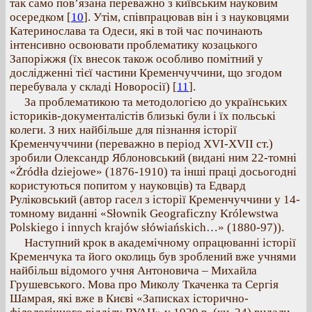
так само пов’язана переважно з київським науковим
осередком
[
10
]. Утім, співпрацював він і з науковцями
Катеринослава та Одеси, які в той час починають
інтенсивно освоювати проблематику козацького
Запоріжжя (їх внесок також особливо помітний у
дослідженні тієї частини Кременчуччини, що згодом
перебувала у складі Новоросії)
[
11
].
За проблематикою та методологією до українських
істориків-документалістів близькі були і їх польські
колеги. З них найбільше для пізнання історії
Кременчуччини (переважно в період ХVI-XVII ст.)
зробили Олександр Яблоновський (видані ним 22-томні
«Żródła dziejowe» (1876-1910) та інші праці досьогодні
користуються попитом у науковців) та Едвард
Руліковський (автор гасел з історії Кременчуччини у 14-
томному виданні «Słownik Geograficzny Królewstwa
Polskiego i innych krajów słówiańskich…» (1880-97)).
Наступний крок в академічному опрацюванні історії
Кременчука та його околиць був зроблений вже учнями
найбільш відомого учня Антоновича – Михайла
Грушевського. Мова про Миколу Ткаченка та Сергія
Шамрая, які вже в Києві «Записках історично-