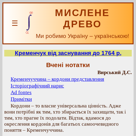
МИСЛЕНЕ
ДРЕВО
☰
Ми робимо Україну – українською!
Кременчук від заснування до 1764 р.
Вчені нотатки
Вирський Д.С.
Кременчуччина – кордони представлення
Історіографічний нарис
Ad fontes
Примітки
Кордони – то власне універсальна цінність. Адже
вони потрібні як тим, хто збирається їх захищати, так і
тим, хто прагне їх подолати. Відтак, вдамося до
окреслення кордонів для багатьох самоочевидного
поняття – Кременчуччина.