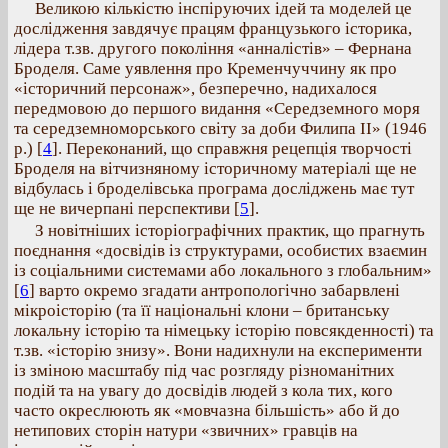
Великою кількістю інспіруючих ідей та моделей це
дослідження завдячує працям французького історика,
лідера т.зв. другого покоління «анналістів» – Фернана
Броделя. Саме уявлення про Кременчуччину як про
«історичний персонаж», безперечно, надихалося
передмовою до першого видання «Середземного моря
та середземноморського світу за доби Филипа ІІ» (1946
р.)
[
4
]. Переконаний, що справжня рецепція творчості
Броделя на вітчизняному історичному матеріалі ще не
відбулась і броделівська програма досліджень має тут
ще не вичерпані перспективи
[
5
].
З новітніших історіографічних практик, що прагнуть
поєднання «досвідів із структурами, особистих взаємин
із соціальними системами або локального з глобальним»
[
6
] варто окремо згадати антропологічно забарвлені
мікроісторію (та її національні клони – британську
локальну історію та німецьку історію повсякденності) та
т.зв. «історію знизу». Вони надихнули на експерименти
із зміною масштабу під час розгляду різноманітних
подій та на увагу до досвідів людей з кола тих, кого
часто окреслюють як «мовчазна більшість» або й до
нетипових сторін натури «звичних» гравців на