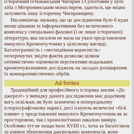
історичний гетьманський Чигирин з Суботовим у купі
хіба з Мотронинським монастирем, здається, ще міцно
затуляють іншу історичну Чигиринщину.
Насамкінець зауважу, що це дослідження було б куди
менш цікавим та інформативним без величезного
комплексу спеціальної фахової (і не лише історичної)
літератури, яка загалом не мала на увазі представлення
минулого Кременчуччини у цілісному вигляді.
Багатогранність і «несподівана корисність»
почерпнутих звідти фактів дозволяє цілком
оптимістично оцінювати перспективи подальших
кременчукознавчих досліджень на засадах розширення
їх компаративістичних обріїв.
Ad fontes
Традиційний для професійного історика заклик «До
джерел!» у випадку даного дослідження має додаткову
вагу, оскільки, як було зазначено в попередньому
історіографічному нарисі, досі існують величезні «білі
плями» у представленні минулого Кременчуччини як за
просторовою, так і хронологічною шкалою виміру.
Особливо тут не пощастило XVIII ст., хоча за багатством
та рівнем збереження джерельних комплексів, воно