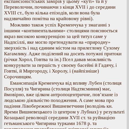
експансіоністських замірів у цьому «куті» та й у
Переволочни, починаючи з кінця XVII і до середини
XVIII ст., було кілька епізодів, коли вона була
надзвичайно помітна на крайовому рівні).
Можливо також успіх Кременчука у змаганні з
іншими «континентальними» столицями пояснюється
якраз високою конкуренцією за цей титул саме у
Надпсіллі, яке могло претендувати на «природну»
зверхність і над єдиним містом на прилеглому Сухому
Кагамлику. Адже поділений на досить потужні притоки
(річки Хорол, Говтва та ін.) Псел давав можливість
конкурувати за першість у своєму басейні й Гадячу, і
Говтві, й Миргороду, і Хоролу, і (найпізніше)
Сорочинцям.
Емансипація Кременчука від впливу Лубен (столиця
Посулля) та Чигирина (столиця Надтясминня) має,
ймовірно, вже цілком антропоцентричне, пов’язане із
людською діяльністю походження. А саме мова про
падіння Лівобережної Вишневетчини (володінь кн.
Яреми Вишневецького із центром у Лубнах) у результаті
Козацької революції середини XVII ст. та руйнацією
гетьманського Чигирина турками 1678 р. та