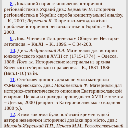
8
. Докладний нарис становлення історичної
регіоналістики в Україні див.:
Верменич Я.
Історична
регіоналістика в Україні: спроба концептуальної аналізу.
– К., 2001;
Верменич Я.
Теоретико-методологічні
проблеми історичної регіоналістики в Україні. – К.,
2003.
9
. Див.: Чтения в Историческом Обществе Нестора-
летописца. – Кн.ХІ. – К., 1896. – С.34-203.
10
. Див.:
Андриевский А.А.
Материалы для истории
южнорусского края в XVIII ст. (1715-1774). – Одесса,
1886;
Його ж.
Исторические материалы из архива
Киевского губернского правления. – К., 1881-1886
(Вип.1-10) та ін.
11
. Особливу цінність для мене мали матеріали
Ф.Макаревського, див.:
Макаревский Ф.
Материалы для
историко-статистического описания Екатеринославской
епархии. Церкви и приходы прошедшего XVIII столетия.
– Дн-ськ, 2000 (репринт з Катеринославського видання
1880 р.).
12
. З ним зокрема були пов’язані кременчуцькі
автори невеличкої історичної довідки про місто, див.:
Молоків-Журський П.П., Нечаєв М.М., Рождественський