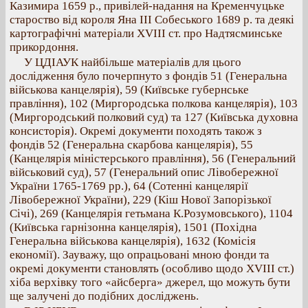
Казимира 1659 р., привілей-надання на Кременчуцьке
староство від короля Яна ІІІ Собеського 1689 р. та деякі
картографічні матеріали ХVIII ст. про Надтясминське
прикордоння.
У ЦДІАУК найбільше матеріалів для цього
дослідження було почерпнуто з фондів 51 (Генеральна
військова канцелярія), 59 (Київське губернське
правління), 102 (Миргородська полкова канцелярія), 103
(Миргородський полковий суд) та 127 (Київська духовна
консисторія). Окремі документи походять також з
фондів 52 (Генеральна скарбова канцелярія), 55
(Канцелярія міністерського правління), 56 (Генеральний
військовий суд), 57 (Генеральний опис Лівобережної
України 1765-1769 рр.), 64 (Сотенні канцелярії
Лівобережної України), 229 (Кіш Нової Запорізької
Січі), 269 (Канцелярія гетьмана К.Розумовського), 1104
(Київська гарнізонна канцелярія), 1501 (Похідна
Генеральна військова канцелярія), 1632 (Комісія
економії). Зауважу, що опрацьовані мною фонди та
окремі документи становлять (особливо щодо ХVIII ст.)
хіба верхівку того «айсберга» джерел, що можуть бути
ще залучені до подібних досліджень.