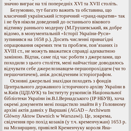
значно виграє на тлі попередніх ХVI та XVII століть.
Безумовно, тут багато важить та обставина, що
класичний український історичний «гранд-наратив» так
і не був ніколи доведений до останнього вікового
відтинку раннього модерну (М.Грушевський, як добре
відомо, в монументальній «Історії України-Руси»
зупинився на 1658 р.). Досить численні принагідні
опрацювання окремих тем та проблем, пов’язаних із
XVIII ст., не можуть вважатися справді адекватною
заміною. Відтак, саме під час роботи з джерелами, що
походили з цього століття, мені найчастіше доводилось
відчувати себе джерелознавцем-першопрохідцем (чи то
першочитачем), аніж досвідченим історіографом.
Основні джерельні знахідки походять з фондів
Центрального державного історичного архіву України в
м.Київ (ЦДІАУК) та Інституту рукописів Національної
бібліотеки України ім.В.І.Вернадського (ІР НБУВ), хоча
окремі документи мені пощастило знайти й у Головному
архіві актів давніх у Варшаві (AGAD – Archiwum
Glówny Aktow Dawnich w Warszawi). Це, зокрема,
свідчення про похід козаків (у т.ч. кременчужан) 1653 р.
на Мозирщину, привілей Кременчуку короля Яна-