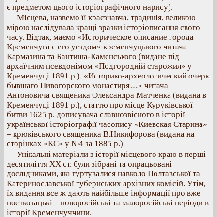
є предметом цього історіографічного нарису).
Місцева, назвемо її краєзнавча, традиція, великою
мірою наслідувала кращі зразки історіописання свого
часу. Відтак, маємо «Историческое описание города
Кременчуга с его уездом» кременчуцького читача
Кармазина та Бантиша-Каменського (видане під
архаїчним псевдонімом «Подгородній старожил» у
Кременчуці 1891 р.), «Историко-археологический очерк
бывшаго Пивогорского монастиря…» читача
Антоновича священика Олександра Матченка (видана в
Кременчуці 1891 р.), статтю про місце Куруківської
битви 1625 р. дописувача славнозвісного в історії
української історіографії часопису «Киевская Старина»
– крюківського священика В.Никифорова (видана на
сторінках «КС» у №4 за 1885 р.).
Унікальні матеріали з історії місцевого краю в перші
десятиліття ХХ ст. були зібрані та опрацьовані
дослідниками, які гуртувалися навколо Полтавської та
Катеринославської губернських архівних комісій. Утім,
їх видання все ж дають найбільше інформації про вже
посткозацькі – новоросійські та малоросійські періоди в
історії Кременчуччини.