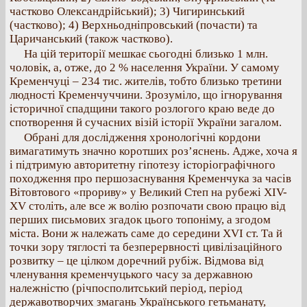
частково Олександрійський); 3) Чигиринський
(частково); 4) Верхньодніпровський (почасти) та
Царичанський (також частково).
На цій території мешкає сьогодні близько 1 млн.
чоловік, а, отже, до 2 % населення України. У самому
Кременчуці – 234 тис. жителів, тобто близько третини
людності Кременчуччини. Зрозуміло, що ігнорування
історичної спадщини такого розлогого краю веде до
спотворення й сучасних візій історії України загалом.
Обрані для дослідження хронологічні кордони
вимагатимуть значно коротших роз’яснень. Адже, хоча я
і підтримую авторитетну гіпотезу історіографічного
походження про першозаснування Кременчука за часів
Вітовтового «прориву» у Великий Степ на рубежі ХIV-
XV століть, але все ж волію розпочати свою працю від
перших письмових згадок цього топоніму, а згодом
міста. Вони ж належать саме до середини XVI ст. Та й
точки зору тяглості та безперервності цивілізаційного
розвитку – це цілком доречний рубіж. Відмова від
членування кременчуцького часу за державною
належністю (річпосполитський період, період
державотворчих змагань Українського гетьманату,