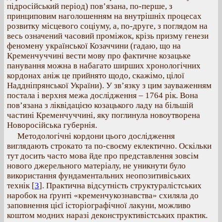
підросійський період) пов’язана, по-перше, з
принциповим наголошенням на внутрішніх процесах
розвитку місцевого соціуму, а, по-друге, з поглядом на
весь означений часовий проміжок, крізь призму генези
феномену української Козаччини (гадаю, що на
Кременчуччині вести мову про фактичне козацьке
панування можна в набагато ширших хронологічних
кордонах аніж це прийнято щодо, скажімо, цілої
Наддніпрянської України). У зв’язку з цим зауваженням
постала і верхня межа дослідження – 1764 рік. Вона
пов’язана з ліквідацією козацького ладу на більшій
частині Кременчуччині, яку поглинула новоутворена
Новоросійська губернія.
Методологічні кордони цього дослідження
виглядають строкато та по-своєму еклектично. Оскільки
тут досить часто мова йде про представлення зовсім
нового джерельного матеріалу, не уникнути було
використання фундаментальних неопозитивіських
технік
[
3
]. Практична відсутність структуралістських
наробок на ґрунті «кременчукознавства» схиляла до
заповнення цієї історіографічної лакуни, можливо
коштом модних наразі деконструктивістських практик.