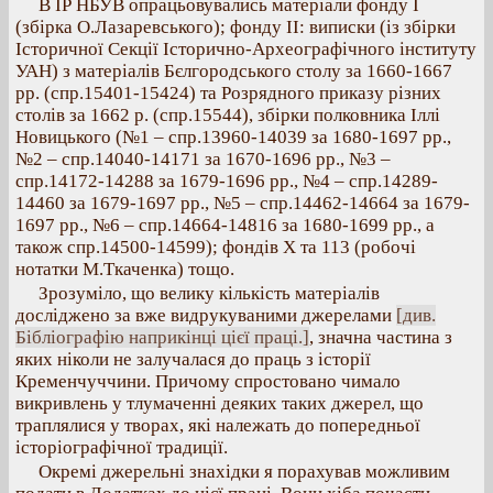
В ІР НБУВ опрацьовувались матеріали фонду І
(збірка О.Лазаревського); фонду ІІ: виписки (із збірки
Історичної Секції Історично-Археографічного інституту
УАН) з матеріалів Бєлгородського столу за 1660-1667
рр. (спр.15401-15424) та Розрядного приказу різних
столів за 1662 р. (спр.15544), збірки полковника Іллі
Новицького (№1 – спр.13960-14039 за 1680-1697 рр.,
№2 – спр.14040-14171 за 1670-1696 рр., №3 –
спр.14172-14288 за 1679-1696 рр., №4 – спр.14289-
14460 за 1679-1697 рр., №5 – спр.14462-14664 за 1679-
1697 рр., №6 – спр.14664-14816 за 1680-1699 рр., а
також спр.14500-14599); фондів Х та 113 (робочі
нотатки М.Ткаченка) тощо.
Зрозуміло, що велику кількість матеріалів
досліджено за вже видрукуваними джерелами
[див.
Бібліографію наприкінці цієї праці.]
, значна частина з
яких ніколи не залучалася до праць з історії
Кременчуччини. Причому спростовано чимало
викривлень у тлумаченні деяких таких джерел, що
траплялися у творах, які належать до попередньої
історіографічної традиції.
Окремі джерельні знахідки я порахував можливим