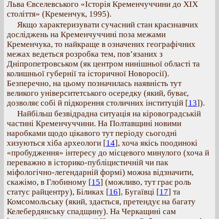
Льва Євселевського «Історія Кременчуччини до ХІХ
століття» (Кременчук, 1995).
Якщо характеризувати сучасний стан краєзнавчих
досліджень на Кременчуччині поза межами
Кременчука, то найкраще в означених географічних
межах ведеться розробка тем, пов’язаних з
Дніпропетровськом (як центром нинішньої області та
колишньої губернії та історичної Новоросії).
Безперечно, на цьому позначилась наявність тут
великого університетського осередку (який, буває,
дозволяє собі й підкорення столичних інституцій
[
13
]).
Найбільш безвідрадна ситуація на кіровоградській
частині Кременчуччини. На Полтавщині новими
наробками щодо цікавого тут періоду сьогодні
хизуються хіба археологи
[
14
], хоча якісь поодинокі
«пробудження» інтересу до місцевого минулого (хоча й
переважно в історико-публіцистичній чи пак
міфологічно-легендарній формі) можна відзначити,
скажімо, в Глобиному
[
15
] (можливо, тут грає роль
статус райцентру), Біликах
[
16
], Бугаївці
[
17
] та
Комсомольську (який, здається, претендує на багату
Келебердянську спадщину). На Черкащині сам