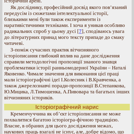
історичній арені.
Як досліднику, професійний досвід якого пов’язаний
передусім із сюжетами інтелектуальної історії,
близькими мені були також експерименти із
наративістичними техніками. І хоча я уникав особливо
радикальних спроб у цьому дусі
[
7
], сподіваюсь увага
до літературних принад мого тексту припаде до смаку
читачеві.
З-поміж сучасних практик вітчизняного
історіописання глибокий вплив на дане дослідження
справили методологічні пропозиції знаного знавця
проблематики історії ранньомодерної України – Наталі
Яковенко. Чимале значення для виконання цієї праці
мали історіографічні ідеї І.Колесник і В.Кравченка, а
також джерелознавчі поради-пропозиції В.Степанкова,
Ю.Мицика, Л.Тимошенка, А.Пивовара та багатьох інших
вітчизняних істориків.
Історіографічний нарис
Кременчуччина як об’єкт історіописання не може
похвалитися багатою історіогра-фічною традицією.
Власне, в обраних для цього дослідження межах,
наукових праць взагалі не існує, але, добре відомо, що