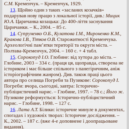
С.М.
Кременчук. – Кременчук, 1929.
13
. Щойно один з таких «засланих козачків»
подарував нову працю з локальної історії, див.:
Мицик
Ю.А.
Царичанка козацька: До 400-ліття заснування
Царичанки. – К., 2004. – 85 с.
14
.
Супруненко О.Б., Кулатова І.М., Мироненко К.М.,
Кракова І.В., Тітков О.В.
Старожитності Кременчука.
Археологічні пам’ятки території та округи міста. –
Полтава-Кременчук, 2004. – 160 с. + 4 табл.
15
.
Сорокопуд І.О.
Глобине: від хутора до міста. –
Глобине, 2003 – 334 с. (праця ця, щоправда, створена не
істориком і має більше спільного з панегіричним, аніж
історіографічним жанром). Див. також праці цього
автора про селища Погреби та Пузикове:
Сорокопуд І.
Погреби: вчора, сьогодні, завтра: Історично-
публіцистичний нарис. – Глобине, 1997. – 78 с.;
Його ж.
Пузикове реформується: Історично-публіцистичний
нарис. – Глобине, 1998. – 127 с.
16
.
Лата А.Т.
Білики: історичне минуле в документах,
спогадах і художніх творах: Історичне дослідження. –
К., 2002. – 187 с. (вже 4-е доповнене і доопрацьоване
видання).