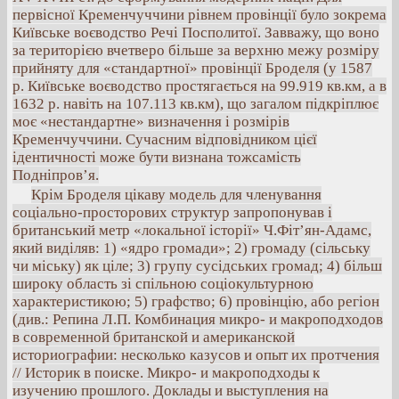
первісної Кременчуччини рівнем провінції було зокрема
Київське воєводство Речі Посполитої. Завважу, що воно
за територією вчетверо більше за верхню межу розміру
прийняту для «стандартної» провінції Броделя (у 1587
р. Київське воєводство простягається на 99.919 кв.км, а в
1632 р. навіть на 107.113 кв.км), що загалом підкріплює
моє «нестандартне» визначення і розмірів
Кременчуччини. Сучасним відповідником цієї
ідентичності може бути визнана тожсамість
Подніпров’я.
Крім Броделя цікаву модель для членування
соціально-просторових структур запропонував і
британський метр «локальної історії» Ч.Фіт’ян-Адамс,
який виділяв: 1) «ядро громади»; 2) громаду (сільську
чи міську) як ціле; 3) групу сусідських громад; 4) більш
широку область зі спільною соціокультурною
характеристикою; 5) графство; 6) провінцію, або регіон
(див.: Репина Л.П. Комбинация микро- и макроподходов
в современной британской и американской
историографии: несколько казусов и опыт их протчения
// Историк в поиске. Микро- и макроподходы к
изучению прошлого. Доклады и выступления на