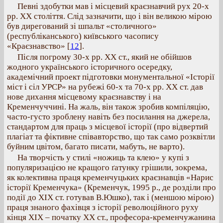
Певні здобутки мав і місцевий краєзнавчий рух 20-х
рр. ХХ століття. Слід зазначити, що і він великою мірою
був дирегований зі шпальт «столичного»
(республіканського) київського часопису
«Краєзнавство»
[
12
].
Після погрому 30-х рр. ХХ ст., який не обійшов
жодного українського історичного осередку,
академічний проект підготовки монументальної «Історії
міст і сіл УРСР» на рубежі 60-х та 70-х рр. ХХ ст. дав
нове дихання місцевому краєзнавству і на
Кременчуччині. На жаль, він також зробив компіляцію,
часто-густо зроблену навіть без посилання на джерела,
стандартом для праць з місцевої історії (про відвертий
плагіат та фіктивне співавторство, що так само розквітли
буйним цвітом, багато писати, мабуть, не варто).
На творчість у стилі «ножиць та клею» у купі з
популяризацією не кращого ґатунку грішили, зокрема,
як колективна праця кременчуцьких краєзнавців «Нарис
історії Кременчука» (Кременчук, 1995 р., де розділи про
події до ХІХ ст. готував В.Юшко), так і (меншою мірою)
праця знаного фахівця з історії революційного руху
кінця ХІХ – початку ХХ ст., професора-кременчужанина