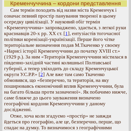
Кременчуччина – кордони представлення
Сам термін походить від назви міста Кременчук і
означає певний простір панування твореної в цьому
осередку цивілізації. У науковий обіг термін
«Кременчуччина» запроваджено, здається, з легкої руки
краєзнавців 20-х рр. ХХ ст.
[
1
], ентузіастів тогочасної
політики коренізації-українізації. Перше його чітке
територіальне визначення подав М.Ткаченко у своєму
«Нарисі історії Кременчуччини до початку ХVIII ст.»
(1929 р.). За ним «Територія Кременчуччини містилася в
південно-західній частині колишньої Полтавської
губернії, а тепер увіходить до складу Кременчуцької
округи У.С.Р.Р.»
[
2
] Але вже там само Ткаченко
обмовився, що «безперечно, та територія, на яку
поширювавсь економічний вплив Кременчуччини, була
на багато більша проти зазначеної». Як побачимо нижче,
саме ближче до цього зауваження визначено
географічні кордони Кременчуччини у даному
дослідженні.
Отже, хоча коли згадуємо «простір» не завжди
йдеться про географію, але це, безперечно, перше, що
спадає на думку. То визначимося з географічними