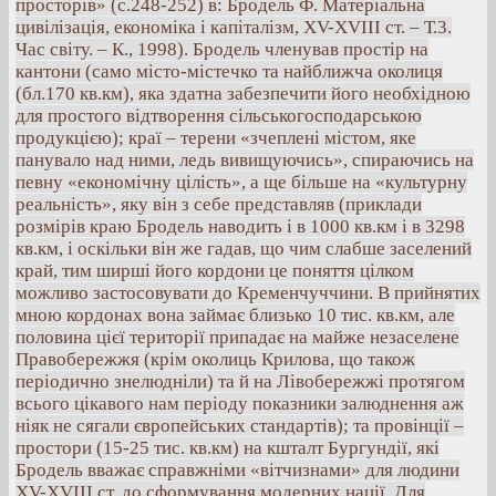
просторів» (с.248-252) в: Бродель Ф. Матеріальна
цивілізація, економіка і капіталізм, XV-XVIII ст. – Т.3.
Час світу. – К., 1998). Бродель членував простір на
кантони (само місто-містечко та найближча околиця
(бл.170 кв.км), яка здатна забезпечити його необхідною
для простого відтворення сільськогосподарською
продукцією); краї – терени «зчеплені містом, яке
панувало над ними, ледь вивищуючись», спираючись на
певну «економічну цілість», а ще більше на «культурну
реальність», яку він з себе представляв (приклади
розмірів краю Бродель наводить і в 1000 кв.км і в 3298
кв.км, і оскільки він же гадав, що чим слабше заселений
край, тим ширші його кордони це поняття цілком
можливо застосовувати до Кременчуччини. В прийнятих
мною кордонах вона займає близько 10 тис. кв.км, але
половина цієї території припадає на майже незаселене
Правобережжя (крім околиць Крилова, що також
періодично знелюдніли) та й на Лівобережжі протягом
всього цікавого нам періоду показники залюднення аж
ніяк не сягали європейських стандартів); та провінції –
простори (15-25 тис. кв.км) на кшталт Бургундії, які
Бродель вважає справжніми «вітчизнами» для людини
XV-XVIII ст. до сформування модерних нації. Для