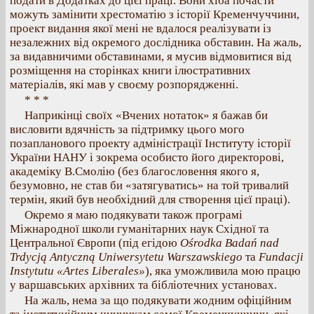
подати в Додатках до цієї праці. Вони хіба почасти
можуть замінити хрестоматію з історії Кременчуччини,
проект видання якої мені не вдалося реалізувати із
незалежних від окремого дослідника обставин. На жаль,
за видавничими обставинами, я мусив відмовитися від
розміщення на сторінках книги ілюстративних
матеріалів, які мав у своєму розпорядженні.
* * *
Наприкінці своїх «Вчених нотаток» я бажав би
висловити вдячність за підтримку цього мого
позапланового проекту адміністрації Інституту історії
України НАНУ і зокрема особисто його директорові,
академіку В.Смолію (без благословення якого я,
безумовно, не став би «затягуватись» на той тривалий
термін, який був необхідний для створення цієї праці).
Окремо я маю подякувати також програмі
Міжнародної школи гуманітарних наук Східної та
Центральної Європи (під егідою
Ośrodka Badań nad
Trdycją Antyczną Uniwersytetu Warszawskiego
та
Fundacji
Instytutu «Artes Liberales»
), яка уможливила мою працю
у варшавських архівних та бібліотечних установах.
На жаль, нема за що подякувати жодним офіційним