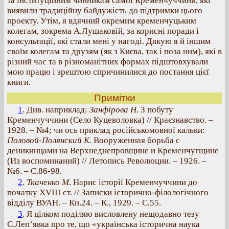
та інституційним чинникам самої Кременчуччини, які
виявили традиційну байдужість до підтримки цього
проекту. Утім, я вдячний окремим кременчуцьким
колегам, зокрема А.Лушаковій, за корисні поради і
консультації, які стали мені у нагоді. Дякую я й іншим
своїм колегам та друзям (як з Києва, так і поза ним), які в
різний час та в різноманітних формах підштовхували
мою працю і зрештою спричинилися до постання цієї
книги.
Примітки
1
. Див. наприклад:
Занфірова Н.
З побуту
Кременчуччини (Село Куцеволовка) // Краєзнавство. –
1928. – №4; чи ось приклад російськомовної кальки:
Половой-Полянский К.
Вооруженная борьба с
деникинцами на Верхнеднепровщине и Кременчугщине
(Из воспоминаний) // Летопись Революции. – 1926. –
№6. – С.86-98.
2
.
Ткаченко М
. Нарис історії Кременчуччини до
початку ХVIII ст. // Записки історично-філологічного
відділу ВУАН. – Кн.24. – К., 1929. – С.55.
3
. Я цілком поділяю висловлену нещодавно тезу
С.Леп’явка про те, що «українська історична наука