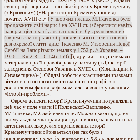
філологічного відділу ВУАН» у 1929 р. (кн. 24) видали
свої праці: перший – про лівобережну Кременчуччину
(з Крюковим) («Нарис історії Кременчуччини до
початку XVIII ст.»
[У творчих планах М.Ткаченка було
продовжити свій нарис і на ХVIII ст. (збереглися навіть
начерки цієї праці), але він так і не був реалізований
(окремі ж матеріали зібрані для нього стали основою
для окремої статті, див.: Ткаченко М. Утворення Нової
Сербії на Запорізьких землях у 1752 р. // Україна. –
1926. – Кн.2-3. – С.146-159).]
); другий – подав чимало
матеріалів про її правобережну частину («До історії
залюднення Степової України в XVIII ст. (Крилівщина й
Лизаветщина)»). Обидві роботи є класичними зразками
вітчизняної неопозитивістської історіографії з її
доскіпливим фактографізмом, але також і з униканням
«історії-проблеми».
Окремі аспекти історії Кременчуччини потрапляли в
цей час у поле уваги Н.Полонської-Василенко,
М.Тищенка, М.Слабченка та ін. Можна сказати, що на
цьому академічна традиція ґрунтовного, базованого на
автентичних джерелах опрацювання історії
Кременчуччини обривається (не так було з
опрацюванням сюжетів переважно з ХХ ст., але вони не