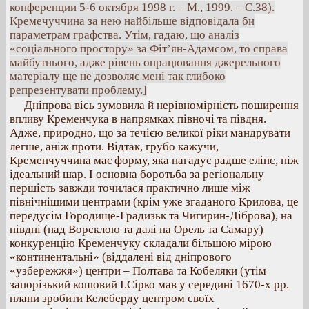
конференции 5-6 октября 1998 г. – М., 1999. – С.38).
Кремечуччина за нею найбільше відповідала би
параметрам графства. Утім, гадаю, що аналіз
«соціального простору» за Фіт’ян-Адамсом, то справа
майбутнього, адже рівень опрацювання джерельного
матеріалу ще не дозволяє мені так глибоко
репрезентувати проблему.]
Дніпрова вісь зумовила й нерівномірність поширення
впливу Кременчука в напрямках півночі та півдня.
Адже, природно, що за течією великої ріки мандрувати
легше, аніж проти. Відтак, грубо кажучи,
Кременчуччина має форму, яка нагадує радше еліпс, ніж
ідеальний шар. І основна боротьба за регіональну
першість завжди точилася практично лише між
північнішими центрами (крім уже згаданого Крилова, це
передусім Городище-Градизьк та Чигирин-Діброва), на
півдні (над Ворсклою та далі на Орель та Самару)
конкуренцію Кременчуку складали більшою мірою
«континентальні» (віддалені від дніпрового
«узбережжя») центри – Полтава та Кобеляки (утім
запорізький кошовий І.Сірко мав у середині 1670-х рр.
плани зробити Келеберду центром своїх