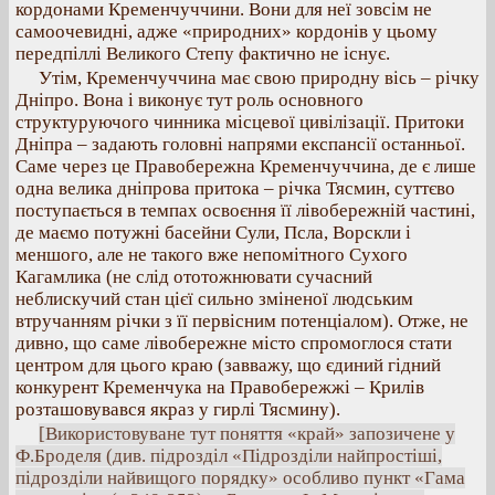
кордонами Кременчуччини. Вони для неї зовсім не
самоочевидні, адже «природних» кордонів у цьому
передпіллі Великого Степу фактично не існує.
Утім, Кременчуччина має свою природну вісь – річку
Дніпро. Вона і виконує тут роль основного
структуруючого чинника місцевої цивілізації. Притоки
Дніпра – задають головні напрями експансії останньої.
Саме через це Правобережна Кременчуччина, де є лише
одна велика дніпрова притока – річка Тясмин, суттєво
поступається в темпах освоєння її лівобережній частині,
де маємо потужні басейни Сули, Псла, Ворскли і
меншого, але не такого вже непомітного Сухого
Кагамлика (не слід ототожнювати сучасний
неблискучий стан цієї сильно зміненої людським
втручанням річки з її первісним потенціалом). Отже, не
дивно, що саме лівобережне місто спромоглося стати
центром для цього краю (завважу, що єдиний гідний
конкурент Кременчука на Правобережжі – Крилів
розташовувався якраз у гирлі Тясмину).
[Використовуване тут поняття «край» запозичене у
Ф.Броделя (див. підрозділ «Підрозділи найпростіші,
підрозділи найвищого порядку» особливо пункт «Гама