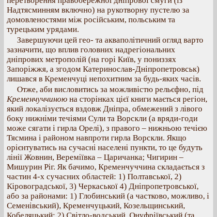
перетворення правобережної дніпрової смуги (із
Надтясминням включно) на рукотворну пустелю за
домовленостями між російським, польським та
турецьким урядами.
Завершуючи цей гео- та акваполітичний огляд варто
зазначити, що вплив головних надрегіональних
дніпрових метрополій (на горі Київ, у пониззях
Запоріжжя, а згодом Катеринослав-Дніпропетровськ)
лишався в Кременчуці непохитним за будь-яких часів.
Отже, аби висловитись за можливістю рельєфно, під
Кременчуччиною
на сторінках цієї книги мається регіон,
який локалізується вздовж Дніпра, обмежений з лівого
боку нижніми течіями Сули та Ворскли (а вряди-годи
може сягати і гирла Орелі), з правого – нижньою течією
Тясмина і районом навпроти гирла Ворскли. Якщо
орієнтуватись на сучасні населені пункти, то це будуть
лінії Жовнин, Вереміївка – Царичанка; Чигирин –
Мишурин Ріг. Як бачимо, Кременчуччина складається з
частин 4-х сучасних областей: 1) Полтавської, 2)
Кіровоградської, 3) Черкаської 4) Дніпропетровської,
або за районами: 1) Глобинський (а частково, можливо, і
Семенівський), Кременчуцький, Козельщинський,
Кобеляцький; 2) Світло-водський, Онуфріївський (та