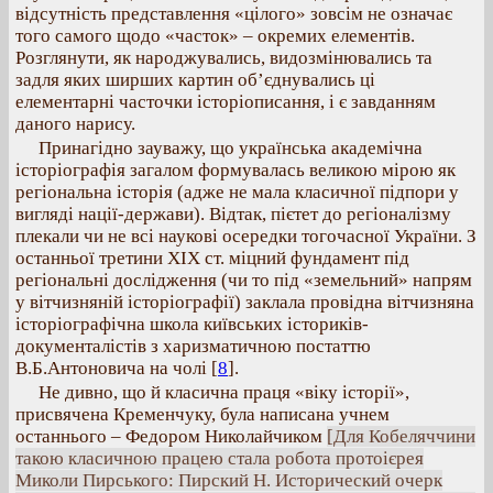
відсутність представлення «цілого» зовсім не означає
того самого щодо «часток» – окремих елементів.
Розглянути, як народжувались, видозмінювались та
задля яких ширших картин об’єднувались ці
елементарні часточки історіописання, і є завданням
даного нарису.
Принагідно зауважу, що українська академічна
історіографія загалом формувалась великою мірою як
регіональна історія (адже не мала класичної підпори у
вигляді нації-держави). Відтак, пієтет до регіоналізму
плекали чи не всі наукові осередки тогочасної України. З
останньої третини ХІХ ст. міцний фундамент під
регіональні дослідження (чи то під «земельний» напрям
у вітчизняній історіографії) заклала провідна вітчизняна
історіографічна школа київських істориків-
документалістів з харизматичною постаттю
В.Б.Антоновича на чолі
[
8
].
Не дивно, що й класична праця «віку історії»,
присвячена Кременчуку, була написана учнем
останнього – Федором Николайчиком
[Для Кобеляччини
такою класичною працею стала робота протоієрея
Миколи Пирського: Пирский Н. Исторический очерк