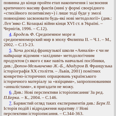
повинна до кінця пройти етап накопичення і засвоєння
критичного масиву фактів (нині у формі своєрідного
«стихійного позитивізму») і лише тоді буде у змозі
повноцінно засвоювати будь-які нові методології» (див.:
Леп’явко С.
Козацькі війни кінця ХVI ст. в Україні. –
Чернігів, 1996. – С.12).
4
.
Бродель Ф.
Средиземное море и
средиземноморский мир в эпоху Филиппа ІІ. – Ч.1. – М.,
2002. – С.15-23.
5
. Хоча досвід французької школи «Анналів» є чи не
найкраще відомим «західним» методологічним
продуктом (з якого є вже навіть навчальні посібники,
див.:
Дюпон-Мельниченко Ж.-Б., Ададуров В.
Французька
історіографія ХХ століття. – Львів, 2001) помітних
конкретно-історичних опрацювань українського
історичного матеріалу за «взірцями», запропонованими
«анналістами», я пригадати не можу.
6
. Див.: Нові перспективи історіописання/ За ред.
П.Берка.
– К., 2004. – С.146.
7
. Барвистий огляд таких експериментів див.:
Берк П.
Історія подій і відродження наративу // Нові
перспективи історіописання. – С.344-363.