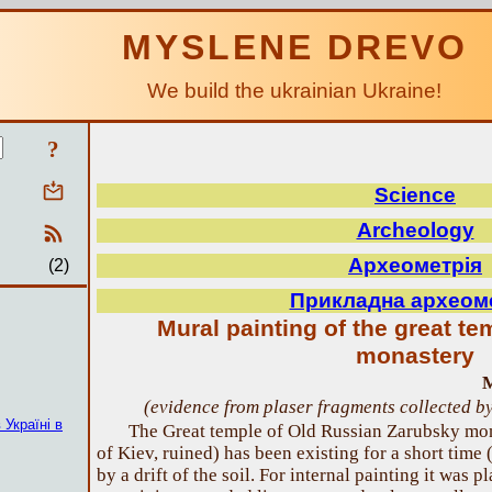
MYSLENE DREVO
We build the ukrainian Ukraine!
?
Science
Archeology
Археометрія
(2)
Прикладна археом
Mural painting of the great t
monastery
M
(evidence from plaser fragments collected 
 Україні в
The Great temple of Old Russian Zarubsky mon
of Kiev, ruined) has been existing for a short time
by a drift of the soil. For internal painting it was 