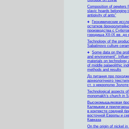
Composition of pewters f
slavic hoards belonging t
antiqivity of ants”
+
Геохимические иссл
остатков бронзолитейн
производства с Субото
городища XII-IX вв. до 
Technology of the produc
Sabatinovo culture cera
+
Some data on the pro
and environment”. Influe
materials on technology 
of middle palaeolithic ind
methods and results
До питання про походж
археологічного текстил
ст. з некрополю Золоте
Technological aspects of 
monomakh’s church in S
Высокомышьяковая бро
Калмыкии и прилегающ
в контексте средней бр
восточной Европы и се
Кавказа
On the origin of nickel in