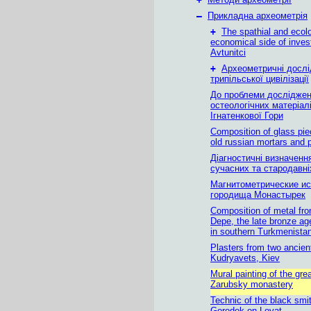
–
Прикладна археометрія
+
The spathial and ecol
economical side of invest
Avtunitci
+
Археометричні досл
трипільської цивілізації
До проблеми дослідже
остеологiчних матерiал
Iгнатенкової Гори
Composition of glass pie
old russian mortars and 
Діагностичні визначенн
сучасних та стародавні
Магнитометрические и
городища Монастырек
Composition of metal fr
Depe, the late bronze ag
in southern Turkmenista
Plasters from two ancien
Kudryavets, Kiev
Mural painting of the gre
Zarubsky monastery
Technic of the black smi
Gorodok on Lovat