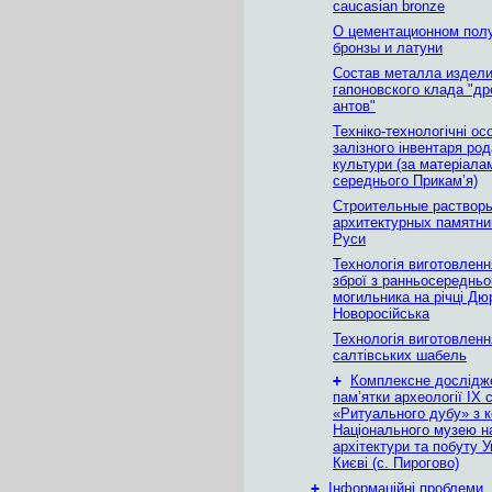
caucasian bronze
О цементационном пол
бронзы и латуни
Состав металла издел
гапоновского клада "д
антов"
Техніко-технологічні ос
залізного інвентаря род
культури (за матеріала
середнього Прикам’я)
Строительные растворы
архитектурных памятн
Руси
Технологія виготовленн
зброї з ранньосередньо
могильника на річці Дю
Новоросійська
Технологія виготовленн
салтівських шабель
+
Комплексне дослідж
пам’ятки археології ІХ с
«Ритуального дубу» з к
Національного музею н
архітектури та побуту У
Києві (с. Пирогово)
+
Інформаційні проблеми