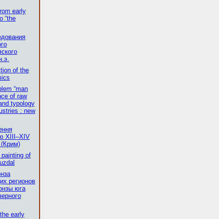
rom early
o “the
едования
ого
вского
н.э.
tion of the
mics
blem “man
nce of raw
and typology
ustries : new
ення
ю XIII–XIV
 (Крим)
painting of
uzdal
нза
их регионов
онзы юга
верного
 the early