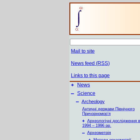
Mail to site
News feed (RSS)
Links to this page
+
News
–
Science
–
Archeology
Античні держави Північного
Причорномор’я
+
Археологічні дослідження в
1994 – 1996 рр.
–
Археометрія
+
Методи археометрії