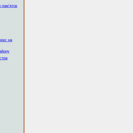
 пам’яток
лекс на
айону
істра