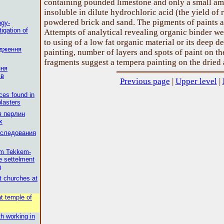
containing pounded limestone and only a small amo
insoluble in dilute hydrochloric acid (the yield of
powdered brick and sand. The pigments of paints ar
ogy-
igation of
Attempts of analytical revealing organic binder w
to using of a low fat organic material or its deep d
ідження
painting, number of layers and spots of paint on the
fragments suggest a tempera painting on the dried 
ння
iв
Previous page
|
Upper level
|
ces found in
plasters
я перлин
х
сследования
om Tekkem-
e settelment
n
t churches at
at temple of
th working in