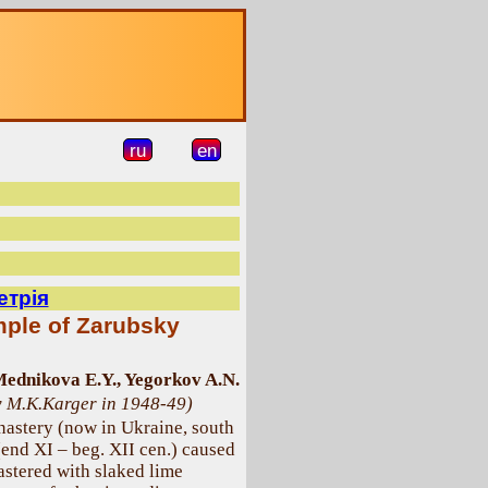
ru
en
етрія
emple of Zarubsky
ednikova E.Y., Yegorkov A.N.
by M.K.Karger in 1948-49)
astery (now in Ukraine, south
 (end XI – beg. XII cen.) caused
plastered with slaked lime