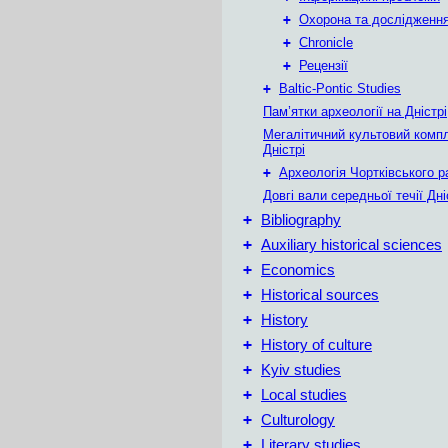
+
Охорона та дослідження
+
Chronicle
+
Рецензії
+
Baltic-Pontic Studies
Пам’ятки археології на Дністрі
Мегалітичний культовий комп
Дністрі
+
Археологія Чортківського р
Довгі вали середньої течії Дн
+
Bibliography
+
Auxiliary historical sciences
+
Economics
+
Historical sources
+
History
+
History of culture
+
Kyiv studies
+
Local studies
+
Culturology
+
Literary studies