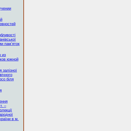
учении
ий
ревностей
обливості
анівської
ми пам’яток
 из
иков южной
я залізної
вічного
рсо біля
я
ення
т. –
олекції
ародної
країни в м.