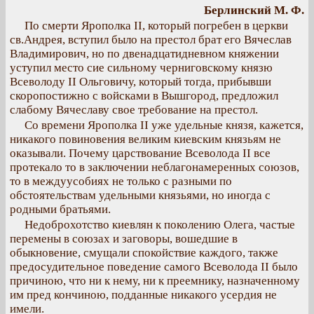
Берлинский М. Ф.
По смерти Ярополка II, который погребен в церкви
св.Андрея, вступил было на престол брат его Вячеслав
Владимирович, но по двенадцатидневном княжении
уступил место сие сильному черниговскому князю
Всеволоду II Ольговичу, который тогда, прибывши
скоропостижно с войсками в Вышгород, предложил
слабому Вячеславу свое требование на престол.
Со времени Ярополка II уже удельные князя, кажется,
никакого повиновения великим киевским князьям не
оказывали. Почему царствование Всеволода II все
протекало то в заключении неблагонамеренных союзов,
то в междуусобиях не только с разными по
обстоятельствам удельными князьями, но иногда с
родными братьями.
Недоброхотство киевлян к поколению Олега, частые
перемены в союзах и заговоры, вошедшие в
обыкновение, смущали спокойствие каждого, также
предосудительное поведение самого Всеволода II было
причиною, что ни к нему, ни к преемнику, назначенному
им пред кончиною, подданные никакого усердия не
имели.