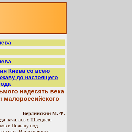
О
иева
иева
ия Киева со всею
жаву до настоящего
года
ьмого надесять века
ны малороссийского
Берлинский М. Ф.
огда началась с Швециею
ков в Польшу под
етмана. И в то время в