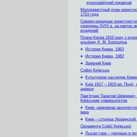
етнографічний покажчик
Малоизвестный план окрестн
1753 года
Северо-западные окрестности
середины XVIII в. на картах 
владений
Плани Києва 1810 року з руко
альбому К. М. Бороздіна
+
История Киева, 1963
+
История Киева, 1982
+
Древний Киев
Софія Київська
+
Культурное наследие Киев
+
Київ 1917 – 1919 рр. Події, 
адреси
Пам’ятник Тарасові Шевченку
Київським університетом
+
Киев: церковная архитектур
века
+
Киев – столица Украинской
Орнаменти Софії Київської
+
Лысая гора – урочище в по