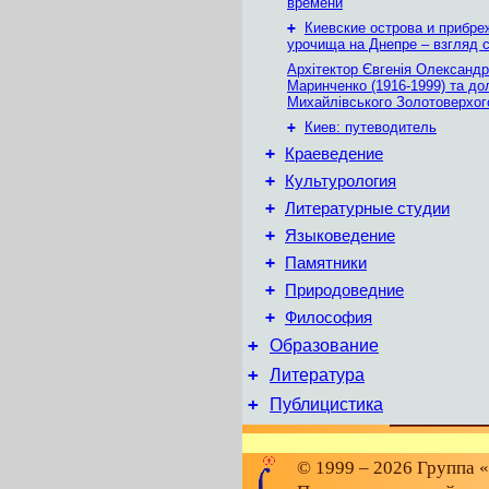
времени
+
Киевские острова и прибр
урочища на Днепре – взгляд с
Архітектор Євгенія Олександр
Маринченко (1916-1999) та до
Михайлівського Золотоверхог
+
Киев: путеводитель
+
Краеведение
+
Культурология
+
Литературные студии
+
Языковедение
+
Памятники
+
Природоведние
+
Философия
+
Образование
+
Литература
+
Публицистика
© 1999 – 2026 Группа 