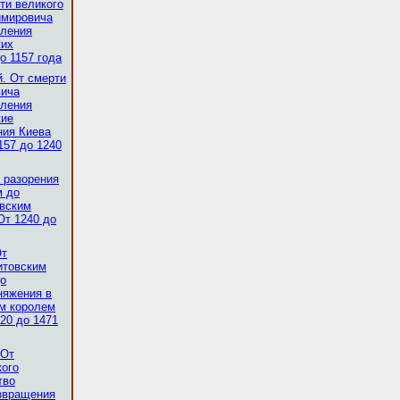
ти великого
имировича
еления
ких
о 1157 года
. От смерти
вича
еления
кие
ния Киева
157 до 1240
 разорения
м до
овским
От 1240 до
От
итовским
до
няжения в
м королем
20 до 1471
 От
кого
тво
звращения