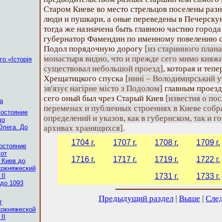
Старом Киеве во место стрельцов поселены раз
люди и пушкари, а оные переведены в Печерскую
тогда же назначена быть главною частию горо
губернатор Фамендин по именному повелению сд
Подол порядочную дорогу
[из старинного план
монастыря видно, что и прежде сего мимо княж
о «Історія
существовал небольшой проезд]
, которая и теп
Хрещатицкого спуска
[нині – Володимирський уз
зв'язує нагірне місто з Подолом]
главным проезд
сего оный был чрез Старый Киев
[известия о по
а
переменах и публичных строениях в Киеве соб
Состояние
определений и указов, как в губернском, так и
до
Олега. До
архивах хранящихся]
.
1704 г.
1707 г.
1708 г.
1709 г.
остояние
 от
1716 г.
1717 г.
1719 г.
1722 г.
 Киев до
кокняжеский
II
1731 г.
1733 г.
 до 1093
Предыдущий раздел
|
Выше
|
Сле
т
кокняжеской
II