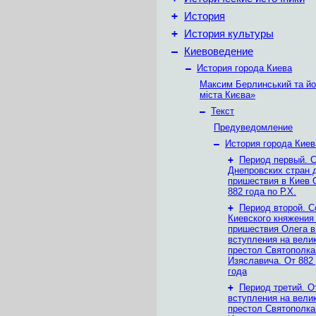
+
История
+
История культуры
–
Киевоведение
–
История города Киева
Максим Берлинський та йог
міста Києва»
–
Текст
Предуведомление
–
История города Киев
+
Период первый. 
Днепровских стран 
пришествия в Киев 
882 года по Р.X.
+
Период второй. С
Киевского княжения
пришествия Олега в
вступления на вели
престол Святополка 
Изяславича. От 882
года
+
Период третий. О
вступления на вели
престол Святополка 