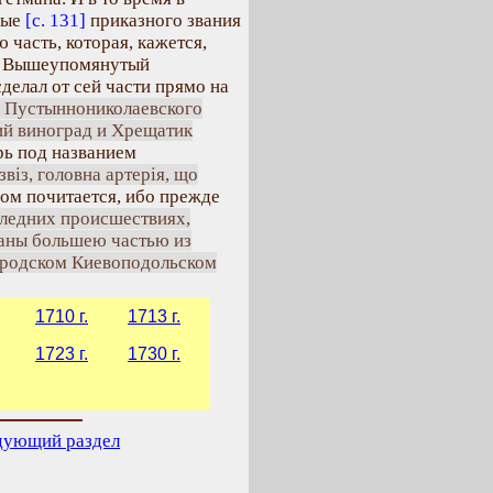
ные
[с. 131]
приказного звания
 часть, которая, кажется,
да Вышеупомянутый
елал от сей части прямо на
а Пустыннониколаевского
ий виноград и Хрещатик
ерь под названием
віз, головна артерія, що
ом почитается, ибо прежде
следних происшествиях,
раны большею частью из
 городском Киевоподольском
1710 г.
1713 г.
1723 г.
1730 г.
дующий раздел