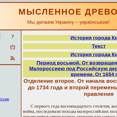
МЫСЛЕННОЕ ДРЕВ
Мы делаем Украину – українською!
?
История города К
Текст
История города К
Период восьмой. От возвращен
Малороссиею под Российскую дер
времени. От 1654 
Отделение второе. От начала вос
до 1734 года и второй переме
правления
еские
С первого года восемнадцатого столетия, к
война, последовали походы малороссийских пол
предводительством разных старшин или самого г