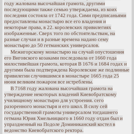
году жалована высочайшая грамота, другими
последующими также семью утверждаема, из коих
последняя состояла от 1742 года. Сими предписаньями
предоставлены монастырю все его владения и
некоторые права, в 22. королевских привилегиях
изображенные. Сверх того по обстоятельствам, на
разные случаи и в разные времена надано сему
монастырю до 50 гетманских универсалов.
Межигорскому монастырю на случай опустошения
его Виговского козаками последовала от 1660 года
милостивейшая грамота, которая В 1676 и 1684 годах и
другими была подтверждена Королевские же подлинные
привилегии случившимся в монастыре 1665 года 25
июня великим пожаром все истреблены.
В 7168 году жалована высочайшая грамота на
утверждение некоторых владений Киевобратскому
училищному монастырю для устроения. сего
разоренного монастыря и его школ. В силу сей
государственной грамоты универсалом тогдашнего
гетмана Юрия Хмельницкого в 1660 году отдан был и
упраздненный на Подоле Доминиканский костел в
ведомство Киевобратского ректора.