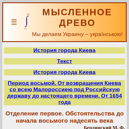
МЫСЛЕННОЕ
ДРЕВО
☰
Мы делаем Украину – українською!
История города Киева
Текст
История города Киева
Период восьмой. От возвращения Киева
со всею Малороссиею под Российскую
державу до настоящего времени. От 1654
года
Отделение первое. Обстоятельства до
начала восьмого надесять века
Берлинский М. Ф.