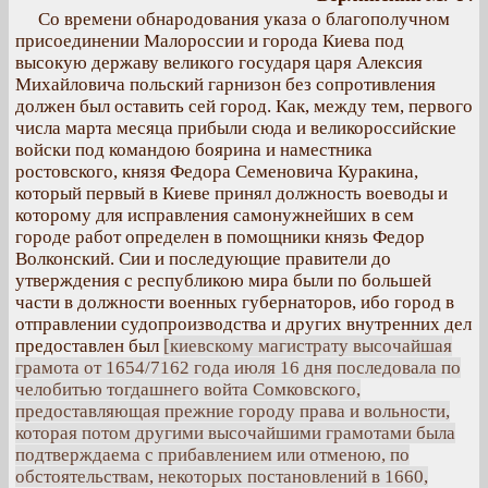
Со времени обнародования указа о благополучном
присоединении Малороссии и города Киева под
высокую державу великого государя царя Алексия
Михайловича польский гарнизон без сопротивления
должен был оставить сей город. Как, между тем, первого
числа марта месяца прибыли сюда и великороссийские
войски под командою боярина и наместника
ростовского, князя Федора Семеновича Куракина,
который первый в Киеве принял должность воеводы и
которому для исправления самонужнейших в сем
городе работ определен в помощники князь Федор
Волконский. Сии и последующие правители до
утверждения с республикою мира были по большей
части в должности военных губернаторов, ибо город в
отправлении судопроизводства и других внутренних дел
предоставлен был
[киевскому магистрату высочайшая
грамота от 1654/7162 года июля 16 дня последовала по
челобитью тогдашнего войта Сомковского,
предоставляющая прежние городу права и вольности,
которая потом другими высочайшими грамотами была
подтверждаема с прибавлением или отменою, по
обстоятельствам, некоторых постановлений в 1660,