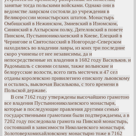
занятые тогда польскими войсками. Однако они в
ведомстве лаврском состояли до учреждения в
Великороссии монастырских штатов. Монастырь
Омбишский в Нежинском, Змиевский в Изюмском,
Синянский в Ахтырском полку, Дятеловский в повете
Пинском, Пустыннониколаевский в Киеве, Елецкий в
Чернигове и Святоспасский в Новгороде-Северском
находились во владении лавры, из коих три последние
скоро учинены от нее независимы, да и
непосредственные их владения в 1682 году Васильков. и
Радомышль с своими селами, также волынские и
белорусские волости, всего пять местечек и 47 сел
отданы королевскою привилегиею епископу львовскому
и остались, выключая Василькова, с того времени в
Польской державе.
В сем 7162 году утверждены высочайшею грамотою
все владения Пустыннониколаевского монастыря,
которые в последующие правления другими семью
государственными грамотами были подтверждаемы, а в
7202 году последовала грамота на Пивской монастырь,
состоявший в зависимости Николаевского монастыря.
Золотоверхомихайловскому монастырю тоже в 7162