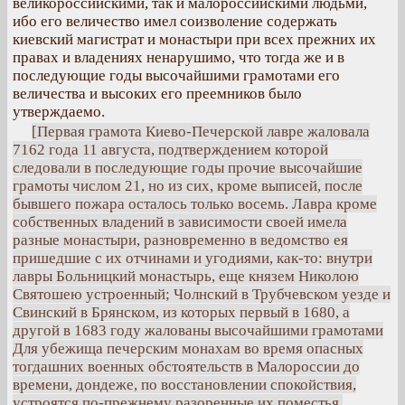
великороссийскими, так и малороссийскими людьми,
ибо его величество имел соизволение содержать
киевский магистрат и монастыри при всех прежних их
правах и владениях ненарушимо, что тогда же и в
последующие годы высочайшими грамотами его
величества и высоких его преемников было
утверждаемо.
[Первая грамота Киево-Печерской лавре жаловала
7162 года 11 августа, подтверждением которой
следовали в последующие годы прочие высочайшие
грамоты числом 21, но из сих, кроме выписей, после
бывшего пожара осталось только восемь. Лавра кроме
собственных владений в зависимости своей имела
разные монастыри, разновременно в ведомство ея
пришедшие с их отчинами и угодиями, как-то: внутри
лавры Больницкий монастырь, еще князем Николою
Святошею устроенный; Чолнский в Трубчевском уезде и
Свинский в Брянском, из которых первый в 1680, а
другой в 1683 году жалованы высочайшими грамотами
Для убежища печерским монахам во время опасных
тогдашних военных обстоятельств в Малороссии до
времени, дондеже, по восстановлении спокойствия,
устроятся по-прежнему разоренные их поместья,