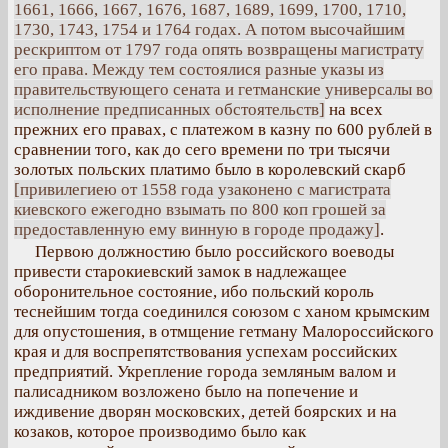
1661, 1666, 1667, 1676, 1687, 1689, 1699, 1700, 1710,
1730, 1743, 1754 и 1764 годах. А потом высочайшим
рескриптом от 1797 года опять возвращены магистрату
его права. Между тем состоялися разные указы из
правительствующего сената и гетманские универсалы во
исполнение предписанных обстоятельств]
на всех
прежних его правах, с платежом в казну по 600 рублей в
сравнении того, как до сего времени по три тысячи
золотых польских платимо было в королевский скарб
[привилегиею от 1558 года узаконено с магистрата
киевского ежегодно взымать по 800 коп грошей за
предоставленную ему винную в городе продажу]
.
Первою должностию было российского воеводы
привести старокиевский замок в надлежащее
оборонительное состояние, ибо польский король
теснейшим тогда соединился союзом с ханом крымским
для опустошения, в отмщение гетману Малороссийского
края и для воспрепятствования успехам российских
предприятий. Укрепление города земляным валом и
палисадником возложено было на попечение и
иждивение дворян московских, детей боярских и на
козаков, которое производимо было как