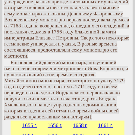
утверждение разных прежде жалованных ему владений,
которые с половины шестого надесять века наипаче
сему монастырю жалованы. Девичьему Флоровскому
Вознесенскому монастырю первая последовала грамота
от 7168 года на возвращение, отшедших его владений, а
последняя седьмая в 1756 году блаженной памяти
императрицы Елизавет Петровны. Сверх того некоторые
гетманские универсалы и указы, В разные времена
состоявшиеся, предоставляли сему монастырю его
маетности.
Богословский девичий монастырь, получивший
начало свое от времени митрополита Иова Борецкого, и
существовавший в сие время в соседстве
Михайловского монастыря, от которого по указу 7179
года отделен стеною, а потом в 1711 году и совсем
переведен в соседство Иорданского, первоначально
получил свои поместья и села от щедроты Богдана
Хмельницкого на щет упраздненных доминиканов,
которых владения сей гетман во время войны своей
раздал все православным монастырям].
1655 г.
1656 г.
1658 г.
1661 г.