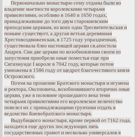
Первоначально монастырю сему отданы были во
владение маетности королевскими четырьмя
привилегиями, особливо в 1640 и 1650 годах,
принадлежавшие до того двум старокиевским
приходским церквам, из коих одна Тресвятительская и
поныне существует, а другая ветхая деревянная
Хрестовоздвиженская, в 1725 году упраздненная,
существовала близ настоящей церкви св.апостола
Андрея. Сии две церкви по возобновлении своем из
запустения приобрели оные поместья еще при
Сигизмунде I короле в 7042 году, которые потом
умножены в 1586 году от щедрот благочестивого князя
Острожского.
Потом на прошение Братского монастыря и игумена
и ректора, Оксеновича, возобновившего вторично оные
церкви, уже в половине прошедшего века теми
четырьмя привилегиями его королевское величество
повелел их с принадлежащими грунтами отдать в
ведомство Киевобратского монастыря.
Выдубицкого монастыря, кроме первой от 7162 года,
находится еще других последующих пять
государственных грамот и несколько универсалов в