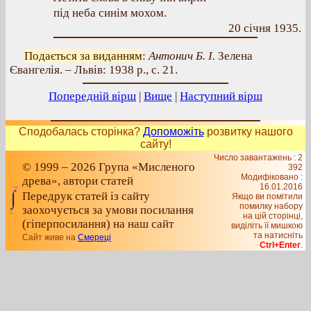
під неба синім мохом.
20 січня 1935.
Подається за виданням
:
Антонич Б. І.
Зелена
Євангелія. – Львів: 1938 р., с. 21.
Попередній вірш
|
Вище
|
Наступний вірш
Сподобалась сторінка?
Допоможіть
розвитку нашого
сайту!
Число завантажень : 2
© 1999 – 2026 Група «Мисленого
392
Модифіковано :
древа», автори статей
16.01.2016
Передрук статей із сайту
Якщо ви помітили
помилку набору
заохочується за умови посилання
на цiй сторiнцi,
(гіперпосилання) на наш сайт
видiлiть її мишкою
та натисніть
Сайт живе на
Смереці
Ctrl+Enter
.