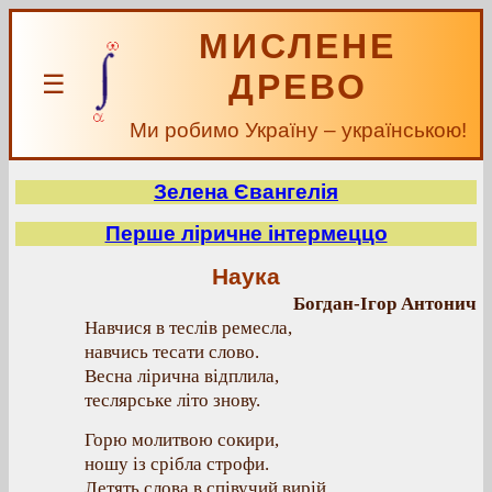
МИСЛЕНЕ
ДРЕВО
☰
Ми робимо Україну – українською!
Зелена Євангелія
Перше ліричне інтермеццо
Наука
Богдан-Ігор Антонич
Навчися в теслів ремесла,
навчись тесати слово.
Весна лірична відплила,
теслярське літо знову.
Горю молитвою сокири,
ношу із срібла строфи.
Летять слова в співучий вирій