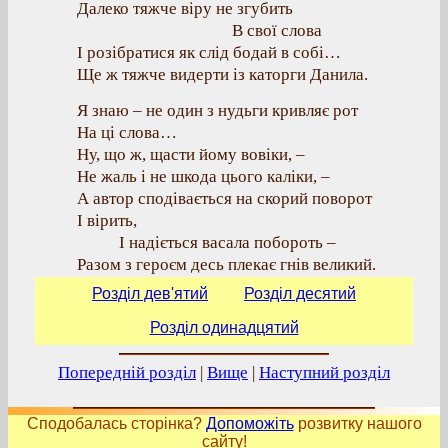
Далеко тяжче віру не згубить
В свої слова
І розібратися як слід бодай в собі…
Ще ж тяжче видерти із каторги Данила.
Я знаю – не один з нудьги кривляє рот
На ці слова…
Ну, що ж, щасти йому вовіки, –
Не жаль і не шкода цього каліки, –
А автор сподівається на скорий поворот
І вірить,
І надіється васала побороть –
Разом з героєм десь плекає гнів великий.
Розділ дев'ятий
Розділ десятий
Розділ одинадцятий
Попередній розділ
|
Вище
|
Наступний розділ
Сподобалась сторінка?
Допоможіть
розвитку нашого
сайту!