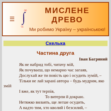
МИСЛЕНЕ
ДРЕВО
☰
Ми робимо Україну – українською!
Скелька
Частина друга
Іван Багряний
Як не набрид тобі, читачу мій,
Як почуваєш, що немарно час загаяв,
Дослухай же ти повість цю і осудить зумій, –
Тільки не лай зарані автора – будь мудрим, яко
змій
І вже, як тут терпів,
То витерпи й докраю.
Нетяжко вилаять, ще легше осудить,
А надто тим, хто кволий і безсилий, –