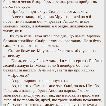
боремося чесно й хоробро, а решта, решта прийде, як
погода по бурі.
– Прийде, – притакнув Сидір, – а все ж таки…
– А все ж таки, – підхопив Мручко, – хотілося б
побачити на власні очі, – правда? Га, що ж, ти ще
молодий, може, й побачиш, а я радію, дивлячись на
таких, як ти.
Ніч була ясна і така якась погідна, що навіть Мручко
балакав спокійно. Сидір не тямив його таким. Це ж було
саме життя, – огонь, не чоловік.
Сказав йому це. Мручкове обличчя всміхнулось по-
дитячому.
– Еге ж, еге… у бою. А так, – і в мене серце є. Люблю
людей і жалую їх. Може, воно й недобре, бо часи
безжалісні настали. А чи не чував ти що про наших?
– Про кого?
– А про старшин, що покинули нас.
– Ах, про тих. Саме погане чув. Одні, як ось Ніс або
Галаган, а навіть добряга Апостол царської ласки
забігають і вислугуються так, що й москаль гіршого на
Україні не творив би, другі, що трохи запізно покаялися,
вибріхуються тепер, як можуть, всю вину на гетьмана