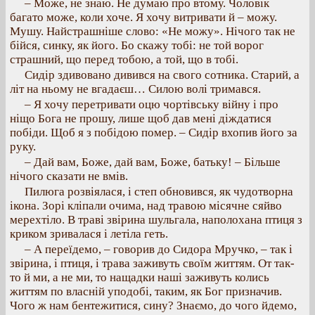
– Може, не знаю. Не думаю про втому. Чоловік
багато може, коли хоче. Я хочу витривати й – можу.
Мушу. Найстрашніше слово: «Не можу». Нічого так не
бійся, синку, як його. Бо скажу тобі: не той ворог
страшний, що перед тобою, а той, що в тобі.
Сидір здивовано дивився на свого сотника. Старий, а
літ на ньому не вгадаєш… Силою волі тримався.
– Я хочу перетривати оцю чортівську війну і про
ніщо Бога не прошу, лише щоб дав мені діждатися
побіди. Щоб я з побідою помер. – Сидір вхопив його за
руку.
– Дай вам, Боже, дай вам, Боже, батьку! – Більше
нічого сказати не вмів.
Пилюга розвіялася, і степ обновився, як чудотворна
ікона. Зорі кліпали очима, над травою місячне сяйво
мерехтіло. В траві звірина шульгала, наполохана птиця з
криком зривалася і летіла геть.
– А переїдемо, – говорив до Сидора Мручко, – так і
звірина, і птиця, і трава заживуть своїм життям. От так-
то й ми, а не ми, то нащадки наші заживуть колись
життям по власній уподобі, таким, як Бог призначив.
Чого ж нам бентежитися, сину? Знаємо, до чого йдемо,