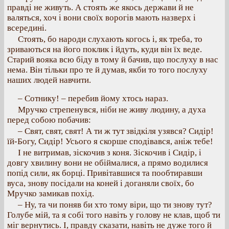
правді не живуть. А стоять же якось держави й не
валяться, хоч і вони своїх ворогів мають назверх і
всередині.
Стоять, бо народи слухають когось і, як треба, то
зриваються на його поклик і йдуть, куди він їх веде.
Старий вояка всю біду в тому й бачив, що послуху в нас
нема. Він тільки про те й думав, якби то того послуху
наших людей навчити.
– Сотнику! – перебив йому хтось нараз.
Мручко стрепенувся, ніби не живу людину, а духа
перед собою побачив:
– Свят, свят, свят! А ти ж тут звідкіля узявся? Сидір!
їй-Богу, Сидір! Усього я скорше сподівався, аніж тебе!
І не витримав, зіскочив з коня. Зіскочив і Сидір, і
довгу хвилину вони не обіймалися, а прямо водилися
попід сили, як борці. Привітавшися та пообтиравши
вуса, знову посідали на коней і доганяли своїх, бо
Мручко замикав похід.
– Ну, та чи поняв би хто тому віри, що ти знову тут?
Голубе мій, та я собі того навіть у голову не клав, щоб ти
міг вернутись. І, правду сказати, навіть не дуже того й