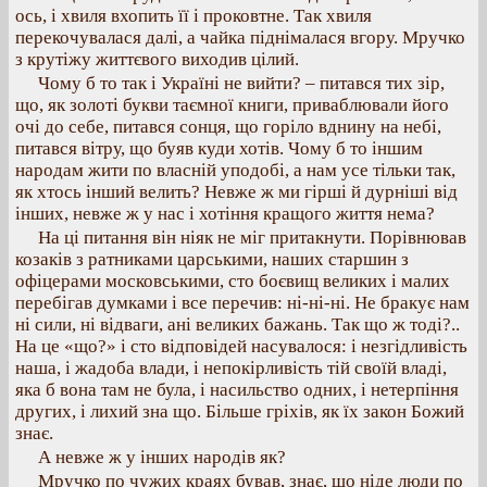
ось, і хвиля вхопить її і проковтне. Так хвиля
перекочувалася далі, а чайка піднімалася вгору. Мручко
з крутіжу життєвого виходив цілий.
Чому б то так і Україні не вийти? – питався тих зір,
що, як золоті букви таємної книги, приваблювали його
очі до себе, питався сонця, що горіло вднину на небі,
питався вітру, що буяв куди хотів. Чому б то іншим
народам жити по власній уподобі, а нам усе тільки так,
як хтось інший велить? Невже ж ми гірші й дурніші від
інших, невже ж у нас і хотіння кращого життя нема?
На ці питання він ніяк не міг притакнути. Порівнював
козаків з ратниками царськими, наших старшин з
офіцерами московськими, сто боєвищ великих і малих
перебігав думками і все перечив: ні-ні-ні. Не бракує нам
ні сили, ні відваги, ані великих бажань. Так що ж тоді?..
На це «що?» і сто відповідей насувалося: і незгідливість
наша, і жадоба влади, і непокірливість тій своїй владі,
яка б вона там не була, і насильство одних, і нетерпіння
других, і лихий зна що. Більше гріхів, як їх закон Божий
знає.
А невже ж у інших народів як?
Мручко по чужих краях бував, знає, що ніде люди по