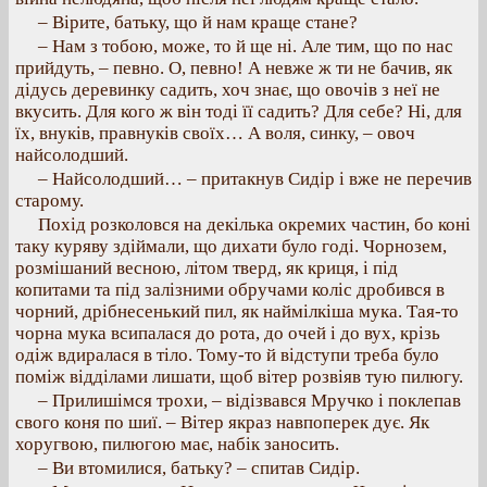
– Вірите, батьку, що й нам краще стане?
– Нам з тобою, може, то й ще ні. Але тим, що по нас
прийдуть, – певно. О, певно! А невже ж ти не бачив, як
дідусь деревинку садить, хоч знає, що овочів з неї не
вкусить. Для кого ж він тоді її садить? Для себе? Ні, для
їх, внуків, правнуків своїх… А воля, синку, – овоч
найсолодший.
– Найсолодший… – притакнув Сидір і вже не перечив
старому.
Похід розколовся на декілька окремих частин, бо коні
таку куряву здіймали, що дихати було годі. Чорнозем,
розмішаний весною, літом тверд, як криця, і під
копитами та під залізними обручами коліс дробився в
чорний, дрібнесенький пил, як наймілкіша мука. Тая-то
чорна мука всипалася до рота, до очей і до вух, крізь
одіж вдиралася в тіло. Тому-то й відступи треба було
поміж відділами лишати, щоб вітер розвіяв тую пилюгу.
– Прилишімся трохи, – відізвався Мручко і поклепав
свого коня по шиї. – Вітер якраз навпоперек дує. Як
хоругвою, пилюгою має, набік заносить.
– Ви втомилися, батьку? – спитав Сидір.