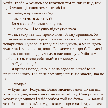
хотів. Треба ж комусь зоставатися там та плекати дітей,
щоб чужинці нашої землі не обсіли.
– Треба, – притакнув Сидір.
– Так тоді чого ж ти тут?
– Бо я козак. За вами заскучав.
– За мною? – і Мручко підкрутив вуса.
– Так заскучав, що прямо гинь. Зі сну зривався, бо
причувалася наша сурма сотенна, ввижалися ви і наше
товариство. Бувало, вітер у лісі зашумить, а мене щось
туди так і тягне: вони, вони. Розказує хто про бої, а мені
совість спокою не дає, чому я вас покинув. Робота мене
не береться, місця собі знайти не можу…
– А Одарка що?
– Я крився перед нею, а вона вдавала, начебто не
помічає нічого. Ви, пане сотнику, навіть не знаєте, яка це
жінка.
– Злюща?
– Куди там! Розумна. Одної місячної ночі, як ми під
хатою сиділи, вона й каже до мене: «Бачу, Сидоре, що ти
козаком уродився і хліборобом тобі не буть». – «Чому б
то ні?» – питаю. «А тому, – каже, – що в хаті ти, як орел