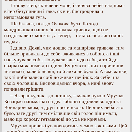
І знову степ, як зелене море, і синява небес над ним і
вітер безупинний і така, як він, бистрокрила й
непогамована туга.
Ще більша, ніж до Очакова була. Бо тоді
мандрівників наших бентежила тривога, щоб не
наздогнали їх москалі, а тепер, – оставалося лиш одно:
нудьга.
І дивно. Деякі, чим довше та мандрівка тривала, тим
більше привикали до себе, зживалися з собою, а інші
наскучували собі. Почували злість до себе, а то й до
сварки між ними доходило. Буцім хто з них спричинив
теє лихо і, коли б не він, то й лиха не було б. А вже жінки,
так ті добиралися собі до живих печінок. За себе й за
своїх чоловіків. Висповідалися вчора, а нині знову
починали грішити.
– Як зранку, так і до останку, – махав рукою Мручко.
Козацькі паньматки на два табори поділилися: одні за
Войнаровським, а другі проти нього. Перших небагато
було, зате другі тим сміливіше свій голос підіймали,
мало що хорому гетьманові до уха не кричали.
Мручко привик був поводитися чемно з жінками. Цей
добрий звичай ще від другої жінки Хмельницького та