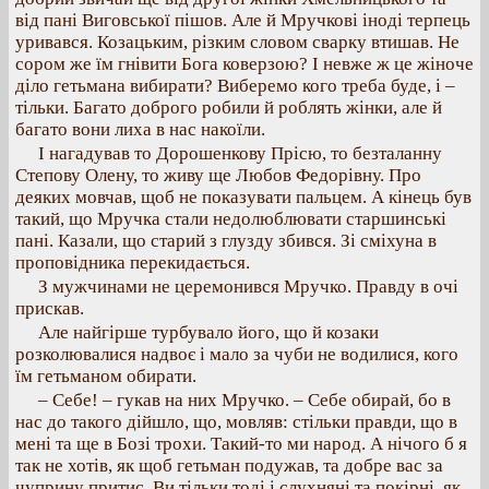
від пані Виговської пішов. Але й Мручкові іноді терпець
уривався. Козацьким, різким словом сварку втишав. Не
сором же їм гнівити Бога коверзою? І невже ж це жіноче
діло гетьмана вибирати? Виберемо кого треба буде, і –
тільки. Багато доброго робили й роблять жінки, але й
багато вони лиха в нас накоїли.
І нагадував то Дорошенкову Прісю, то безталанну
Степову Олену, то живу ще Любов Федорівну. Про
деяких мовчав, щоб не показувати пальцем. А кінець був
такий, що Мручка стали недолюблювати старшинські
пані. Казали, що старий з глузду збився. Зі сміхуна в
проповідника перекидається.
З мужчинами не церемонився Мручко. Правду в очі
прискав.
Але найгірше турбувало його, що й козаки
розколювалися надвоє і мало за чуби не водилися, кого
їм гетьманом обирати.
– Себе! – гукав на них Мручко. – Себе обирай, бо в
нас до такого дійшло, що, мовляв: стільки правди, що в
мені та ще в Бозі трохи. Такий-то ми народ. А нічого б я
так не хотів, як щоб гетьман подужав, та добре вас за
чуприну притис. Ви тільки тоді і слухняні та покірні, як