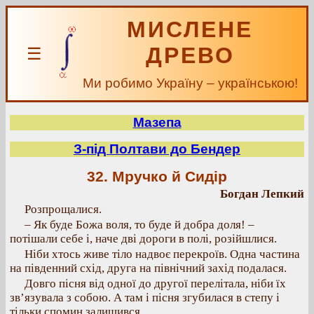
МИСЛЕНЕ
ДРЕВО
☰
Ми робимо Україну – українською!
Мазепа
З-під Полтави до Бендер
32. Мручко й Сидір
Богдан Лепкий
Розпрощалися.
– Як буде Божа воля, то буде й добра доля! –
потішали себе і, наче дві дороги в полі, розійшлися.
Ніби хтось живе тіло надвоє перекроїв. Одна частина
на південний схід, друга на північний захід подалася.
Довго пісня від одної до другої перелітала, ніби їх
зв’язувала з собою. А там і пісня згубилася в степу і
тільки спомин залишився.