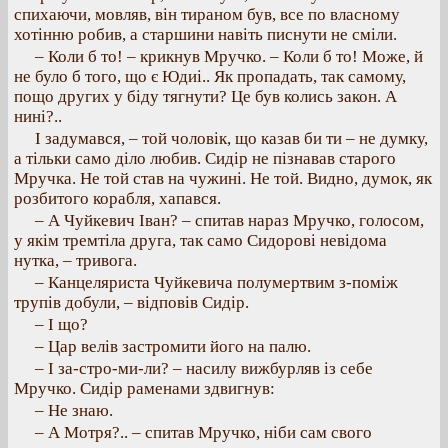
спихаючи, мовляв, він тираном був, все по власному
хотінню робив, а старшини навіть писнути не сміли.
– Коли б то! – крикнув Мручко. – Коли б то! Може, й
не було б того, що є Юдиі.. Як пропадать, так самому,
пощо других у біду тягнути? Це був колись закон. А
нині?..
І задумався, – той чоловік, що казав би ти – не думку,
а тільки само діло любив. Сидір не пізнавав старого
Мручка. Не той став на чужині. Не той. Видно, думок, як
розбитого корабля, хапався.
– А Чуйкевич Іван? – спитав нараз Мручко, голосом,
у якім тремтіла друга, так само Сидорові невідома
нутка, – тривога.
– Канцеляриста Чуйкевича полумертвим з-поміж
трупів добули, – відповів Сидір.
– І що?
– Цар велів застромити його на палю.
– І за-стро-ми-ли? – насилу вижбурляв із себе
Мручко. Сидір раменами здвигнув:
– Не знаю.
– А Мотря?.. – спитав Мручко, ніби сам свого