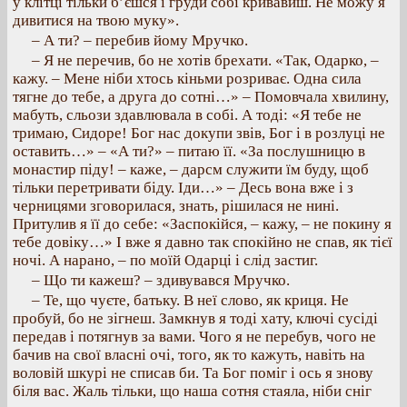
у клітці тільки б’єшся і груди собі кривавиш. Не можу я
дивитися на твою муку».
– А ти? – перебив йому Мручко.
– Я не перечив, бо не хотів брехати. «Так, Одарко, –
кажу. – Мене ніби хтось кіньми розриває. Одна сила
тягне до тебе, а друга до сотні…» – Помовчала хвилину,
мабуть, сльози здавлювала в собі. А тоді: «Я тебе не
тримаю, Сидоре! Бог нас докупи звів, Бог і в розлуці не
оставить…» – «А ти?» – питаю її. «За послушницю в
монастир піду! – каже, – дарсм служити їм буду, щоб
тільки перетривати біду. Іди…» – Десь вона вже і з
черницями зговорилася, знать, рішилася не нині.
Притулив я її до себе: «Заспокійся, – кажу, – не покину я
тебе довіку…» І вже я давно так спокійно не спав, як тієї
ночі. А нарано, – по моїй Одарці і слід застиг.
– Що ти кажеш? – здивувався Мручко.
– Те, що чуєте, батьку. В неї слово, як криця. Не
пробуй, бо не зігнеш. Замкнув я тоді хату, ключі сусіді
передав і потягнув за вами. Чого я не перебув, чого не
бачив на свої власні очі, того, як то кажуть, навіть на
воловій шкурі не списав би. Та Бог поміг і ось я знову
біля вас. Жаль тільки, що наша сотня стаяла, ніби сніг