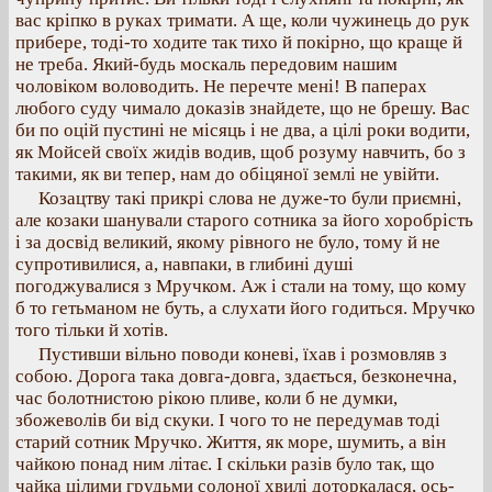
вас кріпко в руках тримати. А ще, коли чужинець до рук
прибере, тоді-то ходите так тихо й покірно, що краще й
не треба. Який-будь москаль передовим нашим
чоловіком воловодить. Не перечте мені! В паперах
любого суду чимало доказів знайдете, що не брешу. Вас
би по оцій пустині не місяць і не два, а цілі роки водити,
як Мойсей своїх жидів водив, щоб розуму навчить, бо з
такими, як ви тепер, нам до обіцяної землі не увійти.
Козацтву такі прикрі слова не дуже-то були приємні,
але козаки шанували старого сотника за його хоробрість
і за досвід великий, якому рівного не було, тому й не
супротивилися, а, навпаки, в глибині душі
погоджувалися з Мручком. Аж і стали на тому, що кому
б то гетьманом не буть, а слухати його годиться. Мручко
того тільки й хотів.
Пустивши вільно поводи коневі, їхав і розмовляв з
собою. Дорога така довга-довга, здається, безконечна,
час болотнистою рікою пливе, коли б не думки,
збожеволів би від скуки. І чого то не передумав тоді
старий сотник Мручко. Життя, як море, шумить, а він
чайкою понад ним літає. І скільки разів було так, що
чайка цілими грудьми солоної хвилі доторкалася, ось-