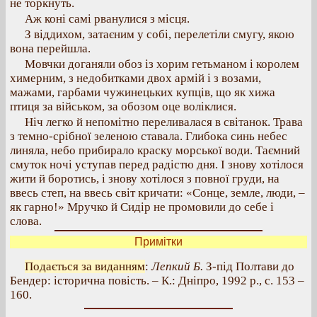
не торкнуть.
Аж коні самі рванулися з місця.
З віддихом, затаєним у собі, перелетіли смугу, якою
вона перейшла.
Мовчки доганяли обоз із хорим гетьманом і королем
химерним, з недобитками двох армій і з возами,
мажами, гарбами чужинецьких купців, що як хижа
птиця за військом, за обозом оце воліклися.
Ніч легко й непомітно переливалася в світанок. Трава
з темно-срібної зеленою ставала. Глибока синь небес
линяла, небо прибирало краску морської води. Таємний
смуток ночі уступав перед радістю дня. І знову хотілося
жити й боротись, і знову хотілося з повної груди, на
ввесь степ, на ввесь світ кричати: «Сонце, земле, люди, –
як гарно!» Мручко й Сидір не промовили до себе і
слова.
Примітки
Подається за виданням
:
Лепкий Б.
З-під Полтави до
Бендер: історична повість. – К.: Дніпро, 1992 р., с. 153 –
160.