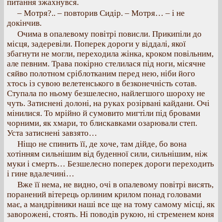
питання зжахнувся.
– Мотря?.. – повторив Сидір. – Мотря… – і не
докінчив.
Очима в опалевому повітрі повисли. Прикипіли до
місця, задеревіли. Поперек дороги у віддалі, якої
збагнути не могли, переходила жінка, кроком повільним,
але певним. Трава покірно стелилася під ноги, місячне
сяйво полотном сріблотканим перед нею, ніби його
хтось із сувою велетенського в безконечність сотав.
Ступала по ньому безшелесно, найлегшого шороху не
чуть. Затиснені долоні, на руках розірвані кайдани. Очі
мінилися. То мрійно й сумовито мигтіли під бровами
чорними, як хмари, то блискавками озарювали степ.
Уста затиснені завзято…
Ніщо не спинить її, де хоче, там дійде, бо вона
хотінням сильнішим від буденної сили, сильнішим, ніж
муки і смерть… Безшелесно поперек дороги переходить
і гине вдалечині…
Вже її нема, не видно, очі в опалевому повітрі висять,
поранений вітерець орлиним крилом понад головами
має, а мандрівники наші все ще на тому самому місці, як
заворожені, стоять. Ні поводів рукою, ні стременем коня