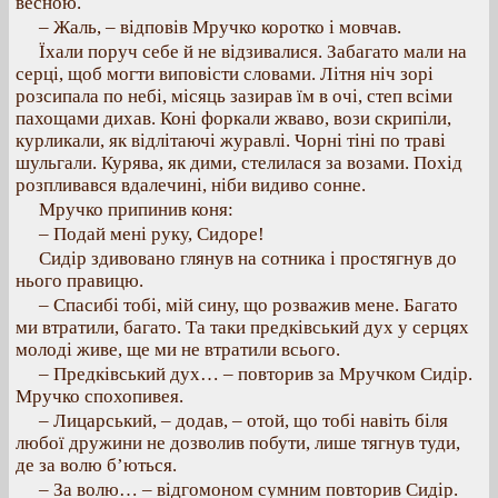
весною.
– Жаль, – відповів Мручко коротко і мовчав.
Їхали поруч себе й не відзивалися. Забагато мали на
серці, щоб могти виповісти словами. Літня ніч зорі
розсипала по небі, місяць зазирав їм в очі, степ всіми
пахощами дихав. Коні форкали жваво, вози скрипіли,
курликали, як відлітаючі журавлі. Чорні тіні по траві
шульгали. Курява, як дими, стелилася за возами. Похід
розпливався вдалечині, ніби видиво сонне.
Мручко припинив коня:
– Подай мені руку, Сидоре!
Сидір здивовано глянув на сотника і простягнув до
нього правицю.
– Спасибі тобі, мій сину, що розважив мене. Багато
ми втратили, багато. Та таки предківський дух у серцях
молоді живе, ще ми не втратили всього.
– Предківський дух… – повторив за Мручком Сидір.
Мручко спохопивея.
– Лицарський, – додав, – отой, що тобі навіть біля
любої дружини не дозволив побути, лише тягнув туди,
де за волю б’ються.
– За волю… – відгомоном сумним повторив Сидір.