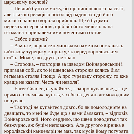
царському послові?
– Певний бути не можу, бо що нині певного на світі,
але з такою реляцією посол від падишаха до його
милості нашого короля прийшов. Ще й буцімто
переказав сераскірові, щоб він його милість пана
гетьмана з приналежними почестями гостив.
– Себто з якими?
– А може, перед гетьманським наметом поставлять
військову турецьку сторожу, як перед королівським
стоїть. Може, що друге, не знаю.
– Сторожа, – повторив за шведом Войнаровський і
пригадав собі, як то й шведська сторожа колись біля
гетьмана стояла і пощо. А про турецьку сторожу, то вже
краще не казати. Честь чи неволя?
– Eurer Gnaden, скупайтеся, – запрошував швед, – це
прямо солоамська купіль, я себе на десять літ молодшим
почуваю.
– Так тоді не купайтеся довго, бо як помолоднієте на
двадцять, то мені не буде що з вами балакати, – відповів
Войнаровський. Його сердило, що швед поводиться так
безжурно, аж буцім неповажно. Але другого вірника в
королівській канцелярії не мав, так мусів йому потурати.