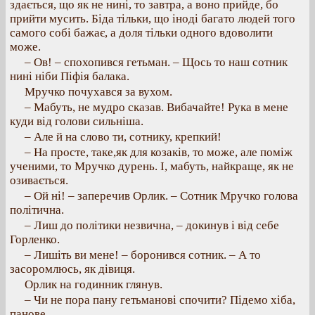
здається, що як не нині, то завтра, а воно прийде, бо
прийти мусить. Біда тільки, що іноді багато людей того
самого собі бажає, а доля тільки одного вдоволити
може.
– Ов! – спохопився гетьман. – Щось то наш сотник
нині ніби Піфія балака.
Мручко почухався за вухом.
– Мабуть, не мудро сказав. Вибачайте! Рука в мене
куди від голови сильніша.
– Але й на слово ти, сотнику, крепкий!
– На просте, таке,як для козаків, то може, але поміж
ученими, то Мручко дурень. І, мабуть, найкраще, як не
озивається.
– Ой ні! – заперечив Орлик. – Сотник Мручко голова
політична.
– Лиш до політики незвична, – докинув і від себе
Горленко.
– Лишіть ви мене! – боронився сотник. – А то
засоромлюсь, як дівиця.
Орлик на годинник глянув.
– Чи не пора пану гетьманові спочити? Підемо хіба,
панове.