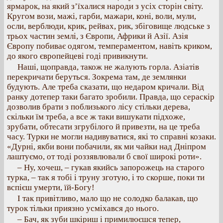
ярмарок, на який з’їхалися народи з усіх сторін світу.
Кругом вози, мажі, гарби, мажари, коні, воли, мули,
осли, верблюди, крик, рейвах, рик, збіговище людське з
трьох частин землі, з Європи, Африки й Азії. Азія
Європу побиває одягом, темпераментом, навіть криком,
до якого європейцеві годі привикнути.
Наші, щоправда, також не жалують горла. Азіатів
перекричати беруться. Зокрема там, де землянки
будують. Але треба сказати, що недаром кричали. Від
ранку дотепер таки багато зробили. Правда, що сераскір
дозволив брати з поблизького лісу стільки дерева,
скільки їм треба, а все ж таки вишукати підхоже,
зрубати, обтесати згрубілого й привезти, на це треба
часу. Турки не могли надивуватися, які то справні козаки.
«Дурні, якби вони побачили, як ми чайки над Дніпром
лаштуємо, от тоді роззявлювали б свої широкі роти».
– Ну, хочеш, – гукав якийсь запорожець на старого
турка, – так я тобі і труну зготую, і то скорше, поки ти
вспієш умерти, їй-Богу!
І так привітливо, мало що не солодко балакав, що
турок тільки приязно усміхався до нього.
– Бач, як зуби шкіриш і примилюєшся тепер,