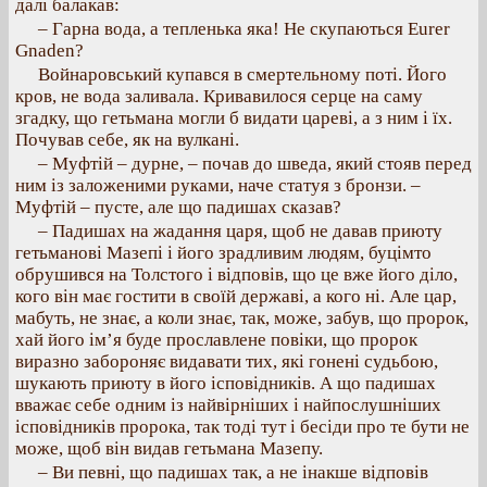
далі балакав:
– Гарна вода, а тепленька яка! Не скупаються Eurer
Gnaden?
Войнаровський купався в смертельному поті. Його
кров, не вода заливала. Кривавилося серце на саму
згадку, що гетьмана могли б видати цареві, а з ним і їх.
Почував себе, як на вулкані.
– Муфтій – дурне, – почав до шведа, який стояв перед
ним із заложеними руками, наче статуя з бронзи. –
Муфтій – пусте, але що падишах сказав?
– Падишах на жадання царя, щоб не давав приюту
гетьманові Мазепі і його зрадливим людям, буцімто
обрушився на Толстого і відповів, що це вже його діло,
кого він має гостити в своїй державі, а кого ні. Але цар,
мабуть, не знає, а коли знає, так, може, забув, що пророк,
хай його ім’я буде прославлене повіки, що пророк
виразно забороняє видавати тих, які гонені судьбою,
шукають приюту в його ісповідників. А що падишах
вважає себе одним із найвірніших і найпослушніших
ісповідників пророка, так тоді тут і бесіди про те бути не
може, щоб він видав гетьмана Мазепу.
– Ви певні, що падишах так, а не інакше відповів