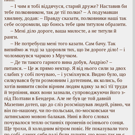
– І чим я тобі віддячуся, старий друже? Наставив би
тебе полковником, так де тії полки? – А подумавши
хвилину, додав: – Правду сказати, полковники наші так
себе осоромили, що боюсь тебе цим титулом образити.
– Мені діло дороге, ваша милосте, а не титули й
ранги.
– Не потребуєш мені того казати. Сам бачу. Так
випиймо ж тоді за здоровля тих, що їм дороге діло! – і
чоломкнувся чаркою з Мручком.
– Де ти такого гарного вина добув, Андрію? –
питався. – Це ж прямо нектар. Я від нього сили за двох
слабих у собі почуваю, – і усміхнувся. Видно було, що
силкувався бути розмовним і дотепним, як колись, бо
хотів виявити своїм вірним людям вдяку за всі тії труди
й терпіння, яких вони зазнали, супроводжуючи його з-
під Полтави в Бендери. Але не був це той давній
Мазепин дотеп, що до сліз розсмішував людей, рівно, чи
він по-нашому, чи по-польськи, по-московськи чи
латинською мовою балакав. Нині в його словах
почувалося тепло останніх променів осіннього сонця.
Ще трохи, й холодним вітром повіє. Не показували того
по собі, самих себе раді були дурити, що воно так не є,