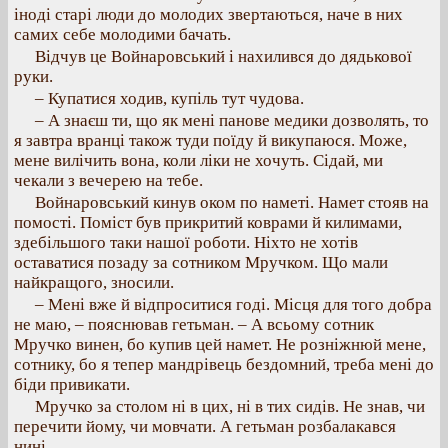
іноді старі люди до молодих звертаються, наче в них
самих себе молодими бачать.
Відчув це Войнаровський і нахилився до дядькової
руки.
– Купатися ходив, купіль тут чудова.
– А знаєш ти, що як мені панове медики дозволять, то
я завтра вранці також туди поїду й викупаюся. Може,
мене вилічить вона, коли ліки не хочуть. Сідай, ми
чекали з вечерею на тебе.
Войнаровський кинув оком по наметі. Намет стояв на
помості. Поміст був прикритий коврами й килимами,
здебільшого таки нашої роботи. Ніхто не хотів
оставатися позаду за сотником Мручком. Що мали
найкращого, зносили.
– Мені вже й відпроситися годі. Місця для того добра
не маю, – пояснював гетьман. – А всьому сотник
Мручко винен, бо купив цей намет. Не розніжнюй мене,
сотнику, бо я тепер мандрівець бездомний, треба мені до
біди привикати.
Мручко за столом ні в цих, ні в тих сидів. Не знав, чи
перечити йому, чи мовчати. А гетьман розбалакався
нині.