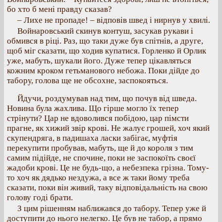
бо хто б мені правду сказав?
– Лихе не пропаде! – відповів швед і нирнув у хвилі.
Войнаровський скинув контуш, засукав рукави і
обмився в ріці. Раз, що таки дуже був спітнів, а друге,
щоб міг сказати, що ходив купатися. Горленко й Орлик
уже, мабуть, шукали його. Дуже тепер цікавляться
кожним кроком гетьманового небожа. Поки дійде до
табору, голова ще не обсохне, заспокояться.
Йдучи, роздумував над тим, що почув від шведа.
Новина була жахлива. Що гірше могло їх тепер
стрінути? Цар не вдоволився побідою, цар пімсти
прагне, як хижий звір крові. Не жалує грошей, хоч який
скупендряга, в падишаха ласки забігає, муфтія
перекупити пробував, мабуть, ще й до короля з тим
самим підійде, не спочине, поки не заспокоїть своєї
жадоби крові. Це не будь-що, а небезпека грізна. Тому-
то хоч як дядько нездужа, а все ж таки йому треба
сказати, поки він живий, таку відповідальність на свою
голову годі брати.
З цим рішенням наближався до табору. Тепер уже й
доступити до нього нелегко. Це був не табор, а прямо