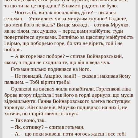
та що ти на це порадиш? В наметі радості не було.
– Чого ж бо ви так посоловіли, діти? – питався
гетьман. – Утомилися чи за минулим скучно? Гадаєте,
що мені його не жаль? Ви ще молоді, – сотник Мручко,
як не тілом, так душею, – перед вами майбутнє, туди
повертайтеся думками. Випиймо за щасливу майбутність
і вірмо, що поборемо горе, бо хто не вірить, той і не
поборе.
– А як горе нас поборе? – спитав Войнаровський,
якому з гадки не сходило те, що від шведа чув.
Гетьман пильно подивився на його.
– Не покидай, Андрію, надії! – сказав і накивав йому
пальцем. – Тобі вірити треба!
Орликові на висках жили понабігали, Горленкові ліва
брова вгору підлізла і так його в горлі дернуло, що мусів
відкашльнути. Ганна Войнаровського злегка поступцем
торкнула. Він спаленів. Мручко подивився на них і, не
хотячи, по старій звичці зітхнув:
– Так воно, так.
– Як, сотнику? – спитав гетьман.
– А, – що поки живеш, поти чогось ждеш і все тобі