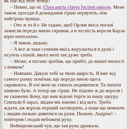
як оце від тебе тепер?
– Певно, що ні.
Clara pacta claros faciunt amicos
. Мене
також здогади й дожидання гірше нервують, ніж
найгірша правда.
– Ото ж то й є. Не гадаю, щоб Орлик якісь погані
замисли передо мною скривав, а в чесність короля Карла
вірю непохитно.
– Я також, дядьку.
– А все ж таки сумніви якісь ворушаться в душі і
псують спокій, якого мені так дуже треба.
– Може, я погано зробив, що прибіг, до вашої милості
з язиком?
– Навпаки. Дякую тобі за твою щирість. Я вже від
самого ранку помічав, що передо мною щось
скриваюгь. В очі мені не сміють подивитися. Та питати
ніяково було. А тепер ще гірше. Не підемо ж до короля і
не скажемо йому, що нам відомі торги за нашу шкуру.
Спитали б зараз, звідки ми знаємо і від кого. Треба
ждати, аж король перший заговорить, а поки що мовчати
і людям пильно дивитися на руки. Пильно, Андрію! –
повторив і подав небожеві руку.
Войнаровський чув, що тая рука дрижала.