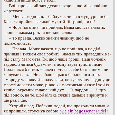
якщо він вище пояса в воді.
Войнаровський завидував шведові, що міг спокійно
жартувати:
– Мені, – відповів, – байдуже, чи ви в мундурі, чи без.
Кажіть, прийняв великий муфтій тії гроші, чи ні?
– Чорт його зна, чи прийняв. Ваша милість знають,
гроші – лакома річ, та ще такі великі.
– То правда. Важко знайти людину, щоб не
полакомилась.
– Правда! Може казати, що не прийняв, а на ділі
прийняв і тихцем своє робить. Знаємо тих праведників з-
під стягу Магомета. Їм, щоб лише гроші. Наш чоловік
задовольниться будь-чим, а йому зараз триста тисяч.
Подавився б ними, – швед почував себе безпечним і не
жалував слів. – Не люблю я цього баранячого лою,
смороду часнику й запаху кави, це культурну людину до
млості довести може, рівно як московський квас і той їх
якийсь окремий кацапський дух… О, пардон!.. – і щез
під водою, на те, щоб кілька сяжнів дальше виринути й
ще раз, і ще.
Хитрий швед. Побачив людей, що проходили мимо, а
як пройшли, струснув собою,
wie ein begossener Pudel
і