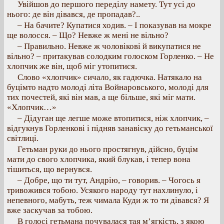
Увійшов до першого переділу намету. Тут усі до
нього: де він дівався, де пропадав?..
– На бачите? Купатися ходив. – І показував на мокре
ще волосся. – Що? Невже ж мені не вільно?
– Правильно. Невже ж чоловікові й викупатися не
вільно? – притакував солодким голоском Горленко. – Не
хлопчик же він, щоб міг утопитися.
Слово «хлопчик» сичало, як гадючка. Натякало на
буцімто надто молоді літа Войнаровського, молоді для
тих почестей, які він мав, а ще більше, які міг мати.
«Хлопчик…»
– Дідуган ще легше може втопитися, ніж хлопчик, –
відгукнув Горленкові і підняв занавіску до гетьманської
світлиці.
Гетьман руки до нього простягнув, дійсно, буцім
мати до свого хлопчика, який блукав, і тепер вона
тішиться, що вернувся.
– Добре, що ти тут, Андрію, – говорив. – Чогось я
тривожився тобою. Усякого народу тут нахлинуло, і
непевного, мабуть, теж чимала Куди ж то ти дівався? Я
вже заскучав за тобою.
В голосі гетьмана почувалася тая м’ягкість, з якою