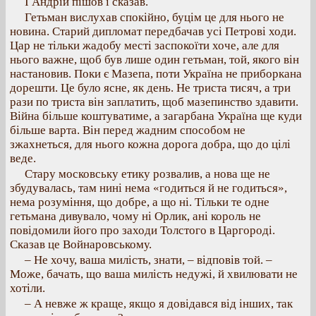
І Андрій пішов і сказав.
Гетьман вислухав спокійно, буцім це для нього не
новина. Старий дипломат передбачав усі Петрові ходи.
Цар не тільки жадобу месті заспокоїти хоче, але для
нього важне, щоб був лише один гетьман, той, якого він
настановив. Поки є Мазепа, поти Україна не приборкана
дорешти. Це було ясне, як день. Не триста тисяч, а три
рази по триста він заплатить, щоб мазепинство здавити.
Війна більше коштуватиме, а загарбана Україна ще куди
більше варта. Він перед жадним способом не
зжахнеться, для нього кожна дорога добра, що до цілі
веде.
Стару московську етику розвалив, а нова ще не
збудувалась, там нині нема «годиться й не годиться»,
нема розуміння, що добре, а що ні. Тільки те одне
гетьмана дивувало, чому ні Орлик, ані король не
повідомили його про заходи Толстого в Царгороді.
Сказав це Войнаровському.
– Не хочу, ваша милість, знати, – відповів той. –
Може, бачать, що ваша милість недужі, й хвилювати не
хотіли.
– А невже ж краще, якщо я довідався від інших, так