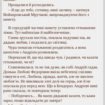
Прощалися й розходились.
– Я ще до тебе, сотнику, нині загляну, – шепнув
Войнаровський Мручкові, випроваджуючи його з
намету.
В середущій частині намету уставлено гетьманове
ліжко. Тут найтихіше й найбезпечніше.
Ганна зрухала постіль, поклала подушки так, як
дядько любив, і подалася до світлиці.
Чура помагав гетьманові роздягатися, а вона
шепотом з Андрієм розмовляла.
Переказав їй, що від шведа чув, і радився, чи казати
гетьманові, чи ні?
Схвилювалася, та не так дуже, як собі Андрій гадав.
Донька Любові Федорівни вміла небезпеці сміливо
глянути в очі. Любила, правда, життя, але не кволою
любов’ю. Не викликала злої долі на герць, але й не
опускала рук перед нею. Що в Бендерах Андрієві нині
рано сказала, те повторила тепер:
– Поборемось… Як маєш дядькові казати, то кажи
зараз, пощо відкладати до завтра?