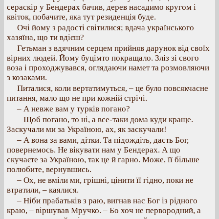
сераскір у Бендерах бачив, дерев насадимо кругом і
квіток, побачите, яка тут резиденція буде.
Очі йому з радості світилися; вдача українського
хазяїна, що ти вдієш?
Гетьман з вдячним серцем прийняв дарунок від своїх
вірних людей. Йому буцімто покращало. Зліз зі свого
воза і проходжувався, оглядаючи намет та розмовляючи
з козаками.
Питалися, коли вертатимуться, – це було повсякчасне
питання, мало що не при кожній стрічі.
– А невже вам у турків погано?
– Щоб погано, то ні, а все-таки дома куди краще.
Заскучали ми за Україною, ах, як заскучали!
– А вона за вами, дітки. Та підождіть, дасть Бог,
повернемось. Не вікувати нам у Бендерах. А що
скучаєте за Україною, так це й гарно. Може, її більше
полюбите, вернувшись.
– Ох, не вміли ми, грішні, цінити її гідно, поки не
втратили, – каялися.
– Ніби прабатьків з раю, вигнав нас Бог із рідного
краю, – віршував Мручко. – Бо хоч не первородний, а