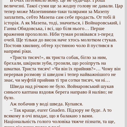
В очах потемніло йому. Це не будь-що. Гроші
величезні. Такої суми ще за жодну голову не давали. Цар
тепер може Мазепиними-таки талярами за Мазепу
заплатить, себто Мазепа сам себе продасть. От тобі й
історія. А як Мазепа, тоді, значиться, і Войнаровський, і
Ганна Обидовська, і всі, що біля нього… Перше
враження прохололо. Ніби туман розвівався з-перед
очей. Ще тільки до висок наче хтось молотком стукав.
Постояв хвилину, обтер хустиною чоло й пустився в
напрямі ріки.
«Триста тисяч!», як триста собак, бігло за ним,
брехали, шкірили зуби, грозили, що розіпруть на
шматки. Триста тисяч! «Чи він їх прийняв?»… Чому він
перервав розмову зі шведом і тепер найважнішого не
знає, чи муфтій прийняв ті три сотки тисяч, чи ні…
Шведа над річкою не було. Войнаровський шукав
синього каптана вздовж берега направо й наліво; не
було.
Аж побачив у воді шведа. Купався.
– Так краще, eurer Gnaden. Підзору не буде. А то
всякому в очі впадає, що я балакаю з вами.
Національність голого чоловіка тяжче пізнати, та ще,