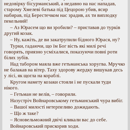
недовірку бісурманський, а недавно на нас нападав,
старому Хмелеві батька під Цецорою убив, ясир
набирав, під Берестечком нас зрадив, ах ти виплодку
пекельний!
– Аз Юрасем що ви зробили? – приставав до турків
другий козак.
– Ну, кажіть, де ви закатрупили бідного Юрася, ну?
Турки, гадаючи, що їм Бог вість які милі речі
говорять, приязно усміхалися, показуючи повні роти
білих зубів.
Над табором маяла вже гетьманська хоругва. Мручко
не балакав на вітер. Таху здорову жердку вишукав десь
у лісі, як щогла на кораблі.
Кругом намету козаки стояли і не пускали туди
нікого.
– Гетьман не велів, – говорили.
Назустріч Войнаровському гетьманський чура вибіг.
– Вашої милості нетерпеливо дожидають.
– Що ж таке?
– Ясновельможний двічі кликали вас до себе.
Войнаровський прискорив ходи.