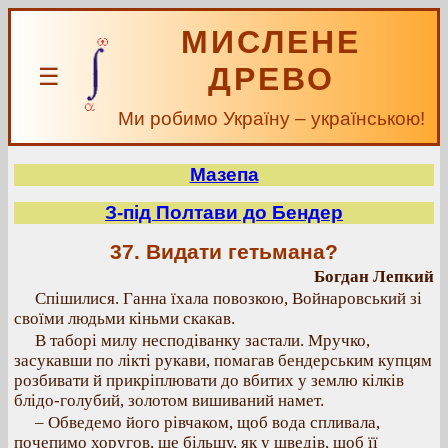
МИСЛЕНЕ
ДРЕВО
☰
Ми робимо Україну – українською!
Мазепа
З-під Полтави до Бендер
37. Видати гетьмана?
Богдан Лепкий
Спішилися. Ганна їхала повозкою, Войнаровський зі
своїми людьми кіньми скакав.
В таборі милу несподіванку застали. Мручко,
засукавши по лікті рукави, помагав бендерським купцям
розбивати й прикріплювати до вбитих у землю кілків
блідо-голубий, золотом вишиваний намет.
– Обведемо його рівчаком, щоб вода спливала,
почепимо хоругов, ще більшу, як у шведів, щоб її