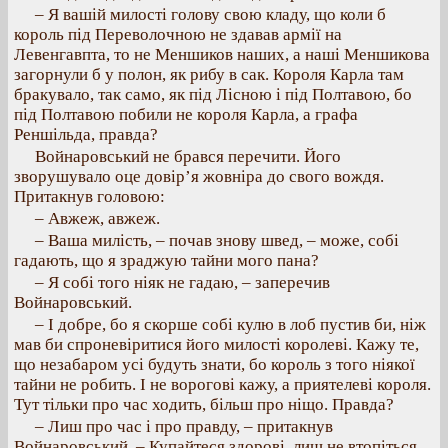
– Я вашій милості голову свою кладу, що коли б
король під Переволочною не здавав армії на
Левенгавпта, то не Меншиков наших, а наші Меншикова
загорнули б у полон, як рибу в сак. Короля Карла там
бракувало, так само, як під Лісною і під Полтавою, бо
під Полтавою побили не короля Карла, а графа
Реншільда, правда?
Войнаровський не брався перечити. Його
зворушувало оце довір’я жовніра до свого вождя.
Притакнув головою:
– Авжеж, авжеж.
– Ваша милість, – почав знову швед, – може, собі
гадають, що я зраджую тайни мого пана?
– Я собі того ніяк не гадаю, – заперечив
Войнаровський.
– І добре, бо я скорше собі кулю в лоб пустив би, ніж
мав би спроневіритися його милості королеві. Кажу те,
що незабаром усі будуть знати, бо король з того ніякої
тайни не робить. І не ворогові кажу, а приятелеві короля.
Тут тільки про час ходить, більш про ніщо. Правда?
– Лиш про час і про правду, – притакнув
Войнаровський. – Купайтеся здорові, лиш не втопіться,