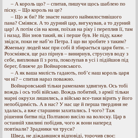
– А король що? – спитав, пишучи щось шаблею по
піску. – Що король на це?
– Що ж би? Не знаєте нашого наймилостивішого
пана? Сміявся. А то дурний цар, вигукував, а то дурний
цар! А потім сів на коня, поїхав на ріку і переплив її, там
і назад. Він знов такий, як і перше був. Не піду, каже
звідси, поки не наб’ю Петра. І що ви зробите з таким?
Жменьку людей має при собі й збирається царя бити. –
Розсміявся, ще раз пірнув – винирнув, струснув воду з
себе, виплював її з рота, поколупав в усі і підійшов під
берег, ближче до Войнаровського.
– А як ваша милість гадають, поб’є наш король царя
чи ні? – спитав нараз поважно.
Войнаровський тільки раменами здвигнув. Ось тобі
вождь і ось тобі військо. Вождь побитий, з армії тільки
марні окрухи лишились, а військо все-таки вірить у його
непобідимість. А в нас? У нас ще й перша твердиня не
здалась, а вже старшини захитались. І чого? Таж
рішення битви під Полтавою висіло на волоску. Цар в
останній хвилині побідив, чого ж вони наперед
повтікали? Зрадники чи труси?
Швед, не діждавшися відповіді, торочив своє: