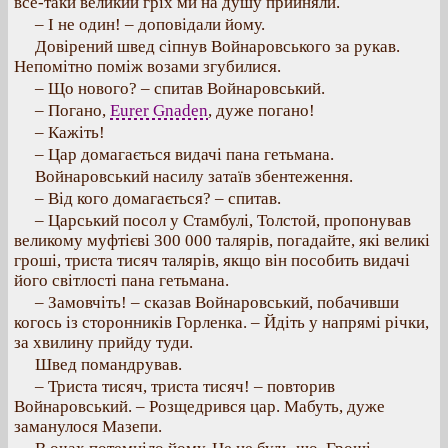
все-таки великий гріх ми на душу прийняли.
– І не один! – доповідали йому.
Довірений швед сіпнув Войнаровського за рукав.
Непомітно поміж возами згубилися.
– Що нового? – спитав Войнаровський.
– Погано,
Eurer Gnaden
, дуже погано!
– Кажіть!
– Цар домагається видачі пана гетьмана.
Войнаровський насилу затаїв збентеження.
– Від кого домагається? – спитав.
– Царський посол у Стамбулі, Толстой, пропонував
великому муфтієві 300 000 талярів, погадайте, які великі
гроші, триста тисяч талярів, якщо він пособить видачі
його світлості пана гетьмана.
– Замовчіть! – сказав Войнаровський, побачивши
когось із сторонників Горленка. – Йдіть у напрямі річки,
за хвилину прийду туди.
Швед помандрував.
– Триста тисяч, триста тисяч! – повторив
Войнаровський. – Розщедрився цар. Мабуть, дуже
заманулося Мазепи.