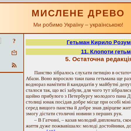
МИСЛЕНЕ ДРЕВО
Ми робимо Україну – українською!
?
Гетьман Кирило Розу
11. Клопоти геть
5. Остаточна редакція
Панство зібралось слухати петицію в остаточн
Абази. Воно впросило таки пана гетьмана ще раз
воднораз намітити й кандидатів у майбутні депу
сталося так, що всі забули, для чого тут зібралис
щойно прибулого з Петербургу молодого пана 
столиці юнак посідав добре місце при особі мін
серед вищого панства й добре знав двірцеве жи
змогу дістати столичні новини з перших рук.
– В Гатчині, – казав молодий дипломата, ско
життя дуже пожвавішало: молоді достойники, до