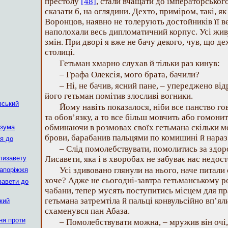
престолу
[48]
, стали вчащати до імператорського 
сказати б, на оглядини. Дехто, приміром, такі, 
Воронцов, наявно не толерують достойників її вел
наполохали весь дипломатичний корпус. Усі живу
змін. При дворі я вже не бачу декого, чув, що дех
столиці.
Гетьман хмарно слухав й тільки раз кинув:
– Графа Олексія, мого брата, бачили?
– Ні, не бачив, ясний пане, – упереджено ві
його гетьман помітив злосливі вогники.
вський
Йому навіть показалося, ніби все панство го
та обов’язку, а то все більш мовчить або гомони
обминаючи в розмовах своїх гетьмана скільки м
озума
брови, барабанив пальцями по комишині й нараз
ся до
– Слід помолебствувати, помолитись за здор
Єлизавету
Лисавети, яка і в хворобах не забуває нас недос
Усі здивовано глянули на нього, наче питали
Запоріжжя
хоче? Адже не сьогодні-завтра гетьманському р
завети до
чабани, тепер мусять поступитись місцем для пр
гетьмана затремтіла й пальці конвульсійно вп’
кий
схаменувся пан Абаза.
ня проти
– Помолебствувати можна, – мружив він очі,