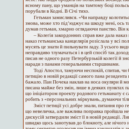
ясному пану, що уманців на тамтому боці польсь
порубали в Кодні. В Січі тихо.
Гетьман замислився. «Чи направду колотиться
змова, може хто під’юджує на шкоду мені, ось та
думав гетьман, хмарно оглядаючи панство. Він к
– Колегія закордонних справ вже дала наказ 
наказ гетьманська канцелярія розіслала у всі п
мусять це знати й пильнувати ладу. З усього вид
неправдиво тлумачаться і в цей спосіб так доход
писав не одного разу Петербурзькій колегії й зн
наради з панами генеральними старшинами.
Тоді Апостол, тамуючи неспокій, спитав, чи
петицію в новій редакції самого пана резидента
бажало. Пан Почека наклав на носа окуляри й мо
писана майже без змін, лише в деяких пунктах па
що ініціатором проекту родового гетьманату є са
робить з «персональних міркувань, думаючи тіл
Зміст петиції усі добре знали, питання про г
що невеличка, але важлива поправка пройшла н
дискусій затвердили зміст її в новій редакції. Л
швидко щось занотував до блокноту, але нічого н
тому секретар оголосив ще імена кандидатів у де