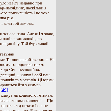
уло навіть недавно при
ар-наслідник, наскільки я
ого прихильність і не хоче
нна річ.
і коли той замовк,
 ясного пана. Але ж і я знаю,
 панів полковників, по
 дисципліну. Той бурхливий
 гетьман.
азав Трощинський твердо. – На
вному городовики тяжко
х до Січі, неспокійно.
лавщині, – кинув і собі пан
 поляків та москалів. Ці юрми
бираються йти з якимсь
о
[49]
.
 глянув на кошового гетьман.
знизав плечима кошовий. – Що
про те слід питати їх, а не
, – не моє діло. Я вже писав