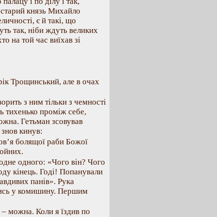
палацу і по ділу і так,
як старий князь Михайло
ичності, є й такі, що
ть так, ніби ждуть великих
то на той час виїхав зі
дрік Трощинський, але в очах
ворить з ним тільки з чемності
ть тихенько проміж себе,
ожна. Гетьман зсовував
 знов кинув:
ов’я болящої раби Божої
тойних.
 одне одного: «Чого він? Чого
оду кінець. Годі! Попанували
авдивих панів». Рука
ялись у комишину. Першим
 – можна. Коли я їздив по