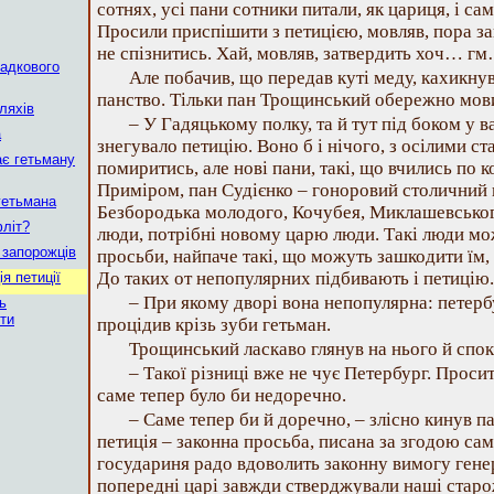
сотнях, усі пани сотники питали, як цариця, і са
Просили приспішити з петицією, мовляв, пора за
не спізнитись. Хай, мовляв, затвердить хоч… г
падкового
Але побачив, що передав куті меду, кахикнув
панство. Тільки пан Трощинський обережно мов
ляхів
– У Гадяцькому полку, та й тут під боком у в
а
знегувало петицію. Воно б і нічого, з осілими 
ає гетьману
помиритись, але нові пани, такі, що вчились по к
Приміром, пан Судієнко – гоноровий столичний 
 гетьмана
Безбородька молодого, Кочубея, Миклашевського
фліт?
люди, потрібні новому царю люди. Такі люди мож
і запорожців
просьби, найпаче такі, що можуть зашкодити їм,
До таких от непопулярних підбивають і петицію.
я петиції
– При якому дворі вона непопулярна: петер
ь
ти
процідив крізь зуби гетьман.
Трощинський ласкаво глянув на нього й спок
– Такої різниці вже не чує Петербург. Проси
саме тепер було би недоречно.
– Саме тепер би й доречно, – злісно кинув п
петиція – законна просьба, писана за згодою сам
государиня радо вдоволить законну вимогу гене
попередні царі завжди стверджували наші старож