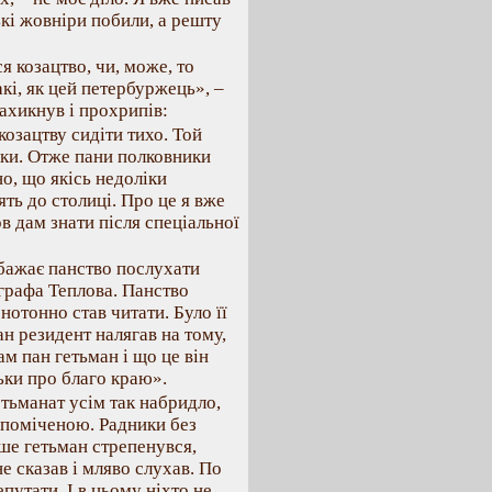
кі жовніри побили, а решту
 козацтво, чи, може, то
кі, як цей петербуржець», –
ахикнув і прохрипів:
козацтву сидіти тихо. Той
олки. Отже пани полковники
но, що якісь недоліки
ять до столиці. Про це я вже
ов дам знати після спеціальної
 бажає панство послухати
 графа Теплова. Панство
нотонно став читати. Було її
н резидент налягав на тому,
м пан гетьман і що це він
ьки про благо краю».
етьманат усім так набридло,
епоміченою. Радники без
ише гетьман стрепенувся,
е сказав і мляво слухав. По
путати. І в цьому ніхто не