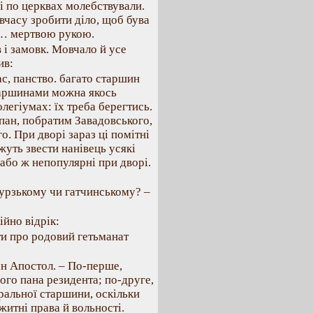
мі по церквах молебствували.
вчасу зробити діло, щоб бува
м… мертвою рукою.
 і замовк. Мовчало й усе
ив:
ас, панство. багато старшин
старшинами можна якось
олегіумах: їх треба берегтись.
пан, побратим Завадовського,
. При дворі зараз ці помітні
уть звести нанівець усякі
 або ж непопулярні при дворі.
бурзькому чи гатчинському? –
ійно відрік:
ти про родовий гетьманат
ан Апостол. – По-перше,
ого пана резидента; по-друге,
ральної старшини, оскільки
итні права й вольності.