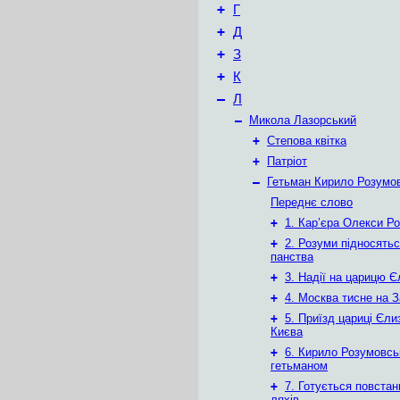
+
Г
+
Д
+
З
+
К
–
Л
–
Микола Лазорський
+
Степова квітка
+
Патріот
–
Гетьман Кирило Розумо
Переднє слово
+
1. Кар’єра Олекси Р
+
2. Розуми підносять
панства
+
3. Надії на царицю 
+
4. Москва тисне на 
+
5. Приїзд цариці Єли
Києва
+
6. Кирило Розумовсь
гетьманом
+
7. Готується повстан
ляхів