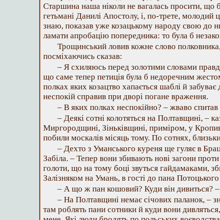
Старшина наша ніколи не вагалась просити, що б
гетьмані Данилі Апостолу, і, по-трете, молодий ц
знаю, показав уже козацькому народу свою до нь
ламати апробацію попередника: то була б незако
Трощинський ловив кожне слово полковника, 
посміхаючись сказав:
– Я схиляюсь перед золотими словами правди
що саме тепер петиція була б недоречним жестом
полках яких козацтво хапається шаблі й забуває
неспокій справив при дворі погане враження.
– В яких полках неспокійно? – жваво спитав
– Деякі сотні колотяться на Полтавщині, – к
Миргородщині, Зіньківщині, приміром, у Кропи
побили москалів місяць тому. По сотнях, близьки
– Дехто з Уманського куреня ще гуляє в Брац
Забіла. – Тепер вони збивають нові загони проти
голоти, що на тому боці звуться гайдамаками, з
Залізняком на Умань, в гості до пана Потоцьког
– А що ж пан кошовий? Куди він дивиться? –
– На Полтавщині немає січових паланок, – 
там роблять пани сотники й куди вони дивляться, 
мене. Які люди бродять по польських воєводствах