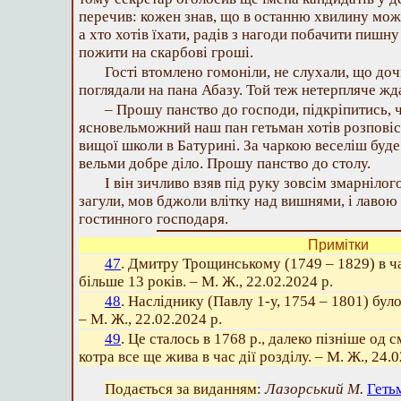
перечив: кожен знав, що в останню хвилину можн
а хто хотів їхати, радів з нагоди побачити пишну
пожити на скарбові гроші.
Гості втомлено гомоніли, не слухали, що доч
поглядали на пана Абазу. Той теж нетерпляче жда
– Прошу панство до господи, підкріпитись, ч
ясновельможний наш пан гетьман хотів розпові
вищої школи в Батурині. За чаркою веселіш буде
вельми добре діло. Прошу панство до столу.
І він зичливо взяв під руку зовсім змарніло
загули, мов бджоли влітку над вишнями, і лаво
гостинного господаря.
Примітки
47
. Дмитру Трощинському (1749 – 1829) в ча
більше 13 років. – М. Ж., 22.02.2024 р.
48
. Насліднику (Павлу 1-у, 1754 – 1801) було
– М. Ж., 22.02.2024 р.
49
. Це сталось в 1768 р., далеко пізніше од 
котра все ще жива в час дії розділу. – М. Ж., 24.0
Подається за виданням
:
Лазорський М.
Геть