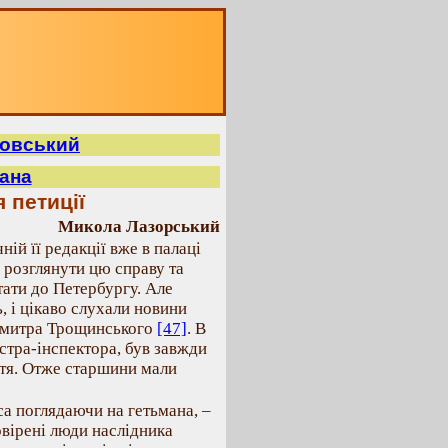
мовський
мана
 петиції
Микола Лазорський
ій її редакції вже в палаці
 розглянути цю справу та
тати до Петербургу. Але
ь, і цікаво слухали новини
Дмитра Трощинського
[47]
. В
істра-інспектора, був завжди
ття. Отже старшини мали
са поглядаючи на гетьмана, –
вірені люди наслідника