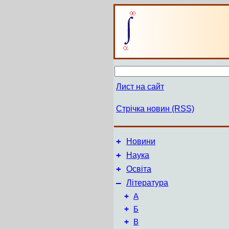
Лист на сайт
Стрічка новин (RSS)
+
Новини
+
Наука
+
Освіта
–
Література
+
А
+
Б
+
В