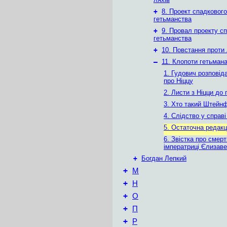
+
8. Проект спадкового
гетьманства
+
9. Провал проекту с
гетьманства
+
10. Повстання проти 
–
11. Клопоти гетьман
1. Гудович розповід
про Ніццу
2. Листи з Ніцци до
3. Хто такий Штейн
4. Слідство у справ
5. Остаточна редакці
6. Звістка про смерт
імператриці Єлизаве
+
Богдан Лепкий
+
М
+
Н
+
О
+
П
+
Р