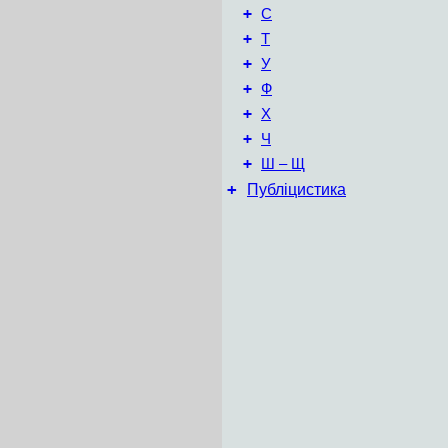
+
С
+
Т
+
У
+
Ф
+
Х
+
Ч
+
Ш – Щ
+
Публіцистика