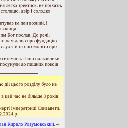
а легко зректись, не поїхати,
 столицю, двір і солодко
итував їм пан возний, і
в кінця.
им Бог послав. До речі,
сти нам дещо про фундацію
 слухати та погомоніти про
го гетьмана. Пани полковники
ю посунули до пишних покоїв
с дії цього розділу було не
 в цей час не більше 8 років.
смерті імператриці Єлизавети,
2.2024 р.
ман Кирило Розумовський
. –