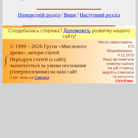
Попередній розділ
|
Вище
|
Наступний розділ
Сподобалась сторінка?
Допоможіть
розвитку нашого
сайту!
Число завантажень :
© 1999 – 2026 Група «Мисленого
370
Модифіковано :
древа», автори статей
4.11.2025
Передрук статей із сайту
Якщо ви помітили
помилку набору
заохочується за умови посилання
на цiй сторiнцi,
(гіперпосилання) на наш сайт
видiлiть її мишкою
та натисніть
Сайт живе на
Смереці
Ctrl+Enter
.