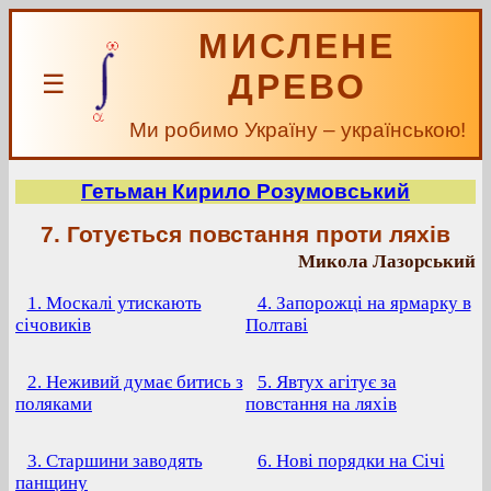
МИСЛЕНЕ
ДРЕВО
☰
Ми робимо Україну – українською!
Гетьман Кирило Розумовський
7. Готується повстання проти ляхів
Микола Лазорський
1. Москалі утискають
4. Запорожці на ярмарку в
січовиків
Полтаві
2. Неживий думає битись з
5. Явтух агітує за
поляками
повстання на ляхів
3. Старшини заводять
6. Нові порядки на Січі
панщину