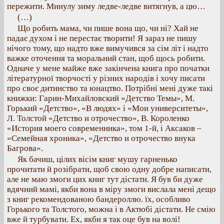
пережити. Минулу зиму ледве-ледве витягнув, а цю…
(…)
Що робить мама, чи пише вона що, чи ні? Хай не
падає духом і не перестає творити! Я зараз не пишу
нічого тому, що надто вже вимучився за сім літ і надто
важке оточення та моральний стан, щоб щось робити.
Одначе у мене майже вже закінчена книга про початки
літературної творчості у різних народів і хочу писати
про своє дитинство та юнацтво. Потрібні мені дуже такі
книжки: Гарин-Михайловский «Детство Темы», М.
Горький «Детство», «В людях» і «Мои университеты»,
Л. Толстой «Детство и отрочество», В. Короленко
«История моего современника», том 1-й, і Аксаков –
«Семейная хроника», «Детство и отрочество внука
Багрова».
Як бачиш, цілих вісім книг мушу гарненько
прочитати й розібрати, щоб свою одну добре написати,
але не маю змоги цих книг тут дістати. Я був би дуже
вдячний мамі, якби вона в міру змоги вислала мені дещо
з книг рекомендованою бандероллю. їх, особливо
Горького та Толстого, можна і в Актюбі дістати. Не смію
вже й турбувати. Ех, якби я так оце був на волі!