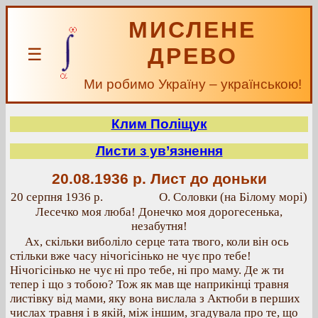
МИСЛЕНЕ
ДРЕВО
☰
Ми робимо Україну – українською!
Клим Поліщук
Листи з ув’язнення
20.08.1936 р.
Лист до доньки
20 серпня 1936 р.
О. Соловки (на Білому морі)
Лесечко моя люба! Донечко моя дорогесенька,
незабутня!
Ах, скільки виболіло серце тата твого, коли він ось
стільки вже часу нічогісінько не чує про тебе!
Нічогісінько не чує ні про тебе, ні про маму. Де ж ти
тепер і що з тобою? Тож як мав ще наприкінці травня
листівку від мами, яку вона вислала з Актюби в перших
числах травня і в якій, між іншим, згадувала про те, що