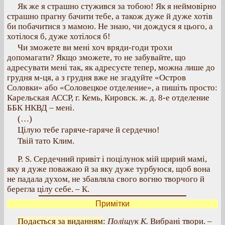
Як же я страшно стужився за тобою! Як я неймовірно
страшно прагну бачити тебе, а також дуже й дуже хотів
би побачитися з мамою. Не знаю, чи дождуся я цього, а
хотілося б, дуже хотілося б!
Чи зможете ви мені хоч вряди-годи трохи
допомагати? Якщо зможете, то не забувайте, що
адресувати мені так, як адресуєте тепер, можна лише до
грудня м-ця, а з грудня вже не згадуйте «Остров
Соловки» або «Соловецкое отделение», а пишіть просто:
Карельская АССР, г. Кемь, Кировск. ж. д. 8-е отделение
ББК НКВД – мені.
(…)
Цілую тебе гаряче-гаряче й сердечно!
Твій тато Клим.
P. S. Сердечний привіт і поцілунок мій щирий мамі,
яку я дуже поважаю й за яку дуже турбуюся, щоб вона
не падала духом, не збавляла свого вогню творчого й
берегла цілу себе. – К.
Примітки
Подається за виданням
:
Поліщук К.
Вибрані твори. –