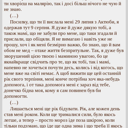
ти хворієш на малярію, так і досі більш нічого не чую й
не знаю.
(…)
Посилку, що ти її вислала мені 29 липня з Актюби, я
одержав тут 9 серпня. Я дуже й дуже дякую тобі, а
також мамі, що не забули про мене, що таки згадали й
прислали, що обіцяли. Я не вимагаю і навіть уже не
прошу, хоч і як мені безмірно важко, бо знаю, що й вам
обом не мед – отаке життя безпритульне. Так, я дуже був
зворушений цією твоєю і маминою увагою, бо це
якнайкраще свідчить про те, що як тобі, так і мамі,
напевно не хочеться почути десь, колись і від когось, що
мене вже на світі немає. А щоб вижити ще цей останній
рік свого терпіння, мені конче потрібна хоч яка-небудь
допомога, і от така допомога мені є зараз від тебе,
донечко бідна моя, кому я сам повинен був би
допомогти.
(…)
Лишається мені ще рік бідувати. Рік, але кожен день
став мені роком. Коли ще трималися сили, було якось
легше, а тепер – просто мороз іде поза шкірою, коли
тільки подумаю, що іде ще одна зима і що треба її якось