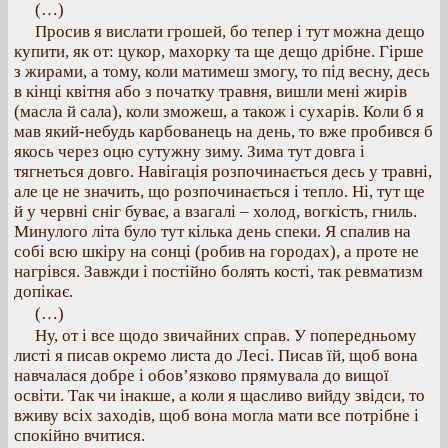
(…)
Просив я вислати грошей, бо тепер і тут можна дещо
купити, як от: цукор, махорку та ще дещо дрібне. Гірше
з жирами, а тому, коли матимеш змогу, то під весну, десь
в кінці квітня або з початку травня, вишли мені жирів
(масла й сала), коли зможеш, а також і сухарів. Коли б я
мав який-небудь карбованець на день, то вже пробився б
якось через оцю сутужну зиму. Зима тут довга і
тягнеться довго. Навігація розпочинається десь у травні,
але це не значить, що розпочинається і тепло. Ні, тут ще
й у червні сніг буває, а взагалі – холод, вогкість, гниль.
Минулого літа було тут кілька день спеки. Я спалив на
собі всю шкіру на сонці (робив на городах), а проте не
нагрівся. Завжди і постійно болять кості, так ревматизм
допікає.
(…)
Ну, от і все щодо звичайних справ. У попередньому
листі я писав окремо листа до Лесі. Писав їй, щоб вона
навчалася добре і обов’язково прямувала до вищої
освіти. Так чи інакше, а коли я щасливо вийду звідси, то
вживу всіх заходів, щоб вона могла мати все потрібне і
спокійно вчитися.