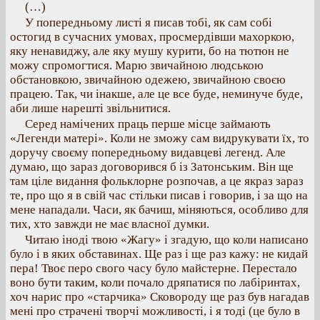
(…)
У попередньому листі я писав тобі, як сам собі
остогид в сучасних умовах, просмердівши махоркою,
яку ненавиджу, але яку мушу курити, бо на тютюн не
можу спромогтися. Марю звичайною людською
обстановкою, звичайною одежею, звичайною своєю
працею. Так, чи інакше, але це все буде, неминуче буде,
аби лише нарешті звільнитися.
Серед намічених праць перше місце займають
«Легенди матері». Коли не зможу сам видрукувати їх, то
доручу своєму попередньому видавцеві легенд. Але
думаю, що зараз договорився б із Затонським. Він ще
там ціле видання фольклорне розпочав, а це якраз зараз
те, про що я в свій час стільки писав і говорив, і за що на
мене нападали. Часи, як бачиш, міняються, особливо для
тих, хто завжди не має власної думки.
Читаю іноді твою «Жагу» і згадую, що коли написано
було і в яких обставинах. Ще раз і ще раз кажу: не кидай
пера! Твоє перо свого часу було майстерне. Перестало
воно бути таким, коли почало дряпатися по лабіринтах,
хоч нарис про «старчика» Сковороду ще раз був нагадав
мені про страчені творчі можливості, і я тоді (це було в