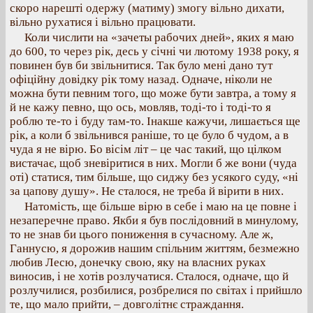
скоро нарешті одержу (матиму) змогу вільно дихати,
вільно рухатися і вільно працювати.
Коли числити на «зачеты рабочих дней», яких я маю
до 600, то через рік, десь у січні чи лютому 1938 року, я
повинен був би звільнитися. Так було мені дано тут
офіційну довідку рік тому назад. Одначе, ніколи не
можна бути певним того, що може бути завтра, а тому я
й не кажу певно, що ось, мовляв, тоді-то і тоді-то я
роблю те-то і буду там-то. Інакше кажучи, лишається ще
рік, а коли б звільнився раніше, то це було б чудом, а в
чуда я не вірю. Бо вісім літ – це час такий, що цілком
вистачає, щоб зневіритися в них. Могли б же вони (чуда
оті) статися, тим більше, що сиджу без усякого суду, «ні
за цапову душу». Не сталося, не треба й вірити в них.
Натомість, ще більше вірю в себе і маю на це повне і
незаперечне право. Якби я був послідовний в минулому,
то не знав би цього пониження в сучасному. Але ж,
Ганнусю, я дорожив нашим спільним життям, безмежно
любив Лесю, донечку свою, яку на власних руках
виносив, і не хотів розлучатися. Сталося, одначе, що й
розлучилися, розбилися, розбрелися по світах і прийшло
те, що мало прийти, – довголітнє страждання.