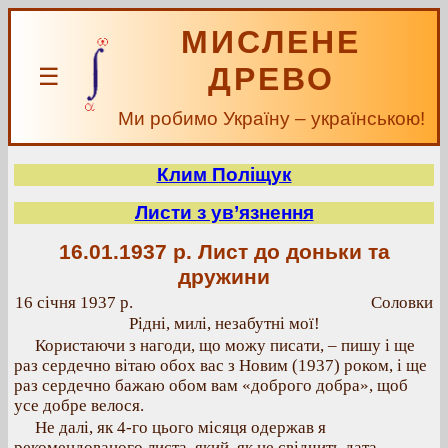
МИСЛЕНЕ
ДРЕВО
☰
Ми робимо Україну – українською!
Клим Поліщук
Листи з ув’язнення
16.01.1937 р.
Лист до доньки та
дружини
16 січня 1937 р.
Соловки
Рідні, милі, незабутні мої!
Користаючи з нагоди, що можу писати, – пишу і ще
раз сердечно вітаю обох вас з Новим (1937) роком, і ще
раз сердечно бажаю обом вам «доброго добра», щоб
усе добре велося.
Не далі, як 4-го цього місяця одержав я
рекомендованого листа, який, як це свідчить дата