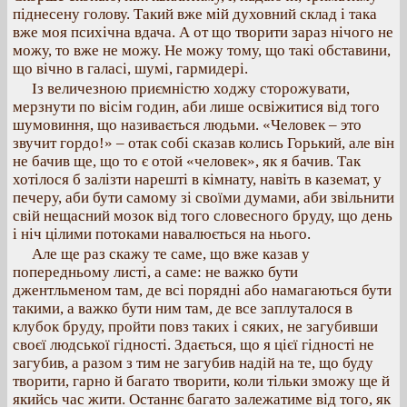
піднесену голову. Такий вже мій духовний склад і така
вже моя психічна вдача. А от що творити зараз нічого не
можу, то вже не можу. Не можу тому, що такі обставини,
що вічно в галасі, шумі, гармидері.
Із величезною приємністю ходжу сторожувати,
мерзнути по вісім годин, аби лише освіжитися від того
шумовиння, що називається людьми. «Человек – это
звучит гордо!» – отак собі сказав колись Горький, але він
не бачив ще, що то є отой «человек», як я бачив. Так
хотілося б залізти нарешті в кімнату, навіть в каземат, у
печеру, аби бути самому зі своїми думами, аби звільнити
свій нещасний мозок від того словесного бруду, що день
і ніч цілими потоками навалюється на нього.
Але ще раз скажу те саме, що вже казав у
попередньому листі, а саме: не важко бути
джентльменом там, де всі порядні або намагаються бути
такими, а важко бути ним там, де все заплуталося в
клубок бруду, пройти повз таких і сяких, не загубивши
своєї людської гідності. Здається, що я цієї гідності не
загубив, а разом з тим не загубив надій на те, що буду
творити, гарно й багато творити, коли тільки зможу ще й
якийсь час жити. Останнє багато залежатиме від того, як