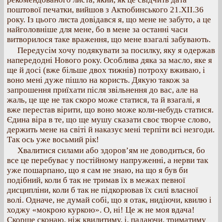
поштової печатки, вийшов з Актюбинського 21.XII.36
року. Із цього листа довідався я, що мене не забуто, а це
найголовніше для мене, бо в мене за останні часи
витворилося таке враження, що мене взагалі забувають.
Передусім хочу подякувати за посилку, яку я одержав
напередодні Нового року. Особлива дяка за масло, яке я
ще й досі (вже більше двох тижнів) потроху вживаю, і
воно мені дуже пішло на користь. Дякую також за
запрошення приїхати після звільнення до вас, але на
жаль, це ще не так скоро може статися, та й взагалі, я
вже перестав вірити, що воно може коли-небудь статися.
Єдина віра в те, що ще мушу сказати своє творче слово,
держить мене на світі й наказує мені терпіти всі незгоди.
Так ось уже восьмий рік!
Хвалитися силами або здоров’ям не доводиться, бо
все це перебуває у постійному напруженні, а нерви так
уже пошарпано, що я сам не знаю, на що я був би
подібний, коли б так не тримав їх в межах певної
дисципліни, коли б так не підкорював їх силі власної
волі. Одначе, не думай собі, що я отак, нидіючи, квилю і
ходжу «мокрою куркою». О, ні! Це ж не моя вдача!
Скорше сконаю, ніж квилитиму, і, падаючи, триматиму