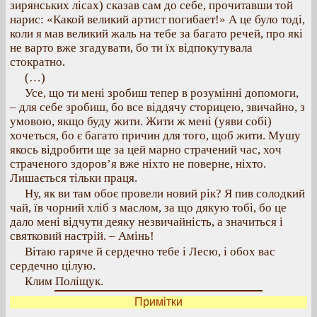
зирянських лісах) сказав сам до себе, прочитавши той
нарис: «Какой великий артист погибает!» А це було тоді,
коли я мав великий жаль на тебе за багато речей, про які
не варто вже згадувати, бо ти їх відпокутувала
стократно.
(…)
Усе, що ти мені зробиш тепер в розумінні допомоги,
– для себе зробиш, бо все віддячу сторицею, звичайно, з
умовою, якщо буду жити. Жити ж мені (уяви собі)
хочеться, бо є багато причин для того, щоб жити. Мушу
якось відробити ще за цей марно страчений час, хоч
страченого здоров’я вже ніхто не поверне, ніхто.
Лишається тільки праця.
Ну, як ви там обоє провели новий рік? Я пив солодкий
чай, їв чорний хліб з маслом, за що дякую тобі, бо це
дало мені відчути деяку незвичайність, а значиться і
святковий настрій. – Амінь!
Вітаю гаряче й сердечно тебе і Лесю, і обох вас
сердечно цілую.
Клим Поліщук.
Примітки