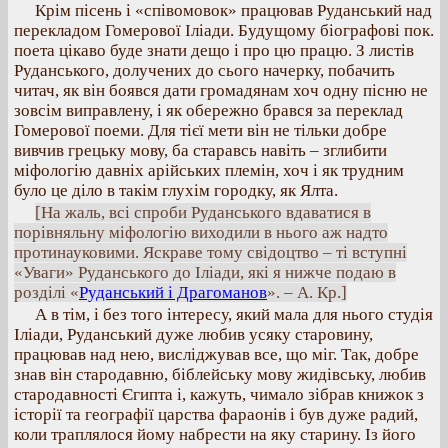
Крім пісень і «співомовок» працював Руданський над
перекладом Гомерової Іліади. Будущому біографові пок.
поета цікаво буде знати дещо і про цю працю. З листів
Руданського, долучених до сього начерку, побачить
читач, як він боявся дати громадянам хоч одну пісню не
зовсім виправлену, і як обережно брався за переклад
Гомерової поеми. Для тієї мети він не тільки добре
вивчив грецьку мову, ба старавсь навіть – зглибити
міфологію давніх арійських племін, хоч і як трудним
було це діло в такім глухім городку, як Ялта.
[На жаль, всі спроби Руданського вдаватися в
порівняльну міфологію виходили в нього аж надто
протинауковими. Яскраве тому свідоцтво – ті вступні
«Уваги» Руданського до Іліади, які я нижче подаю в
розділі «
Руданський і Драгоманов
». – А. Кр.]
А в тім, і без того інтересу, який мала для нього студія
Іліади, Руданський дуже любив усяку старовину,
працював над нею, висліджував все, що міг. Так, добре
знав він стародавню, біблейську мову жидівську, любив
стародавності Єгипта і, кажуть, чимало зібрав книжок з
історії та географії царства фараонів і був дуже радий,
коли траплялося йому набрести на яку старину. Із його