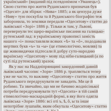
український» (виданий під псевдонімом «Уманець»).
Свою статтю про життя Руданського призначав був
«Одесит» для збірки: «Нива» 1885; а як цензура дуже
«Ниву» тую поскубла та й Руданського біографію теж
заборонила, то земляки передали «Одеситову» статтю до
львівської «Зорі» 1886 р. Тільки ж там, у Львові,
перевернули теє щиро-вкраїнське писання на галицько-
рутенський лад: в українському правописі замість
нашого «і» понаставляли всяких «ѣ» та «ô», пододавали
мертвих букв «ъ» та «ы» (це етимологічно, мовляв) та
ще живовидячки підтесали й добру суто-народню
вкраїнську «Одеситову» мову під ніби-галицький (а по
суті під рутенський) зразок.
Як у нас на Наддніпрянщині закордонний давній
львівський часопис «Зоря» 1886 р. трапляється тепер
уже не часто, то важливу «Одеситову» статтю про життя
Руданського передрукувати не завадить. Ми це й
робимо. Та звичайно, що ми не бачимо жоднісінької
потреби передруковувати тут «Одесита» в тій самій
етимологічно-маскарадній формі, в яку його одягла
львівська «Зоря» 1886: всі оті ъ, ѣ, ô, ы та інше
непотрібне лушпайя, яким обкутала «Одеситову» статтю