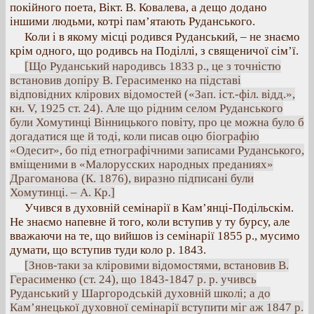
покійного поета, Вікт. В. Ковалева, а дещо додано
іншими людьми, котрі пам’ятають Руданського.
Коли і в якому місці родився Руданський, – не знаємо
крім одного, що родивсь на Поділлі, з священичої сім’ї.
[Що Руданський народивсь 1833 р., це з точністю
встановив допіру В. Герасименко на підставі
відповідних клірових відомостей («Зап. іст.-філ. відд.»,
кн. V, 1925 ст. 24). Але що рідним селом Руданського
були Хомутинці Вінницького повіту, про це можна було б
догадатися ще й тоді, коли писав оцю біографію
«Одесит», бо під етнографічними записами Руданського,
вміщеними в «Малорусских народных преданиях»
Драгоманова (К. 1876), виразно підписані були
Хомутинці. – А. Кр.]
Учився в духовній семінарії в Кам’янці-Подільскім.
Не знаємо напевне й того, коли вступив у ту бурсу, але
вважаючи на те, що вийшов із семінарії 1855 р., мусимо
думати, що вступив туди коло р. 1843.
[Знов-таки за кліровими відомостями, встановив В.
Герасименко (ст. 24), що 1843-1847 р. р. учивсь
Руданський у Шаргородській духовній школі; а до
Кам’янецької духовної семінарії вступити міг аж 1847 р.