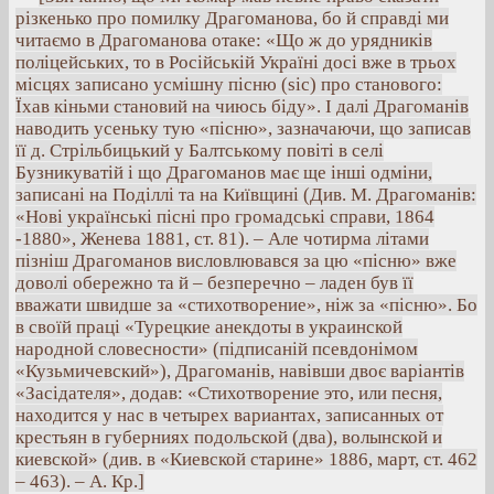
різкенько про помилку Драгоманова, бо й справді ми
читаємо в Драгоманова отаке: «Що ж до урядників
поліцейських, то в Російській Україні досі вже в трьох
місцях записано усмішну пісню (sic) про станового:
Їхав кіньми становий на чиюсь біду». І далі Драгоманів
наводить усеньку тую «пісню», зазначаючи, що записав
її д. Стрільбицький у Балтському повіті в селі
Бузникуватій і що Драгоманов має ще інші одміни,
записані на Поділлі та на Київщині (Див. М. Драгоманів:
«Нові українські пісні про громадські справи, 1864
-1880», Женева 1881, ст. 81). – Але чотирма літами
пізніш Драгоманов висловлювався за цю «пісню» вже
доволі обережно та й – безперечно – ладен був її
вважати швидше за «стихотворение», ніж за «пісню». Бо
в своїй праці «Турецкие анекдоты в украинской
народной словесности» (підписаній псевдонімом
«Кузьмичевский»), Драгоманів, навівши двоє варіантів
«Засідателя», додав: «Стихотворение это, или песня,
находится у нас в четырех вариантах, записанных от
крестьян в губерниях подольской (два), волынской и
киевской» (див. в «Киевской старине» 1886, март, ст. 462
– 463). – А. Кр.]