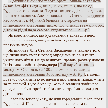
[Дружина й син поетового брата Грицька заявляють
(«Зап. іст.-філ. Відд.», кн. 5, 1925, ст. 29), що не од
Руданського породила Явдоха тих двох дітей, а од свого
першого чоловіка. Але з оповідання І. Степовика (диви в
нас нижче, ст. 44), який балакав із сторожем на
ялтинському кладовищі, видко, що ялтинці вважали обох
дітей за рідні чада самого Руданського. – А. Кр.]
Як воно вийшло, що Руданський з’єднався з нею,
напевне не знаємо; винувата була тут мабуть його
поетична натура.
Як цінили в Ялті Степана Васильовича, видно з того,
що після його смерті город опреділив на свій кошт
учити його дітей. Не до великого, правда, розуму довели
їх: із сина зробили фельдшера
[Той парубок помер
молодим. Степовикові 1892 р. вже показували на
ялтинському кладовищі його могилу. – А. Кр.]
, а дочці
довелося скінчити курс науки в прогімназії тільки, – та й
за те спасибі. Було б краще, коли б земляки покійного
догадалися були зробити більше, як зробив город для
дітей поета.
Завернім тепер у хату, де жив городський лікар, поет
Руданський. Невеличка квартира його зовсім не