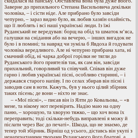
скидалася на панську. Обставлена вона була дуже вбого.
Заверне до прихильного Степана Васильовича декільки
чоловіка, – і сісти ніде. Але прибрано було завсіди
чепурно, – зараз видно було, як любив хазяїн охайність,
що її люблять і всі наші українські люди. Із їжі
Руданський не вередував: борщ на обід та шматок м’яса,
галушки на снідання або на вечерю, – інших вигадок не
було і в помині; та навряд чи зуміла б Явдоха й годувати
чоловіка вередливого. Але ні чепурно прибрана хата, ні
смачний обід, ні чарка доброї горілки не тягли до
Руданського його приятелів так, як сам він, завсіди
прихильний, говорливий та співучий. Співав він дуже
гарно і любив українські пісні, особливо старинні, – і
держався старого напіву. І по селах збирав він пісні і
заводив сам в ноти. Кажуть, був у нього цілий збірник
таких пісень; де вони – ніхто не знає.
– «Мої пісні», – писав він із Ялти до Ковальова, – «в
мене, та нікому нот перевірить. Надію маю на одну
паню, – хорошую, та хворую тяжко, – що хоч вона їх
переправить; тоді скільки-небудь виправлені я можу й
післати через Вас до печаті». Шкода, що не знаємо, де
тепер той збірник. Вірніш од усього, діставсь він укупі з
ненапечатаними творами Руданського його братові, а