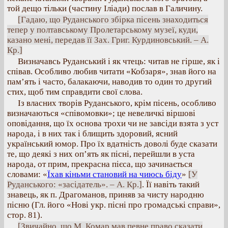
той дещо тільки (частину Іліади) послав в Галичину.
[Гадаю, що Руданського збірка пісень знаходиться
тепер у полтавському Пролетарському музеї, куди,
казано мені, передав її Зах. Григ. Курдиновський. – А.
Кр.]
Визначавсь Руданський і як чтець: читав не гірше, як і
співав. Особливо любив читати «Кобзаря», знав його на
пам’ять і часто, балакаючи, наводив то один то другий
стих, щоб тим справдити свої слова.
Із власних творів Руданського, крім пісень, особливо
визначаються «співомовки»; це невеличкі віршові
оповідання, що їх основа трохи чи не завсіди взята з уст
народа, і в них так і блищить здоровий, ясний
український юмор. Про їх вдатність доволі буде сказати
те, що деякі з них оп’ять як пісні, перейшли в уста
народа, от прим, прекрасна пієса, що зачинається
словами: «
Їхав кіньми становий на чиюсь біду
»
[У
Руданського: «засідатель». – А. Кр.]
. Її навіть такий
знавець, як п. Драгоманов, приняв за чисту народню
пісню (Гл. його «Нові укр. пісні про громадські справи»,
стор. 81).
[Звичайно, що М. Комар мав певне право сказати