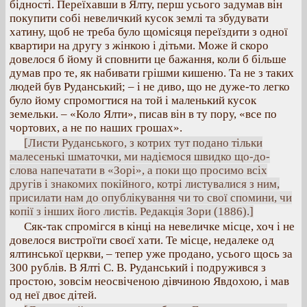
бідності. Переїхавши в Ялту, перш усього задумав він
покупити собі невеличкий кусок землі та збудувати
хатину, щоб не треба було щомісяця переїздити з одної
квартири на другу з жінкою і дітьми. Може й скоро
довелося б йому й сповнити це бажання, коли б більше
думав про те, як набивати грішми кишеню. Та не з таких
людей був Руданський; – і не диво, що не дуже-то легко
було йому спромогтися на той і маленький кусок
земельки. – «Коло Ялти», писав він в ту пору, «все по
чортових, а не по наших грошах».
[Листи Руданського, з котрих тут подано тільки
малесенькі шматочки, ми надіємося швидко що-до-
слова напечатати в «Зорі», а поки що просимо всіх
другів і знакомих покійного, котрі листувалися з ним,
присилати нам до опублікування чи то свої спомини, чи
копії з інших його листів. Редакція Зори (1886).]
Сяк-так спромігся в кінці на невеличке місце, хоч і не
довелося вистроїти своєї хати. Те місце, недалеке од
ялтинської церкви, – тепер уже продано, усього щось за
300 рублів. В Ялті С. В. Руданський і подружився з
простою, зовсім неосвіченою дівчиною Явдохою, і мав
од неї двоє дітей.