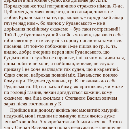
держати в ній кожне судно, яке допливе до Ялти.
Порядкував же тоді пограничною стражею німець Л-де.
Цей німець, земляк вищезгаданого лікаря, також не
любив Руданського за те, що, мовляв, «городський лікар
глузує над ним», бо язичок у Руданського – не в
дорікання покійному скажемо – був таки гостренький!
Той Л-де був таки чудний якийсь чоловік, вдавав із себе
ніби святошу і ні к селу ні к городу сипав текстами з св.
писання. От той-то побожний Л-де пішов до гр. К. та,
видно, добре очорнив перед ним Руданського, що
буцімто він і служби не справляє, і ні за чим не дивиться,
і діла робити не хоче, а найбільш, мовляв, не слухає
приказу і не хоче наглядати тих суден, що в карантині.
Одно слово, набрехав повний міх. Начальство поняло
йому віри. Недовго думаючи, гр. К. покликав до себе
Руданського. Що він казав йому, як «розпікав», чи може
по головці гладив, нехай догадується кожний, кому
скажемо, яка біда скоїлася з Степаном Васильовичем
зараз після гостювання у К.
Прийшов він додому якийсь несамовитий: хмурий,
недужий, мов і години не зминуло після якоїсь дуже
тяжкої хвороби. А хвороба тільки ближилася ще. З того
часу Степан Васильович почав нездужати, – спершу не