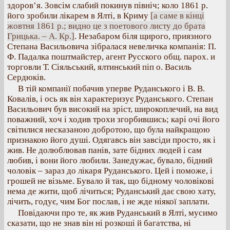
здоров’я. Зовсім слабий покинув північ; коло 1861 р.
його зробили лікарем в Ялті, в Криму
[а саме в кінці
жовтня 1861 р.; видно це з поетового листу до брата
Грицька. – А. Кр.]
. Незабаром біля щирого, приязного
Степана Васильовича зібралася невеличка компанія: П.
Ф. Падалка поштмайстер, агент Русского общ. парох. и
торговли Т. Сіяльський, ялтинський піп о. Василь
Сердюків.
В тій компанії побачив уперве Руданського і В. В.
Ковалів, і ось як він характеризує Руданського. Степан
Васильович був високий на зріст, широкоплечий, на вид
поважний, хоч і ходив трохи згорбившись; карі очі його
світилися несказаною добротою, що була найкращою
признакою його душі. Одягавсь він завсіди просто, як і
жив. Не долюблював панів, зате бідних людей і сам
любив, і вони його любили. Занедужає, бувало, бідний
чоловік – зараз до лікаря Руданського. Цей і поможе, і
грошей не візьме. Бувало й так, що бідному чоловікові
нема де жити, щоб лічиться; Руданський дає свою хату,
лічить, годує, чим Бог послав, і не жде ніякої заплати.
Повідаючи про те, як жив Руданський в Ялті, мусимо
сказати, що не знав він ні розкоші й багатства, ні