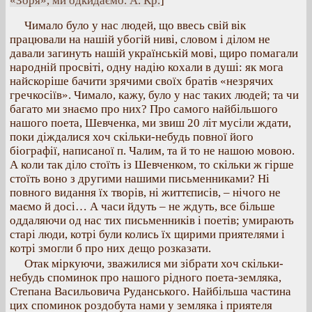
«Зоря», ми одкидаємо. А. Кр.
]
Чимало було у нас людей, що ввесь свій вік
працювали на нашій убогій ниві, словом і ділом не
давали загинуть нашій українській мові, щиро помагали
народній просвіті, одну надію кохали в душі: як мога
найскоріше бачити зрячими своїх братів «незрячих
гречкосіїв». Чимало, кажу, було у нас таких людей; та чи
багато ми знаємо про них? Про самого найбільшого
нашого поета, Шевченка, ми звиш 20 літ мусіли ждати,
поки діждалися хоч скільки-небудь повної його
біографії, написаної п. Чалим, та й то не нашою мовою.
А коли так діло стоїть із Шевченком, то скільки ж гірше
стоїть воно з другими нашими письменниками? Ні
повного видання їх творів, ні життєписів, – нічого не
маємо й досі… А часи йдуть – не ждуть, все більше
оддаляючи од нас тих письменників і поетів; умирають
старі люди, котрі були колись їх щирими приятелями і
котрі змогли б про них дещо розказати.
Отак міркуючи, зважилися ми зібрати хоч скільки-
небудь споминок про нашого рідного поета-земляка,
Степана Васильовича Руданського. Найбільша частина
цих споминок роздобута нами у земляка і приятеля