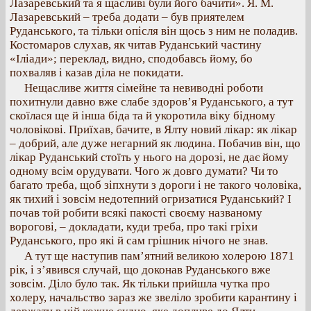
Лазаревський та я щасливі були його бачити». Я. М.
Лазаревський – треба додати – був приятелем
Руданського, та тільки опісля він щось з ним не поладив.
Костомаров слухав, як читав Руданський частину
«Іліади»; переклад, видно, сподобавсь йому, бо
похваляв і казав діла не покидати.
Нещасливе життя сімейне та невиводні роботи
похитнули давно вже слабе здоров’я Руданського, а тут
скоїлася ще й інша біда та й укоротила віку бідному
чоловікові. Приїхав, бачите, в Ялту новий лікар: як лікар
– добрий, але дуже негарний як людина. Побачив він, що
лікар Руданський стоїть у нього на дорозі, не дає йому
одному всім орудувати. Чого ж довго думати? Чи то
багато треба, щоб зіпхнути з дороги і не такого чоловіка,
як тихий і зовсім недотепний огризатися Руданський? І
почав той робити всякі пакості своєму названому
ворогові, – докладати, куди треба, про такі гріхи
Руданського, про які й сам грішник нічого не знав.
А тут ще наступив пам’ятний великою холерою 1871
рік, і з’явився случай, що доконав Руданського вже
зовсім. Діло було так. Як тільки прийшла чутка про
холеру, начальство зараз же звеліло зробити карантину і