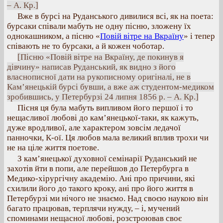
– А. Кр.]
Вже в бурсі на Руданського дивилися всі, як на поета:
бурсаки співали мабуть не одну пісню, зложену їх
однокашником, а пісню «
Повій вітре на Вкраїну
» і тепер
співають не то бурсаки, а й кожен чоботар.
[Пісню «Повій вітре на Вкраїну, де покинув я
дівчину» написав Руданський, як видно з його
власнописної дати на рукописному оригіналі, не в
Кам’янецькій бурсі бувши, а вже аж студентом-медиком
зробившись, у Петербурзі 24 липня 1856 р. – А. Кр.]
Пісня ця була мабуть випливом його першої і то
нещасливої любові до кам’янецької-таки, як кажуть,
дуже вродливої, але характером зовсім ледачої
панночки, К-ої. Ця любов мала великий вплив трохи чи
не на ціле життя поетове.
З кам’янецької духовної семінарії Руданський не
захотів йти в попи, але перейшов до Петербурга в
Медико-хірургічну академію. Ані про причини, які
схилили його до такого кроку, ані про його життя в
Петербурзі ми нічого не знаємо. Над своєю наукою він
багато працював, терплячи нужду, – і, мучений
споминами нещасної любові, розстроював своє