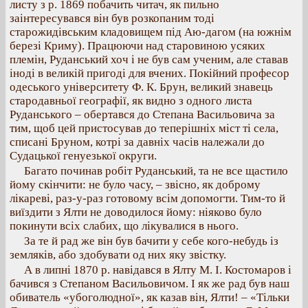
листу з р. 1869 побачить читач, як пильно
заінтересувався він був розкопаним тоді
старожидівським кладовищем під Аю-дагом (на южнім
березі Криму). Працюючи над старовиною усяких
племін, Руданський хоч і не був сам ученим, але ставав
іноді в великій пригоді для вчених. Покійний професор
одеського університету Ф. К. Брун, великий знавець
стародавньої географії, як видно з одного листа
Руданського – обертався до Степана Васильовича за
тим, щоб цей пристосував до теперішніх міст ті села,
списані Бруном, котрі за давніх часів належали до
Судацької генуезької округи.
Багато починав робіт Руданський, та не все щастило
йому скінчити: не було часу, – звісно, як доброму
лікареві, раз-у-раз готовому всім допомогти. Тим-то й
виїздити з Ялти не доводилося йому: ніяково було
покинути всіх слабих, що лікувалися в нього.
За те й рад же він був бачити у себе кого-небудь із
земляків, або здобувати од них яку звістку.
А в липні 1870 р. навідався в Ялту М. І. Костомаров і
бачився з Степаном Васильовичом. І як же рад був наш
обиватель «убоголюдної», як казав він, Ялти! – «Тільки