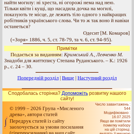
найти могилу: ні хреста, ні огорожі нема над нею.
Тільки квіти і кущі, що насадила дочка на могилі,
показують те місце, де лежить тіло одного з найкращих
робітників українського слова. Чи то ж так воно й навіки
останеться?
Одесит [М. Комаров]
(«Зоря» 1886, ч. 5, ст. 78-79, та ч. 6, ст. 94-95).
Примітки
Подається за виданням
:
Кримський А., Левченко М.
Знадоби для життєпису Степана Руданського. – К.: 1926
р., с. 24 – 30.
Попередній розділ
|
Вище
|
Наступний розділ
Сподобалась сторінка?
Допоможіть
розвитку нашого
сайту!
Число завантажень :
© 1999 – 2026 Група «Мисленого
544
Модифіковано :
древа», автори статей
16.07.2025
Передрук статей із сайту
Якщо ви помітили
помилку набору
заохочується за умови посилання
на цiй сторiнцi,
(гіперпосилання) на наш сайт
видiлiть її мишкою