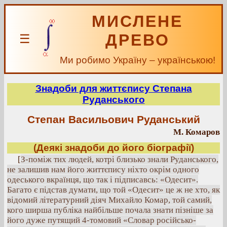
МИСЛЕНЕ
ДРЕВО
☰
Ми робимо Україну – українською!
Знадоби для життєпису Степана
Руданського
Степан Васильович Руданський
М. Комаров
(Деякі знадоби до його біографії)
[
З-поміж тих людей, котрі близько знали Руданського,
не залишив нам його життєпису ніхто окрім одного
одеського вкраїнця, що так і підписавсь: «Одесит».
Багато є підстав думати, що той «Одесит» це ж не хто, як
відомий літературний діяч Михайло Комар, той самий,
кого ширша публіка найбільше почала знати пізніше за
його дуже путящий 4-томовий «Словар російсько-