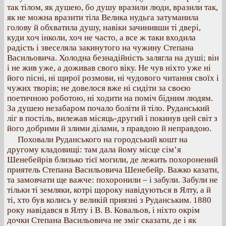
так тілом, як душею, бо душу вразили люди, вразили так,
як не можна вразити тіла Велика нудьга затуманила
голову й обхватила душу, навіки зачинивши ті двері,
куди хоч інколи, хоч не часто, а все ж таки входила
радість і звеселяла закинутого на чужину Степана
Васильовича. Холодна безнадійність залягла на душі; він
і не жив уже, а доживав свого віку. Не чув ніхто уже ні
його пісні, ні щирої розмови, ні чудового читання своїх і
чужих творів; не довелося вже ні сидіти за своєю
поетичною роботою, ні ходити на поміч бідним людям.
За душею незабаром почало боліти й тіло. Руданський
ліг в постіль, вилежав місяць-другий і покинув цей світ з
його добрими й злими ділами, з правдою й неправдою.
Поховали Руданського на городський кошт на
другому кладовищі: там дала йому місце сім’я
Шенебейрів близько тієї могили, де лежить похоронений
приятель Степана Васильовича Шенебейр. Важко казати,
та замовчати ще важче: похоронили – і забули. Забули не
тільки ті земляки, котрі щороку навідуються в Ялту, а й
ті, хто був колись у великій приязні з Руданським. 1880
року навідався в Ялту і В. В. Ковальов, і ніхто окрім
дочки Степана Васильовича не зміг сказати, де і як