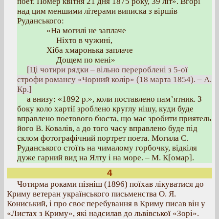
поет. Помер квітня 21 дня 1875 року, 39 літ». Вгорі
над цим меншими літерами виписка з віршів
Руданського:
«На могилі не заплаче
Ніхто в чужині,
Хіба хмаронька заплаче
Дощем по мені»
[Ці чотири рядки – вільно перероблені з 5-ої
строфи романсу «Чорний колір» (18 марта 1854). – А.
Кр.]
а внизу: «1892 р.», коли поставлено пам’ятник. З
боку коло хартії зроблено круглу нішу, куди буде
вправлено поетового бюста, що має зробити приятель
його В. Ковалів, а до того часу вправлено буде під
склом фотографічний портрет поета. Могила С.
Руданського стоїть на чималому горбочку, відкіля
дуже гарний вид на Ялту і на море. – М. К[омар].
4
Чотирма роками пізніш (1896) поїхав лікуватися до
Криму ветеран українського письменства О. Я.
Кониський, і про своє перебування в Криму писав він у
«Листах з Криму», які надсилав до львівської «Зорі».