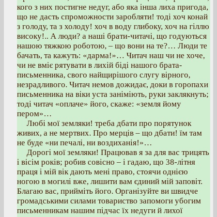
кого з них постигне недуг, або яка інша лиха пригода,
що не дасть спроможности заробляти! тоді хоч конай
з голоду, та з холоду! хоч в воду глибоку, хоч на гіллю
високу!.. А люди? а наші брати-читачі, що годуються
нашою тяжкою роботою, – що вони на те?… Люди те
бачать, та кажуть: «дарма!»… Читач наш чи не хоче,
чи не вміє рятувати в лихій біді нашого брата-
письменника, свого найщирішого слугу вірного,
незрадливого. Читач немов дожидає, доки в горопахи
письменника на віки уста заніміють, руки заклякнуть;
тоді читач «оплаче» його, скаже: «земля йому
пером»…
Любі мої земляки! треба дбати про порятунок
живих, а не мертвих. Про мерців – що дбати! їм там
не буде «ни печалі, ни воздиханія!»…
Дорогі мої земляки! Працював я за для вас трицять
і вісім років; робив совісно – і гадаю, що 38-літня
праця і мій вік дають мені право, стоячи однією
ногою в могилі вже, лишити вам єдиний мій заповіт.
Благаю вас, прийміть його. Організуйте ви швидче
громадськими силами товариство запомоги убогим
письменникам нашим підчас їх недуги й лихої