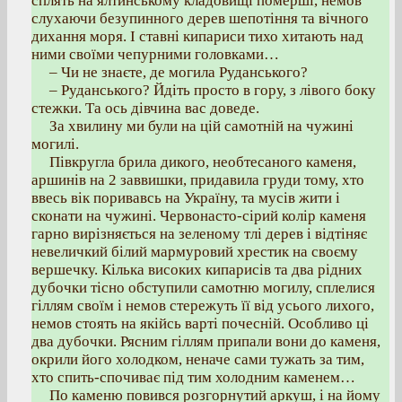
сплять на ялтинському кладовищі померші, немов
слухаючи безупинного дерев шепотіння та вічного
дихання моря. І ставні кипариси тихо хитають над
ними своїми чепурними головками…
– Чи не знаєте, де могила Руданського?
– Руданського? Йдіть просто в гору, з лівого боку
стежки. Та ось дівчина вас доведе.
За хвилину ми були на цій самотній на чужині
могилі.
Півкругла брила дикого, необтесаного каменя,
аршинів на 2 заввишки, придавила груди тому, хто
ввесь вік поривавсь на Україну, та мусів жити і
сконати на чужині. Червонасто-сірий колір каменя
гарно вирізняється на зеленому тлі дерев і відтіняє
невеличкий білий мармуровий хрестик на своєму
вершечку. Кілька високих кипарисів та два рідних
дубочки тісно обступили самотню могилу, сплелися
гіллям своїм і немов стережуть її від усього лихого,
немов стоять на якійсь варті почесній. Особливо ці
два дубочки. Рясним гіллям припали вони до каменя,
окрили його холодком, неначе сами тужать за тим,
хто спить-спочиває під тим холодним каменем…
По каменю повився розгорнутий аркуш, і на йому