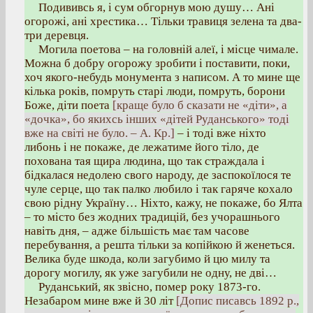
Подививсь я, і сум обгорнув мою душу… Ані
огорожі, ані хрестика… Тільки травиця зелена та два-
три деревця.
Могила поетова – на головній алеї, і місце чимале.
Можна б добру огорожу зробити і поставити, поки,
хоч якого-небудь монумента з написом. А то мине ще
кілька років, помруть старі люди, помруть, борони
Боже, діти поета
[краще було б сказати не «діти», а
«дочка», бо якихсь інших «дітей Руданського» тоді
вже на світі не було. – А. Кр.]
– і тоді вже ніхто
либонь і не покаже, де лежатиме його тіло, де
похована тая щира людина, що так страждала і
бідкалася недолею свого народу, де заспокоїлося те
чуле серце, що так палко любило і так гаряче кохало
свою рідну Україну… Ніхто, кажу, не покаже, бо Ялта
– то місто без жодних традицій, без учорашнього
навіть дня, – адже більшість має там часове
перебування, а решта тільки за копійкою й женеться.
Велика буде шкода, коли загубимо й цю милу та
дорогу могилу, як уже загубили не одну, не дві…
Руданський, як звісно, помер року 1873-го.
Незабаром мине вже й 30 літ
[Допис писавсь 1892 р.,