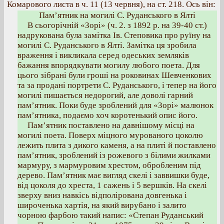
Комарового листа в ч. 11 (13 червня), на ст. 218. Ось він:
Пам’ятник на могилі С. Руданського в Ялті
В сьогорічній «Зорі» (ч. 2. з 1892 р. на 39-40 ст.)
надрукована була замітка Ів. Степовика про руїну на
могилі С. Руданського в Ялті. Замітка ця зробила
враження і викликала серед одеських земляків
бажання впорядкувати могилу любого поета. Для
цього зібрані були гроші на роковинах Шевченкових
та за продані портрети С. Руданського, і тепер на його
могилі пишається недорогий, але доволі гарний
пам’ятник. Поки буде зроблений для «Зорі» малюнок
пам’ятника, подаємо хоч коротенький опис його.
Пам’ятник поставлено на давнішому місці на
могилі поета. Поверх міцного мурованого цоколю
лежить плита з дикого каменя, а на плиті й поставлено
пам’ятник, зроблений із рожевого з білими жилками
мармуру, з мармуровим хрестом, обробленим під
дерево. Пам’ятник має вигляд скелі і заввишки буде,
від цоколя до хреста, 1 сажень і 5 вершків. На скелі
зверху вниз навкісь відполірована довгенька і
широченька хартія, на який вирубано і залито
чорною фарбою такий напис: «Степан Руданський