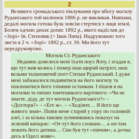
2
Великого громадського піклування про вбогу могилу
Руданського той малюнок 1886 р. не викликав. Навпаки,
дедалі могила готова була зовсім стертися з лиця землі.
Болем одчаю дихає допис 1892 р., якого надіслав до
«Зорі» Ів. Степовик (= Іван Липа). Надруковано того
листа в 2 ч. «Зорі» 1892 р., ст. 39. Ми його тут
передруковуємо.
Могила Ст. Руданського
Недавно довелося мені їхати поуз Ялту, і згадав я,
що тут жив колись і помер наш щирий патріот, наш
вельми талановитий поет Степан Руданський. І дуже
мені забажалося подивитися на його могилу та
поклонитися його тлінним останкам. І пішов я на
могилки та питаю тамтешнього вартового: «Чи не
знаєте, діду, де тут могила Руданського?» –
«Дохторя?» – «Еге ж». – «Ходімте… Я його ще
живого знав». Повів мене старий у гору по головній
алеї, і за кілька хвилин зупинившись показує на
зелений кипарис: «От-тут його сховано… а он-там
лежить його дитина… Син був тут «півчим», а дочка
десь в Одесі живе».