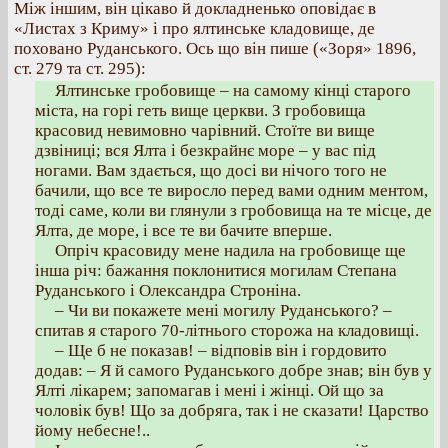
Між іншим, він цікаво й докладненько оповідає в
«Листах з Криму» і про ялтинське кладовище, де
поховано Руданського. Ось що він пише («Зоря» 1896,
ст. 279 та ст. 295):
Ялтинське гробовище – на самому кінці старого
міста, на горі геть вище церкви. З гробовища
красовид невимовно чарівний. Стоїте ви вище
дзвіниці; вся Ялта і безкрайнє море – у вас під
ногами. Вам здається, що досі ви нічого того не
бачили, що все те виросло перед вами одним ментом,
тоді саме, коли ви глянули з гробовища на те місце, де
Ялта, де море, і все те ви бачите вперше.
Опріч красовиду мене надила на гробовище ще
інша річ: бажання поклонитися могилам Степана
Руданського і Олександра Строніна.
– Чи ви покажете мені могилу Руданського? –
спитав я старого 70-літнього сторожа на кладовищі.
– Ще б не показав! – відповів він і гордовито
додав: – Я й самого Руданського добре знав; він був у
Ялті лікарем; запомагав і мені і жінці. Ой що за
чоловік був! Що за добряга, так і не сказати! Царство
йому небесне!..