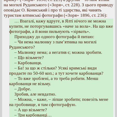
на могилі Руданського («Зоря», ст. 228). З цього приводу
оповідає О. Кониський і про ті здирства, які чинять
туристам ялтинські фотографи («Зоря» 1896, ст. 236):
… Взагалі, кажу вдруге, в Ялті нічого не можна
купити, не поторгувавшись «наче за вола». На що вже
фотографи, а й вони пильнують «зірвать».
Приходжу до одного фотографа й питаю:
– Чи нема малюнку з пам’ятника на могилі
Руданського?
– Малюнку нема; а негатив є; можна зробити.
– Що візьмете?
– Карбованця.
– Ба! за що ж стільки? Усякі кримські види
продаєте по 50-60 коп.; а тут хочете карбованця?
– То вже зроблені, а то треба робити. Менш
карбованця не візьму.
– Добре.
Зробив, але невдатно.
– Можна, – каже, – ліпше зробити; повезіть мене
на гробовище, я там сфотографую.
– А що візьмете?
– Три карбованці…