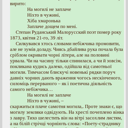
вирито:
На могилі не заплаче
Ніхто в чужині,
Хіба хмаронька
Заплаче дощем по мені.
Степан Руданський Малорусский поэт помер року
1873, квітня 21-го, 39 літ.
Силкувався хтось словами небіжчика промовити,
але не зумів доладу. Чиясь дбайлива рука почала була
сріблом окривати чорні літери, але на половині
урвала. Чи на часину тільки спинилася, а чи й зовсім,
покликана кудись далеко, одійшла від самотньої
могили. Тимчасом блискучі новенькі рядки поруч
давніх чорних дають враження чогось нескінченого,
силоміць перерваного – як і поетична діяльність
самого небіжчика…
На могилі не заплаче
Ніхто в чужині, –
скаржиться плаче самотня могила,. Проте знаки є, що
могилу земляки одвідують. На хресті почеплено вінка
з лавру. Тихо шелестить він на вітрі засохлим листям,
а на білій стрічці чорніють слова: «Поету-страднику