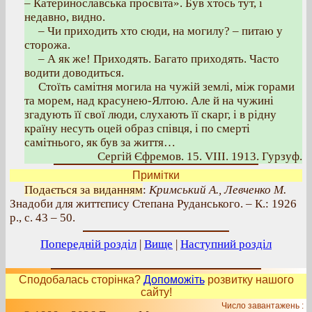
– Катеринославська просвіта». Був хтось тут, і
недавно, видно.
– Чи приходить хто сюди, на могилу? – питаю у
сторожа.
– А як же! Приходять. Багато приходять. Часто
водити доводиться.
Стоїть самітня могила на чужій землі, між горами
та морем, над красунею-Ялтою. Але й на чужині
згадують її свої люди, слухають її скарг, і в рідну
країну несуть оцей образ співця, і по смерті
самітнього, як був за життя…
Сергій Єфремов. 15. VIII. 1913. Гурзуф.
Примітки
Подається за виданням
:
Кримський А., Левченко М.
Знадоби для життєпису Степана Руданського. – К.: 1926
р., с. 43 – 50.
Попередній розділ
|
Вище
|
Наступний розділ
Сподобалась сторінка?
Допоможіть
розвитку нашого
сайту!
Число завантажень :