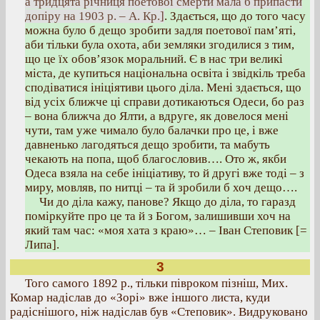
а тридцята річниця поетової смерти мала б припасти
допіру на 1903 р. – А. Кр.]
. Здається, що до того часу
можна було б дещо зробити задля поетової пам’яті,
аби тільки була охота, аби земляки згодилися з тим,
що це їх обов’язок моральний. Є в нас три великі
міста, де купиться національна освіта і звідкіль треба
сподіватися ініціятиви цього діла. Мені здається, що
від усіх ближче ці справи дотикаються Одеси, бо раз
– вона ближча до Ялти, а вдруге, як довелося мені
чути, там уже чимало було балачки про це, і вже
давненько лагодяться дещо зробити, та мабуть
чекають на попа, щоб благословив…. Ото ж, якби
Одеса взяла на себе ініціативу, то й другі вже тоді – з
миру, мовляв, по нитці – та й зробили б хоч дещо….
Чи до діла кажу, панове? Якщо до діла, то гаразд
поміркуйте про це та й з Богом, залишивши хоч на
який там час: «моя хата з краю»… – Іван Степовик [=
Липа].
3
Того самого 1892 р., тільки півроком пізніш, Мих.
Комар надіслав до «Зорі» вже іншого листа, куди
радіснішого, ніж надіслав був «Степовик». Видруковано