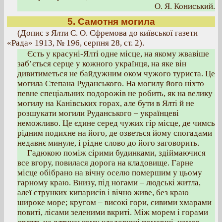
О. Я. Кониський.
5. Самотня могила
(Допис з Ялти С. О. Єфремова до київської газети
«Рада» 1913, № 196, серпня 28, ст. 2).
Єсть у красуні-Ялті одне місце, на якому жвавіше
заб’ється серце у кожного українця, на яке він
дивитиметься не байдужним оком чужого туриста. Це
могила Степана Руданського. На могилу його ніхто
певне спеціальних подорожів не робить, як на велику
могилу на Канівських горах, але бути в Ялті й не
розшукати могили Руданського – українцеві
неможливо. Це єдине серед чужих гір місце, де чимсь
рідним подихне на його, де озветься йому спогадами
недавнє минуле, і рідне слово до його заговорить.
Гадюкою поміж сірими будинками, здіймаючися
все вгору, повилася дорога на кладовище. Гарне
місце обібрано на вічну оселю помершим у цьому
гарному краю. Внизу, під ногами – людські житла,
алеї струнких кипарисів і вічно живе, без краю
широке море; кругом – високі гори, сивими хмарами
повиті, лісами зеленими вкриті. Між морем і горами