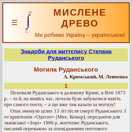
МИСЛЕНЕ
ДРЕВО
☰
Ми робимо Україну – українською!
Знадоби для життєпису Степана
Руданського
Могила Руданського
А. Кримський, М. Левченко
1
Поховали Руданського в далекому Кримі, в Ялті 1873
р. – та й, на якийсь час, почали були забуватися навіть
про самого поета; – а що вже там казати за могилу!
Отак зминуло цілих 13 літ після смерті Руданського. І
от криптонім «Одесит» (Мих. Комар), передаючи для
львівської «Зорі» 1886 р. життєпис Руданського,
писаний переважно за оповіданнями поетового