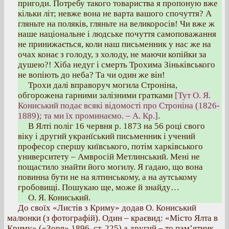
пригоди. Потребу такого товариства я пропоную вже
кільки літ; невже вона не варта вашого спочуття? А
гляньте на поляків, гляньте на великоросів! Чи вже ж
наше національне і людське почуття самоповажання
не принижається, коли наш письменник у нас же на
очах конає з голоду, з холоду, не маючи копійки за
душею?! Хіба недуг і смерть Трохима Зіньківського
не вопіють до неба? Та чи один же він!
Трохи далі вправоруч могила Строніна,
обгорожена гарними залізними гратками
[Тут О. Я.
Кониський подає всякі відомості про Строніна (1826-
1889); та ми їх проминаємо. – А. Кр.]
.
В Ялті поліг 16 червня р. 1873 на 56 році свого
віку і другий укранїський письменник і учений
професор спершу київського, потім харківського
университету – Амвросій Метлинський. Мені не
пощастило знайти його могилу. Я гадаю, що вона
повинна бути не на ялтинському, а на аутському
гробовищі. Пошукаю ще, може й знайду…
О. Я. Кониський.
До своїх «Листів з Криму» додав О. Кониський
малюнки (з фотографій). Один – краєвид: «Місто Ялта в
Криму» («Зоря» 1896, ст. 225) а другий – то пам’ятник