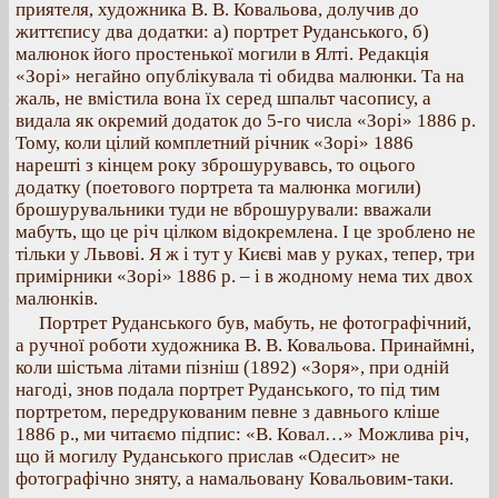
приятеля, художника В. В. Ковальова, долучив до
життєпису два додатки: а) портрет Руданського, б)
малюнок його простенької могили в Ялті. Редакція
«Зорі» негайно опублікувала ті обидва малюнки. Та на
жаль, не вмістила вона їх серед шпальт часопису, а
видала як окремий додаток до 5-го числа «Зорі» 1886 р.
Тому, коли цілий комплетний річник «Зорі» 1886
нарешті з кінцем року зброшурувавсь, то оцього
додатку (поетового портрета та малюнка могили)
брошурувальники туди не вброшурували: вважали
мабуть, що це річ цілком відокремлена. І це зроблено не
тільки у Львові. Я ж і тут у Києві мав у руках, тепер, три
примірники «Зорі» 1886 р. – і в жодному нема тих двох
малюнків.
Портрет Руданського був, мабуть, не фотографічний,
а ручної роботи художника В. В. Ковальова. Принаймні,
коли шістьма літами пізніш (1892) «Зоря», при одній
нагоді, знов подала портрет Руданського, то під тим
портретом, передрукованим певне з давнього кліше
1886 р., ми читаємо підпис: «В. Ковал…» Можлива річ,
що й могилу Руданського прислав «Одесит» не
фотографічно зняту, а намальовану Ковальовим-таки.