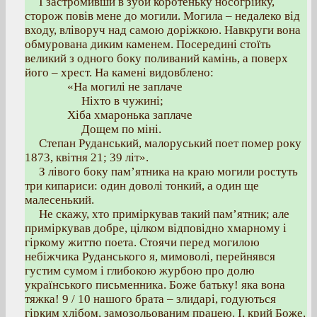
І застромивши в зуби коротеньку носогрійку,
сторож повів мене до могили. Могила – недалеко від
входу, вліворуч над самою доріжкою. Навкруги вона
обмурована диким каменем. Посередині стоїть
великий з одного боку поливаний камінь, а поверх
його – хрест. На камені видовблено:
«На могилі не заплаче
Ніхто в чужині;
Хіба хмаронька заплаче
Дощем по міні.
Степан Руданський, малоруський поет помер року
1873, квітня 21; 39 літ».
З лівого боку пам’ятника на краю могили ростуть
три кипариси: один доволі тонкий, а один ще
малесенький.
Не скажу, хто приміркував такий пам’ятник; але
приміркував добре, цілком відповідно хмарному і
гіркому життю поета. Стоячи перед могилою
небіжчика Руданського я, мимоволі, перейнявся
густим сумом і глибокою журбою про долю
українського письменника. Боже батьку! яка вона
тяжка! 9 / 10 нашого брата – злидарі, годуються
гірким хлібом, замозольованим працею. І, крий Боже,