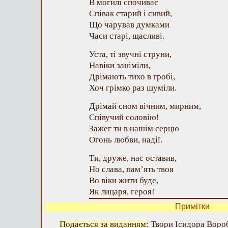
В могилі спочиває
Співак старий і сивий,
Що чарував думками
Часи старі, щасливі.
Уста, ті звучні струни,
Навіки заніміли,
Дрімають тихо в гробі,
Хоч грімко раз шуміли.
Дрімай сном вічним, мирним,
Співучий соловію!
Зажег ти в нашім серцю
Огонь любви, надії.
Ти, друже, нас оставив,
Но слава, пам’ять твоя
Во віки жити буде,
Як лицаря, героя!
Примітки
Подається за виданням
: Твори Ісидора Вороб