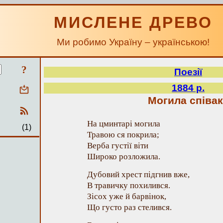
МИСЛЕНЕ ДРЕВО
Ми робимо Україну – українською!
?
Поезії
1884 р.
Могила співак
На цминтарі могила
(1)
Травою ся покрила;
Верба густії віти
Широко розложила.
Дубовий хрест підгнив вже,
В травичку похилився.
Зісох уже й барвінок,
Що густо раз стелився.