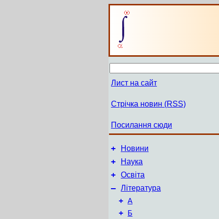
Лист на сайт
Стрічка новин (RSS)
Посилання сюди
+
Новини
+
Наука
+
Освіта
–
Література
+
А
+
Б