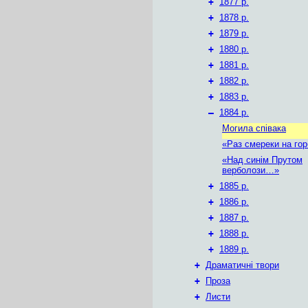
+
1877 р.
+
1878 р.
+
1879 р.
+
1880 р.
+
1881 р.
+
1882 р.
+
1883 р.
–
1884 р.
Могила співака
«Раз смереки на го
«Над синім Прутом
верболози…»
+
1885 р.
+
1886 р.
+
1887 р.
+
1888 р.
+
1889 р.
+
Драматичні твори
+
Проза
+
Листи