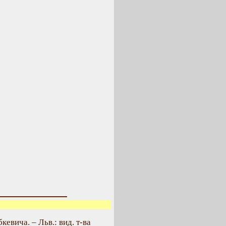
кевича. – Льв.: вид. т-ва