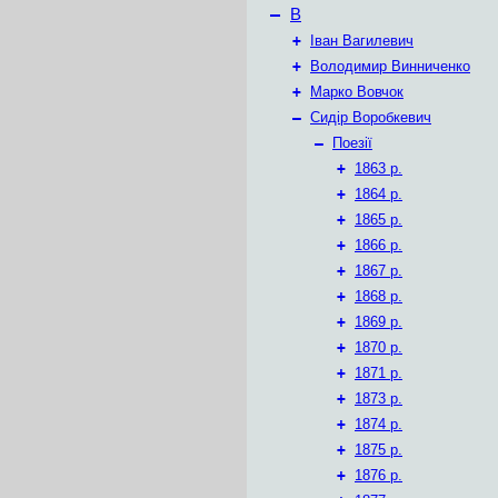
–
В
+
Іван Вагилевич
+
Володимир Винниченко
+
Марко Вовчок
–
Сидір Воробкевич
–
Поезії
+
1863 р.
+
1864 р.
+
1865 р.
+
1866 р.
+
1867 р.
+
1868 р.
+
1869 р.
+
1870 р.
+
1871 р.
+
1873 р.
+
1874 р.
+
1875 р.
+
1876 р.