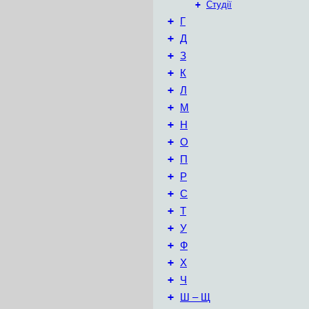
+
Студії
+
Г
+
Д
+
З
+
К
+
Л
+
М
+
Н
+
О
+
П
+
Р
+
С
+
Т
+
У
+
Ф
+
Х
+
Ч
+
Ш – Щ