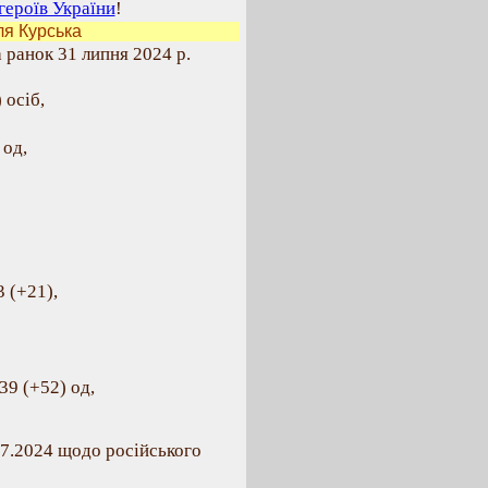
героїв України
!
ля Курська
 ранок 31 липня 2024 р.
 осіб,
 од,
 (+21),
39 (+52) од,
07.2024 щодо російського