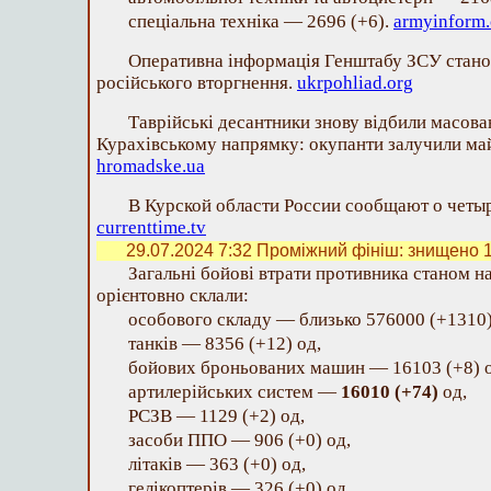
спеціальна техніка — 2696 (+6).
armyinform
Оперативна інформація Генштабу ЗСУ стано
російського вторгнення.
ukrpohliad.org
Таврійські десантники знову відбили масов
Курахівському напрямку: окупанти залучили май
hromadske.ua
В Курской области России сообщают о четыр
currenttime.tv
29.07.2024 7:32
Проміжний фініш: знищено 16
Загальні бойові втрати противника станом на
орієнтовно склали:
особового складу — близько 576000 (+1310)
танків — 8356 (+12) од,
бойових броньованих машин — 16103 (+8) о
артилерійських систем —
16010 (+74)
од,
РСЗВ — 1129 (+2) од,
засоби ППО — 906 (+0) од,
літаків — 363 (+0) од,
гелікоптерів — 326 (+0) од,