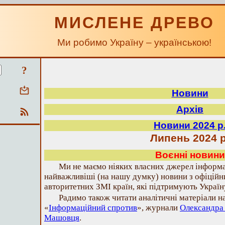
МИСЛЕНЕ ДРЕВО
Ми робимо Україну – українською!
?
Новини
Архів
Новини 2024 р
Липень 2024 р
Воєнні новини
Ми не маємо ніяких власних джерел інформа
найважливіші (на нашу думку) новини з офіційн
авторитетних ЗМІ країн, які підтримують Україн
Радимо також читати аналітичні матеріали н
«
Інформаційний спротив
», журнали
Олександра
Машовця
.