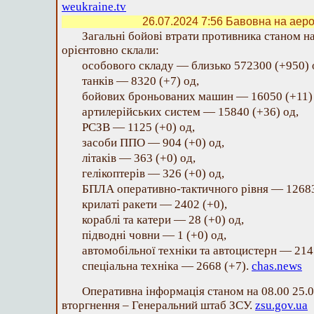
weukraine.tv
26.07.2024 7:56
Бавовна на аеро
Загальні бойові втрати противника станом на
орієнтовно склали:
особового складу — близько 572300 (+950) 
танків — 8320 (+7) од,
бойових броньованих машин — 16050 (+11) 
артилерійських систем — 15840 (+36) од,
РСЗВ — 1125 (+0) од,
засоби ППО — 904 (+0) од,
літаків — 363 (+0) од,
гелікоптерів — 326 (+0) од,
БПЛА оперативно-тактичного рівня — 12683
крилаті ракети — 2402 (+0),
кораблі та катери — 28 (+0) од,
підводні човни — 1 (+0) од,
автомобільної техніки та автоцистерн — 214
спеціальна техніка — 2668 (+7).
chas.news
Оперативна інформація станом на 08.00 25.
вторгнення – Генеральний штаб ЗСУ.
zsu.gov.ua