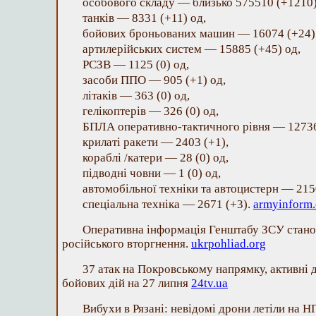
особового складу — близько 575510 (+1210)
танків — 8331 (+11) од,
бойових броньованих машин — 16074 (+24)
артилерійських систем — 15885 (+45) од,
РСЗВ — 1125 (0) од,
засоби ППО — 905 (+1) од,
літаків — 363 (0) од,
гелікоптерів — 326 (0) од,
БПЛА оперативно-тактичного рівня — 12736
крилаті ракети — 2403 (+1),
кораблі /катери — 28 (0) од,
підводні човни — 1 (0) од,
автомобільної техніки та автоцистерн — 215
спеціальна техніка — 2671 (+3).
armyinform
Оперативна інформація Генштабу ЗСУ стано
російського вторгнення.
ukrpohliad.org
37 атак на Покровському напрямку, активні д
бойових дій на 27 липня
24tv.ua
Вибухи в Рязані: невідомі дрони летіли на Н