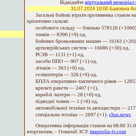
Відвідайте
віртуальний меморіал 
31.07.2024 10:00
Бавовна бі
Загальні бойові втрати противника станом на
орієнтовно склали:
особового складу — близько 578120 (+1060)
танків — 8390 (+9) од,
бойових броньованих машин — 16161 (+20)
артилерійських систем — 16086 (+30) од,
РСЗВ — 1131 (+1) од,
засоби ППО — 907 (+1) од,
літаків — 363 (+0) од,
гелікоптерів — 326 (+0) од,
БПЛА оперативно-тактичного рівня — 12853
крилаті ракети — 2407 (+1),
кораблі /катери — 28 (+0) од,
підводні човни — 1 (+0) од,
автомобільної техніки та автоцистерн — 217
спеціальна техніка — 2697 (+1).
chas.news
Оперативна інформація станом на 08.00 31.
вторгнення, – Генштаб ЗСУ.
magnolia-tv.com