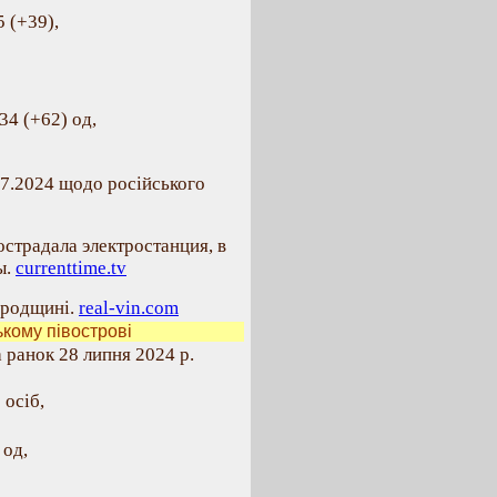
 (+39),
34 (+62) од,
07.2024 щодо російського
страдала электростанция, в
ы.
currenttime.tv
ородщині.
real-vin.com
кому півострові
 ранок 28 липня 2024 р.
 осіб,
 од,