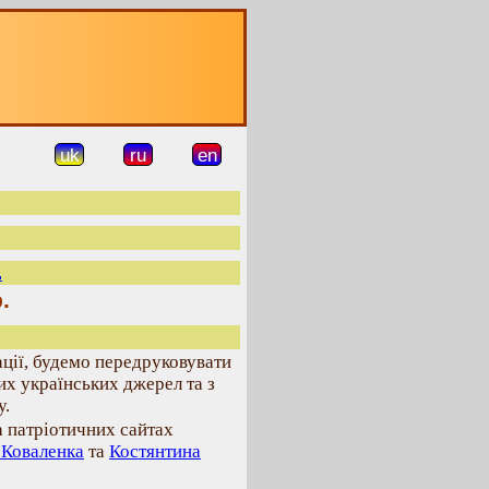
uk
ru
en
.
.
ції, будемо передруковувати
их українських джерел та з
у.
а патріотичних сайтах
 Коваленка
та
Костянтина