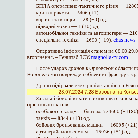
БПЛА оперативно-тактичного рівня — 12805
крилаті ракети — 2406 (+1),
кораблі та катери — 28 (+0) од,
підводні човни — 1 (+0) од,
автомобільної техніки та автоцистерн — 216
спеціальна техніка — 2690 (+19).
chas.news
Оперативна інформація станом на 08.00 29.
вторгнення, – Генштаб ЗСУ.
magnolia-tv.com
После ударов дронов в Орловской области по
Воронежской поврежден объект инфраструктур
Дрони підірвали електропідстанцію на Бєлг
28.07.2024 7:28
Бавовна на Кольсь
Загальні бойові втрати противника станом на
орієнтовно склали:
особового складу — близько 574690 (+1180)
танків — 8344 (+13) од,
бойових броньованих машин — 16095 (+21)
артилерійських систем — 15936 (+51) од,