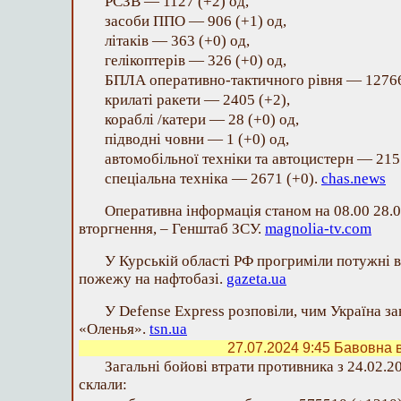
РСЗВ — 1127 (+2) од,
засоби ППО — 906 (+1) од,
літаків — 363 (+0) од,
гелікоптерів — 326 (+0) од,
БПЛА оперативно-тактичного рівня — 12766
крилаті ракети — 2405 (+2),
кораблі /катери — 28 (+0) од,
підводні човни — 1 (+0) од,
автомобільної техніки та автоцистерн — 215
спеціальна техніка — 2671 (+0).
chas.news
Оперативна інформація станом на 08.00 28.
вторгнення, – Генштаб ЗСУ.
magnolia-tv.com
У Курській області РФ прогриміли потужні 
пожежу на нафтобазі.
gazeta.ua
У Defense Express розповіли, чим Україна з
«Оленья».
tsn.ua
27.07.2024 9:45
Бавовна в
Загальні бойові втрати противника з 24.02.2
склали: