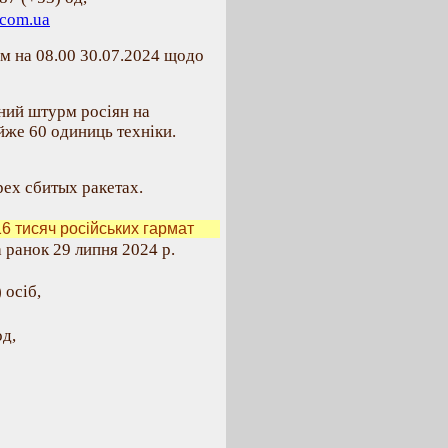
.com.ua
м на 08.00 30.07.2024 щодо
аний штурм росіян на
же 60 одиниць техніки.
ех сбитых ракетах.
 тисяч російських гармат
 ранок 29 липня 2024 р.
 осіб,
д,