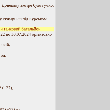
 Донецьку вкотре було гучно.
у складу РФ під Курськом.
н танковий батальйон
022 по 30.07.2024 орієнтовно
 осіб,
 од,
 (+27),
87 (+53) од,