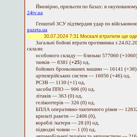
Ймовірно, прильоти по базах: в окупованому
24tv.ua
Генштаб ЗСУ підтвердив удар по військовом
gazeta.ua
30.07.2024 7:31
Москалі втратили ще оди
Загальні бойові втрати противника з 24.02.2
склали:
особового складу — близько 577060 (+1060)
танків — 8381 (
+25
) од,
бойових броньованих машин — 16141 (+38)
артилерійських систем — 16056 (+46) од,
РСЗВ — 1130 (+1) од,
засоби ППО — 906 (0) од,
літаків — 363 (0) од,
гелікоптерів — 326 (0) од,
БПЛА оперативно-тактичного рівня — 12832
крилаті ракети — 2406 (0),
кораблі /катери — 28 (0) од,
підводні човни — 1 (0) од,
автомобільної техніки та автоцистерн — 216