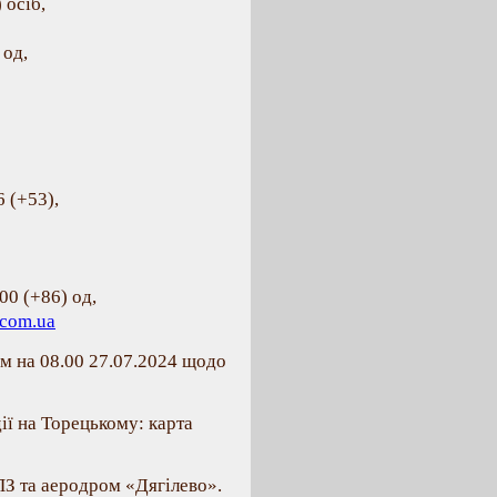
 осіб,
 од,
 (+53),
00 (+86) од,
.com.ua
м на 08.00 27.07.2024 щодо
ії на Торецькому: карта
ПЗ та аеродром «Дягілево».