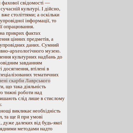
 фахової свідомості —
сучасній культурі. І дійсно,
вже століттями; а оскільки
провідної інформації, то
її опрацювання.
 на прикрих фактах
ння цінних предметів, а
 супровідних даних. Сумний
овно-археологічного музею.
нення культурних надбань до
ровідним завданням
 досягнення, втілені в
спеціалізованих тематичних
чені скарби Лаврського
и, що така діяльність
то тижні роботи над
лишають слід лише в стислому
.
нощі викликає необхідність
, та ще й при умові
, дуже далеких від будь-якої
глядними методами надто