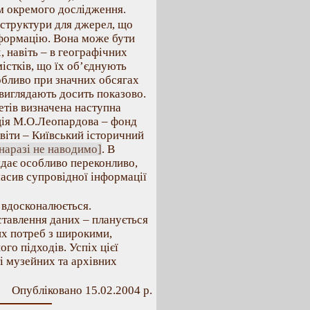
м окремого дослідження.
структури для джерел, що
нформацію. Вона може бути
, навіть – в географічних
істків, що їх об’єднують
обливо при значних обсягах
 виглядають досить показово.
етів визначена наступна
ція М.О.Леопардова – фонд
віти – Київський історичний
наразі не наводимо]
. В
дає особливо переконливо,
масив супровідної інформації
 вдосконалюється.
тавлення даних – планується
их потреб з широкими,
го підходів. Успіх цієї
ті музейних та архівних
Опубліковано 15.02.2004 р.