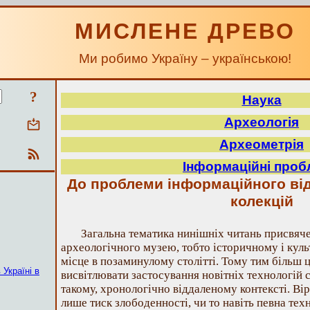
МИСЛЕНЕ ДРЕВО
Ми робимо Україну – українською!
?
Наука
Археологія
Археометрія
Інформаційні про
До проблеми інформаційного ві
колекцій
Загальна тематика нинішніх читань присвяч
археологічного музею, тобто історичному і кул
місце в позаминулому столітті. Тому тим більш 
 Україні в
висвітлювати застосування новітніх технологій 
такому, хронологічно віддаленому контексті. Вір
лише тиск злободенності, чи то навіть певна тех