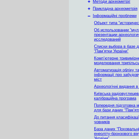
+
Методи археометрії
+
Прикладна археометрія
–
Інформаційні проблеми
Объект типа “историчес
Об использовании “мул
презентации археологи
исследований
Списки выбора в базе 
“Пам’ятки України”
Комп’ютерне тривимірн
моделювання трипільсь
Автоматизація обліку та
інформації про забудов
міст
Археологічні видання в 
Київська радіовуглецев
калібраційна програма
Попередня підготовка м
для бази даних “Пам’ят
До питання класифікаці
човників
База даних “Поховальні
енеоліту-бронзового вік
України”