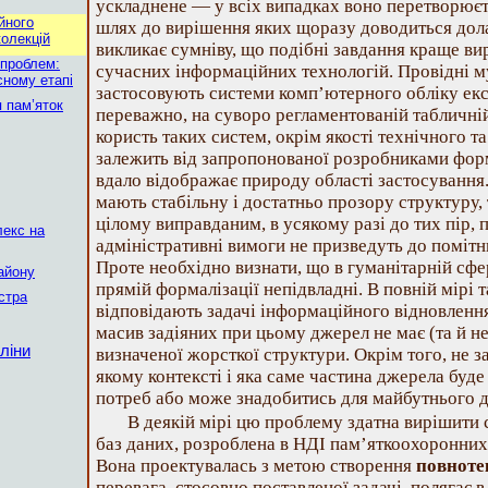
ускладнене — у всіх випадках воно перетворюєт
йного
шлях до вирішення яких щоразу доводиться дола
олекцій
викликає сумніву, що подібні завдання краще в
 проблем:
сучасних інформаційних технологій. Провідні м
сному етапі
застосовують системи комп’ютерного обліку експ
 пам’яток
переважно, на суворо регламентованій табличні
користь таких систем, окрім якості технічного т
залежить від запропонованої розробниками форм
вдало відображає природу області застосування.
мають стабільну і достатньо прозору структуру,
цілому виправданим, в усякому разі до тих пір, 
лекс на
адміністративні вимоги не призведуть до помітни
Проте необхідно визнати, що в гуманітарній сфе
айону
прямій формалізації непідвладні. В повній мірі
істра
відповідають задачі інформаційного відновленн
масив задіяних при цьому джерел не має (та й н
ліни
визначеної жорсткої структури. Окрім того, не 
якому контексті і яка саме частина джерела буд
потреб або може знадобитись для майбутнього 
В деякій мірі цю проблему здатна вирішити 
баз даних, розроблена в НДІ пам’яткоохоронни
Вона проектувалась з метою створення
повноте
перевага, стосовно поставленої задачі, полягає в