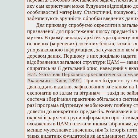
яку сам користувач може будувати відповідно д
особливостей матеріалу. Статистичні, пошукові, 
забезпечують зручність обробки введених даних
Для прикладу спробуємо окреслити в загальн
призначеної для простеження шляху предметів 
музею. В цьому випадку архітектура проекту по
основних (кореневих) логічних блоків, кожен з 
упорядкованою інформацією, за сучасною ком
деревом даних. Першому з них доцільно надати
відображення загальної структури ЦАМ — завда
спиратись на її детальний опис, наведений у вка
Н.И. Указатель Церковно-археологического муз
Академии.– Киев, 1897]
. При необхідності тут 
дванадцять відділів, зафіксованих за станом на 1
експонатів по залам та вітринам — захід не зайв
система зберігання практично збігалася з сист
разі програма підтримує необмежену глибину ст
довести до конкретних предметів. Розвиваючи об
окремі ієрархічні групи інформацію про ті склад
входження в ЦАМ належали іншим зібранням, ад
менше музеєзнавче значення, ніж їх історія пото
таких видатних фундаторів як архімандрит Антон