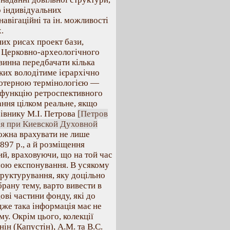
о індивідуальних
навігаційні та ін. можливості
.
их рисах проект бази,
з Церковно-археологічного
винна передбачати кілька
яких володітиме ієрархічно
’ютерною термінологією —
 функцію ретроспективного
ння цілком реальне, якщо
зівнику М.І. Петрова
[Петров
ея при Киевской Духовной
можна врахувати не лише
897 р., а й розміщення
ий, враховуючи, що на той час
емою експонування. В усякому
руктурування, яку доцільно
рану тему, варто вивести в
ові частини фонду, які до
же така інформація має не
му. Окрім цього, колекції
ін (Капустін), А.М. та В.С.