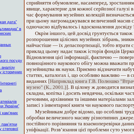
сприйняття обумовлене, насамперед, зростанням
явище, характерне для кожної серйозної галузі в 
час формування музейних колекцій визначається 
при цьому нагромаджувався величезний масив су
кая дата”
одночасно відбувалось і вдосконалення досвіду 
ьтимедиа” в
Окрім іншого, цей досвід грунтується також
ческих
розпорошення цілісних музейних зібрань, зникне
данных
найчастіше — їх депаспортизації, тобто втрати
приклад цьому надає також історія фондів Церк
е
Відновлення цієї інформації, фактично — повер
кого посуду
повноцінного наукового обігу можна вважати п
 аналізу
музейництва як науки. Приємно відзначити набуті
у історичних
статтях, каталогах і, що особливо важливо — в 
виданнях
[Наприклад книга Г.В. Полюшко "Втра
Інтернеті
музею" (К., 2001.)]
. В цілому ж доводится визнат
а
складна, копітка і досить невдячна, оскільки час
речовими, архівними та іншими матеріалами за
атеріалів
записі з інвентарної книги чи наукового паспорту
ки України”
Музейникам добре відомо, що особливі труд
ї кам’яних
обробки величезного масиву різнотипних джерел
постійного порівняння та взаємоперевірки даних
 пам’ятки
у степової
уніфікації. Розв’язання цієї проблеми суто умо