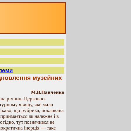
блеми
дновлення музейних
М.В.Панченко
ена річниці Церковно-
ьтурному явищу, яке мало
цікаво, що рубрика, покликана
сприймається як належне і в
огідно, тут позначився не
нократична інерція — таке