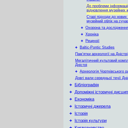
До проблеми інформаці
відновлення музейних к
Старі підходи до нових
музейний облік на суча
+
Охорона та дослідження
+
Хроніка
+
Рецензії
+
Baltic-Pontic Studies
Пам’ятки археології на Дністрі
Мегалітичний культовий комп
Дністрі
+
Археологія Чортківського р
Довгі вали середньої течії Дн
+
Бібліографія
+
Допоміжні історичні дисцип
+
Економіка
+
Історичні джерела
+
Історія
+
Історія культури
+
Києвознавство