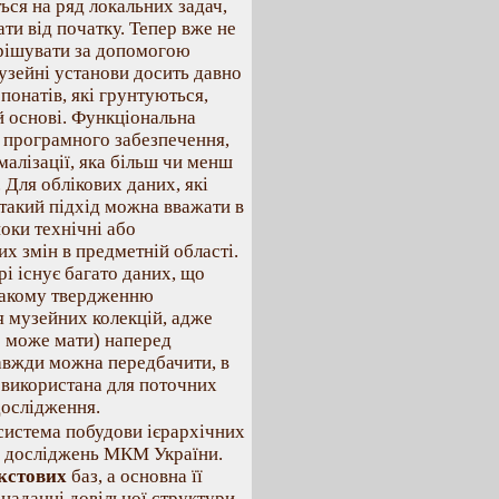
ься на ряд локальних задач,
ти від початку. Тепер вже не
ирішувати за допомогою
узейні установи досить давно
онатів, які грунтуються,
й основі. Функціональна
а програмного забезпечення,
алізації, яка більш чи менш
 Для облікових даних, які
 такий підхід можна вважати в
поки технічні або
х змін в предметній області.
рі існує багато даних, що
 такому твердженню
я музейних колекцій, адже
е може мати) наперед
завжди можна передбачити, в
е використана для поточних
дослідження.
система побудови ієрархічних
х досліджень МКМ України.
кстових
баз, а основна її
 наданні довільної структури,