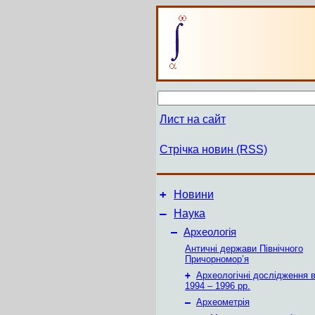
Лист на сайт
Стрічка новин (RSS)
+
Новини
–
Наука
–
Археологія
Античні держави Північного
Причорномор’я
+
Археологічні дослідження в
1994 – 1996 рр.
–
Археометрія