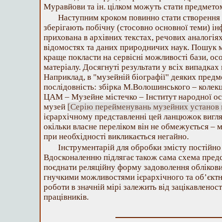
Муравйови та ін. цілком можуть стати предмето
Наступним кроком повинно стати створення 
зберігають побічну (стосовно основної теми) і
прихована в архівних текстах, речових аналогіях
відомостях та даних природничих наук. Пошук м
краще покласти на сервісні можливості бази, ос
матеріалу. Досягнуті результати у всіх випадках
Наприклад, в "музейній біографії" деяких предм
послідовність: збірка М.Волошинського – колек
ЦАМ – Музейне містечко – Інститут народної ос
музей
[Серію перейменувань музейних установ 
ієрархічному представленні цей ланцюжок вигля
окільки власне переліком він не обмежується – 
при необхідності викликається негайно.
Інструментарій для обробки змісту постійно
Вдосконаленню підлягає також сама схема предс
поєднати реляційну форму задоволення обліков
гнучкими можливостями ієрархічного та об’єктно
роботи в значній мірі залежить від зацікавленос
працівників.