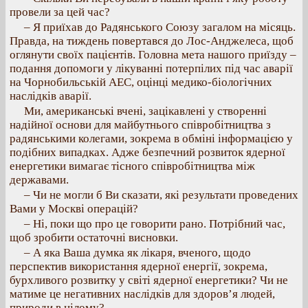
провели за цей час?
– Я приїхав до Радянського Союзу загалом на місяць.
Правда, на тиждень повертався до Лос-Анджелеса, щоб
оглянути своїх пацієнтів. Головна мета нашого приїзду –
подання допомоги у лікуванні потерпілих під час аварії
на Чорнобильській АЕС, оцінці медико-біологічних
наслідків аварії.
Ми, американські вчені, зацікавлені у створенні
надійної основи для майбутнього співробітництва з
радянськими колегами, зокрема в обміні інформацією у
подібних випадках. Адже безпечний розвиток ядерної
енергетики вимагає тісного співробітництва між
державами.
– Чи не могли б Ви сказати, які результати проведених
Вами у Москві операцій?
– Ні, поки що про це говорити рано. Потрібний час,
щоб зробити остаточні висновки.
– А яка Ваша думка як лікаря, вченого, щодо
перспектив використання ядерної енергії, зокрема,
бурхливого розвитку у світі ядерної енергетики? Чи не
матиме це негативних наслідків для здоров’я людей,
природи в цілому?