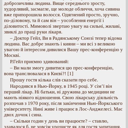
доброзичлива людина. Вище середнього зросту,
худорлявий, засмагле, ще молоде обличчя, хоча сивина
вже припорошила волосся. Одягнений просто, зручно,
по-діловому, та й сам він – уособлення енергії і
діловитості. Мимоволі звертаю увагу на сильні, жилаві,
звиклі до праці руки лікаря.
– Доктор Гейл, Ви в Радянському Союзі тепер відома
людина. Вас добре знають і кияни – ми всі з великою
увагою й інтересом дивилися Вашу прес-конференцію у
Москві.
Р.Гейл приємно здивований:
– Ви мали змогу дивитися цю прес-конференцію,
вона транслювалася в Києві?! [1]
Прошу гостя кілька слів сказати про себе.
Народився в Нью-Йорку, в 1945 році. У сім’ї він
перший лікар. Ні батьки, ні дружина до медицини не
мають ніякого відношення. Свою лікарську діяльність
розпочав з 1970 року, після закінчення Нью-Йоркського
університету. Нині живе і працює в Лос-Анджелесі. Має
двох дочок і сина.
– Скільки годин у день ви працюєте? – ставлю,
здавалося б, не зовсім урочисте як для гостя запитання.