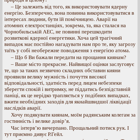
– Це залежить від того, як використовувати ядерну
енергію. Безперечно, вона повинна використовуватися в
інтересах людини, бути їй помічницею. Аварії на
атомних електростанціях, зокрема, та, яка сталася на
Чорнобильській АЕС, не повинні перешкодити
розвиткові ядерної енергетики. Хоча цей трагічний
випадок має постійно нагадувати нам про те, яку загрозу
таїть у собі необережне поводження з енергією атома.
– Що б Ви бажали передати на прощання киянам?
– Ваше місто прекрасне. Найвищої оцінки заслуговує
те, що за таких незвично складних обставин кияни
проявили велику мужність і почуття високої
відповідальності, здатність перед лицем небезпеки
зберегти спокій і витримку, не піддатись безпідставній
паніці, як це нерідко трапляється у подібних випадках,
вжити необхідних заходів для якнайшвидшої ліквідації
наслідків аварії.
Хочу подякувати киянам, моїм радянським колегам за
гостинність і велике довір’я.
Час інтерв’ю вичерпано. Прощальний потиск рук. І
тут приємно дивує Р.Гейл.