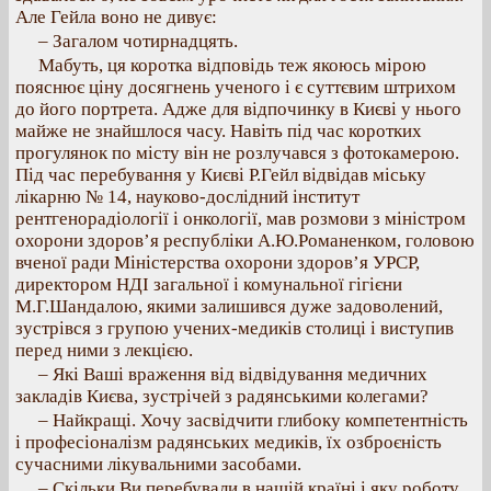
Але Гейла воно не дивує:
– Загалом чотирнадцять.
Мабуть, ця коротка відповідь теж якоюсь мірою
пояснює ціну досягнень ученого і є суттєвим штрихом
до його портрета. Адже для відпочинку в Києві у нього
майже не знайшлося часу. Навіть під час коротких
прогулянок по місту він не розлучався з фотокамерою.
Під час перебування у Києві Р.Гейл відвідав міську
лікарню № 14, науково-дослідний інститут
рентгенорадіології і онкології, мав розмови з міністром
охорони здоров’я республіки А.Ю.Романенком, головою
вченої ради Міністерства охорони здоров’я УРСР,
директором НДІ загальної і комунальної гігієни
М.Г.Шандалою, якими залишився дуже задоволений,
зустрівся з групою учених-медиків столиці і виступив
перед ними з лекцією.
– Які Ваші враження від відвідування медичних
закладів Києва, зустрічей з радянськими колегами?
– Найкращі. Хочу засвідчити глибоку компетентність
і професіоналізм радянських медиків, їх озброєність
сучасними лікувальними засобами.
– Скільки Ви перебували в нашій країні і яку роботу