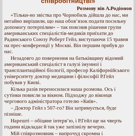
співробітництві»
Розмову вів А.Родіонов
«Тільки-но звістка про Чорнобиль дійшла до нас, ми
негайно вирішили, що наш обов’язок подати посильну
допомогу потерпілим» – так пояснив рішення групи
американських спеціалістів-медиків приїхати до
Радянського Союзу Роберт Гейл, виступаючи 15 травня
на прес-конференції у Москві. Він першим прибув до
нас.
Незадовго до повернення на батьківщину відомий
американський спеціаліст в галузі імунної і
трансплантаційноі біології, професор Каліфорнійського
університету доктор медицини і філософії Р.Гейл
побував у Києві.
Кілька разів переносилася наша розмова. Ось і
сутінки повисли за вікном. Підходжу до віконця
чергового адміністратора готелю «Київ».
– Доктор Гейл з 507-го? Він затримується, буде
пізніше.
Нарешті – обіцяне інтерв’ю, і Р.Гейл ще на чверть
години відкладає й так уже запізнілу вечерю.
Мій співрозмовник – напрочуд скромна і