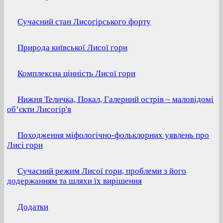
Сучасний стан Лисогірського форту
Природа київської Лисої гори
Комплексна цінність Лисої гори
Нижня Теличка, Покал, Галерний острів – маловідомі
об’єкти Лисогір'я
Походження міфологічно-фольклорних уявлень про
Лисі гори
Сучасний режим Лисої гори, проблеми з його
додержанням та шляхи їх вирішення
Додатки