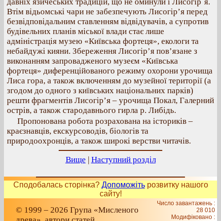
давніх язичеських традицій, що не оминули і Лисогір`я.
Втім відьомські чари не забезпечують Лисогір’я перед
безвідповідальним ставленням відвідувачів, а супротив
будівельних планів міської влади стає лише
адміністрація музею «Київська фортеця», екологи та
небайдужі кияни. Збереження Лисогір’я пов’язане з
виконанням запровадженого музеєм «Київська
фортеця» диференційованого режиму охорони урочища
Лиса гора, а також включенням до музейної території (а
згодом до одного з київських національних парків)
решти фрагментів Лисогір’я – урочища Покал, Галерний
острів, а також стародавнього гирла р. Либідь.
Пропонована робота розрахована на істориків –
краєзнавців, екскурсоводів, біологів та
природоохронців, а також широкі верстви читачів.
Вище
|
Наступний розділ
Сподобалась сторінка?
Допоможіть
розвитку нашого
сайту!
Число завантажень :
© 1999 – 2026 Група «Мисленого
28 010
Модифіковано :
древа», автори статей