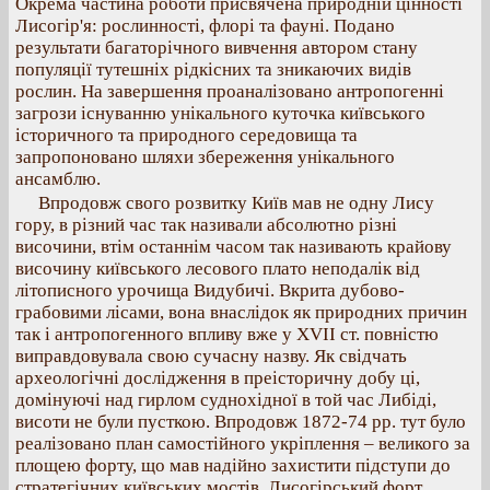
Окрема частина роботи присвячена природній цінності
Лисогір'я: рослинності, флорі та фауні. Подано
результати багаторічного вивчення автором стану
популяції тутешніх рідкісних та зникаючих видів
рослин. На завершення проаналізовано антропогенні
загрози існуванню унікального куточка київського
історичного та природного середовища та
запропоновано шляхи збереження унікального
ансамблю.
Впродовж свого розвитку Київ мав не одну Лису
гору, в різний час так називали абсолютно різні
височини, втім останнім часом так називають крайову
височину київського лесового плато неподалік від
літописного урочища Видубичі. Вкрита дубово-
грабовими лісами, вона внаслідок як природних причин
так і антропогенного впливу вже у ХVII ст. повністю
виправдовувала свою сучасну назву. Як свідчать
археологічні дослідження в преісторичну добу ці,
домінуючі над гирлом суднохідної в той час Либіді,
висоти не були пусткою. Впродовж 1872-74 рр. тут було
реалізовано план самостійного укріплення – великого за
площею форту, що мав надійно захистити підступи до
стратегічних київських мостів. Лисогірський форт.