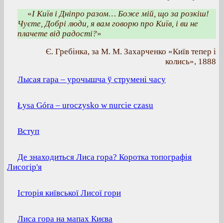
«
І Київ і Дніпро разом… Боже мій, що за розкіш!
Чуєте, Добрі люди, я вам говорю про Київ, і ви не
плачете від радості?
»
Є. Гребінка, за М. М. Захарченко «Київ тепер і
колись», 1888
Лысая гара – урочышча ў струмені часу
Łysa Góra – uroczysko w nurcie czasu
Вступ
Де знаходиться Лиса гора? Коротка топографія
Лисогір'я
Історія київської Лисої гори
Лиса гора на мапах Києва