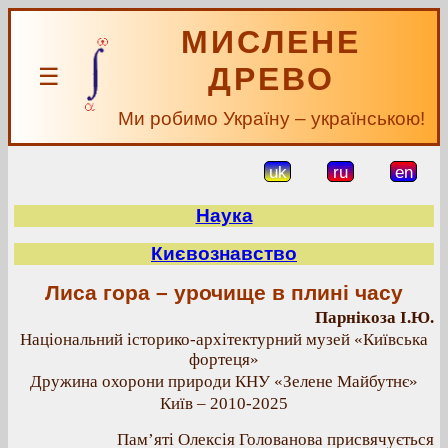
МИСЛЕНЕ
ДРЕВО
☰
Ми робимо Україну – українською!
uk
ru
en
Наука
Києвознавство
Лиса гора – урочище в плині часу
Парнікоза І.Ю.
Національний історико-архітектурний музей «Київська
фортеця»
Дружина охорони природи КНУ «Зелене Майбутнє»
Київ – 2010-2025
Пам’яті Олексія Голованова присвячується