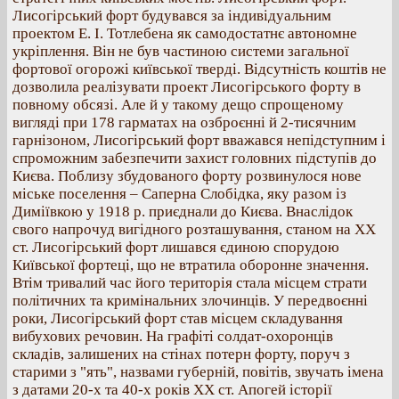
Лисогірський форт будувався за індивідуальним
проектом Е. І. Тотлебена як самодостатнє автономне
укріплення. Він не був частиною системи загальної
фортової огорожі київської тверді. Відсутність коштів не
дозволила реалізувати проект Лисогірського форту в
повному обсязі. Але й у такому дещо спрощеному
вигляді при 178 гарматах на озброєнні й 2-тисячним
гарнізоном, Лисогірський форт вважався непідступним і
спроможним забезпечити захист головних підступів до
Києва. Поблизу збудованого форту розвинулося нове
міське поселення – Саперна Слобідка, яку разом із
Диміївкою у 1918 р. приєднали до Києва. Внаслідок
свого напрочуд вигідного розташування, станом на ХХ
ст. Лисогірський форт лишався єдиною спорудою
Київської фортеці, що не втратила оборонне значення.
Втім тривалий час його територія стала місцем страти
політичних та кримінальних злочинців. У передвоєнні
роки, Лисогірський форт став місцем складування
вибухових речовин. На графіті солдат-охоронців
складів, залишених на стінах потерн форту, поруч з
старими з "ять", назвами губерній, повітів, звучать імена
з датами 20-х та 40-х років ХХ ст. Апогей історії