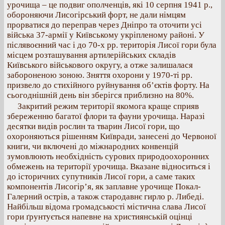
урочища – це подвиг ополченців, які 10 серпня 1941 р.,
обороняючи Лисогірський форт, не дали німцям
прорватися до переправ через Дніпро та оточити усі
війська 37-армії у Київському укріпленому районі. У
післявоєнний час і до 70-х рр. територія Лисої гори була
місцем розташування артилерійських складів
Київського військового округу, а отже залишалася
забороненою зоною. Зняття охорони у 1970-ті рр.
призвело до стихійного руйнування об’єктів форту. На
сьогоднішній день він зберігся приблизно на 80%.
Закритий режим території якомога краще сприяв
збереженню багатої флори та фауни урочища. Наразі
десятки видів рослин та тварин Лисої гори, що
охороняються рішенням Київради, занесені до Червоної
книги, чи включені до міжнародних конвенцій
зумовлюють необхідність сурових природоохоронних
обмежень на території урочища. Вказане відноситься і
до історичних супутників Лисої гори, а саме таких
компонентів Лисогір’я, як заплавне урочище Покал-
Галерний острів, а також стародавнє гирло р. Либеді.
Найбільш відома громадськості містична слава Лисої
гори ґрунтується напевне на християнській оцінці