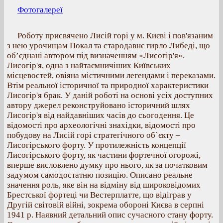
Фотогалереї
Роботу присвячено Лисій горі у м. Києві і пов'язаним
з нею урочищам Покал та стародавнє гирло Либеді, що
об’єднані автором під визначенням «Лисогір'я».
Лисогір'я, одна з найтаємничіших Київських
місцевостей, овіяна містичними легендами і переказами.
Втім реальної історичної та природної характеристики
Лисогір'я брак. У даній роботі на основі усіх доступних
автору джерел реконструйовано історичний шлях
Лисогір'я від найдавніших часів до сьогодення. Це
відомості про археологічні знахідки, відомості про
побудову на Лисій горі стратегічного об`єкту –
Лисогірського форту. У протилежність концепції
Лисогірського форту, як частини фортечної огорожі,
вперше висловлено думку про нього, як за початковим
задумом самодостатню позицію. Описано реальне
значення роль, яке він на відміну від широковідомих
Брестської фортеці чи Вестерплатте, що відіграв у
Другій світовій війні, зокрема обороні Києва в серпні
1941 р. Наявний детальний опис сучасного стану форту.