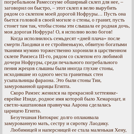
погребальном Рамессеуме обширный склеп для нее, –
заговорил он быстро, – этот склеп я велю вырубить
рядом со склепом моей дорогой Нофруры… Пусть она
бьется головой в своей могиле о стены, о гранит, пусть
стонет там так, чтобы стоны эти слышала ее родная дочь,
моя дорогая Нофрура! О, я исполню волю богов!
Когда исполнилось семьдесят «дней плача» после
смерти Лаодики и ее стройненькую, обвитую богатыми
тканями мумию торжественно хоронили в царственном
склепе Рамзеса III-го, рядом со склепом его любимой
дочери Нофруры, среди печального погребального
пения жрецов слышны были иногда глухие стоны,
исходившие из одного места гранитных стен
усыпальницы фараона. Это были стоны Тии,
замурованной царицы Египта.
Скоро Рамзес женился на прекрасной хеттеянке-
еврейке Изиде, родное имя которой было Хемароцат, и
светло-каштановая правнучка Аарона сделалась
царицею Египта.
Безутешная Нитокрис долго оплакивала
замурованную мать, сестру и сиротку Лаодику.
Любимицей и наперсницей ее стала маленькая Хену,