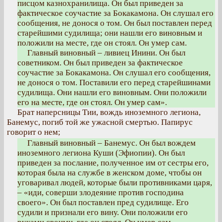
писцом казнохранилища. Он был приведен за
фактическое соучастие за Бокакамона. Он слушал его
сообщения, не донося о том. Он был поставлен перед
старейшими судилища; они нашли его виновным и
положили на месте, где он стоял. Он умер сам.
Главный виновный – ливиец Инини. Он был
советником. Он был приведен за фактическое
соучастие за Бокакамона. Он слушал его сообщения,
не донося о том. Поставили его перед старейшинами
судилища. Они нашли его виновным. Они положили
его на месте, где он стоял. Он умер сам».
Брат наперсницы Тии, вождь иноземного легиона,
Банемус, погиб той же ужасной смертью. Папирус
говорит о нем;
Главный виновный – Банемус. Он был вождем
иноземного легиона Куши (Эфиопии). Он был
приведен за послание, полученное им от сестры его,
которая была на службе в женском доме, чтобы он
уговаривал людей, которые были противниками царя,
– «иди, соверши злодеяние против господина
своего». Он был поставлен пред судилище. Его
судили и признали его вину. Они положили его