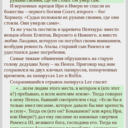
руками своими, где он стоял. Он умер сам.
И верховных жрецов Ири и Имери не спасли их
божества – первого богиня Сохет, второго – бог
Хормаху. «Судьи положили их руками своими, где они
стояли. Они умерли сами».
Та же участь постигла и царевича Пентаура: вместо
венцов обоих Египтов, Верхнего и Нижнего, и вместо
любви Лаодики, которую он погубил своим вниманием,
возбудив ревность Аталы, старший сын Рамзеса не
удостоился даже погребения.
Самые тяжкие обвинения обрушились на старую
голову дедушки Хену – на Пенхи. Приговор над ним
сохранился на двух клочках папирусов, попорченных
временем, на папирусах Lee и Rollin.
Сохранившийся отрывок папируса Lee гласит:
«…всем людям этого места, в котором я (кто этот
я?) пребываю, и всем жителям земли». Тогда говорил
к нему Пенхи, бывший смотрителем стад: «Если бы я
только имел писание, которое давало бы мне крепость
и силу». Тогда он (кто он? Бокакамон? или жрец Ири,
или Имери?) дал ему писание из книжных свертков
Рамзеса III, великого бога, господина его. Тогда на