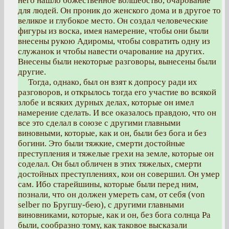
него нашло божественное волшебство, очарование
для людей. Он проник до женского дома и в другое то
великое и глубокое место. Он создал человеческие
фигуры из воска, имея намерение, чтобы они были
внесены рукою Адиромы, чтобы совратить одну из
служанок и чтобы навести очарование на других.
Внесены были некоторые разговоры, вынесены были
другие.
Тогда, однако, был он взят к допросу ради их
разговоров, и открылось тогда его участие во всякой
злобе и всяких дурных делах, которые он имел
намерение сделать. И все оказалось правдою, что он
все это сделал в союзе с другими главными
виновными, которые, как и он, были без бога и без
богини. Это были тяжкие, смерти достойные
преступления и тяжелые грехи на земле, которые он
соделал. Он был обличен в этих тяжелых, смерти
достойных преступлениях, кои он совершил. Он умер
сам. Ибо старейшины, которые были перед ним,
познали, что он должен умереть сам, от себя (von
selber по Бругшу-бею), с другими главными
виновниками, которые, как и он, без бога солнца Ра
были, сообразно тому, как таковое высказали