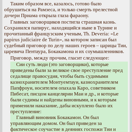
Таким образом все, казалось, готово было
обрушиться на Рамзеса, и только смерть прелестной
дочери Приама открыла глаза фараону.
Главных заговорщиков постигла страшная казнь.
Сохранился папирус, находящийся ныне в Турине и
прочитанный французским ученым, Th. Deveria: «Le
papirus judiciaire de Turin», на котором записан был
судебный приговор по делу наших героев – царицы Тии,
царевича Пентаура, Бокакамона и их соумышленников.
Приговор, между прочим, гласит следующее:
Сии суть люди (это заговорщики), которые
приведены были за великое свое преступление пред
седалище правосудия, чтобы быть судимыми
казнохранителем Монтуемтауи, казнохранителем
Папфроуи, носителем опахала Каро, советником
Пибесат, писцом канцелярии Маи и др., и которые
были судимы и найдены виновными, и к которым
применили наказание, дабы искуплено было их
преступление:
Главный виновник Бокакамон. Он был
управляющим домом. Он был приведен за
фактическое соучастие в деяниях госпожи Тии и