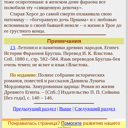
тоже осиротевшая: в женском доме фараона все
полюбили эту «священную девочку».
Старая Херсе до самой смерти оплакивала свою
питомицу – «богоравную дочь Приама» и с любовью
вспоминала о своей бывшей неволе – о жизни в Трое до
ее грустного конца.
Примечания
13
. Летописи и памятники древних народов. Египет.
История
Фараонов Бругша. Перевод И. К. Властова.
Спб. 1880 г., стр. 582–584. Язык переводов Бругша-бея
очень темен; не яснее и язык г.Властова.
По изданию
: Полное собрание исторических
романов, повестей и рассказов Даниила Лукича
Мордовцева. Замурованная царица: Роман из жизни
Древнего Египта. – [Спб.:] Издательство П. П. Сойкина
[без года], с. 140 – 146.
Предыдущий раздел
|
Выше
|
Следующий раздел
Понравилась страница?
Помогите
развитию нашего