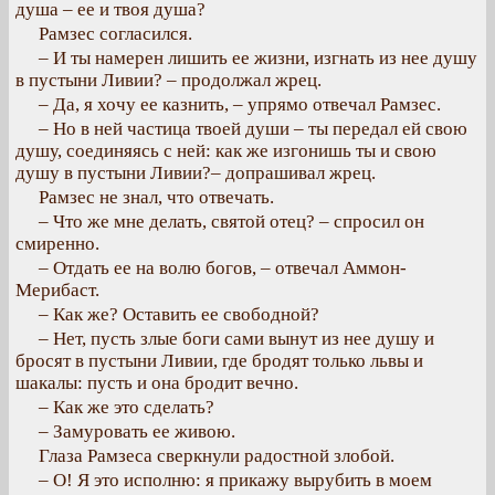
душа – ее и твоя душа?
Рамзес согласился.
– И ты намерен лишить ее жизни, изгнать из нее душу
в пустыни Ливии? – продолжал жрец.
– Да, я хочу ее казнить, – упрямо отвечал Рамзес.
– Но в ней частица твоей души – ты передал ей свою
душу, соединяясь с ней: как же изгонишь ты и свою
душу в пустыни Ливии?– допрашивал жрец.
Рамзес не знал, что отвечать.
– Что же мне делать, святой отец? – спросил он
смиренно.
– Отдать ее на волю богов, – отвечал Аммон-
Мерибаст.
– Как же? Оставить ее свободной?
– Нет, пусть злые боги сами вынут из нее душу и
бросят в пустыни Ливии, где бродят только львы и
шакалы: пусть и она бродит вечно.
– Как же это сделать?
– Замуровать ее живою.
Глаза Рамзеса сверкнули радостной злобой.
– О! Я это исполню: я прикажу вырубить в моем