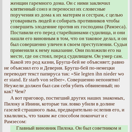
женщин гаремного дома. Он с ними заключил
клятвенный союз и переносил их словесные
поручения из дома к их матерям и сестрам, с целью
уговаривать людей и собирать противников чтобы
совершить злодеяние против их господина (Рамзеса).
Поставили его перед старейшинами судилища, и они
нашли его виновным в том, что он таковое делал, и он
был совершенно уличен в своем преступлении. Судьи
применили к нему наказание. Они положили его на
месте, где он стоял, перед судилищем. Он умер сам.
Какой это род казни, Бругш-бей не объясняет; равно
не объяснил его и Деверия. Бругш-бей по-немецки
переводит текст папируса так: «Sie legten ihn nieder wo
er stand. Er starb von selber». Совершенно непонятно!
Неужели должен был сам себя убить обвиненный; но
как? Чем?
А вот приговор, постигший других наших знакомых,
Пилоку и Инини, которые так ловко убили в долине
газелей страшного льва, предварительно ослепив его, и
хвалились, что таким же способом покончат и с
Рамзесом:
Главный виновник Пилока. Он был советником и