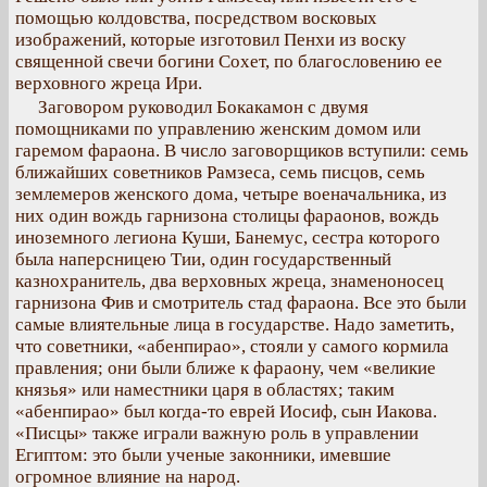
помощью колдовства, посредством восковых
изображений, которые изготовил Пенхи из воску
священной свечи богини Сохет, по благословению ее
верховного жреца Ири.
Заговором руководил Бокакамон с двумя
помощниками по управлению женским домом или
гаремом фараона. В число заговорщиков вступили: семь
ближайших советников Рамзеса, семь писцов, семь
землемеров женского дома, четыре военачальника, из
них один вождь гарнизона столицы фараонов, вождь
иноземного легиона Куши, Банемус, сестра которого
была наперсницею Тии, один государственный
казнохранитель, два верховных жреца, знаменоносец
гарнизона Фив и смотритель стад фараона. Все это были
самые влиятельные лица в государстве. Надо заметить,
что советники, «абенпирао», стояли у самого кормила
правления; они были ближе к фараону, чем «великие
князья» или наместники царя в областях; таким
«абенпирао» был когда-то еврей Иосиф, сын Иакова.
«Писцы» также играли важную роль в управлении
Египтом: это были ученые законники, имевшие
огромное влияние на народ.