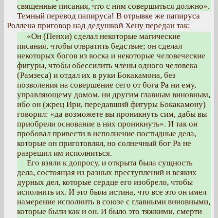
священные писания, что с ним совершиться должно».
Темный перевод папируса! В отрывке же папируса
Роллена приговор над дедушкой Хену передан так:
«Он (Пенхи) сделал некоторые магические
писания, чтобы отвратить бедствие; он сделал
некоторых богов из воска и некоторые человеческие
фигуры, чтобы обессилить члены одного человека
(Рамзеса) и отдал их в руки Бокакамона, без
позволения на совершение сего от бога Ра ни ему,
управляющему домом, ни другим главным виновным,
ибо он (жрец Ири, передавший фигуры Бокакамону)
говорил: «да возможете вы проникнуть сим, дабы вы
приобрели основание в них проникнуть». И так он
пробовал привести в исполнение постыдные дела,
которые он приготовлял, но солнечный бог Ра не
разрешил им исполниться.
Его взяли к допросу, и открыта была сущность
дела, состоящая из разных преступлений и всяких
дурных дел, которые сердце его изобрело, чтобы
исполнить их. И это была истина, что все это он имел
намерение исполнить в союзе с главными виновными,
которые были как и он. И было это тяжкими, смерти