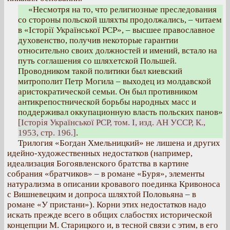
«Несмотря на то, что религиозные преследования
со стороны польской шляхты продолжались, – читаем
в «Історії Української PCP», – высшее православное
духовенство, получив некоторые гарантии
относительно своих должностей и имений, встало на
путь соглашения со шляхетской Польшей.
Проводником такой политики был киевский
митрополит Петр Могила – выходец из молдавской
аристократической семьи. Он был противником
антикрепостнической борьбы народных масс и
поддерживал оккупационную власть польских панов»
[Історія Української PCP, том. I, изд. АН УССР, К.,
1953, стр. 196.]
.
Трилогия «Богдан Хмельницкий» не лишена и других
идейно-художественных недостатков (например,
идеализация Богоявленского братства в картине
собрания «братчиков» – в романе «Буря», элементы
натурализма в описании кровавого поединка Кривоноса
с Вишневецким и допроса шляхтой Половьяна – в
романе «У пристани»). Корни этих недостатков надо
искать прежде всего в общих слабостях исторической
концепции М. Старицкого и, в тесной связи с этим, в его