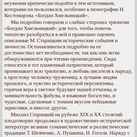
неумении критически подойти к тем источникам,
которыми он пользовался, особенно к монографии Н.
Костомарова «Богдан Хмельницкий».
Мы подробно говорили о слабых сторонах трилогии
«Богдан Хмельницкий» для того, чтобы помочь
читателю разобраться в ней и правильно оценить
описанные М. Старицким исторические события и
личности. Останавливаться подробно на ее
достоинствах нет необходимости, так как они легко
обнаруживаются при чтении произведения. Сюда
относятся и тот пламенный патриотизм, который
пронизывает всю трилогию, и любовь писателя к народу,
к простому человеку-труженику, к лучшим людям
прошлого, и чувство исторической перспективы,
горячая вера в светлое будущее нашей отчизны, и
занимательность фабулы, и языковое богатство, и
чудесные, сделанные с тонким вкусом пейзажные
зарисовки, и многое другое.
Михаил Старицкий на рубеже XIX и XX столетий
плодотворно продолжал в художественно-исторической
литературе великие гуманистические и реалистические
традиции Т. Шевченко, А. Пушкина, Н. Гоголя. Наряду с