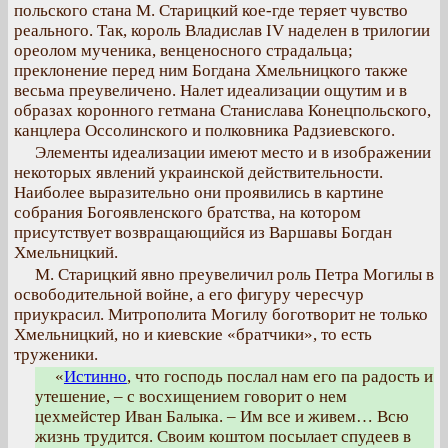
польского стана М. Старицкий кое-где теряет чувство
реального. Так, король Владислав IV наделен в трилогии
ореолом мученика, венценосного страдальца;
преклонение перед ним Богдана Хмельницкого также
весьма преувеличено. Налет идеализации ощутим и в
образах коронного гетмана Станислава Конецпольского,
канцлера Оссолинского и полковника Радзиевского.
Элементы идеализации имеют место и в изображении
некоторых явлений украинской действительности.
Наиболее выразительно они проявились в картине
собрания Богоявленского братства, на котором
присутствует возвращающийся из Варшавы Богдан
Хмельницкий.
М. Старицкий явно преувеличил роль Петра Могилы в
освободительной войне, а его фигуру чересчур
приукрасил. Митрополита Могилу боготворит не только
Хмельницкий, но и киевские «братчики», то есть
труженики.
«
Истинно
, что господь послал нам его па радость и
утешение, – с восхищением говорит о нем
цехмейстер Иван Балыка. – Им все и живем… Всю
жизнь трудится. Своим коштом посылает спудеев в