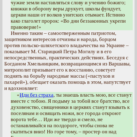
чужие земли наставляться слову и учению божиго;
книжки в оборону веры друкует, школы фундует,
церкви наши от волков унитских отымает. Истинно
како глаголет пророк: «Во дни беззаконных укрепи
правоверие!»
Именно таким – самоотверженным патриотом,
защитником интересов отчизны и народа, борцом
против польско-шляхетского владычества на Украине –
показывает М. Старицкий Петра Могилу и в его
непосредственных, практических действиях. Беседуя с
Богданом Хмельницким, возвращающимся из Варшавы,
митрополит призывает его к восстанию, советует
поднять на борьбу народные массы («пастухов и
пахарей»), обещает оказать помощь в этом, напутствует
и вдохновляет:
«
Иди без страха
, ты знаешь власть мою, все станут
вместе с тобою. Я подыму за тобой все братство, все
духовенство, священники в церквях станут взывать к
поселянам и освящать ножи, все города откроют
ворота тебе… Иди же твердо и смело, не
останавливайся на полдороге, чтобы снова не
скатиться вниз! Но горе тому, – простер он над