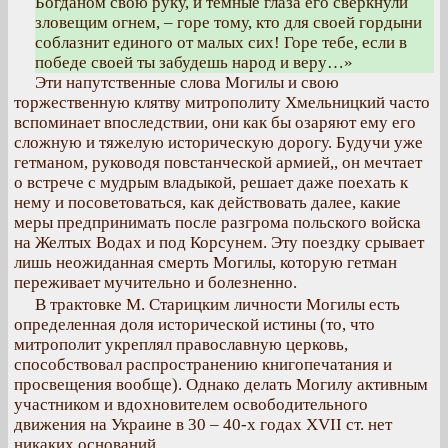
Богданом свою руку, и темные глаза его сверкнули
зловещим огнем, – горе тому, кто для своей гордыни
соблазнит единого от малых сих! Горе тебе, если в
победе своей ты забудешь народ и веру…»
Эти напутственные слова Могилы и свою
торжественную клятву митрополиту Хмельницкий часто
вспоминает впоследствии, они как бы озаряют ему его
сложную и тяжелую историческую дорогу. Будучи уже
гетманом, руководя повстанческой армией,, он мечтает
о встрече с мудрым владыкой, решает даже поехать к
нему и посоветоваться, как действовать далее, какие
меры предпринимать после разгрома польского войска
на Желтых Водах и под Корсунем. Эту поездку срывает
лишь неожиданная смерть Могилы, которую гетман
переживает мучительно и болезненно.
В трактовке М. Старицким личности Могилы есть
определенная доля исторической истины (то, что
митрополит укреплял православную церковь,
способствовал распространению книгопечатания и
просвещения вообще). Однако делать Могилу активным
участником и вдохновителем освободительного
движения на Украине в 30 – 40-х годах XVII ст. нет
никаких оснований.