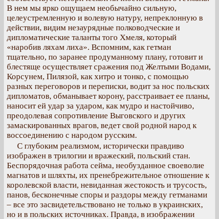
В нем мы ярко ощущаем необычайно сильную,
целеустремленную и волевую натуру, непреклонную в
действии, видим незаурядные полководческие и
дипломатические таланты того Хмеля, который
«наробив ляхам лиха». Вспомним, как гетман
тщательно, по заранее продуманному плану, готовит и
блестяще осуществляет сражения под Желтыми Водами,
Корсунем, Пилязой, как хитро и тонко, с помощью
разных переговоров и переписки, водит за нос польских
дипломатов, обманывает корону, расстраивает ее планы,
наносит ей удар за ударом, как мудро и настойчиво,
преодолевая сопротивление Выговского и других
замаскированных врагов, ведет свой родной народ к
воссоединению с народом русским.
С глубоким реализмом, исторически правдиво
изображен в трилогии и вражеский, польский стан.
Беспорядочная работа сейма, необузданное своеволие
магнатов и шляхты, их пренебрежительное отношение к
королевской власти, невиданная жестокость и трусость,
панов, бесконечные споры и раздоры между гетманами
– все это засвидетельствовано не только в украинских,
но и в польских источниках. Правда, в изображении