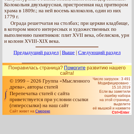
Колокольня двухъярусная, пристроенная над притвором
храма в 1809г.; на ней восемь колоколов, один из них
1779 г.
Ограда решетчатая на столбах; при церкви кладбище,
в котором много интересных и художественных по
выполнению памятников: плит XVII века, обелисков, урн
и колонн XVIII-XIX века.
Предыдущий раздел
|
Выше
|
Следующий раздел
Понравилась страница?
Помогите
развитию нашего
сайта!
Число загрузок : 3 491
© 1999 – 2026 Группа «Мысленного
Модифицировано :
древа», авторы статей
15.10.2019
Если вы заметили
Перепечатка статей с сайта
ошибку набора
приветствуется при условии ссылки
на этой странице,
выделите
(гиперссылки) на наш сайт
её мышкой и нажмите
Сайт живет на
Смереке
Ctrl+Enter
.