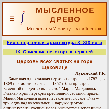
МЫСЛЕННОЕ
ДРЕВО
☰
Мы делаем Украину – українською!
Киев: церковная архитектура XI-XIX века
IX. Описание некоторых церквей
Церковь всех святых на горе
Щековице
Лукомский Г.К.
Каменная одноэтажная церковь построена в 1782 г.; в
1809 г. ремонтировалась, в 1857 г. был пристроен
каменный придел во имя святой Марии Магдалины.
Главный храм перекрыт крестовыми сводами, придел
Марии Магдолины имеет перекрытие плоское. Глав –
три, одна над колокольней. Снаружи церковь
оштукатурена. Роспись новая, иконостасы деревянные.