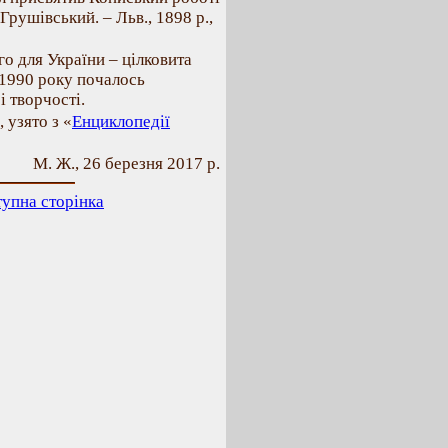
рушівський. – Льв., 1898 р.,
о для України – цілковита
 1990 року почалось
і творчості.
 узято з «
Енциклопедії
М. Ж., 26 березня 2017 р.
упна сторінка