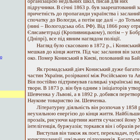
організацією недільних шкіл, писав для них
підручники. В січні 1863 р. був заарештований з
причетність до пропаганди українства і заслани
спочатку до Вологди, а потім ще далі – до Тотьм
(нині – Вологодська обл. РФ). Від 1866 року отр
Єлисаветграді (Кропивницькому), потім – у Боб
(Дніпрі), все під явним наглядом поліції.
Нагляд було скасовано в 1872 р., і Кониськи
мешкав до кінця життя. Під час заслання він зах
ко
око. Помер Кониський в Києві, похований на Бай
Як громадський діяч Кониський дуже багато
частин України, розірваної між Російською та 
Він постійно підтримував галицькі українські ви
твори. В 1873 р. він був одним з ініціаторів утв
Шевченка у Львові, а в 1892 р. добився перетво
Наукове товариство ім. Шевченка.
Літературну діяльність він розпочав у 1858 
неухильною енергією до кінця життя. Найбільших
прозаїк, рисуючи картини життя сучасної йому У
інтелігенція, буржуазія; торкався він і образів 
Виступав він також як поет, перекладач, публ
юриспруденції, шкільних підручників. Багато с