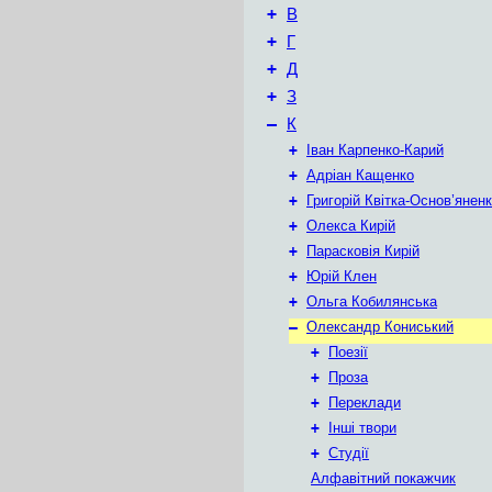
+
В
+
Г
+
Д
+
З
–
К
+
Іван Карпенко-Карий
+
Адріан Кащенко
+
Григорій Квітка-Основ’янен
+
Олекса Кирій
+
Парасковія Кирій
+
Юрій Клен
+
Ольга Кобилянська
–
Олександр Кониський
+
Поезії
+
Проза
+
Переклади
+
Інші твори
+
Студії
Алфавітний покажчик