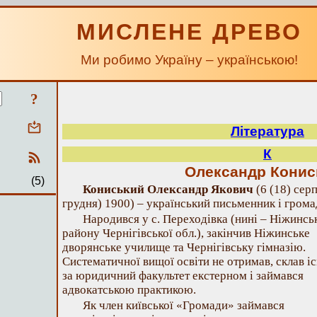
МИСЛЕНЕ ДРЕВО
Ми робимо Україну – українською!
?
Література
К
Олександр Конис
(5)
Кониський Олександр Якович
(6 (18) сер
грудня) 1900) – український письменник і грома
Народився у с. Переходівка (нині – Ніжинсь
району Чернігівської обл.), закінчив Ніжинське
дворянське училище та Чернігівську гімназію.
Систематичної вищої освіти не отримав, склав і
за юридичний факультет екстерном і займався
адвокатською практикою.
Як член київської «Громади» займався