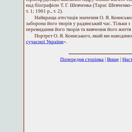
над біографією Т. Г. Шевченка (Тарас Шевченко-Г
т. 1; 1901 р., т. 2).
Найкраща атестація значення О. Я. Кониськог
заборона його творів у радянський час. Тільки з
перевидання його творів та вивчення його життя 
Портрет О. Я. Кониського, який ми наводимо,
сучасної України
».
Попередня сторінка
|
Вище
|
Наст