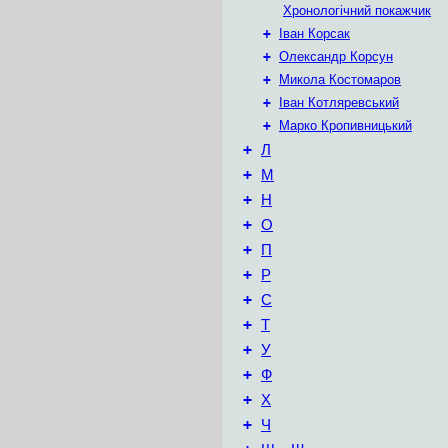
Хронологічний покажчик
+
Іван Корсак
+
Олександр Корсун
+
Микола Костомаров
+
Іван Котляревський
+
Марко Кропивницький
+
Л
+
М
+
Н
+
О
+
П
+
Р
+
С
+
Т
+
У
+
Ф
+
Х
+
Ч