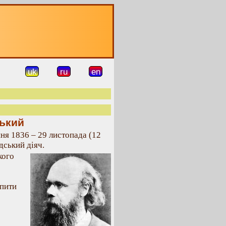
uk
ru
en
ький
пня 1836 – 29 листопада (12
дський діяч.
кого
спити