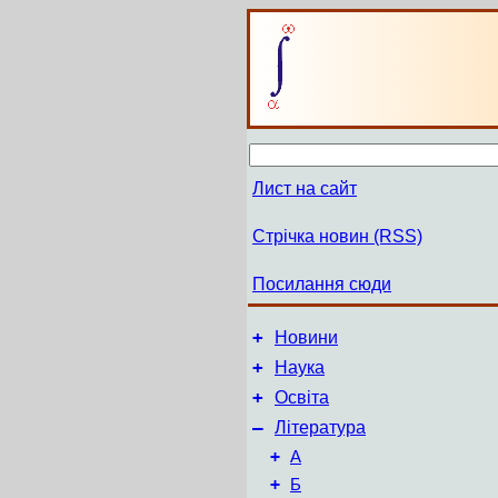
Лист на сайт
Стрічка новин (RSS)
Посилання сюди
+
Новини
+
Наука
+
Освіта
–
Література
+
А
+
Б