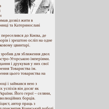
а
й
и
имав дозвіл жити в
ринці та Катеринославі
й переселився до Києва, де
ворів і зрештою осліп на одне
ковому цвинтарі.
 зробив для зближення двох
Австро-Угорською імперіями.
дання і друкував у них свої
орення Товариства ім.
рення цього товариства на
році і займався нею з
 успіхів він досяг як
країни. Його герої – селяни,
революційних борців.
іцист, автор праць з
ил присвятив Кониський роботі