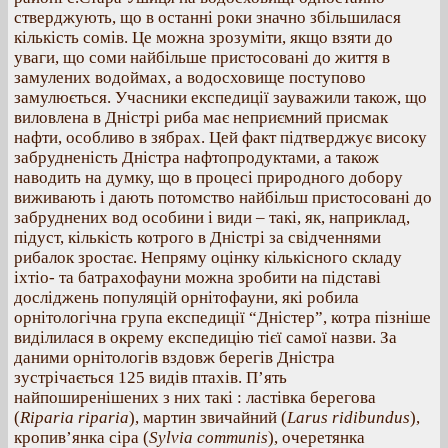
стверджують, що в останні роки значно збільшилася
кількість сомів. Це можна зрозуміти, якщо взяти до
уваги, що соми найбільше пристосовані до життя в
замулених водоймах, а водосховище поступово
замулюється. Учасники експедиції зауважили також, що
виловлена в Дністрі риба має неприємний присмак
нафти, особливо в зябрах. Цей факт підтверджує високу
забрудненість Дністра нафтопродуктами, а також
наводить на думку, що в процесі природного добору
виживають і дають потомство найбільш пристосовані до
забруднених вод особини і види – такі, як, наприклад,
підуст, кількість котрого в Дністрі за свідченнями
рибалок зростає. Непряму оцінку кількісного складу
іхтіо- та батрахофауни можна зробити на підставі
досліджень популяцій орнітофауни, які робила
орнітологічна група експедиції “Дністер”, котра пізніше
виділилася в окрему експедицію тієї самої назви. За
даними орнітологів вздовж берегів Дністра
зустрічається 125 видів птахів. П’ять
найпоширенішених з них такі : ластівка берегова
(
Riparia riparia
), мартин звичайний (
Larus ridibundus
),
кропив’янка сіра (
Sylvia communis
), очеретянка