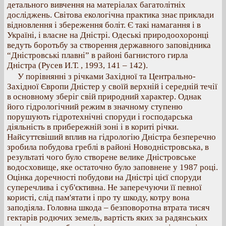
детального вивчення на матеріалах багатолітніх
досліджень. Світова екологічна практика знає приклади
відновлення і збереження боліт. Є такі намагання і в
Україні, і власне на Дністрі. Одеські природоохоронці
ведуть боротьбу за створення державного заповідника
“Дністровські плавні” в районі багнистого гирла
Дністра (Русев И.Т. , 1993, 141 – 142).
У порівнянні з річками Західної та Центрально-
Західної Європи Дністер у своїй верхній і середній течії
в основному зберіг свій природний характер. Однак
його гідрологічний режим в значному ступеню
порушують гідротехнічні споруди і господарська
діяльність в прибережній зоні і в кориті річки.
Найсуттєвіший вплив на гідрологію Дністра безперечно
зробила побудова греблі в районі Новодністровська, в
результаті чого було створене велике Дністровське
водосховище, яке остаточно було заповнене у 1987 році.
Оцінка доречності побудови на Дністрі цієї споруди
суперечлива і суб'єктивна. Не заперечуючи її певної
користі, слід пам'ятати і про ту шкоду, котру вона
заподіяла. Головна шкода – безповоротна втрата тисяч
гектарів родючих земель, вартість яких за радянських