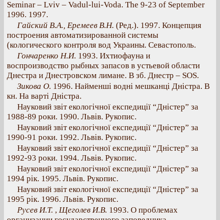
Seminar – Lviv – Vadul-lui-Voda. The 9-23 of September
1996. 1997.
Гайский В.А., Еремеев В.Н.
(Ред.). 1997. Концепция
построения автоматизированной системы
(кологического контроля вод Украины. Севастополь.
Гончаренко Н.И.
1993. Ихтиофауна и
воспроизводство рыбных запасов в устьевой области
Днестра и Днестровском лимане. В зб. Днестр – SOS.
Зикова О.
1996. Найменші водні мешканці Дністра. В
кн. На варті Дністра.
Науковий звіт екологічної експедиції “Дністер” за
1988-89 роки. 1990. Львів. Рукопис.
Науковий звіт екологічної експедиції “Дністер” за
1990-91 роки. 1992. Львів. Рукопис.
Науковий звіт екологічної експедиції “Дністер” за
1992-93 роки. 1994. Львів. Рукопис.
Науковий звіт екологічної експедиції “Дністер” за
1994 рік. 1995. Львів. Рукопис.
Науковий звіт екологічної експедиції “Дністер” за
1995 рік. 1996. Львів. Рукопис.
Русев И.Т.
,
Щеголев И.В.
1993. О проблемах
организации государственного заповедника