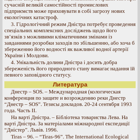
сучасній великій самостійності промислових
підприємств може приховувати в собі загрозу нових
екологічних катастроф.
3. Гідрологічний режим Дністра потребує проведення
спеціальних комплексних досліджень щодо його
зв’язків з можливими кліматичними змінами із
завданнями розробки заходів по збільшенню, або хоча б
збереженню його водності як важливої водної артерії
України і Молдови.
4. Унікальність долини Дністра і досить добра
збереженість його природного стану вимагає надання їй
певного заповідного статусу.
Литература
Днестр – SOS. – Международная (кологическая
конференция по защите и возрождению реки Днестр
“Днестр – SOS”. Тезисы докладов. 20-24 сентября 1993
года. Часть ІІ.
На варті Дністра. – Бібліотека товариства Лева. На
варті Дністра. За матеріалами міжнародної експедиції
“Дністер”. Львів. 1996.
Tiras – 96. – “Tiras-96”. The International Ecological