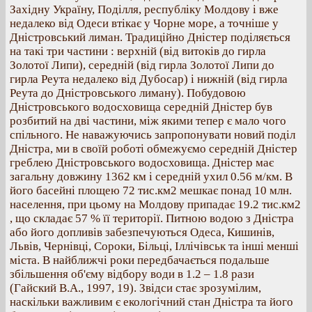
Західну Україну, Поділля, республіку Молдову і вже
недалеко від Одеси втікає у Чорне море, а точніше у
Дністровський лиман. Традиційно Дністер поділяється
на такі три частини : верхній (від витоків до гирла
Золотої Липи), середній (від гирла Золотої Липи до
гирла Реута недалеко від Дубосар) і нижній (від гирла
Реута до Дністровського лиману). Побудовою
Дністровського водосховища середній Дністер був
розбитий на дві частини, між якими тепер є мало чого
спільного. Не наважуючись запропонувати новий поділ
Дністра, ми в своїй роботі обмежуємо середній Дністер
греблею Дністровського водосховища. Дністер має
загальну довжину 1362 км і середній ухил 0.56 м/км. В
його басейні площею 72 тис.км2 мешкає понад 10 млн.
населення, при цьому на Молдову припадає 19.2 тис.км2
, що складає 57 % її території. Питною водою з Дністра
або його допливів забезпечуються Одеса, Кишинів,
Львів, Чернівці, Сороки, Більці, Іллічівськ та інші менші
міста. В найближчі роки передбачається подальше
збільшення об'єму відбору води в 1.2 – 1.8 рази
(Гайский В.А., 1997, 19). Звідси стає зрозумілим,
наскільки важливим є екологічний стан Дністра та його