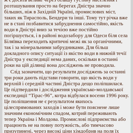
розташування просто на берегах Дністра значно
більших, ніж в Західній Україні, промислових міст,
таких як Тирасполь, Бендери та інші. Тому тут річка вже
не в стані позбавитися забруднення самостійно, якість
води в Дністрі вниз за течією вже постійно
погіршується, і в районі водозабору для Одеси біля села
Біляївка переходить критичні межі як за органічними,
так і за мінеральними забрудниками. Для більш
докладного опису ситуації із якістю води в нижній течії
Дністра у експедиції нема даних, оскільки в останні
роки на цій ділянці вона досліджень не проводила.
Слід зазначити, що результати досліджень за останні
три роки дають підстави говорити, що якість води у
верхній і середній частині Дністра дещо поліпшилася.
Це підтвердили і дослідження українсько-молдавської
експедиції “Тірас-96”, котра відбулася восени 1996 року.
Це поліпшення не є результатом якихось
цілеспрямованих заходів і може бути пояснене лише
значним економічним спадом, котрий переживають
тепер Україна і Молдова. Промислові підприємства або
працюють не на повну потужність, або тимчасово
призупинені, через високі ціни хімдобрив на поля їх