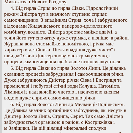
Миколаєва і Нового Роздолу.
4. Від гирла Стрия до гирла Сівки. Гідрологічний
режим Дністра тут в значному ступеню сприяє
самоочищенню. З впадінням Стрия, хоча і забрудненого
відходами Жидачівського паперово-целюлозного
комбінату, водність Дністра зростає майже вдвічі, а
течія його тут спочатку дуже стрімка, а пізніше, в районі
Журавна вона стає майже непомітною, і річка має
характер відстійника. Після впадіння дуже чистої і
швидкої Свічі Дністер знову має стрімку течію, і
процеси самоочищення ще більше інтенсифікуються.
5. Від гирла Сівки до гирла Золотої Липи. Це ділянка
складних процесів забруднення і самоочищення річки.
Дуже забруднюють Дністер річки Сівка і Бистриця та
промислові і побутові стічні води Калуша. Натомість
Лімниця із надзвичайно чистою і насиченою киснем
водою дуже сприяє самоочищенню річки.
6. Від гирла Золотої Липи до Мельниці-Подільської.
Це ділянка значних органічних забруднень, які несуть в
Дністер Золота Липа, Стрипа, Серет. Так само Дністер
забруднюється органікою в районі с.Кострижівка і
м.Заліщики. На цій ділянці мінеральні сполуки