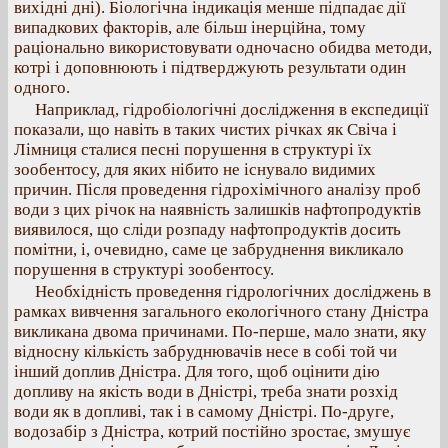
вихідні дні). Біологічна індикація менше підпадає дії
випадкових факторів, але більш інерційна, тому
раціонально використовувати одночасно обидва методи,
котрі і доповнюють і підтверджують результати один
одного.
Наприклад, гідробіологічні дослідження в експедиції
показали, що навіть в таких чистих річках як Свіча і
Лімниця сталися песні порушення в структурі їх
зообентосу, для яких нібито не існувало видимих
причин. Після проведення гідрохімічного аналізу проб
води з цих річок на наявність залишків нафтопродуктів
виявилося, що сліди розпаду нафтопродуктів досить
помітни, і, очевидно, саме це забруднення викликало
порушення в структурі зообентосу.
Необхідність проведення гідрологічних досліджень в
рамках вивчення загального екологічного стану Дністра
викликана двома причинами. По-перше, мало знати, яку
відносну кількість забруднювачів несе в собі той чи
інший доплив Дністра. Для того, щоб оцінити дію
допливу на якість води в Дністрі, треба знати розхід
води як в допливі, так і в самому Дністрі. По-друге,
водозабір з Дністра, котрий постійно зростає, змушує