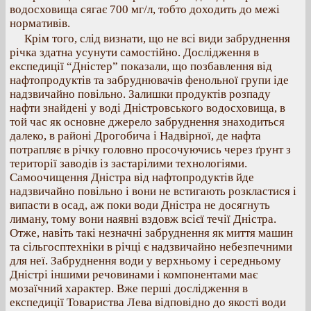
водосховища сягає 700 мг/л, тобто доходить до межі
нормативів.
Крім того, слід визнати, що не всі види забруднення
річка здатна усунути самостійно. Дослідження в
експедиції “Дністер” показали, що позбавлення від
нафтопродуктів та забруднювачів фенольної групи іде
надзвичайно повільно. Залишки продуктів розпаду
нафти знайдені у воді Дністровського водосховища, в
той час як основне джерело забруднення знаходиться
далеко, в районі Дрогобича і Надвірної, де нафта
потрапляє в річку головно просочуючись через ґрунт з
території заводів із застарілими технологіями.
Самоочищення Дністра від нафтопродуктів йде
надзвичайно повільно і вони не встигають розкластися і
випасти в осад, аж поки води Дністра не досягнуть
лиману, тому вони наявні вздовж всієї течії Дністра.
Отже, навіть такі незначні забруднення як миття машин
та сільгосптехніки в річці є надзвичайно небезпечними
для неї. Забруднення води у верхньому і середньому
Дністрі іншими речовинами і компонентами має
мозаїчний характер. Вже перші дослідження в
експедиції Товариства Лева відповідно до якості води