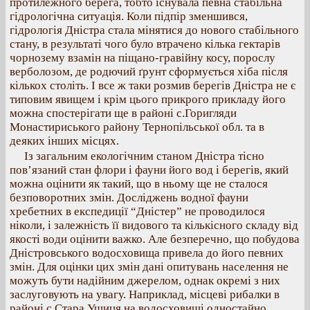
протилежного берега, тобто існувала певна стабільна
гідрологічна ситуація. Коли підпір зменшився,
гідрологія Дністра стала мінятися до нового стабільного
стану, в результаті чого було втрачено кілька гектарів
чорнозему взамін на піщано-гравійну косу, порослу
верболозом, де родючий ґрунт сформується хіба після
кількох століть. І все ж таки розмив берегів Дністра не є
типовим явищем і крім цього прикрого прикладу його
можна спостерігати ще в районі с.Горигляди
Монастириського району Тернопільської обл. та в
деяких інших місцях.
Із загальним екологічним станом Дністра тісно
пов’язаний стан флори і фауни його вод і берегів, який
можна оцінити як такий, що в ньому ще не сталося
безповоротних змін. Досліджень водної фауни
хребетних в експедиції “Дністер” не проводилося
ніколи, і залежність її видового та кількісного складу від
якості води оцінити важко. Але безперечно, що побудова
Дністровського водосховища привела до його певних
змін. Для оцінки цих змін дані опитувань населення не
можуть бути надійним джерелом, однак окремі з них
заслуговують на увагу. Наприклад, місцеві рибалки в
районі с.Стара Ушиця на водосховищі одностайно