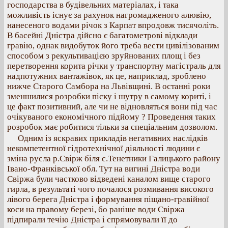
господарства в будівельних матеріалах, і така
можливість існує за рахунок нагромадженого алювію,
нанесеного водами річок з Карпат впродовж тисячоліть.
В басейні Дністра дійсно є багатометрові відклади
гравію, однак видобуток його треба вести цивілізованим
способом з рекультивацією зруйнованих площ і без
перетворення корита річки у транспортну магістраль для
надпотужних вантажівок, як це, наприклад, зроблено
нижче Старого Самбора на Львівщині. В останні роки
зменшилися розробки піску і шутру в самому кориті, і
це факт позитивний, але чи не відновляться вони під час
очікуваного економічного підйому ? Проведення таких
розробок має робитися тільки за спеціальним дозволом.
Одним із яскравих прикладів негативних наслідків
некомпетентної гідротехнічної діяльності людини є
зміна русла р.Свірж біля с.Тенетники Галицького району
Івано-Франківської обл. Тут на вигині Дністра води
Свіржа були частково відведені каналом вище старого
гирла, в результаті чого почалося розмивання високого
лівого берега Дністра і формування піщано-гравійної
коси на правому березі, бо раніше води Свіржа
підпирали течію Дністра і спрямовували її до