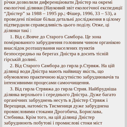
річки дозволили диференціювати Дністер на окремі
екологічні ділянки (Науковий звіт екологічної експедиції
“Дністер” за 1988 – 1995 рр.; Фішер, 1996, 33 – 53), а
проведені пізніше більш детальні дослідження в цілому
підтвердили справедливість цього поділу. Отже, ці
ділянки такі :
1. Від с.Вовче до Старого Самбора. Це зона
поміркованого забруднення головним чином органікою
внаслідок розташування населених пунктів
безпосередньо на берегах Дністра в досить тісній
гірській долині.
2. Від Старого Самбора до гирла р.Стрвяж. На цій
ділянці води Дністра мають найвищу якість, що
обумовлено практичною відсутністю забруднювачів та
інтенсивними процесами самоочищення.
3. Від гирла Стрвяжа до гирла Стрия. Найбрудніша
ділянка верхнього і середнього Дністра. Дуже багато
органічних забруднень несуть в Дністер Стрвяж і
Верещиця, натомість Тисмениця дуже забруднена
промисловими стоками Дрогобича, Борислава,
Стебника. Крім того, на цій ділянці Дністер
забруднюють побутові і промислові стоки міст