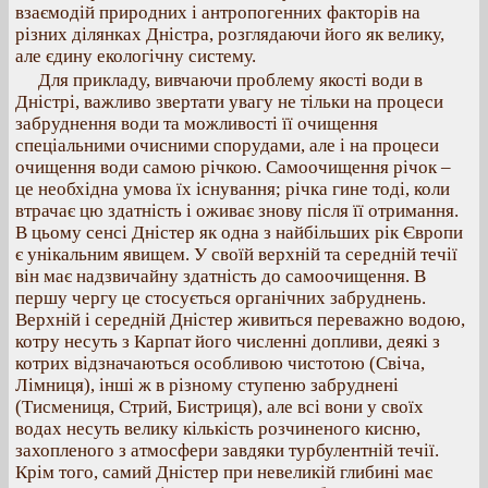
взаємодій природних і антропогенних факторів на
різних ділянках Дністра, розглядаючи його як велику,
але єдину екологічну систему.
Для прикладу, вивчаючи проблему якості води в
Дністрі, важливо звертати увагу не тільки на процеси
забруднення води та можливості її очищення
спеціальними очисними спорудами, але і на процеси
очищення води самою річкою. Самоочищення річок –
це необхідна умова їх існування; річка гине тоді, коли
втрачає цю здатність і оживає знову після її отримання.
В цьому сенсі Дністер як одна з найбільших рік Європи
є унікальним явищем. У своїй верхній та середній течії
він має надзвичайну здатність до самоочищення. В
першу чергу це стосується органічних забруднень.
Верхній і середній Дністер живиться переважно водою,
котру несуть з Карпат його численні допливи, деякі з
котрих відзначаються особливою чистотою (Свіча,
Лімниця), інші ж в різному ступеню забруднені
(Тисмениця, Стрий, Бистриця), але всі вони у своїх
водах несуть велику кількість розчиненого кисню,
захопленого з атмосфери завдяки турбулентній течії.
Крім того, самий Дністер при невеликій глибині має