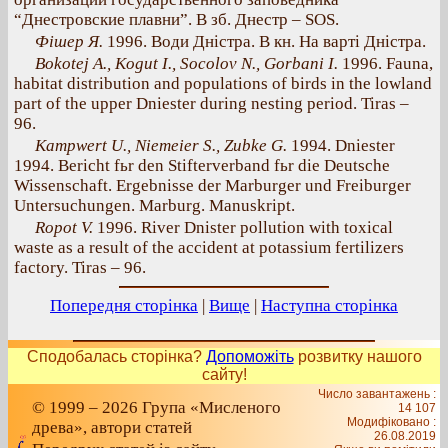
“Днестровские плавни”. В зб. Днестр – SOS.
Фішер Я.
1996. Води Дністра. В кн. На варті Дністра.
Bokotej A., Kogut I., Socolov N., Gorbani I.
1996. Fauna,
habitat distribution and populations of birds in the lowland
part of the upper Dniester during nesting period. Tiras –
96.
Kampwert U., Niemeier S., Zubke G.
1994. Dniester
1994. Bericht fьr den Stifterverband fьr die Deutsche
Wissenschaft. Ergebnisse der Marburger und Freiburger
Untersuchungen. Marburg. Manuskript.
Ropot V.
1996. River Dnister pollution with toxical
waste as a result of the accident at potassium fertilizers
factory. Tiras – 96.
Попередня сторінка
|
Вище
|
Наступна сторінка
Сподобалась сторінка?
Допоможіть
розвитку нашого
сайту!
Число завантажень :
© 1999 – 2026 Група «Мисленого
14 107
Модифіковано :
древа», автори статей
26.08.2019