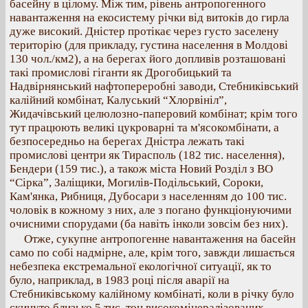
басейну в цілому. Між тим, рівень антропогенного
навантаження на екосистему річки від витоків до гирла
дуже високий. Дністер протікає через густо заселену
територію (для прикладу, густина населення в Молдові
130 чол./км2), а на берегах його допливів розташовані
такі промислові гіганти як Дрогобицький та
Надвірнянський нафтопереробні заводи, Стебниківський
калійний комбінат, Калуський “Хлорвініл”,
Жидачівський целюлозно-паперовий комбінат; крім того
тут працюють великі цукроварні та м'ясокомбінати, а
безпосередньо на берегах Дністра лежать такі
промислові центри як Тирасполь (182 тис. населення),
Бендери (159 тис.), а також міста Новий Розділ з ВО
“Сірка”, Заліщики, Могилів-Подільський, Сороки,
Кам'янка, Рибниця, Дубосари з населенням до 100 тис.
чоловік в кожному з них, але з погано функціонуючими
очисними спорудами (ба навіть інколи зовсім без них).
Отже, сукупне антропогенне навантаження на басейн
само по собі надмірне, але, крім того, завжди лишається
небезпека екстремальної екологічної ситуації, як то
було, наприклад, в 1983 році після аварії на
Стебниківському калійному комбінаті, коли в річку було
скинуто близько 5 тис. тон високомінералізованих