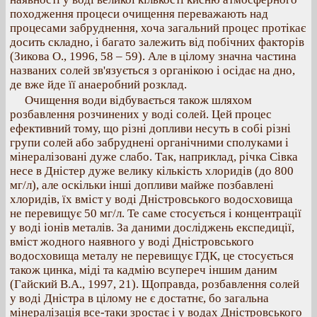
походження процеси очищення переважають над
процесами забруднення, хоча загальний процес протікає
досить складно, і багато залежить від побічних факторів
(Зикова О., 1996, 58 – 59). Але в цілому значна частина
названих солей зв'язується з органікою і осідає на дно,
де вже йде її анаеробний розклад.
Очищення води відбувається також шляхом
розбавлення розчинених у воді солей. Цей процес
ефективний тому, що різні допливи несуть в собі різні
групи солей або забруднені органічними сполуками і
мінералізовані дуже слабо. Так, наприклад, річка Сівка
несе в Дністер дуже велику кількість хлоридів (до 800
мг/л), але оскільки інші допливи майже позбавлені
хлоридів, їх вміст у воді Дністровського водосховища
не перевищує 50 мг/л. Те саме стосується і концентрації
у воді іонів металів. За даними досліджень експедиції,
вміст жодного наявного у воді Дністровського
водосховища металу не перевищує ГДК, це стосується
також цинка, міді та кадмію всупереч іншим даним
(Гайский В.А., 1997, 21). Щоправда, розбавлення солей
у воді Дністра в цілому не є достатнє, бо загальна
мінералізація все-таки зростає і у водах Дністровського