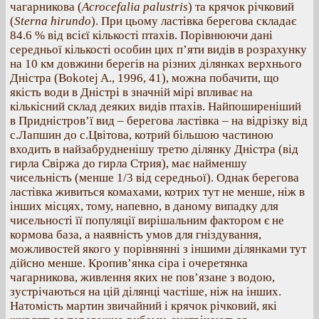
чагарникова (
Acrocefalia palustris
) та крячок річковий
(
Sterna hirundo
). При цьому ластівка берегова складає
84.6 % від всієї кількості птахів. Порівнюючи дані
середньої кількості особин цих п’яти видів в розрахунку
на 10 км довжини берегів на різних ділянках верхнього
Дністра (Bokotej A., 1996, 41), можна побачити, що
якість води в Дністрі в значній мірі впливає на
кількісний склад деяких видів птахів. Найпоширеніший
в Придністров’ї вид – берегова ластівка – на відрізку від
с.Лапшин до с.Цвітова, котрий більшою частиною
входить в найзабрудненішу третю ділянку Дністра (від
гирла Свіржа до гирла Стрия), має найменшу
чисельність (менше 1/3 від середньої). Однак берегова
ластівка живиться комахами, котрих тут не менше, ніж в
інших місцях, тому, напевно, в даному випадку для
чисельності її популяції вирішальним фактором є не
кормова база, а наявність умов для гніздування,
можливостей якого у порівнянні з іншими ділянками тут
дійсно менше. Кропив’янка сіра і очеретянка
чагарникова, живлення яких не пов’язане з водою,
зустрічаються на цій ділянці частіше, ніж на інших.
Натомість мартин звичайний і крячок річковий, які