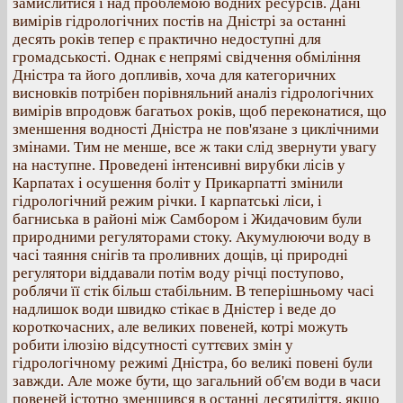
замислитися і над проблемою водних ресурсів. Дані
вимірів гідрологічних постів на Дністрі за останні
десять років тепер є практично недоступні для
громадськості. Однак є непрямі свідчення обміління
Дністра та його допливів, хоча для категоричних
висновків потрібен порівняльний аналіз гідрологічних
вимірів впродовж багатьох років, щоб переконатися, що
зменшення водності Дністра не пов'язане з циклічними
змінами. Тим не менше, все ж таки слід звернути увагу
на наступне. Проведені інтенсивні вирубки лісів у
Карпатах і осушення боліт у Прикарпатті змінили
гідрологічний режим річки. І карпатські ліси, і
багниська в районі між Самбором і Жидачовим були
природними регуляторами стоку. Акумулюючи воду в
часі таяння снігів та проливних дощів, ці природні
регулятори віддавали потім воду річці поступово,
роблячи її стік більш стабільним. В теперішньому часі
надлишок води швидко стікає в Дністер і веде до
короткочасних, але великих повеней, котрі можуть
робити ілюзію відсутності суттєвих змін у
гідрологічному режимі Дністра, бо великі повені були
завжди. Але може бути, що загальний об'єм води в часи
повеней істотно зменшився в останні десятиліття, якщо