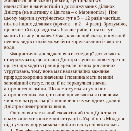
живляться переважно рибами, зустрічаються
найчастіше в найчистішій з досліджуваних ділянок
Дністра (на відтинку с.Цвітова – с.Маринопіль). При
цьому мартин зустрічається тут в 5 – 12 разів частіше,
ніж на інших ділянках (крячок – в 2 – 4 рази). Зрозуміло,
що в чистій воді водиться більше риби, і птахи тут
мають більшу поживу. Отже, кількісний склад популяцій
певних видів птахів може бути корельований із якістю
води.
Флористичні дослідження в експедиції дозволяють
стверджувати, що долина Дністра є унікальною через те,
що тут проходять границі ареалів різних рослинних
угруповань, тому вона має надзвичайно важливе
природоохоронне значення і повинна мати певний
заповідний статус, поки її не торкнулися значні
антропогенні зміни. Що ж стосується сучасних
антропогенних змін, то вони проявляються головним
чином в натуралізації і поширенні чужерідних долині
Дністра синантропних видів.
Оцінюючи загальний екологічний стан Дністра із
врахуванням економічної ситуації в Україні і в Молдові
під сучасну пору, можна зробити наступні висновки :
1. Для ефективного проведення природозахисної