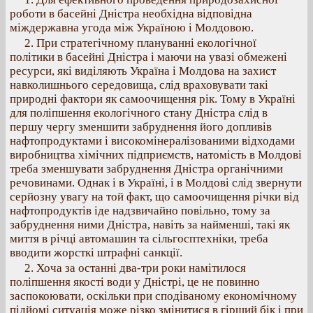
роботи в басейні Дністра необхідна відповідна
міждержавна угода між Україною і Молдовою.
2. При стратегічному плануванні екологічної
політики в басейні Дністра і маючи на увазі обмежені
ресурси, які виділяють Україна і Молдова на захист
навколишнього середовища, слід враховувати такі
природні фактори як самоочищення рік. Тому в Україні
для поліпшення екологічного стану Дністра слід в
першу чергу зменшити забруднення його допливів
нафтопродуктами і високомінералізованими відходами
виробництва хімічних підприємств, натомість в Молдові
треба зменшувати забруднення Дністра органічними
речовинами. Однак і в Україні, і в Молдові слід звернути
серйозну увагу на той факт, що самоочищення річки від
нафтопродуктів іде надзвичайно повільно, тому за
забруднення ними Дністра, навіть за найменші, такі як
миття в річці автомашин та сільгосптехніки, треба
вводити жорсткі штрафні санкції.
2. Хоча за останні два-три роки намітилося
поліпшення якості води у Дністрі, це не повинно
заспокоювати, оскільки при сподіваному економічному
підйомі ситуація може різко змінитися в гірший бік і при