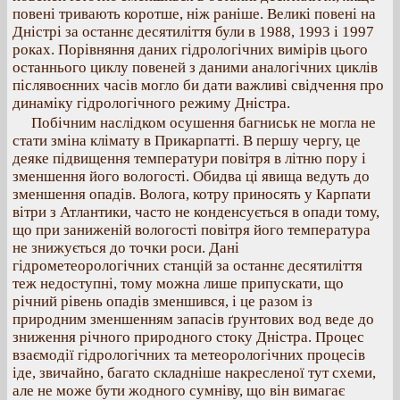
повені тривають коротше, ніж раніше. Великі повені на
Дністрі за останнє десятиліття були в 1988, 1993 і 1997
роках. Порівняння даних гідрологічних вимірів цього
останнього циклу повеней з даними аналогічних циклів
післявоєнних часів могло би дати важливі свідчення про
динаміку гідрологічного режиму Дністра.
Побічним наслідком осушення багниськ не могла не
стати зміна клімату в Прикарпатті. В першу чергу, це
деяке підвищення температури повітря в літню пору і
зменшення його вологості. Обидва ці явища ведуть до
зменшення опадів. Волога, котру приносять у Карпати
вітри з Атлантики, часто не конденсується в опади тому,
що при заниженій вологості повітря його температура
не знижується до точки роси. Дані
гідрометеорологічних станцій за останнє десятиліття
теж недоступні, тому можна лише припускати, що
річний рівень опадів зменшився, і це разом із
природним зменшенням запасів ґрунтових вод веде до
зниження річного природного стоку Дністра. Процес
взаємодії гідрологічних та метеорологічних процесів
іде, звичайно, багато складніше накресленої тут схеми,
але не може бути жодного сумніву, що він вимагає