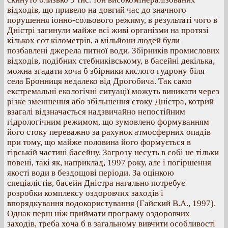
відходів, що привело на довгий час до значного
порушення іонно-сольового режиму, в результаті чого в
Дністрі загинули майже всі живі організми на протязі
кількох сот кілометрів, а мільйони людей були
позбавлені джерела питної води. Збірників промислових
відходів, подібних стебниківському, в басейні декілька,
можна згадати хоча б збірники кислого гудрону біля
села Бронниця недалеко від Дрогобича. Так само
екстремальні екологічні ситуації можуть виникати через
різке зменшення або збільшення стоку Дністра, котрий
взагалі відзначається надзвичайно непостійним
гідрологічним режимом, що зумовлено формуванням
його стоку переважно за рахунок атмосферних опадів
при тому, що майже половина його формується в
гірській частині басейну. Загрозу несуть в собі не тільки
повені, такі як, наприклад, 1997 року, але і погіршення
якості води в бездощові періоди. За оцінкою
спеціалістів, басейн Дністра нагально потребує
розробки комплексу оздоровчих заходів і
впорядкування водокористування (Гайский В.А., 1997).
Однак перш ніж приймати програму оздоровчих
заходів, треба хоча б в загальному вивчити особливості