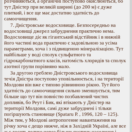
розчиняються, а органічні поступово окислюються, бо
тут Дністер при великій ширині (до 200 м) є дуже
плиткий, і все ще має достатню здатність до
самоочищення.
7. Дністровське водосховище. Безпосередньо на
водосховищі джерел забруднення практично нема.
Водосховище діє як гігантський відстійник і в нижній
його частині вода практично є задовільною за усіма
параметрами, хоча і з підвищеною мінералізацією. Тут
найбільше у воді сполук сульфатного та
гідрокарбонатного класів, натомість хлоридів та сполук
азотної групи порівняно мало.
За другою греблею Дністровського водосховища
течія Дністра поступово уповільнюється, і на території
Молдови він вже є типово рівнинною рікою. Тут його
здатність до самоочищення сильно зменшується, тим
більше що тут він повністю позбавлений чистих
допливів, бо Реут і Бик, які втікають у Дністер на
території Молдови, самі дуже забруднені і тільки
погіршують становище (Spataru P. , 1996, 120 – 125).
Між тим, у Молдові антропогенне навантаження на
річку хоча є дещо нижче, ніж в Західній Україні, але все
ж є досить велике через більшу густину населення і