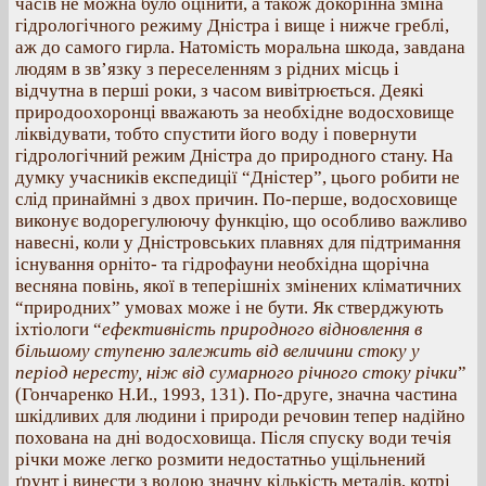
часів не можна було оцінити, а також докорінна зміна
гідрологічного режиму Дністра і вище і нижче греблі,
аж до самого гирла. Натомість моральна шкода, завдана
людям в зв’язку з переселенням з рідних місць і
відчутна в перші роки, з часом вивітрюється. Деякі
природоохоронці вважають за необхідне водосховище
ліквідувати, тобто спустити його воду і повернути
гідрологічний режим Дністра до природного стану. На
думку учасників експедиції “Дністер”, цього робити не
слід принаймні з двох причин. По-перше, водосховище
виконує водорегулюючу функцію, що особливо важливо
навесні, коли у Дністровських плавнях для підтримання
існування орніто- та гідрофауни необхідна щорічна
весняна повінь, якої в теперішніх змінених кліматичних
“природних” умовах може і не бути. Як стверджують
іхтіологи “
ефективність природного відновлення в
більшому ступеню залежить від величини стоку у
період нересту, ніж від сумарного річного стоку річки
”
(Гончаренко Н.И., 1993, 131). По-друге, значна частина
шкідливих для людини і природи речовин тепер надійно
похована на дні водосховища. Після спуску води течія
річки може легко розмити недостатньо ущільнений
ґрунт і винести з водою значну кількість металів, котрі