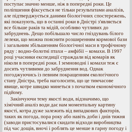
поступає значно менше, ніж в попередні роки. Це
поліпшення фіксується не тільки результатами аналізів,
але підтверджується даними біологічних спостережень,
які показують, що в останні роки в Дністрі з'являється
все більше раків та мідій, особливо чутливих до
забруднень. Дещо побільшало число гніздувань білого
лелеки, що можна пояснити розширенням кормової бази
і загальним збільшенням біологічної маси в трофічному
ряду : водно-болотні птахи – амфібії – комахи. В 1997
році учасники експедиції страждали від комарів як
ніколи в попередні роки. І земноводні і комахи теж є
досить чутливими до забруднення вод. Однак
погоджуючись із певним покращенням екологічного
стану Дністра, треба наголосити, що це тимчасове
явище, котре швидко минеться з початком економічного
підйому.
Закінчуючи тему якості води, відзначимо, що
хімічний аналіз води дає нам моментальну картину
якості, котра дуже залежить від випадкових факторів,
таких як погода, пора року або навіть доби і днів тижня
(заводи пристосувалися скидати відходи виробництва
під час дощів, вночі і роблять це менше в гарну погоду і