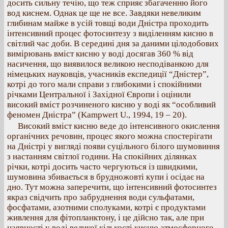
досить сильну течію, що теж сприяє збагаченню його
вод киснем. Однак це ще не все. Завдяки невеликим
глибинам майже в усій товщі води Дністра проходить
інтенсивний процес фотосинтезу з виділенням кисню в
світлий час доби. В середині дня за даними цілодобових
вимірювань вміст кисню у воді досягав 360 % від
насичення, що виявилося великою несподіванкою для
німецьких науковців, учасників експедиції “Дністер”,
котрі до того мали справи з глибокими і спокійними
річками Центральної і Західної Європи і оцінили
високий вміст розчиненого кисню у воді як “особливий
феномен Дністра” (Kampwert U., 1994, 19 – 20).
Високий вміст кисню веде до інтенсивного окислення
органічних речовин, процес якого можна спостерігати
на Дністрі у вигляді появи суцільного білого шумовиння
з настанням світлої години. На спокійних ділянках
річки, котрі досить часто чергуються із швидкими,
шумовина збивається в брудножовті купи і осідає на
дно. Тут можна заперечити, що інтенсивний фотосинтез
якраз свідчить про забруднення води сульфатами,
фосфатами, азотними сполуками, котрі є продуктами
живлення для фітопланктону, і це дійсно так, але при
наявності у воді великої кількості кисню атмосферного