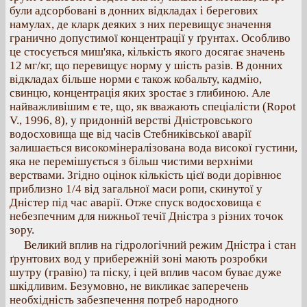
були адсорбовані в донних відкладах і берегових
намулах, де кларк деяких з них перевищує значення
гранично допустимої концентрації у ґрунтах. Особливо
це стосується миш'яка, кількість якого досягає значень
12 мг/кг, що перевищує норму у шість разів. В донних
відкладах більше норми є також кобальту, кадмію,
свинцю, концентрація яких зростає з глибиною. Але
найважливішим є те, що, як вважають спеціалісти (Ropot
V., 1996, 8), у придонній верстві Дністровського
водосховища ще від часів Стебниківської аварії
залишається високомінералізована вода високої густини,
яка не перемішується з більш чистими верхніми
верствами. Згідно оцінок кількість цієї води дорівнює
приблизно 1/4 від загальної маси ропи, скинутої у
Дністер під час аварії. Отже спуск водосховища є
небезпечним для нижньої течії Дністра з різних точок
зору.
Великий вплив на гідрологічний режим Дністра і стан
ґрунтових вод у прибережній зоні мають розробки
шутру (гравію) та піску, і цей вплив часом буває дуже
шкідливим. Безумовно, не викликає заперечень
необхідність забезпечення потреб народного