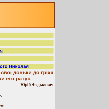
ч
того Николая
 свої доньки до гріха
ай его ратує
Юрій Федькович
о.
ти.