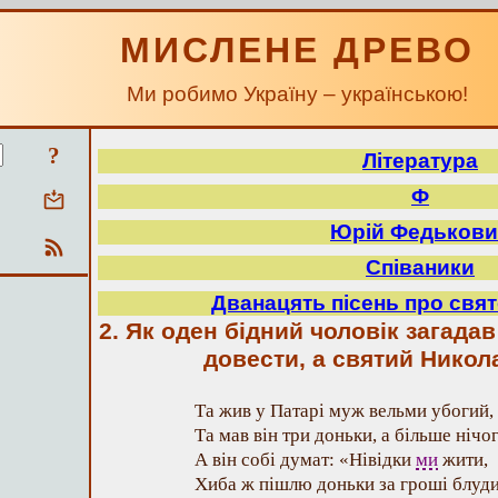
МИСЛЕНЕ ДРЕВО
Ми робимо Україну – українською!
?
Література
Ф
Юрій Федькови
Співаники
Дванацять пісень про свя
2. Як оден бідний чоловік загадав
довести, а святий Никол
Та жив у Патарі муж вельми убогий,
Та мав він три доньки, а більше нічог
А він собі думат: «Нівідки
ми
жити,
Хиба ж пішлю доньки за гроші блуди