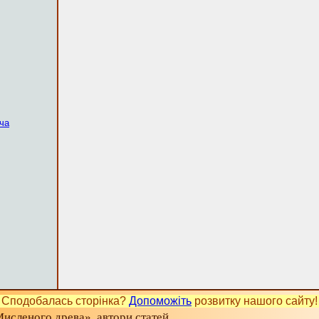
ча
Сподобалась сторінка?
Допоможіть
розвитку нашого сайту!
исленого древа», автори статей