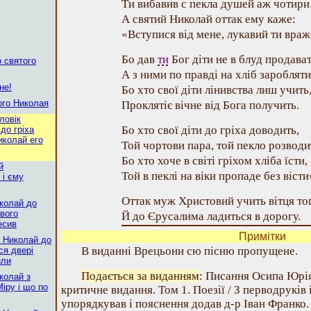
Ти вибавив с пекла душей аж чотири
А святий Николай оттак ему каже:
«Вступися від мене, лукавий ти враж
Бо дав
ти
Бог діти не в блуд продават
о святого
А з ними по правді на хліб заробляти
не!
Бо хто свої діти лінивства лиш учить
ого Николая
Проклятіє вічне від Бога получить.
ловік
Бо хто свої діти до гріха доводить,
до гріха
иколай его
Той чортови пара, той пекло розводи
Бо хто хоче в світі гріхом хліба їсти,
й
Той в пеклі на віки пропаде без вісти
 і єму
Оттак муж Христовий учить вітця то
иколай до
вого
Й до Єрусалима ладиться в дорогу.
есив
Примітки
й Николай до
В виданні Врецьони сю пісню пропущене.
ся двері
или
Подається за виданням
: Писання Осипа Юрі
иколай з
іру і що по
критичне видання. Том 1. Поезії / З перводруків 
упорядкував і пояснення додав д-р Іван Франко.