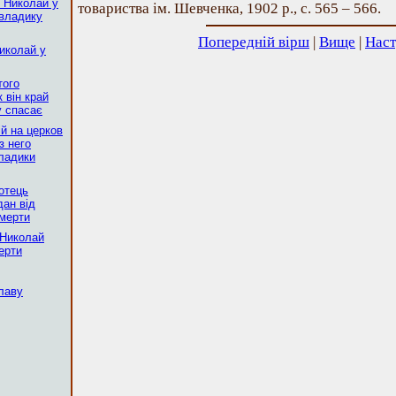
й Николай у
товариства ім. Шевченка, 1902 р., с. 565 – 566.
 владику
Попередній вірш
|
Вище
|
Наст
Николай у
того
к він край
у спасає
ій на церков
з него
владики
 отець
дан від
смерти
 Николай
ерти
славу