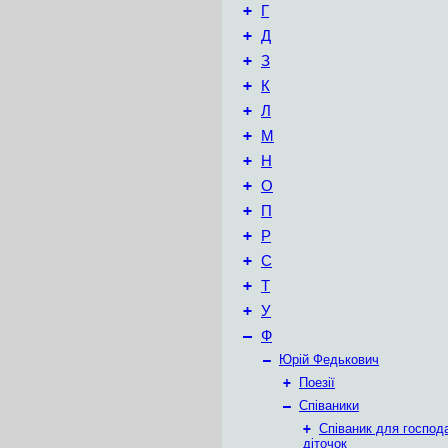
+
Г
+
Д
+
З
+
К
+
Л
+
М
+
Н
+
О
+
П
+
Р
+
С
+
Т
+
У
–
Ф
–
Юрій Федькович
+
Поезії
–
Співаники
+
Співаник для господ
діточок