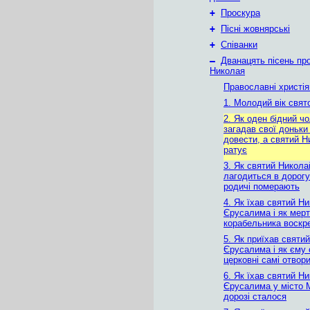
+
Проскура
+
Пісні жовнярські
+
Співанки
–
Дванацять пісень пр
Николая
Православні христія
1. Молодий вік свят
2. Як оден бідний чо
загадав свої доньки 
довести, а святий Н
ратує
3. Як святий Никола
лагодиться в дорогу
родичі померають
4. Як їхав святий Н
Єрусалима і як мерт
корабельника воскр
5. Як приїхав святи
Єрусалима і як єму 
церковні самі отвор
6. Як їхав святий Н
Єрусалима у місто М
дорозі сталося