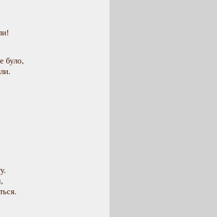
ли!
е було,
ли.
у.
,
ться.