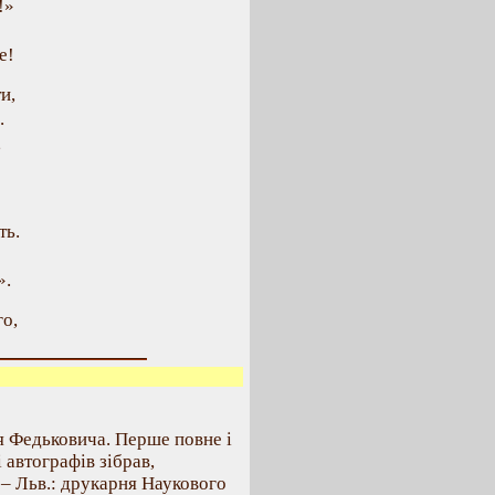
!»
е!
и,
.
,
ть.
».
го,
я Федьковича. Перше повне і
і автографів зібрав,
 – Льв.: друкарня Наукового