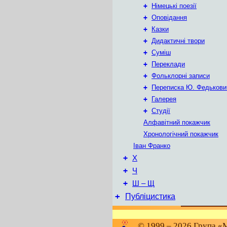
+
Німецькі поезії
+
Оповідання
+
Казки
+
Дидактичні твори
+
Суміш
+
Переклади
+
Фольклорні записи
+
Переписка Ю. Федькови
+
Галерея
+
Студії
Алфавітний покажчик
Хронологічний покажчик
Іван Франко
+
Х
+
Ч
+
Ш – Щ
+
Публіцистика
© 1999 – 2026 Група «М