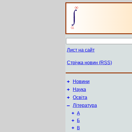
Лист на сайт
Стрічка новин (RSS)
+
Новини
+
Наука
+
Освіта
–
Література
+
А
+
Б
+
В