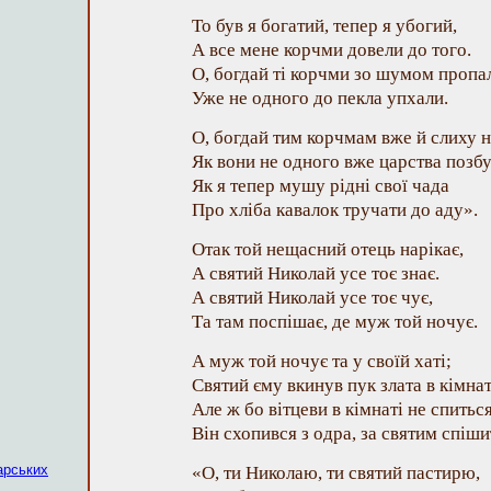
То був я богатий, тепер я убогий,
А все мене корчми довели до того.
О, богдай ті корчми зо шумом пропа
Уже не одного до пекла упхали.
О, богдай тим корчмам вже й слиху н
Як вони не одного вже царства позбу
Як я тепер мушу рідні свої чада
Про хліба кавалок тручати до аду».
Отак той нещасний отець нарікає,
А святий Николай усе тоє знає.
А святий Николай усе тоє чує,
Та там поспішає, де муж той ночує.
А муж той ночує та у своїй хаті;
Святий єму вкинув пук злата в кімнат
Але ж бо вітцеви в кімнаті не спиться
Він схопився з одра, за святим спіши
арських
«О, ти Николаю, ти святий пастирю,