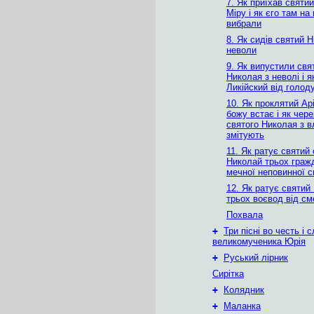
7. Як приїхав святи
Міру і як єго там на
вибрали
8. Як сидів святий 
неволи
9. Як випустили свя
Николая з неволі і я
Ликійский від голод
10. Як проклятий Ар
божу встає і як чере
святого Николая з 
змітують
11. Як ратує святий
Николай трьох граж
мечної неповинної 
12. Як ратує святий
трьох воєвод від см
Похвала
+
Три пісні во честь і 
великомученика Юрія
+
Руський лірник
Сирітка
+
Колядник
+
Маланка