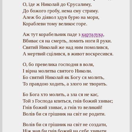
О, їде ж Николай до Єрусалиму,
До божого гробу, нема єму стриму.
Алеж бо діявол здув бурю на мори,
Кораблеви тому великоє горе.
Аж тут корабельник паде з
карталука
,
Вбиває ся на смерть, ломить ноги й руки.
Святий Николай же над ним помолився,
А мертвий сцілився, в живот воскресився.
О, бо превелика господня в воля,
І вірна молитва святого Николи.
Бо святий Николай як Богу ся молить,
То правдою ходить, а злого не творить.
Бо Бога хто молить, а зла ся не кає,
Той з Господа кпиться, гнів божий ззиває;
Гнів божий ззиває, а гнів то великий!
Волів би ся грішник на світ не родити.
Волів би ся грішник на світ не создати,
Ніж мав би гнів божий на себе ззивати.