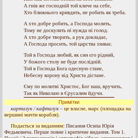
А гнів же господній той кличе на себе,
Хто ближнього кривдить, не робить як треба.
А хто добре робить, а Господа молить,
Тому не доскулить ні нужда ні голод.
А хто добре творить, а рук докладає,
А Господа просить, той царства ззиває.
Той в Господа любий, як син єго рідний,
У божого столу не буде послідній.
Той в Господа Бога одесную стане,
Небесну корону від Христа дістане.
Єму по молитві Христос, Бог наш, вручить,
Так як Николаю в Єрусалим йдучи.
Примітки
карталук / кафталук
–
це власне, марс (площадка на
вершині мачти корабля).
Подається за виданням
: Писання Осипа Юрія
Федьковича. Перше повне і критичне видання. Том 1.